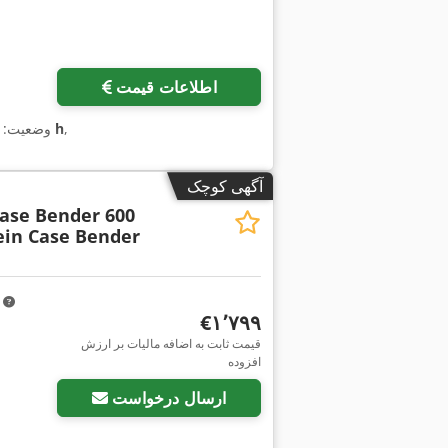
اطلاعات قیمت
,
۹٬۳۷۹ h
وضعیت:
آگهی کوچک
Case Bender 600
ein Case Bender
m
‎€۱٬۷۹۹
قیمت ثابت به اضافه مالیات بر ارزش
افزوده
ارسال درخواست