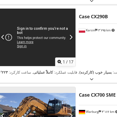
Case
CX290B
Karsin
۳٬۶۹۵ km
1
/
17
ت:
بسیار خوب (کارکرده)
, قابلیت عملکرد:
کاملاً عملیاتی
, ساعت کارکرد:
Case
CX700 SME
Warburg
۴٬۱۶۶ km