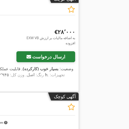
‎€۲۸٬۰۰۰
EXW VB به اضافه مالیات بر ارزش
افزوده
ارسال درخواست
وضعیت:
بسیار خوب (کارکرده)
, قابلیت عملک
, تجهیزات:
۴٬۴۹۰ h
رنگ:
اصل
, وزن کل:
۴٬۹۴۵ کیلوگر
آگهی کوچک
 km