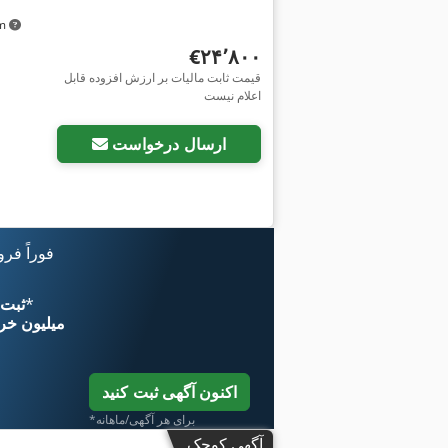
km
‎€۲۴٬۸۰۰
قیمت ثابت مالیات بر ارزش افزوده قابل
اعلام نیست
ارسال درخواست
فوراً فر
*
اکنون از 
۱۱ میلیون خر
اکنون آگهی ثبت کنید
*برای هر آگهی/ماهانه
آگهی کوچک