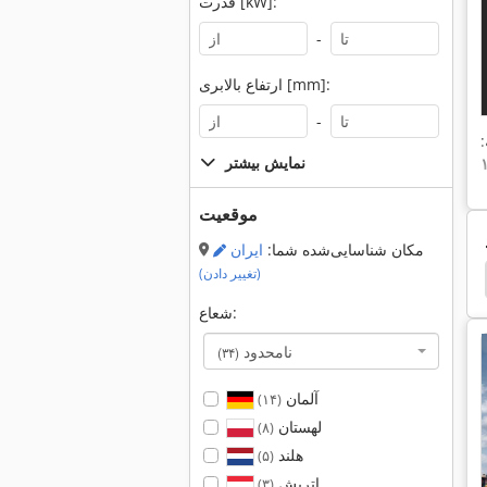
قدرت [kW]:
-
ارتفاع بالابری [mm]:
-
:
نمایش بیشتر
موقعیت
مکان شناسایی‌شده شما:
ایران
(تغییر دادن)
Neuson 1903
Neuson 1503
Neuson 1404
شعاع:
نامحدود
(۳۴)
آلمان
(۱۴)
لهستان
(۸)
هلند
(۵)
اتریش
(۳)