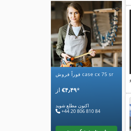
فوراً فروش case cx 75 sr
*
‎€۴٫۴۹
از
اکنون مطلع شوید
+44 20 806 810 84
فروش بدون کمیسیون