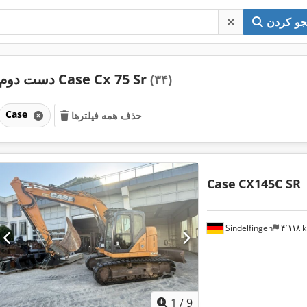
و کردن
دست دوم Case Cx 75 Sr
(۳۴)
Case
حذف همه فیلترها
Case
CX145C SR
Sindelfingen
۴٬۱۱۸
1
/
9