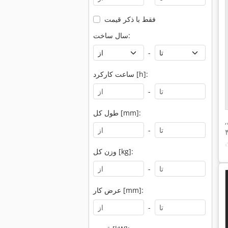
فقط با ذکر قیمت
سال ساخت:
-
ساعت کارکرد [h]:
-
طول کل [mm]:
,
-
ن
وزن کل [kg]:
-
عرض کار [mm]:
-