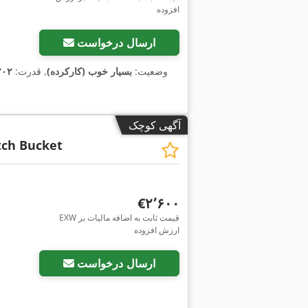
افزوده
ارسال درخواست
وضعیت:
بسیار خوب (کارکرده)
, قدرت:
۲۰۲ کیلووات (۲۷۴٫۶۴ اس
آگهی کوچک
tch Bucket
‎€۲٬۶۰۰
EXW قیمت ثابت به اضافه مالیات بر
ارزش افزوده
ارسال درخواست