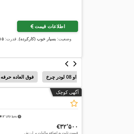
اطلاعات قیمت
وضعیت:
بسیار خوب (کارکرده)
, قدرت:
۱۱۵ کیلووات (٫۳۶
فوق العاده حرفه ای او 08 لودر چرخ
فوق العاده حرفه ای او 08 مرحل
آگهی کوچک
۴٬۱۳۶ km
‎€۳۲٬۵۰۰
قیمت ثابت به اضافه مالیات بر ارزش