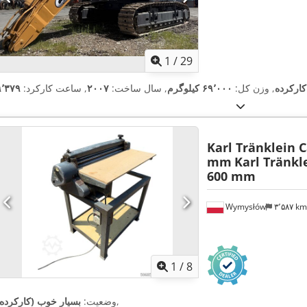
1
/
29
کارکرده
, وزن کل:
۶۹٬۰۰۰ کیلوگرم
, سال ساخت:
۲۰۰۷
, ساعت کارکرد:
Karl Tränklein 
mm
Karl Tränkl
600 mm
Wymysłów
۳٬۵۸۷ k
1
/
8
,
وضعیت:
بسیار خوب (کارکرده)