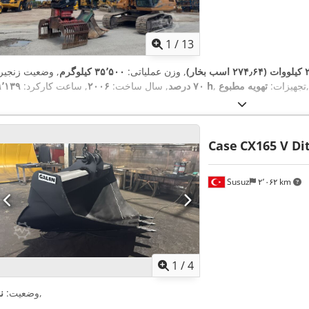
1
/
13
ب بخار)
, وزن عملیاتی:
۳۵٬۵۰۰ کیلوگرم
, وضعیت زنجیر:
,
, تجهیزات:
تهویه مطبوع
۹٬۱۳۹ h
۷۰ درصد
, سال ساخت:
۲۰۰۶
, ساعت کارکرد:
Case
CX165 V Di
Susuz
۲٬۰۶۲ km
1
/
4
,
وضعیت:
ن