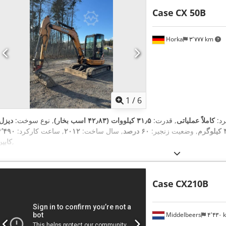
Case
CX 50B
Horka
۳٬۷۷۷ km
1
/
6
رد:
کاملاً عملیاتی
, قدرت:
۳۱٫۵ کیلووات (۴۲٫۸۳ اسب بخار)
, نوع سوخت:
دیزل
م
, وضعیت زنجیر:
۶۰ درصد
, سال ساخت:
۲۰۱۲
, ساعت کارکرد:
,
کابی
Case
CX210B
Middelbeers
۴٬۴۳۰