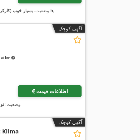
,
۱۱٬۵۰۰ h
وضعیت:
بسیار خوب (کارکرد
آگهی کوچک
٬۵۱۵ km
اطلاعات قیمت
,
وضعیت:
نو
,
آگهی کوچک
t Klima