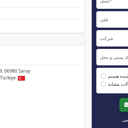
ایمیل*
تلفن
شرکت
د پستی و محل
9, 06980 Saray
نده هستم
Türkiye
لات مشابه
صی