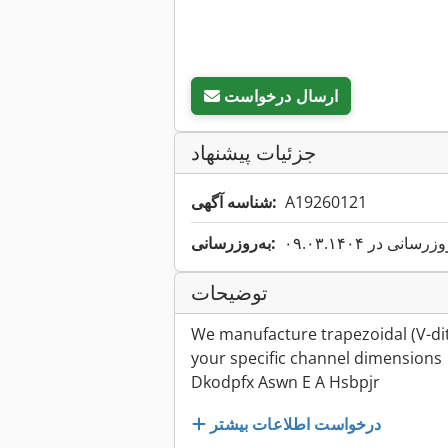
ارسال درخواست
جزئیات پیشنهاد
A19260121
شناسه آگهی:
انی در ۰۹.۰۳.۱۴۰۴
به‌روزرسانی:
توضیحات
We manufacture trapezoidal (V-di
your specific channel dimensions
Dkodpfx Aswn E A Hsbpjr
درخواست اطلاعات بیشتر