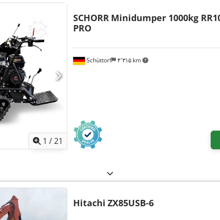
SCHORR
Minidumper 1000kg RR
PRO
Schüttorf
۴٬۳۱۵ km
1
/
21
Hitachi
ZX85USB-6