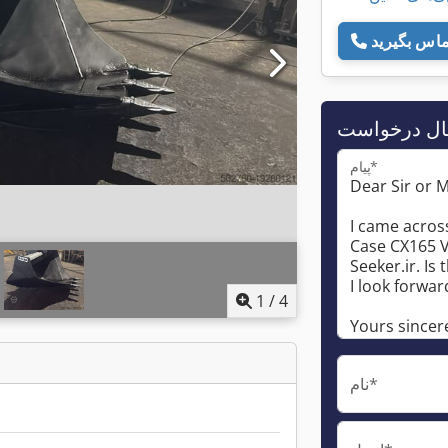
ال درخواست
پیام*
1
/
4
نام*