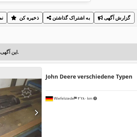
گزارش آگهی
به اشتراک گذاشتن
ذخیره کن
نم
این آگهی‌ها ممکن است برای شما نیز جالب باشند.
John Deere
verschiedene Typen
Wiefelstede
۴٬۲۸۰ km