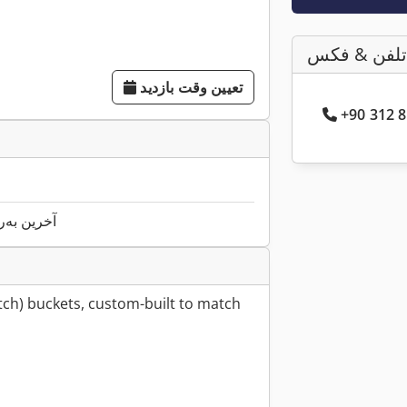
تلفن & فکس
تعیین وقت بازدید
آخرین به‌روزرس
tch) buckets, custom-built to match