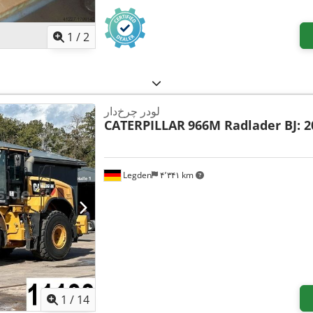
1
/
2
لودر چرخ‌دار
CATERPILLAR
966M Radlader BJ: 2
Legden
۴٬۳۴۱ km
1
/
14