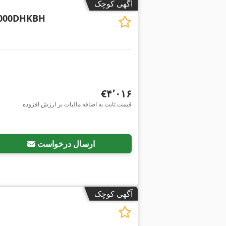
آگهی کوچک
1000DHKBH
‎€۴٬۰۱۶
قیمت ثابت به اضافه مالیات بر ارزش افزوده
ارسال درخواست
آگهی کوچک