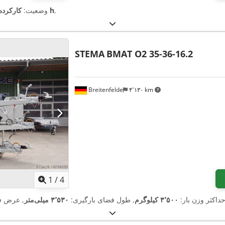
,
۱۴٬۷۴۵ h
وضعیت:
کارکرده
STEMA
BMAT O2 35-36-16.2
Breitenfelde
۴٬۱۳۰ km
1
/
4
حداکثر وزن بار:
۳٬۵۰۰ کیلوگرم
, طول فضای بارگیری:
۳٬۵۳۰ میلی‌متر
, عرض ف