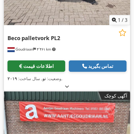
1
/
3
Beco
palletvork PL2
Goudriaan
۴٬۴۶۱ km
تماس بگیرید
اطلاعات قیمت
,
وضعیت:
نو
, سال ساخت:
۲۰۱۹
آگهی کوچک