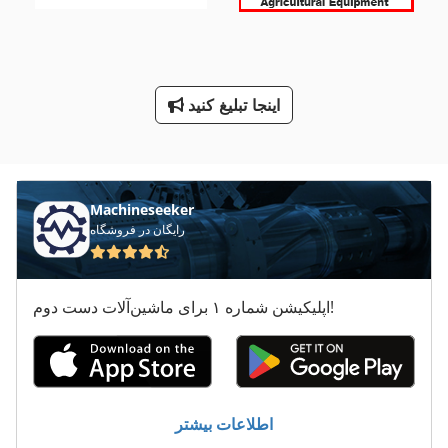
پالت 80 X 80
پالت ركنج
پالت چنگال
اینجا تبلیغ کنید
پالت چوبی
گالوانیزه پالت ركنج
Machineseeker
رایگان در فروشگاه
اپلیکیشن شماره ۱ برای ماشین‌آلات دست دوم!
اطلاعات بیشتر