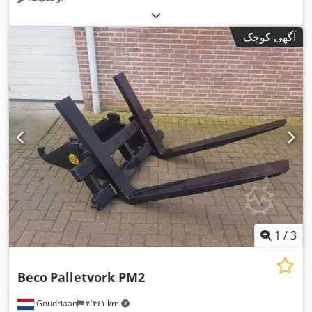
آگهی کوچک
1
/
3
Beco
Palletvork PM2
Goudriaan
۴٬۴۶۱ km