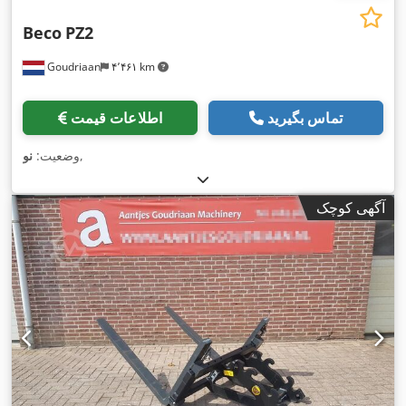
Beco
PZ2
Goudriaan
۴٬۴۶۱ km
تماس بگیرید
اطلاعات قیمت
,
وضعیت:
نو
آگهی کوچک