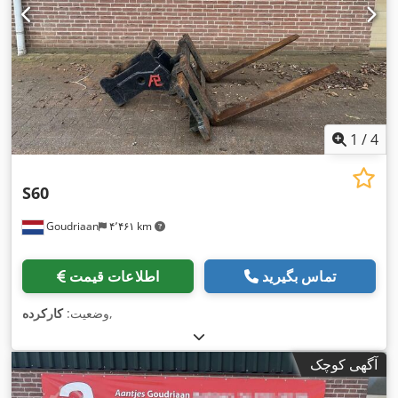
1
/
4
S60
Goudriaan
۴٬۴۶۱ km
تماس بگیرید
اطلاعات قیمت
,
وضعیت:
کارکرده
آگهی کوچک