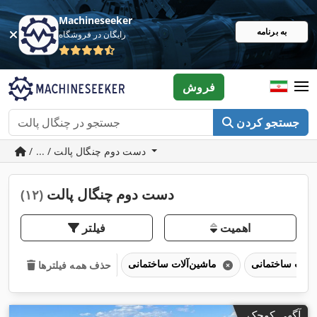
Machineseeker
به برنامه
رایگان در فروشگاه
فروش
جستجو کردن
/ ... / دست دوم چنگال پالت
دست دوم چنگال پالت
(۱۲)
اهمیت
فیلتر
ماشین‌آلات ساختمانی
حذف همه فیلترها
آگهی کوچک