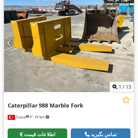
1
/
13
Caterpillar
988 Marble Fork
Susuz
۲٬۰۶۲ km
تماس بگیرید
اطلاعات قیمت