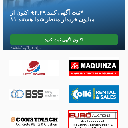
Hsc 20 Linear
*
اکنون از ‎€۴٫۴۹ ثبت آگهی کنید
Meh 5 2 1 8 B
۱۱ میلیون خریدار
منتظر شما هستند
Ng 200
Ppl
اکنون آگهی ثبت کنید
Tps 330
*برای هر آگهی/ماهانه
ایستگاه های پالت
برطرف کننده پالت
برطرف کننده پالت برقی
ماشین آلات برای ساخت پالت
مرحله با چنگک جمع کردن
پالت 80 X 60