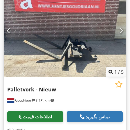
1
/
5
Palletvork - Nieuw
Goudriaan
۴٬۴۶۱ km
تماس بگیرید
اطلاعات قیمت
,
وضعیت:
نو