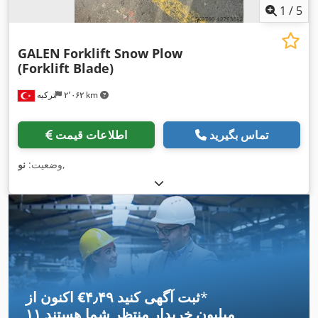
1
/
5
GALEN
Forklift Snow Plow
(Forklift Blade)
۲٬۰۶۲ km
ترکیه
تماس بگیرید
اطلاعات قیمت
,
وضعیت:
نو
*
اکنون از ‎€۴٫۴۹ ثبت آگهی کنید
۱۱ میلیون خریدار
منتظر شما هستند