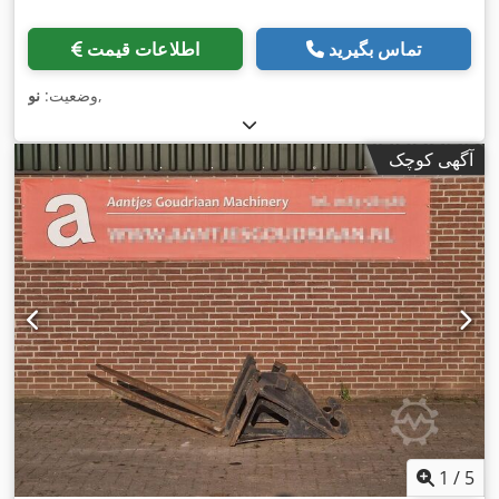
تماس بگیرید
اطلاعات قیمت
,
وضعیت:
نو
آگهی کوچک
1
/
5