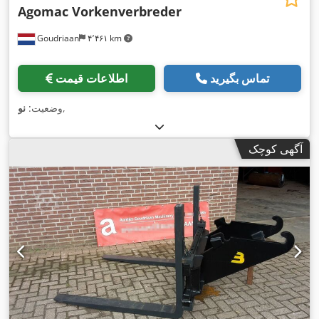
Agomac Vorkenverbreder
Goudriaan
۴٬۴۶۱ km
تماس بگیرید
اطلاعات قیمت
,
وضعیت:
نو
آگهی کوچک