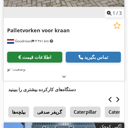
1
/
3
Palletvorken voor kraan
Goudriaan
۴٬۴۶۱ km
تماس بگیرید
اطلاعات قیمت
,
وضعیت:
نو
دستگاه‌های کارکرده بیشتری را ببینید
Caterpill
Caterpillar
گریفر صدفی
بیلچه‌ها
2
آگهی کوچک