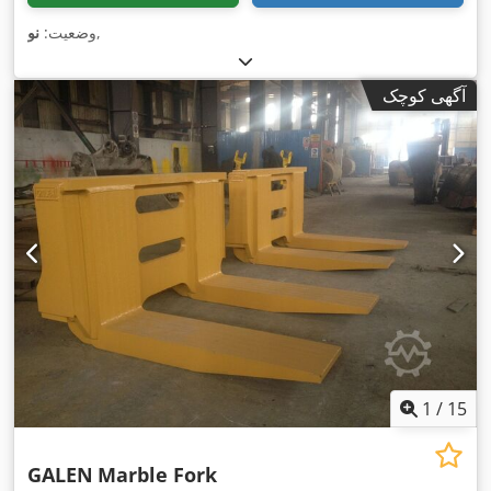
,
وضعیت:
نو
آگهی کوچک
1
/
15
GALEN
Marble Fork