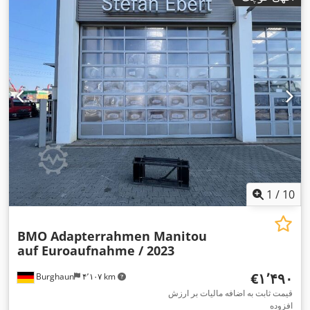
1
/
10
BMO Adapterrahmen Manitou
auf Euroaufnahme / 2023
‎€۱٬۴۹۰
Burghaun
۴٬۱۰۷ km
قیمت ثابت به اضافه مالیات بر ارزش
افزوده