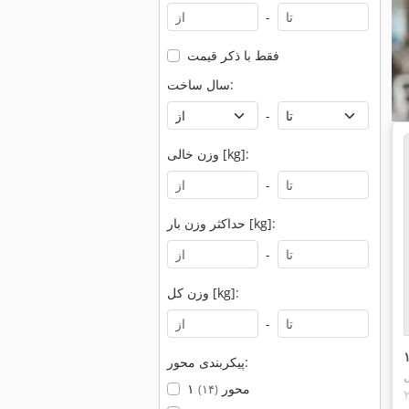
-
فقط با ذکر قیمت
سال ساخت:
-
وزن خالی [kg]:
-
حداکثر وزن بار [kg]:
-
وزن کل [kg]:
-
پیکربندی محور:
۱ محور
(۱۴)