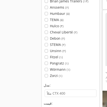
Brian James Trailers
(۱۳)
Anssems
(۶)
Humbaur
(۵)
TEMA
(۵)
Hulco
(۴)
Cheval Liberté
(۲)
Debon
(۲)
STEMA
(۲)
Unsinn
(۲)
Fitzel
(۱)
Pongratz
(۱)
Wörmann
(۱)
,
Zorzi
(۱)
ر
مدل:
قیمت: