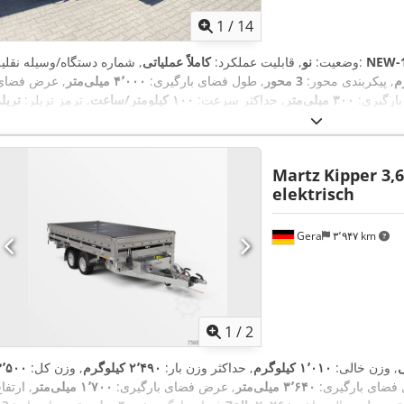
1
/
14
NEW-
, شماره دستگاه/وسیله نقلیه:
وضعیت:
نو
, قابلیت عملکرد:
کاملاً عملیاتی
, پیکربندی محور:
3 محور
, طول فضای بارگیری:
۴٬۰۰۰ میلی‌متر
, عرض فضای
بارگیری:
۳۰۰ میلی‌متر
, حداکثر سرعت:
۱۰۰ کیلومتر/ساعت
, ترمز تریلر:
تریل
,
ترمزدار
, سال ساخت:
۲۰۲۶
Martz
Kipper 3,
elektrisch
Gera
۳٬۹۴۷ km
1
/
2
ی
, وزن خالی:
۱٬۰۱۰ کیلوگرم
, حداکثر وزن بار:
۲٬۴۹۰ کیلوگرم
, وزن کل:
۳٬۵۰۰
 فضای بارگیری:
۳٬۶۴۰ میلی‌متر
, عرض فضای بارگیری:
۱٬۷۰۰ میلی‌متر
, ارتفا