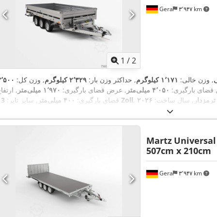
Gera
۳٬۹۴۷ km
1
/
2
ی
, وزن خالی:
۱٬۱۷۱ کیلوگرم
, حداکثر وزن بار:
۲٬۳۲۹ کیلوگرم
, وزن کل:
۳٬۵۰۰
 فضای بارگیری:
۴٬۰۵۰ میلی‌متر
, عرض فضای بارگیری:
۱٬۹۷۰ میلی‌متر
, ارتفا
 ترمزدار
, سال ساخت:
۲۰۲۶
13 Zoll
فضای بارگیری:
۴۰۰ میلی‌متر
, سایز تایر:
Martz
Universal
507cm x 210cm
Gera
۳٬۹۴۷ km