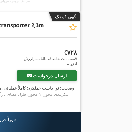
,
, ترمز تریلر:
تریلر
آگهی کوچک
ransporter 2,3m
‎€۷۲۸
قیمت ثابت به اضافه مالیات بر ارزش
درخواست تصاویر بیشتر
افزوده
ارسال درخواست
وضعیت:
نو
, قابلیت عملکرد:
کاملاً عملیاتی
, 
پیکربندی محور:
۱ محور
, طول فضای بارگ
فوراً فر