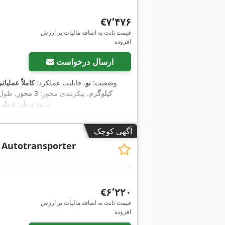
‎€۷٬۴۷۶
قیمت ثابت به اضافه مالیات بر ارزش
درخواست تصاویر بیشتر
افزوده
ارسال درخواست
وضعیت:
نو
, قابلیت عملکرد:
کاملاً عملیات
کیلوگرم
, پیکربندی محور:
3 محور
, طول
,
, ترمز تریلر:
تریلر
آگهی کوچک
 Autotransporter
‎€۶٬۲۲۰
قیمت ثابت به اضافه مالیات بر ارزش
افزوده