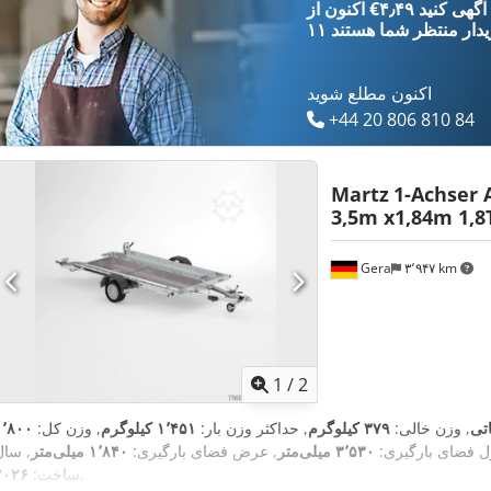
‎€۴٫۴۹ ثبت آگهی کنید
یدار
منتظر شما هستند
اکنون مطلع شوید
+44 20 806 810 84
Martz
1-Achser 
3,5m x1,84m 1,8
Gera
۳٬۹۴۷ km
1
/
2
اتی
, وزن خالی:
۳۷۹ کیلوگرم
, حداکثر وزن بار:
۱٬۴۵۱ کیلوگرم
, وزن کل:
۱٬۸۰۰
ل فضای بارگیری:
۳٬۵۳۰ میلی‌متر
, عرض فضای بارگیری:
۱٬۸۴۰ میلی‌متر
, سال
,
ساخت:
۲۰۲۶