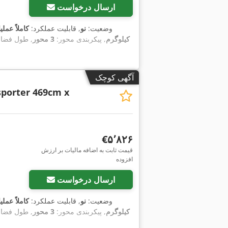
ارسال درخواست
وضعیت:
نو
, قابلیت عملکرد:
کاملاً عملی
کیلوگرم
, پیکربندی محور:
3 محور
, طول فضای
آگهی کوچک
porter 469cm x
‎€۵٬۸۲۶
قیمت ثابت به اضافه مالیات بر ارزش
افزوده
ارسال درخواست
وضعیت:
نو
, قابلیت عملکرد:
کاملاً عملی
کیلوگرم
, پیکربندی محور:
3 محور
, طول فضای