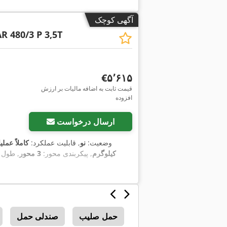
آگهی کوچک
R 480/3 P 3,5T
‎€۵٬۶۱۵
قیمت ثابت به اضافه مالیات بر ارزش
افزوده
ارسال درخواست
وضعیت:
نو
, قابلیت عملکرد:
کاملاً عملی
کیلوگرم
, پیکربندی محور:
3 محور
, طول 
حمل صلیب
صندلی حمل