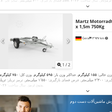
 ترمزدار
, سال ساخت:
۲۰۲۶
13 Zoll
فضای بارگیری:
۴۰۰ میلی‌متر
, سایز تایر:
Martz
Motorradt
x 1,5m 750Kg
Gera
۳٬۹۴۷ km
1
/
2
وزن خالی:
۱۵۵ کیلوگرم
, حداکثر وزن بار:
۵۹۵ کیلوگرم
, وزن کل:
۷۵۰ کیلوگرم
یری:
۲٬۳۰۰ میلی‌متر
, عرض فضای بارگیری:
۱٬۵۵۰ میلی‌متر
, ترمز تریلر:
تریل
,
بدون ترمز
, سال ساخت:
۲۰۲۶
وش ماشین‌آلات دست دوم