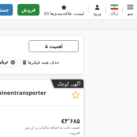
فروش
جستج
زبان
منو
ورود
لیست علاقه‌مندی‌ها
(0)
اهمیت
تریلر حمل خودرو
حذف همه فیلترها
آگهی کوچک
inentransporter
‎€۴٬۶۸۵
قیمت ثابت به اضافه مالیات بر ارزش
افزوده