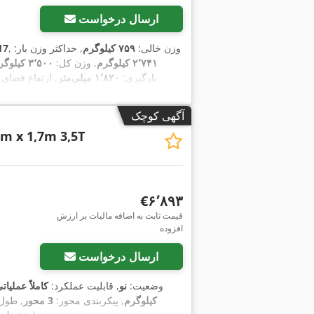
ارسال درخواست
, وزن خالی:
۷۵۹ کیلوگرم
, حداکثر وزن بار:
17
۲٬۷۴۱ کیلوگرم
, وزن کل:
۳٬۵۰۰ کیلوگرم
بارگیری:
۱٬۸۲۰ میلی‌متر
, ارتفاع فضای 
آگهی کوچک
6m x 1,7m 3,5T
‎€۶٬۸۹۳
قیمت ثابت به اضافه مالیات بر ارزش
درخواست تصاویر بیشتر
افزوده
ارسال درخواست
وضعیت:
نو
, قابلیت عملکرد:
کاملاً عملیات
کیلوگرم
, پیکربندی محور:
3 محور
, طول