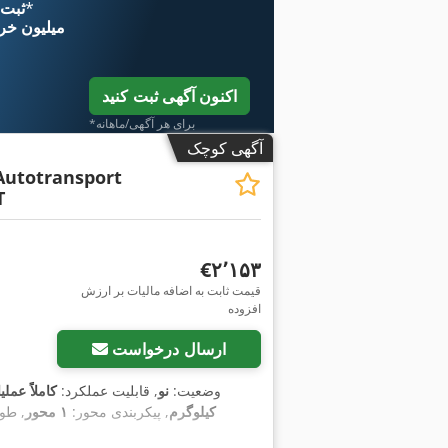
*
اکنون از 
۱۱ میلیون خر
اکنون آگهی ثبت کنید
*برای هر آگهی/ماهانه
آگهی کوچک
Autotransport
T
‎€۲٬۱۵۳
قیمت ثابت به اضافه مالیات بر ارزش
درخواست تصاویر بیشتر
افزوده
ارسال درخواست
وضعیت:
نو
, قابلیت عملکرد:
کاملاً عملی
کیلوگرم
, پیکربندی محور:
۱ محور
, طو