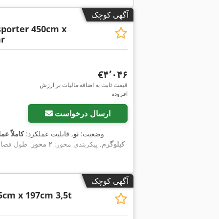
آگهی کوچک
porter 450cm x
r
‎€۴٬۰۴۶
قیمت ثابت به اضافه مالیات بر ارزش
افزوده
ارسال درخواست
وضعیت:
نو
, قابلیت عملکرد:
کاملاً عمل
کیلوگرم
, پیکربندی محور:
۲ محور
, طول فضای
آگهی کوچک
5cm x 197cm 3,5t