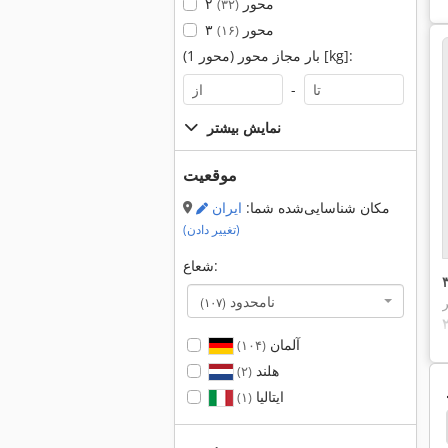
۲ محور
(۳۲)
۳ محور
(۱۶)
بار مجاز محور (محور 1) [kg]:
-
نمایش بیشتر
موقعیت
مکان شناسایی‌شده شما:
ایران
(تغییر دادن)
شعاع:
نامحدود
(۱۰۷)
ر
آلمان
(۱۰۴)
هلند
(۲)
ایتالیا
(۱)
Darex Sp 2500
اره نواری قابل حمل
سبدهای حمل