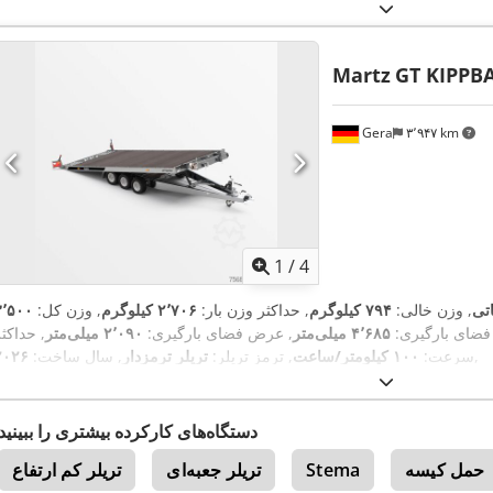
Martz
GT KIPPBA
Gera
۳٬۹۴۷ km
1
/
4
اتی
, وزن خالی:
۷۹۴ کیلوگرم
, حداکثر وزن بار:
۲٬۷۰۶ کیلوگرم
, وزن کل:
۳٬۵۰۰
فضای بارگیری:
۴٬۶۸۵ میلی‌متر
, عرض فضای بارگیری:
۲٬۰۹۰ میلی‌متر
, حداکث
,
سرعت:
۱۰۰ کیلومتر/ساعت
, ترمز تریلر:
تریلر ترمزدار
, سال ساخت:
۲۰۲۶
دستگاه‌های کارکرده بیشتری را ببینید
حمل کیسه
Stema
تریلر جعبه‌ای
تریلر کم ارتفاع