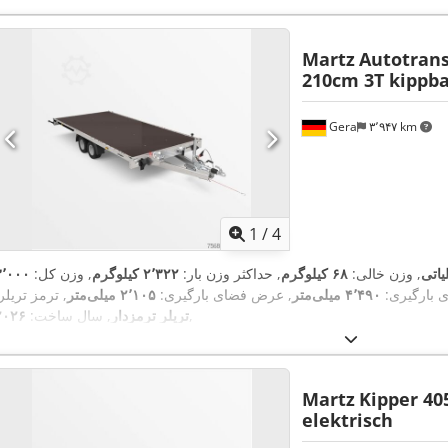
Martz
Autotrans
210cm 3T kippba
Gera
۳٬۹۴۷ km
1
/
4
یاتی
, وزن خالی:
۶۸ کیلوگرم
, حداکثر وزن بار:
۲٬۳۲۲ کیلوگرم
, وزن کل:
۳٬۰۰۰
 بارگیری:
۴٬۴۹۰ میلی‌متر
, عرض فضای بارگیری:
۲٬۱۰۵ میلی‌متر
, ترمز تریلر
,
تریلر ترمزدار
, سال ساخت:
۲۰۲۶
Martz
Kipper 40
elektrisch