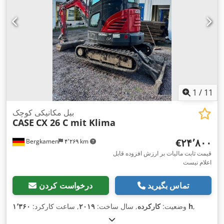
1
/
11
بیل مکانیکی کوچک
CASE
CX 26 C mit Klima
‎€۲۴٬۸۰۰
Bergkamen
۴٬۲۶۹ km
قیمت ثابت مالیات بر ارزش افزوده قابل
اعلام نیست
تماس بگیرید
درخواست کردن
,
۱٬۳۶۰ h
وضعیت:
کارکرده
, سال ساخت:
۲۰۱۹
, ساعت کارکرد: