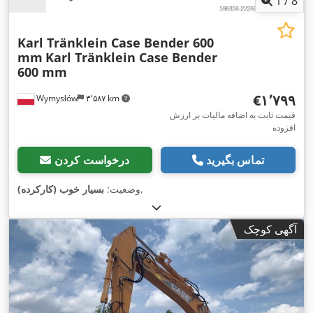
1
/
8
Karl Tränklein Case Bender 600
mm
Karl Tränklein Case Bender
600 mm
‎€۱٬۷۹۹
Wymysłów
۳٬۵۸۷ km
قیمت ثابت به اضافه مالیات بر ارزش
افزوده
تماس بگیرید
درخواست کردن
,
وضعیت:
بسیار خوب (کارکرده)
آگهی کوچک