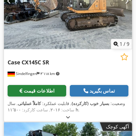
1
/
9
Case
CX145C SR
Sindelfingen
۴٬۱۱۸ km
تماس بگیرید
اطلاعات قیمت
وضعیت:
بسیار خوب (کارکرده)
, قابلیت عملکرد:
کاملاً عملیاتی
, سال
,
۱۱٬۵۰۰ h
ساخت:
۲۰۱۶
, ساعت کارکرد:
آگهی کوچک