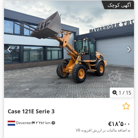
آگهی کوچک
1
/
15
Case
121E Serie 3
‎€۱۸٬۵۰۰
Deventer
۴٬۳۸۲ km
VB به اضافه مالیات بر ارزش افزوده