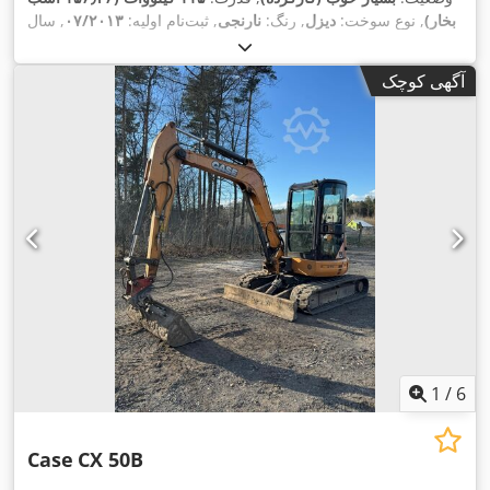
بخار)
, نوع سوخت:
دیزل
, رنگ:
نارنجی
, ثبت‌نام اولیه:
۰۷/۲۰۱۳
, سال
,
۱۵٬۱۰۹ h
ساخت:
۲۰۱۲
, ساعت کارکرد:
آگهی کوچک
1
/
6
Case
CX 50B