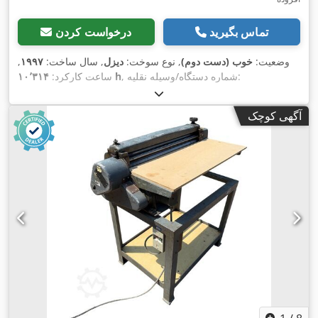
تماس بگیرید
درخواست کردن
وضعیت:
خوب (دست دوم)
, نوع سوخت:
دیزل
, سال ساخت:
۱۹۹۷
,
, شماره دستگاه/وسیله نقلیه:
۱۰٬۳۱۴ h
ساعت کارکرد:
JEE0055599
,
آگهی کوچک