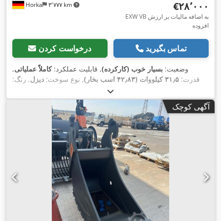
‎€۲۸٬۰۰۰
Horka
۳٬۷۷۷ km
EXW VB به اضافه مالیات بر ارزش
افزوده
تماس بگیرید
درخواست کردن
وضعیت:
بسیار خوب (کارکرده)
, قابلیت عملکرد:
کاملاً عملیاتی
,
قدرت:
۳۱٫۵ کیلووات (۴۲٫۸۳ اسب بخار)
, نوع سوخت:
دیزل
, رنگ:
اصل
, وزن کل:
۴٬۹۴۵ کیلوگرم
, وضعیت زنجیر:
۶۰ درصد
, سال
,
, تجهیزات:
کابین
۴٬۴۹۰ h
ساخت:
۲۰۱۲
, ساعت کارکرد:
آگهی کوچک