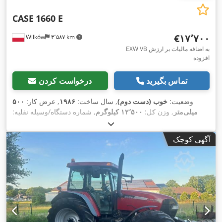
CASE
1660 E
‎€۱۷٬۷۰۰
Wilków
۳٬۵۸۷ km
EXW VB به اضافه مالیات بر ارزش
افزوده
تماس بگیرید
درخواست کردن
وضعیت:
خوب (دست دوم)
, سال ساخت:
۱۹۸۶
, عرض کار:
۵۰۰
میلی‌متر
, وزن کل:
۱۲٬۵۰۰ کیلوگرم
, شماره دستگاه/وسیله نقلیه:
017128
,
آگهی کوچک