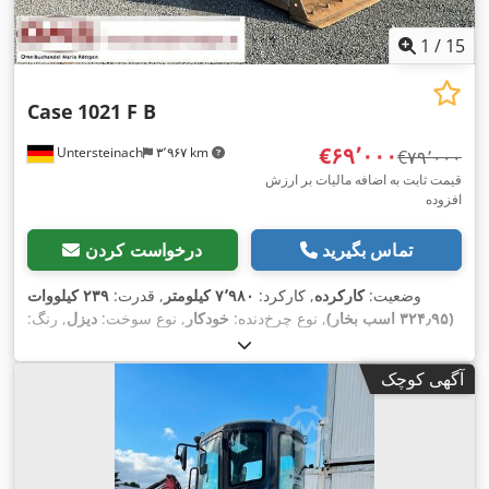
1
/
15
Case
1021 F B
‎€۶۹٬۰۰۰
Untersteinach
۳٬۹۶۷ km
‎€۷۹٬۰۰۰
قیمت ثابت به اضافه مالیات بر ارزش
افزوده
تماس بگیرید
درخواست کردن
وضعیت:
کارکرده
, کارکرد:
۷٬۹۸۰ کیلومتر
, قدرت:
۲۳۹ کیلووات
(۳۲۴٫۹۵ اسب بخار)
, نوع چرخ‌دنده:
خودکار
, نوع سوخت:
دیزل
, رنگ:
زرد
, ثبت‌نام اولیه:
۰۱/۲۰۱۳
, سال ساخت:
۲۰۱۳
, تجهیزات:
تهویه
,
مطبوع
آگهی کوچک