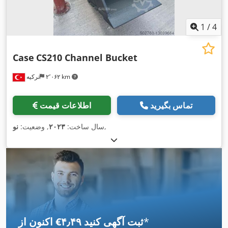
1
/
4
Case
CS210 Channel Bucket
۲٬۰۶۲ km
ترکیه
تماس بگیرید
اطلاعات قیمت
,
سال ساخت:
۲۰۲۳
, وضعیت:
نو
*
اکنون از ‎€۴٫۴۹ ثبت آگهی کنید