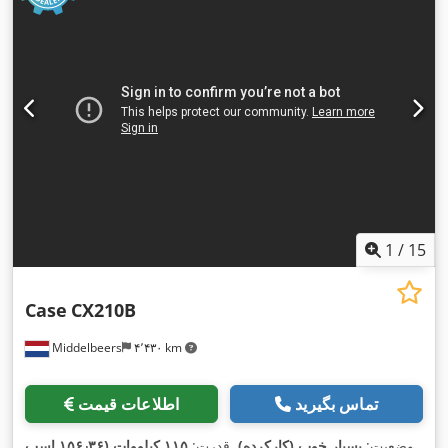
1
/
15
Case
CX210B
Middelbeers
۴٬۴۳۰ km
تماس بگیرید
اطلاعات قیمت
وضعیت:
بسیار خوب (کارکرده)
, قدرت:
۱۱۵ کیلووات (۱۵۶٫۳۶ اسب