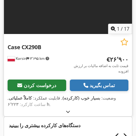
1
/
17
Case
CX290B
‎€۲۶٬۹۰۰
Karsin
۳٬۶۹۵ km
قیمت ثابت به اضافه مالیات بر ارزش
افزوده
تماس بگیرید
درخواست کردن
وضعیت:
بسیار خوب (کارکرده)
, قابلیت عملکرد:
کاملاً عملیاتی
,
,
۶٬۲۲۳ h
ساعت کارکرد:
دستگاه‌های کارکرده بیشتری را ببینید