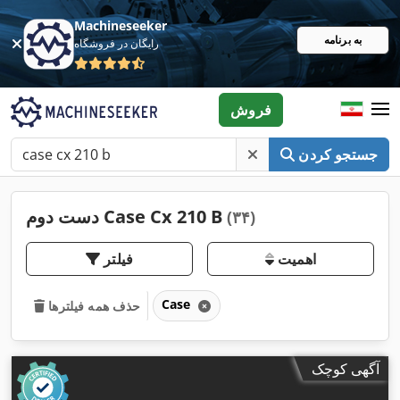
Machineseeker
به برنامه
رایگان در فروشگاه
فروش
جستجو کردن
دست دوم Case Cx 210 B
(۳۴)
اهمیت
فیلتر
Case
حذف همه فیلترها
آگهی کوچک