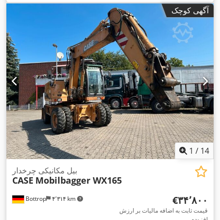
آگهی کوچک
1
/
14
بیل مکانیکی چرخدار
CASE
Mobilbagger WX165
‎€۳۴٬۸۰۰
Bottrop
۴٬۳۱۴ km
قیمت ثابت به اضافه مالیات بر ارزش
افزوده