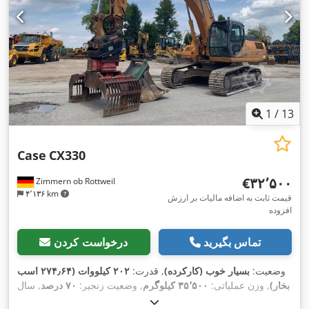
1
/
13
Case
CX330
‎€۳۲٬۵۰۰
Zimmern ob Rottweil
۴٬۱۳۶ km
قیمت ثابت به اضافه مالیات بر ارزش
افزوده
تماس بگیرید
درخواست کردن
وضعیت:
بسیار خوب (کارکرده)
, قدرت:
۲۰۲ کیلووات (۲۷۴٫۶۴ اسب
بخار)
, وزن عملیاتی:
۳۵٬۵۰۰ کیلوگرم
, وضعیت زنجیر:
۷۰ درصد
, سال
,
, تجهیزات:
تهویه مطبوع
۹٬۱۳۹ h
ساخت:
۲۰۰۶
, ساعت کارکرد: