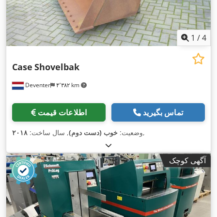
1
/
4
Case
Shovelbak
Deventer
۴٬۳۸۲ km
تماس بگیرید
اطلاعات قیمت
,
وضعیت:
خوب (دست دوم)
, سال ساخت:
۲۰۱۸
آگهی کوچک