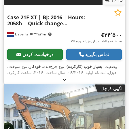
1
/
15
Case
21F XT | BJ: 2016 | Hours:
2058h | Quick change...
‎€۲۴٬۵۰۰
Deventer
۴٬۳۸۲ km
VB به اضافه مالیات بر ارزش افزوده
تماس بگیرید
درخواست کردن
وضعیت:
بسیار خوب (کارکرده)
, نوع چرخ‌دنده:
خودکار
, نوع سوخت:
دیزل
, ثبت‌نام اولیه:
۰۶/۲۰۱۶
, سال ساخت:
۲۰۱۶
, ساعت کارکرد:
,
, تجهیزات:
کابین
۲٬۰۵۸ h
آگهی کوچک