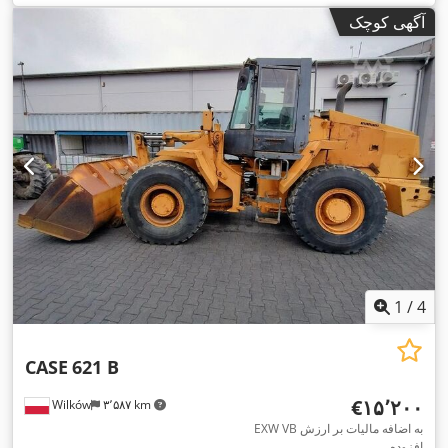
آگهی کوچک
1
/
4
CASE
621 B
‎€۱۵٬۲۰۰
Wilków
۳٬۵۸۷ km
EXW VB به اضافه مالیات بر ارزش
افزوده