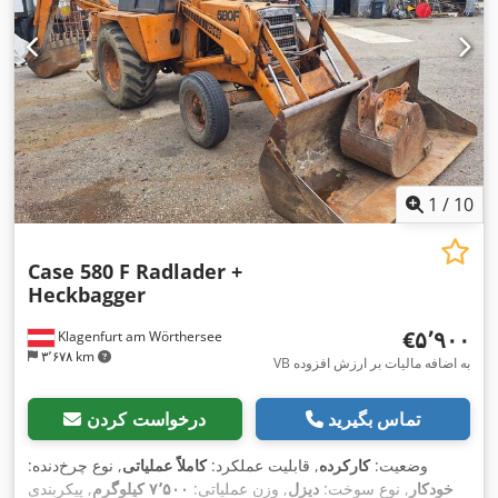
1
/
10
Case 580 F Radlader +
Heckbagger
‎€۵٬۹۰۰
Klagenfurt am Wörthersee
۳٬۶۷۸ km
VB به اضافه مالیات بر ارزش افزوده
تماس بگیرید
درخواست کردن
وضعیت:
کارکرده
, قابلیت عملکرد:
کاملاً عملیاتی
, نوع چرخ‌دنده:
خودکار
, نوع سوخت:
دیزل
, وزن عملیاتی:
۷٬۵۰۰ کیلوگرم
, پیکربندی