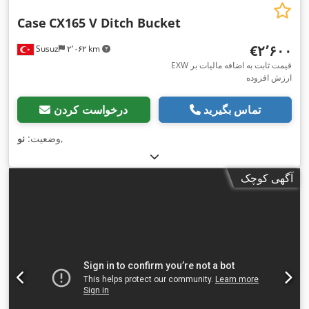
Case
CX165 V Ditch Bucket
‎€۲٬۶۰۰
Susuz
۲٬۰۶۲ km
EXW قیمت ثابت به اضافه مالیات بر
ارزش افزوده
تماس بگیرید
درخواست کردن
,
وضعیت:
نو
آگهی کوچک