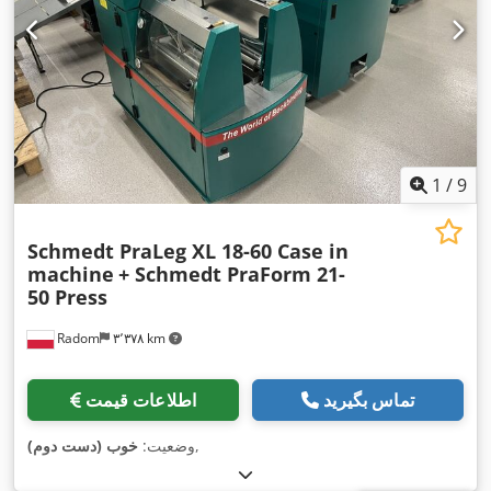
1
/
9
Schmedt PraLeg XL 18-60 Case in
machine
+ Schmedt PraForm 21-
50 Press
Radom
۳٬۳۷۸ km
تماس بگیرید
اطلاعات قیمت
,
وضعیت:
خوب (دست دوم)