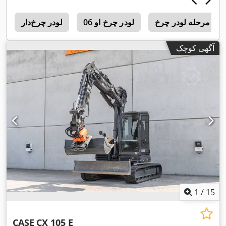
رخ
لودر چرخ او 06
لودر چرخ‌دار
4
آگهی کوچک
1
/
15
CASE
CX 105 E