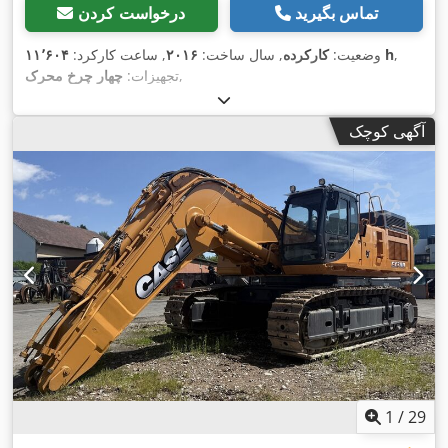
تماس بگیرید
درخواست کردن
,
۱۱٬۶۰۴ h
وضعیت:
کارکرده
, سال ساخت:
۲۰۱۶
, ساعت کارکرد:
,
تجهیزات:
چهار چرخ محرک
آگهی کوچک
1
/
29