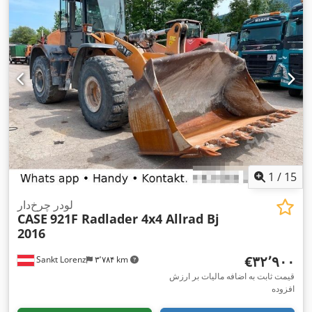
1
/
15
لودر چرخ‌دار
CASE
921F Radlader 4x4 Allrad Bj
2016
‎€۳۲٬۹۰۰
Sankt Lorenz
۳٬۷۸۴ km
قیمت ثابت به اضافه مالیات بر ارزش
افزوده