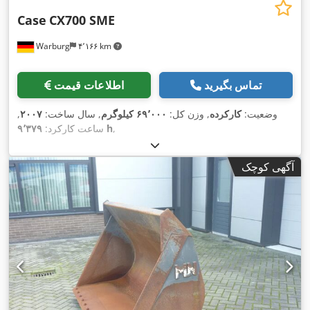
Case
CX700 SME
Warburg
۴٬۱۶۶ km
تماس بگیرید
اطلاعات قیمت
وضعیت:
کارکرده
, وزن کل:
۶۹٬۰۰۰ کیلوگرم
, سال ساخت:
۲۰۰۷
,
,
۹٬۳۷۹ h
ساعت کارکرد:
آگهی کوچک