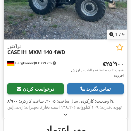
1
/
9
تراکتور
CASE
IH MXM 140 4WD
‎€۲۵٬۹۰۰
Bergkamen
۴٬۲۶۹ km
قیمت ثابت به اضافه مالیات بر ارزش
افزوده
تماس بگیرید
درخواست کردن
,
۸٬۹۰۰ h
وضعیت:
کارکرده
, سال ساخت:
۲۰۰۵
, ساعت کارکرد:
قدرت:
۱۰۹ کیلووات (۱۴۸٫۲۰ اسب بخار)
, تجهیزات:
اِی‌بی‌اِس‎, تهویه
,
مطبوع, چهار چرخ محرک, کابین
مهر اعتماد