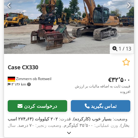
1
/
13
Case
CX330
‎€۳۲٬۵۰۰
Zimmern ob Rottweil
۴٬۱۳۶ km
قیمت ثابت به اضافه مالیات بر ارزش
افزوده
تماس بگیرید
درخواست کردن
وضعیت:
بسیار خوب (کارکرده)
, قدرت:
۲۰۲ کیلووات (۲۷۴٫۶۴ اسب
بخار)
, وزن عملیاتی:
۳۵٬۵۰۰ کیلوگرم
, وضعیت زنجیر:
۷۰ درصد
, سال
,
, تجهیزات:
تهویه مطبوع
۹٬۱۳۹ h
ساخت:
۲۰۰۶
, ساعت کارکرد: