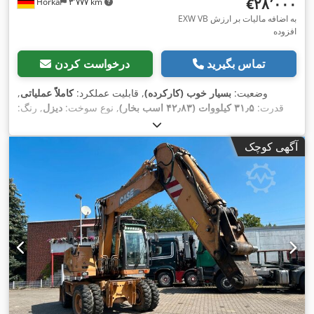
‎€۲۸٬۰۰۰
Horka
۳٬۷۷۷ km
EXW VB به اضافه مالیات بر ارزش
افزوده
تماس بگیرید
درخواست کردن
وضعیت:
بسیار خوب (کارکرده)
, قابلیت عملکرد:
کاملاً عملیاتی
,
قدرت:
۳۱٫۵ کیلووات (۴۲٫۸۳ اسب بخار)
, نوع سوخت:
دیزل
, رنگ:
اصل
, وزن کل:
۴٬۹۴۵ کیلوگرم
, وضعیت زنجیر:
۶۰ درصد
, سال
,
, تجهیزات:
کابین
۴٬۴۹۰ h
ساخت:
۲۰۱۲
, ساعت کارکرد:
آگهی کوچک