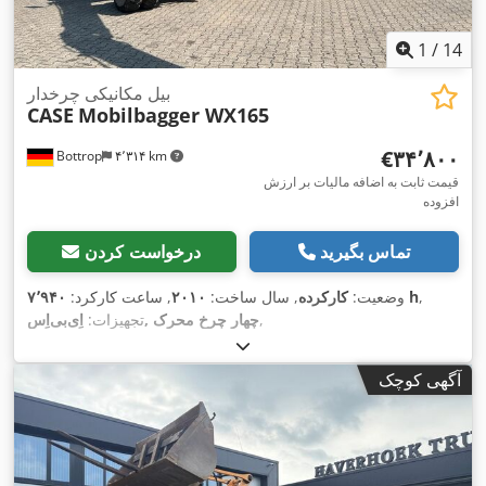
1
/
14
بیل مکانیکی چرخدار
CASE
Mobilbagger WX165
‎€۳۴٬۸۰۰
Bottrop
۴٬۳۱۴ km
قیمت ثابت به اضافه مالیات بر ارزش
افزوده
تماس بگیرید
درخواست کردن
,
۷٬۹۴۰ h
وضعیت:
کارکرده
, سال ساخت:
۲۰۱۰
, ساعت کارکرد:
,
اِی‌بی‌اِس‎, چهار چرخ محرک
تجهیزات:
آگهی کوچک