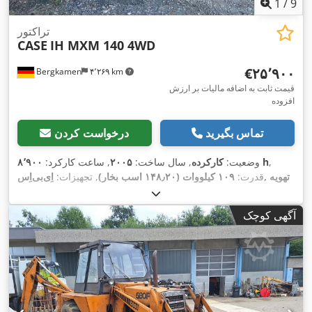
1
/
9
تراکتور
CASE
IH MXM 140 4WD
‎€۲۵٬۹۰۰
Bergkamen
۴٬۲۶۹ km
قیمت ثابت به اضافه مالیات بر ارزش
افزوده
تماس بگیرید
درخواست کردن
,
۸٬۹۰۰ h
وضعیت:
کارکرده
, سال ساخت:
۲۰۰۵
, ساعت کارکرد:
قدرت:
۱۰۹ کیلووات (۱۴۸٫۲۰ اسب بخار)
, تجهیزات:
اِی‌بی‌اِس‎, تهویه
,
مطبوع, چهار چرخ محرک, کابین
آگهی کوچک