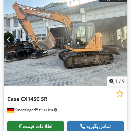
1
/
9
Case
CX145C SR
Sindelfingen
۴٬۱۱۸ km
تماس بگیرید
اطلاعات قیمت