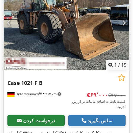
1
/
15
Case
1021 F B
‎€۶۹٬۰۰۰
Untersteinach
۳٬۹۶۷ km
‎€۷۹٬۰۰۰
قیمت ثابت به اضافه مالیات بر ارزش
افزوده
تماس بگیرید
درخواست کردن
وضعیت:
کارکرده
, کارکرد:
۷٬۹۸۰ کیلومتر
, قدرت:
۲۳۹ کیلووات