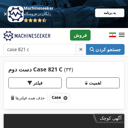
Machineseeker
به برنامه
رایگان در فروشگاه
فروش
جستجو کردن
دست دوم Case 821 C
(۳۴)
اهمیت
فیلتر
Case
حذف همه فیلترها
آگهی کوچک