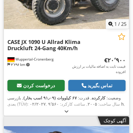
1
/
25
CASE
JX 1090 U Allrad Klima
Druckluft 24-Gang 40Km/h
‎€۲۰٬۹۰۰
Wuppertal-Cronenberg
۴٬۲۹۶ km
قیمت ثابت به اضافه مالیات بر ارزش
افزوده
تماس بگیرید
درخواست کردن
وضعیت:
کارکرده
, قدرت:
۶۷ کیلووات (۹۱٫۰۹ اسب بخار)
, بازرسی
,
۹٬۵۶۰ h
, سال ساخت:
۲۰۰۵
, ساعت کارکرد:
۰۲/۲۰۲۷
بعدی (TÜV):
,
تجهیزات:
تهویه مطبوع, چهار چرخ محرک, کابین
آگهی کوچک