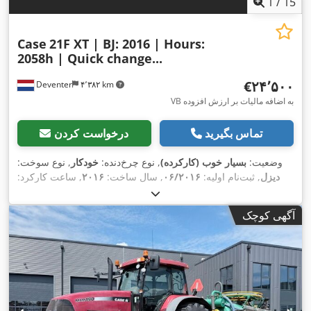
1
/
15
Case
21F XT | BJ: 2016 | Hours:
2058h | Quick change...
‎€۲۴٬۵۰۰
Deventer
۴٬۳۸۲ km
VB به اضافه مالیات بر ارزش افزوده
تماس بگیرید
درخواست کردن
وضعیت:
بسیار خوب (کارکرده)
, نوع چرخ‌دنده:
خودکار
, نوع سوخت:
دیزل
, ثبت‌نام اولیه:
۰۶/۲۰۱۶
, سال ساخت:
۲۰۱۶
, ساعت کارکرد:
,
, تجهیزات:
کابین
۲٬۰۵۸ h
آگهی کوچک