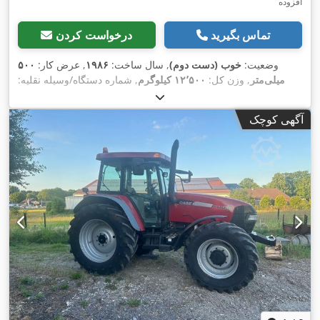
افزوده
تماس بگیرید
درخواست کردن
وضعیت:
خوب (دست دوم)
, سال ساخت:
۱۹۸۶
, عرض کار:
۵۰۰
میلی‌متر
, وزن کل:
۱۲٬۵۰۰ کیلوگرم
, شماره دستگاه/وسیله نقلیه:
017128
,
آگهی کوچک