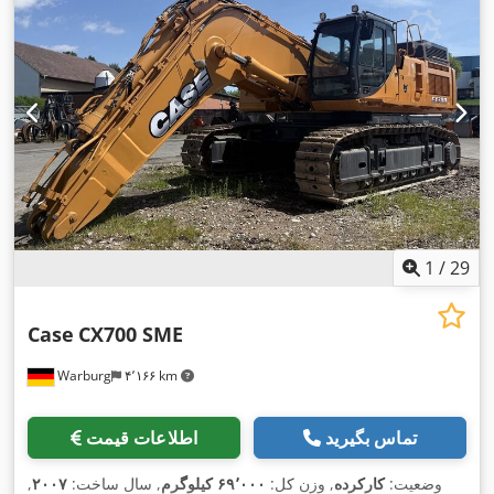
1
/
29
Case
CX700 SME
Warburg
۴٬۱۶۶ km
تماس بگیرید
اطلاعات قیمت
وضعیت:
کارکرده
, وزن کل:
۶۹٬۰۰۰ کیلوگرم
, سال ساخت:
۲۰۰۷
,