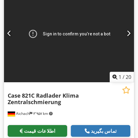
1
/
20
Case
821C Radlader Klima
Zentralschmierung
Aichach
۳٬۹۵۷ km
تماس بگیرید
اطلاعات قیمت