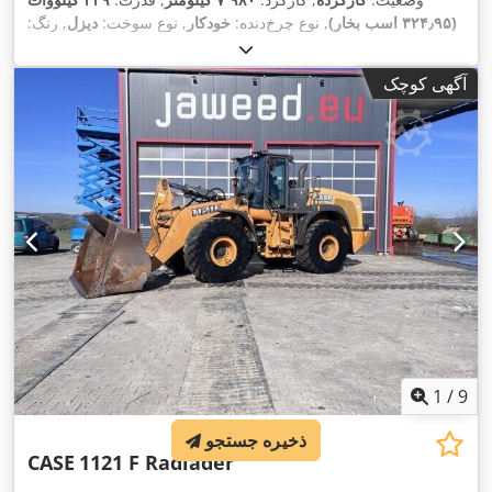
(۳۲۴٫۹۵ اسب بخار)
, نوع چرخ‌دنده:
خودکار
, نوع سوخت:
دیزل
, رنگ:
زرد
, ثبت‌نام اولیه:
۰۱/۲۰۱۳
, سال ساخت:
۲۰۱۳
, تجهیزات:
تهویه
,
مطبوع
آگهی کوچک
1
/
9
ذخیره جستجو
CASE
1121 F Radlader