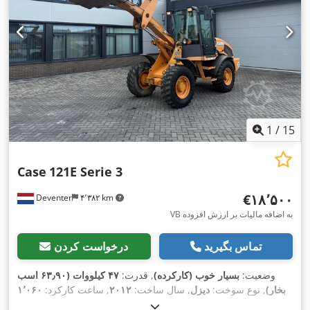
1
/
15
Case
121E Serie 3
‎€۱۸٬۵۰۰
Deventer
۴٬۳۸۲ km
VB به اضافه مالیات بر ارزش افزوده
تماس بگیرید
درخواست کردن
وضعیت:
بسیار خوب (کارکرده)
, قدرت:
۴۷ کیلووات (۶۳٫۹۰ اسب
بخار)
, نوع سوخت:
دیزل
, سال ساخت:
۲۰۱۲
, ساعت کارکرد:
۱٬۰۶۰
h
,