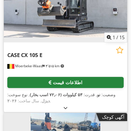
1
/
15
CASE
CX 105 E
Moerbeke-Waas
۴٬۵۱۵ km
اطلاعات قیمت
وضعیت:
نو
, قدرت:
۵۳ کیلووات (۷۲٫۰۶ اسب بخار)
, نوع سوخت:
,
دیزل
, سال ساخت:
۲۰۲۶
آگهی کوچک