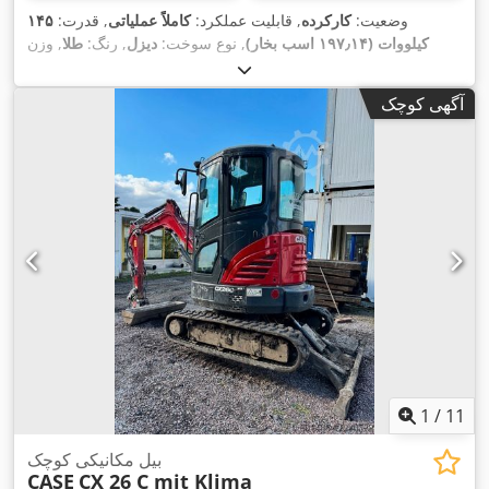
وضعیت:
کارکرده
, قابلیت عملکرد:
کاملاً عملیاتی
, قدرت:
۱۴۵
کیلووات (۱۹۷٫۱۴ اسب بخار)
, نوع سوخت:
دیزل
, رنگ:
طلا
, وزن
عملیاتی:
۱۸٬۰۰۰ کیلوگرم
, سال ساخت:
۲۰۰۰
, ساعت کارکرد:
۸٬۰۰۰
,
, تجهیزات:
تهویه مطبوع, سیستم گریس کاری متمرکز, کابین
h
آگهی کوچک
1
/
11
بیل مکانیکی کوچک
CASE
CX 26 C mit Klima