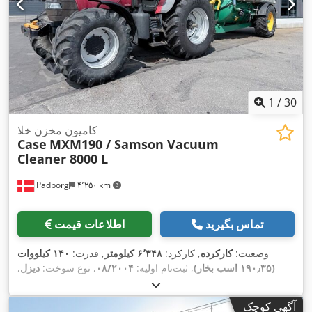
1
/
30
کامیون مخزن خلا
Case
MXM190 / Samson Vacuum
Cleaner 8000 L
Padborg
۴٬۲۵۰ km
تماس بگیرید
اطلاعات قیمت
وضعیت:
کارکرده
, کارکرد:
۶٬۳۴۸ کیلومتر
, قدرت:
۱۴۰ کیلووات
(۱۹۰٫۳۵ اسب بخار)
, ثبت‌نام اولیه:
۰۸/۲۰۰۴
, نوع سوخت:
دیزل
,
,
سال ساخت:
۲۰۰۴
آگهی کوچک