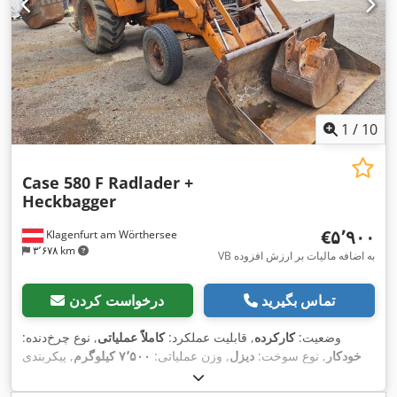
1
/
10
Case 580 F Radlader +
Heckbagger
‎€۵٬۹۰۰
Klagenfurt am Wörthersee
۳٬۶۷۸ km
VB به اضافه مالیات بر ارزش افزوده
تماس بگیرید
درخواست کردن
وضعیت:
کارکرده
, قابلیت عملکرد:
کاملاً عملیاتی
, نوع چرخ‌دنده:
خودکار
, نوع سوخت:
دیزل
, وزن عملیاتی:
۷٬۵۰۰ کیلوگرم
, پیکربندی
, ثبت‌نام اولیه:
۱۰/۱۹۷۷
, سال ساخت:
۱۹۷۷
, تجهیزات:
4x2
محور:
,
هیدرولیک