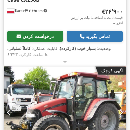
‎€۲۶٬۹۰۰
Karsin
۳٬۶۹۵ km
قیمت ثابت به اضافه مالیات بر ارزش
افزوده
تماس بگیرید
درخواست کردن
وضعیت:
بسیار خوب (کارکرده)
, قابلیت عملکرد:
کاملاً عملیاتی
,
,
۶٬۲۲۳ h
ساعت کارکرد:
آگهی کوچک