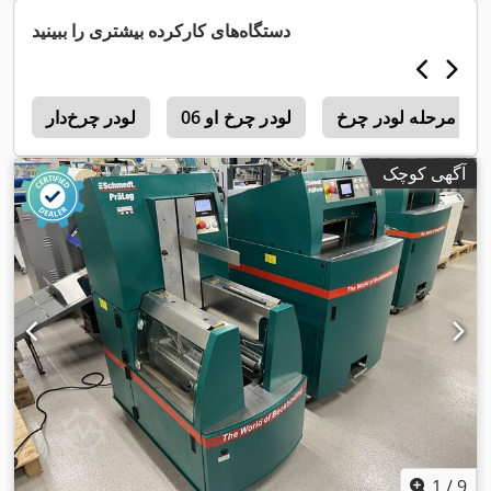
دستگاه‌های کارکرده بیشتری را ببینید
رخ
لودر چرخ او 06
لودر چرخ‌دار
ب
آگهی کوچک
1
/
9