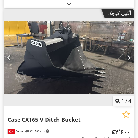
آگهی کوچک
1
/
4
Case
CX165 V Ditch Bucket
‎€۲٬۶۰۰
Susuz
۲٬۰۶۲ km