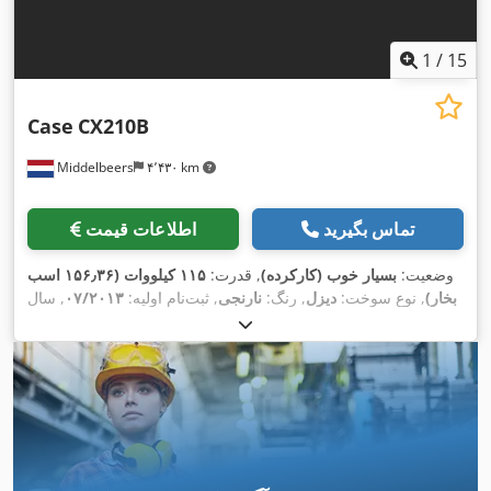
1
/
15
Case
CX210B
Middelbeers
۴٬۴۳۰ km
تماس بگیرید
اطلاعات قیمت
وضعیت:
بسیار خوب (کارکرده)
, قدرت:
۱۱۵ کیلووات (۱۵۶٫۳۶ اسب
بخار)
, نوع سوخت:
دیزل
, رنگ:
نارنجی
, ثبت‌نام اولیه:
۰۷/۲۰۱۳
, سال
,
۱۵٬۱۰۹ h
ساخت:
۲۰۱۲
, ساعت کارکرد: