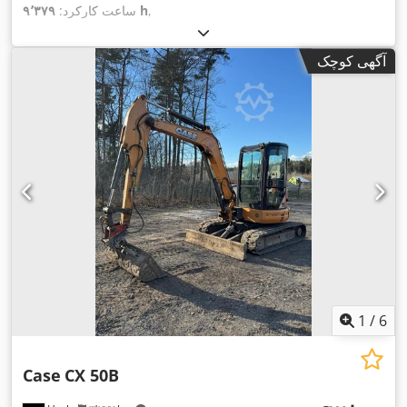
,
۹٬۳۷۹ h
ساعت کارکرد:
آگهی کوچک
1
/
6
Case
CX 50B