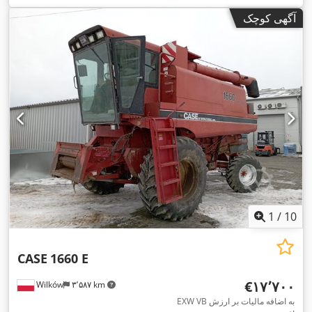
آگهی کوچک
1
/
10
CASE
1660 E
‎€۱۷٬۷۰۰
Wilków
۳٬۵۸۷ km
EXW VB به اضافه مالیات بر ارزش