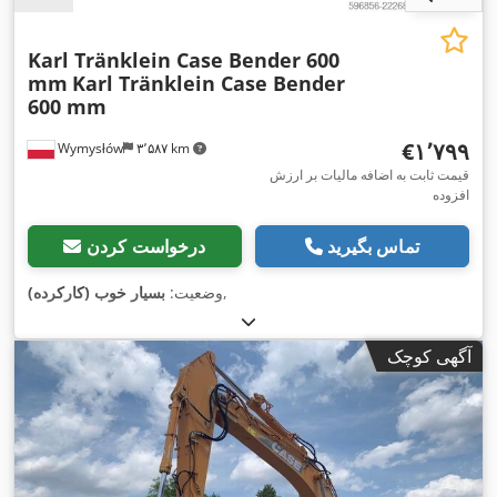
Karl Tränklein Case Bender 600
mm
Karl Tränklein Case Bender
600 mm
‎€۱٬۷۹۹
Wymysłów
۳٬۵۸۷ km
قیمت ثابت به اضافه مالیات بر ارزش
افزوده
تماس بگیرید
درخواست کردن
,
وضعیت:
بسیار خوب (کارکرده)
آگهی کوچک