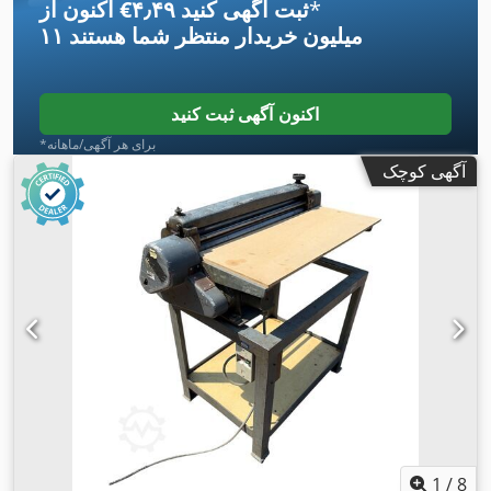
*
اکنون از ‎€۴٫۴۹ ثبت آگهی کنید
۱۱ میلیون خریدار
منتظر شما هستند
اکنون آگهی ثبت کنید
*برای هر آگهی/ماهانه
آگهی کوچک
1
/
8