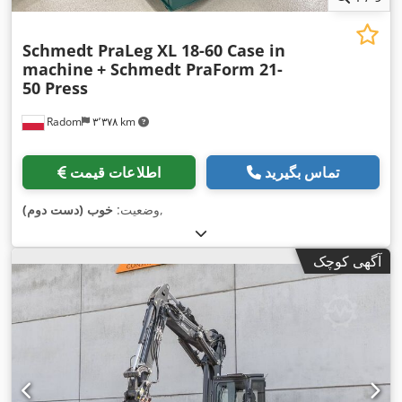
Schmedt PraLeg XL 18-60 Case in
machine
+ Schmedt PraForm 21-
50 Press
Radom
۳٬۳۷۸ km
تماس بگیرید
اطلاعات قیمت
,
وضعیت:
خوب (دست دوم)
آگهی کوچک