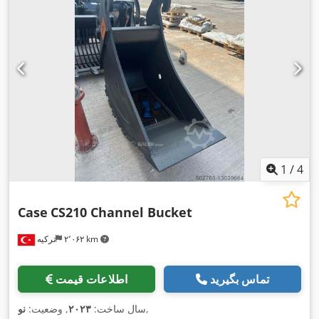
1
/
4
Case
CS210 Channel Bucket
۲٬۰۶۲ km
ترکیه
تماس بگیرید
اطلاعات قیمت
,
سال ساخت:
۲۰۲۳
, وضعیت:
نو