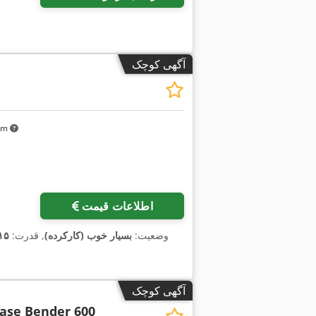
آگهی کوچک
 km
اطلاعات قیمت
وضعیت:
بسیار خوب (کارکرده)
, قدرت:
۱۱۵ کیلووات (٫۳۶
آگهی کوچک
Case Bender 600