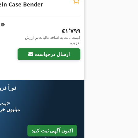
ein Case Bender
m
‎€۱٬۷۹۹
قیمت ثابت به اضافه مالیات بر ارزش
افزوده
ارسال درخواست
فوراً فر
*
اکنون از 
۱۱ میلیون خر
اکنون آگهی ثبت کنید