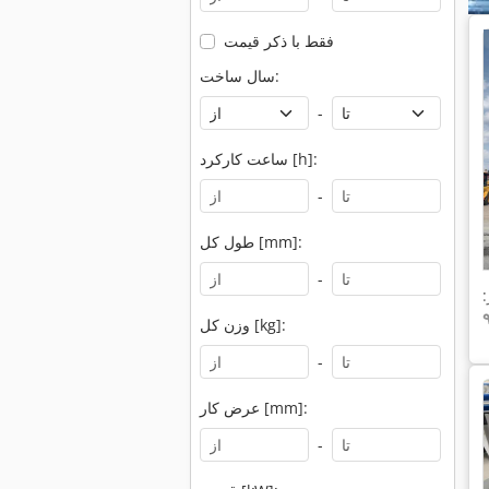
فقط با ذکر قیمت
سال ساخت:
-
ساعت کارکرد [h]:
-
طول کل [mm]:
-
وزن کل [kg]:
-
عرض کار [mm]:
-