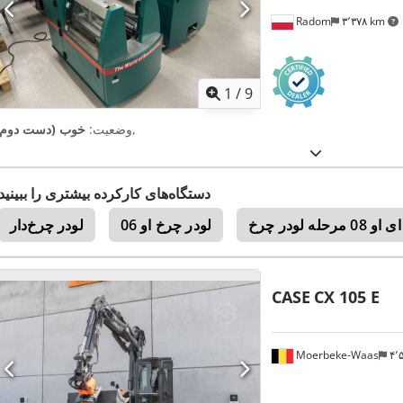
Radom
۳٬۳۷۸ km
1
/
9
,
وضعیت:
خوب (دست دوم)
دستگاه‌های کارکرده بیشتری را ببینید
ه لودر چرخ
لودر چرخ او 06
لودر چرخ‌دار
CASE
CX 105 E
Moerbeke-Waas
۴