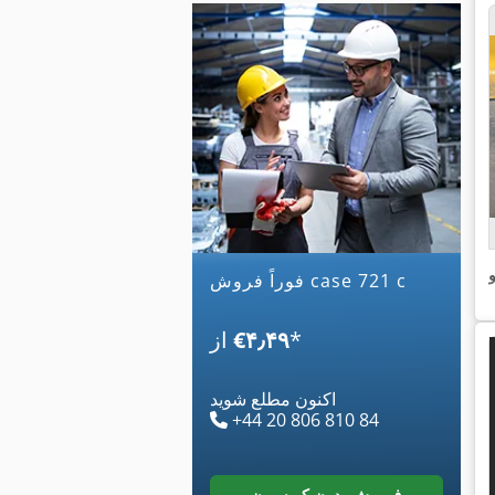
و
فوراً فروش case 721 c
*
‎€۴٫۴۹
از
اکنون مطلع شوید
+44 20 806 810 84
فروش بدون کمیسیون