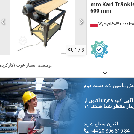
mm
Karl Tränkl
600 mm
Wymysłów
۳٬۵۸۷ k
1
/
8
,
وضعیت:
بسیار خوب (کارکرده)
وش ماشین‌آلات دست دوم
‎€۴٫۴۹ ثبت آگهی کنید
یدار
منتظر شما هستند
اکنون مطلع شوید
+44 20 806 810 84