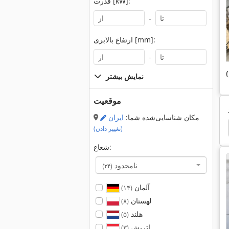
قدرت [kW]:
-
ارتفاع بالابری [mm]:
-
نمایش بیشتر
موقعیت
مکان شناسایی‌شده شما:
ایران
بخش کوچکی قفسه
کابینه کوچک
بستهبند کوچک
(تغییر دادن)
شعاع:
نامحدود
(۳۴)
آلمان
(۱۴)
لهستان
(۸)
هلند
(۵)
اتریش
(۳)