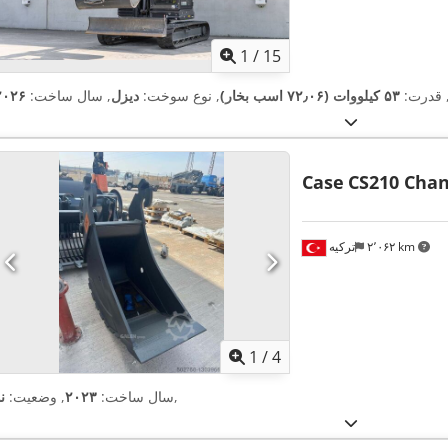
1
/
15
 قدرت:
۵۳ کیلووات (۷۲٫۰۶ اسب بخار)
, نوع سوخت:
دیزل
, سال ساخت:
۲۰۲۶
Case
CS210 Chan
۲٬۰۶۲ km
ترکیه
1
/
4
,
سال ساخت:
۲۰۲۳
, وضعیت:
ن