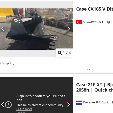
Case
CX165 V Di
Susuz
۲٬۰۶۲ km
1
/
4
,
وضعیت:
ن
Case
21F XT | BJ
2058h | Quick ch
Deventer
۴٬۳۸۲ km