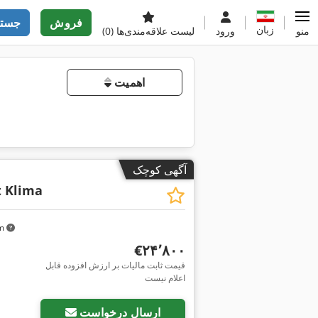
فروش
جستج
زبان
منو
ورود
لیست علاقه‌مندی‌ها
(0)
اهمیت
آگهی کوچک
t Klima
km
‎€۲۴٬۸۰۰
قیمت ثابت مالیات بر ارزش افزوده قابل
اعلام نیست
ارسال درخواست