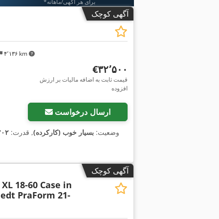
*برای هر آگهی/ماهانه
آگهی کوچک
۴٬۱۳۶ km
‎€۳۲٬۵۰۰
قیمت ثابت به اضافه مالیات بر ارزش
افزوده
ارسال درخواست
وضعیت:
بسیار خوب (کارکرده)
, قدرت:
۲۰۲ کیلووات (۲۷۴٫۶۴ اس
آگهی کوچک
XL 18-60 Case in
edt PraForm 21-