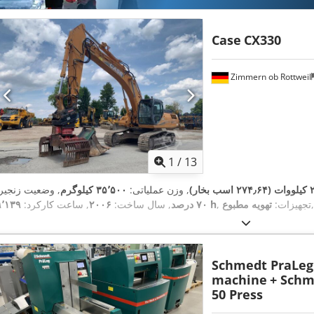
Case
CX330
Zimmern ob Rottweil
1
/
13
ب بخار)
, وزن عملیاتی:
۳۵٬۵۰۰ کیلوگرم
, وضعیت زنجیر:
,
, تجهیزات:
تهویه مطبوع
۹٬۱۳۹ h
۷۰ درصد
, سال ساخت:
۲۰۰۶
, ساعت کارکرد:
Schmedt PraLeg 
machine
+ Schm
50 Press