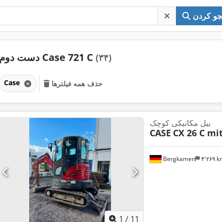
و کردن
دست دوم Case 721 C
(۳۴)
Case
حذف همه فیلترها
بیل مکانیکی کوچک
CASE
CX 26 C mi
Bergkamen
۴٬۲۶۹ 
1
/
11