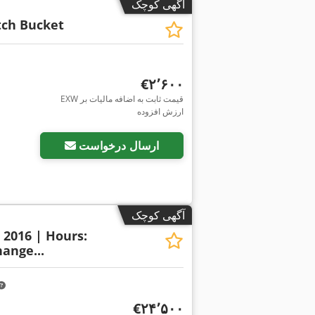
آگهی کوچک
tch Bucket
‎€۲٬۶۰۰
EXW قیمت ثابت به اضافه مالیات بر
ارزش افزوده
ارسال درخواست
آگهی کوچک
: 2016 | Hours:
ange...
‎€۲۴٬۵۰۰