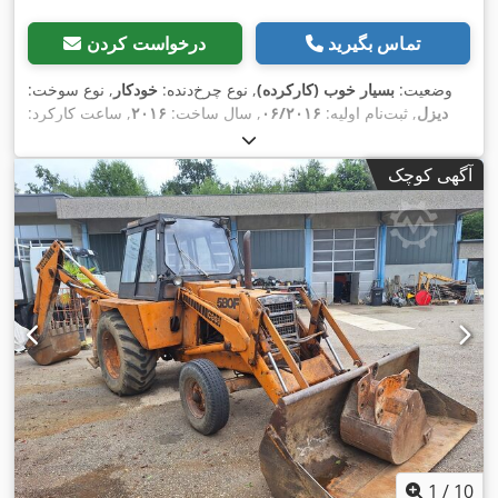
تماس بگیرید
درخواست کردن
وضعیت:
بسیار خوب (کارکرده)
, نوع چرخ‌دنده:
خودکار
, نوع سوخت:
دیزل
, ثبت‌نام اولیه:
۰۶/۲۰۱۶
, سال ساخت:
۲۰۱۶
, ساعت کارکرد:
,
, تجهیزات:
کابین
۲٬۰۵۸ h
آگهی کوچک
1
/
10