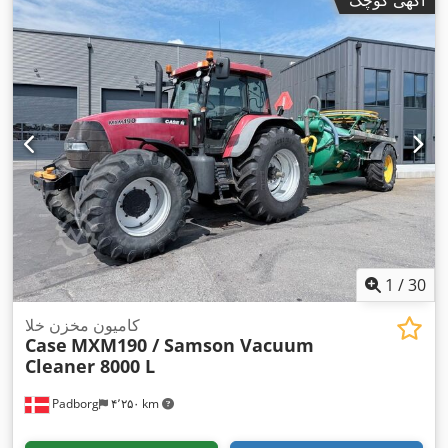
1
/
30
کامیون مخزن خلا
Case
MXM190 / Samson Vacuum
Cleaner 8000 L
Padborg
۴٬۲۵۰ km