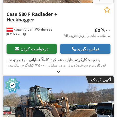
Case 580 F Radlader +
Heckbagger
‎€۵٬۹۰۰
Klagenfurt am Wörthersee
۳٬۶۷۸ km
VB به اضافه مالیات بر ارزش افزوده
تماس بگیرید
درخواست کردن
وضعیت:
کارکرده
, قابلیت عملکرد:
کاملاً عملیاتی
, نوع چرخ‌دنده:
خودکار
, نوع سوخت:
دیزل
, وزن عملیاتی:
۷٬۵۰۰ کیلوگرم
, پیکربندی
, ثبت‌نام اولیه:
۱۰/۱۹۷۷
, سال ساخت:
۱۹۷۷
, تجهیزات:
4x2
محور:
,
هیدرولیک
آگهی کوچک