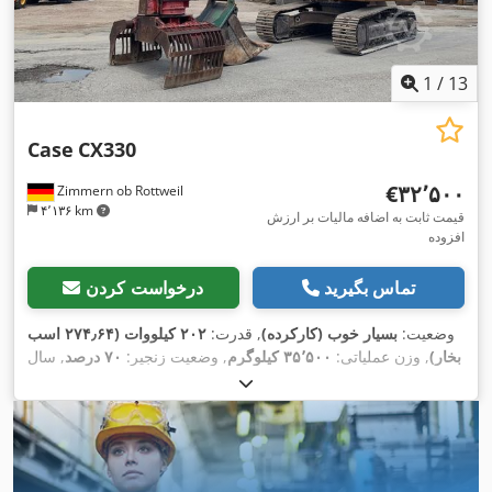
1
/
13
Case
CX330
‎€۳۲٬۵۰۰
Zimmern ob Rottweil
۴٬۱۳۶ km
قیمت ثابت به اضافه مالیات بر ارزش
افزوده
تماس بگیرید
درخواست کردن
وضعیت:
بسیار خوب (کارکرده)
, قدرت:
۲۰۲ کیلووات (۲۷۴٫۶۴ اسب
بخار)
, وزن عملیاتی:
۳۵٬۵۰۰ کیلوگرم
, وضعیت زنجیر:
۷۰ درصد
, سال
,
, تجهیزات:
تهویه مطبوع
۹٬۱۳۹ h
ساخت:
۲۰۰۶
, ساعت کارکرد: