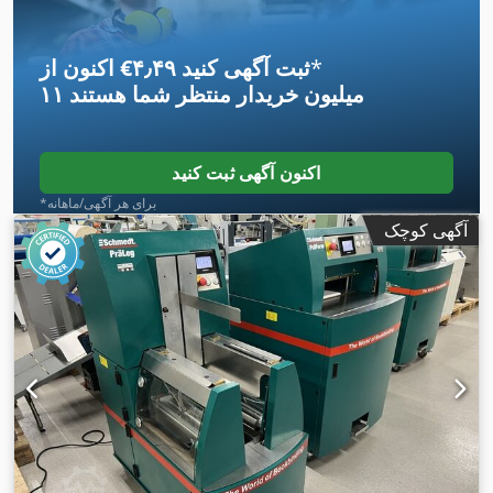
*
اکنون از ‎€۴٫۴۹ ثبت آگهی کنید
۱۱ میلیون خریدار
منتظر شما هستند
اکنون آگهی ثبت کنید
*برای هر آگهی/ماهانه
آگهی کوچک