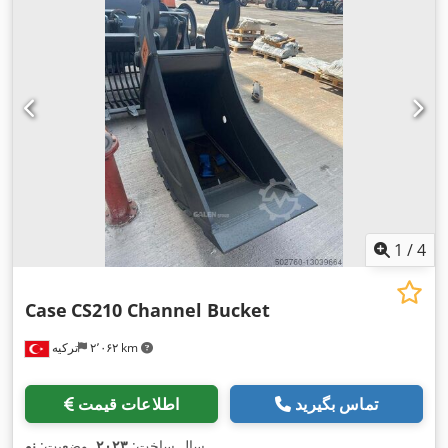
1
/
4
Case
CS210 Channel Bucket
۲٬۰۶۲ km
ترکیه
تماس بگیرید
اطلاعات قیمت
,
سال ساخت:
۲۰۲۳
, وضعیت:
نو