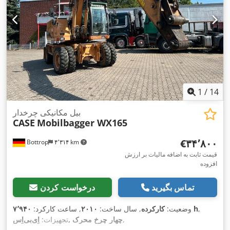
1
/
14
بیل مکانیکی چرخدار
CASE
Mobilbagger WX165
‎€۳۴٬۸۰۰
Bottrop
۴٬۳۱۴ km
قیمت ثابت به اضافه مالیات بر ارزش
افزوده
تماس بگیرید
درخواست کردن
,
۷٬۹۴۰ h
وضعیت:
کارکرده
, سال ساخت:
۲۰۱۰
, ساعت کارکرد:
,
اِی‌بی‌اِس‎, چهار چرخ محرک
تجهیزات: