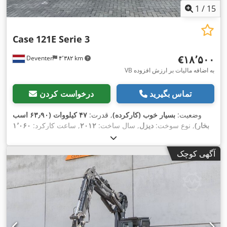
1
/
15
Case
121E Serie 3
‎€۱۸٬۵۰۰
Deventer
۴٬۳۸۲ km
VB به اضافه مالیات بر ارزش افزوده
تماس بگیرید
درخواست کردن
وضعیت:
بسیار خوب (کارکرده)
, قدرت:
۴۷ کیلووات (۶۳٫۹۰ اسب
بخار)
, نوع سوخت:
دیزل
, سال ساخت:
۲۰۱۲
, ساعت کارکرد:
۱٬۰۶۰
h
,
آگهی کوچک