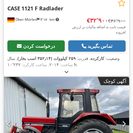
CASE
1121 F Radlader
‎€۳۲٬۹۰۰
Ober-Mörlen
۴٬۱۷۰ km
‎€۳۶٬۹۰۰
قیمت ثابت به اضافه مالیات بر ارزش
افزوده
تماس بگیرید
درخواست کردن
وضعیت:
کارکرده
, قدرت:
۲۵۹ کیلووات (۳۵۲٫۱۴ اسب بخار)
, سال
,
۱۰٬۲۳۷ h
ساخت:
۲۰۱۴
, ساعت کارکرد:
آگهی کوچک