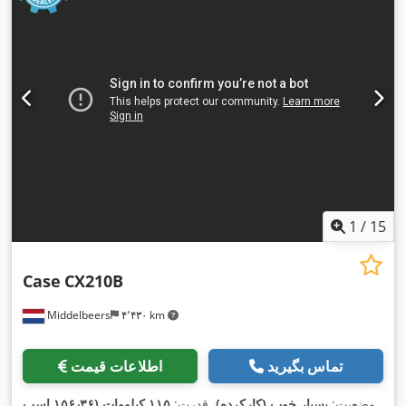
1
/
15
Case
CX210B
Middelbeers
۴٬۴۳۰ km
تماس بگیرید
اطلاعات قیمت
وضعیت:
بسیار خوب (کارکرده)
, قدرت:
۱۱۵ کیلووات (۱۵۶٫۳۶ اسب