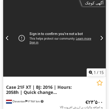
آگهی کوچک
1
/
15
Case
21F XT | BJ: 2016 | Hours:
2058h | Quick change...
‎€۲۴٬۵۰۰
Deventer
۴٬۳۸۲ km
VB به اضافه مالیات بر ارزش افزوده