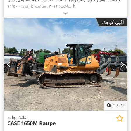
,
۱۱٬۵۰۰ h
ساخت:
۲۰۱۶
, ساعت کارکرد:
آگهی کوچک
1
/
22
غلتک جاده
CASE
1650M Raupe