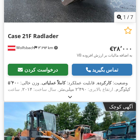
1
/
7
Case
21F Radlader
‎€۲۸٬۰۰۰
Wolfsbach
۳٬۶۹۳ km
VB به اضافه مالیات بر ارزش افزوده
تماس بگیرید
درخواست کردن
وضعیت:
کارکرده
, قابلیت عملکرد:
کاملاً عملیاتی
, وزن خالی:
۵٬۴۰۰
کیلوگرم
, ارتفاع بالابری:
۲٬۴۹۰ میلی‌متر
, سال ساخت:
۲۰۱۴
, ساعت
, طول کل:
۵٬۵۵۰ میلی‌متر
, ارتفاع سازه:
۲٬۵۰۰
۲٬۰۸۱ h
کارکرد:
, عرض ساخت:
Diesel Motor
, نوع سیستم انتقال قدرت:
میلی‌متر
آگهی کوچک
,
۱٬۹۵۰ میلی‌متر