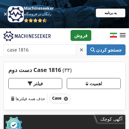
Machineseeker
به برنامه
رایگان در فروشگاه
فروش
جستجو کردن
دست دوم Case 1816
(۳۴)
اهمیت
فیلتر
Case
حذف همه فیلترها
آگهی کوچک