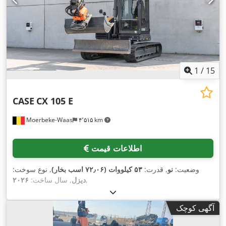
1
/
15
CASE
CX 105 E
Moerbeke-Waas
۴٬۵۱۵ km
اطلاعات قیمت
وضعیت:
نو
, قدرت:
۵۳ کیلووات (۷۲٫۰۶ اسب بخار)
, نوع سوخت:
,
دیزل
, سال ساخت:
۲۰۲۶
آگهی کوچک