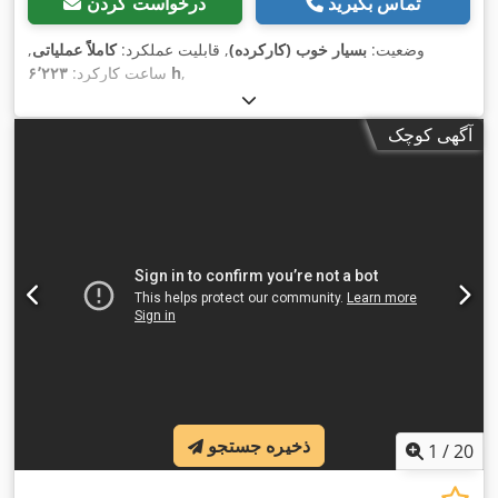
تماس بگیرید
درخواست کردن
وضعیت:
بسیار خوب (کارکرده)
, قابلیت عملکرد:
کاملاً عملیاتی
,
,
۶٬۲۲۳ h
ساعت کارکرد:
آگهی کوچک
ذخیره جستجو
1
/
20