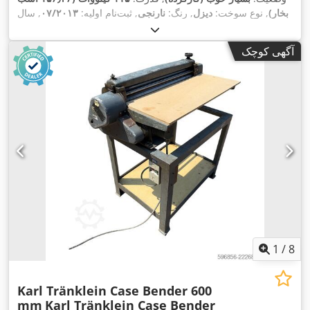
بخار)
, نوع سوخت:
دیزل
, رنگ:
نارنجی
, ثبت‌نام اولیه:
۰۷/۲۰۱۳
, سال
,
۱۵٬۱۰۹ h
ساخت:
۲۰۱۲
, ساعت کارکرد:
آگهی کوچک
1
/
8
Karl Tränklein Case Bender 600
mm
Karl Tränklein Case Bender