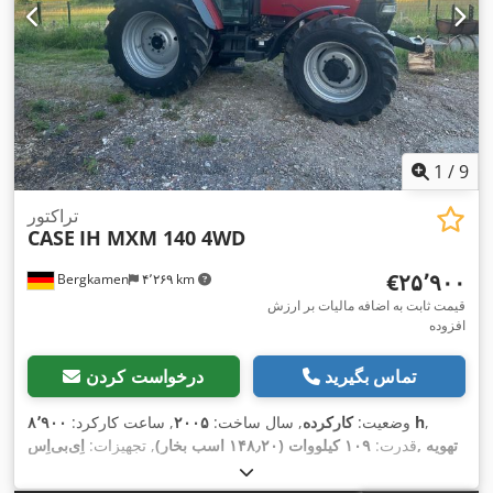
1
/
9
تراکتور
CASE
IH MXM 140 4WD
‎€۲۵٬۹۰۰
Bergkamen
۴٬۲۶۹ km
قیمت ثابت به اضافه مالیات بر ارزش
افزوده
تماس بگیرید
درخواست کردن
,
۸٬۹۰۰ h
وضعیت:
کارکرده
, سال ساخت:
۲۰۰۵
, ساعت کارکرد:
قدرت:
۱۰۹ کیلووات (۱۴۸٫۲۰ اسب بخار)
, تجهیزات:
اِی‌بی‌اِس‎, تهویه
,
مطبوع, چهار چرخ محرک, کابین