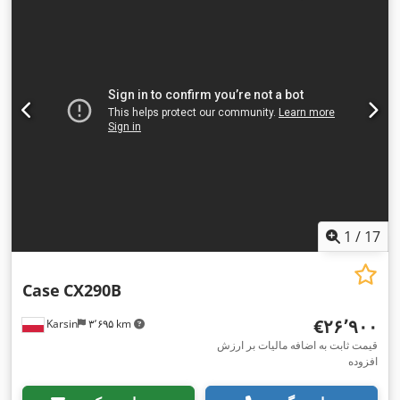
1
/
17
Case
CX290B
‎€۲۶٬۹۰۰
Karsin
۳٬۶۹۵ km
قیمت ثابت به اضافه مالیات بر ارزش
افزوده