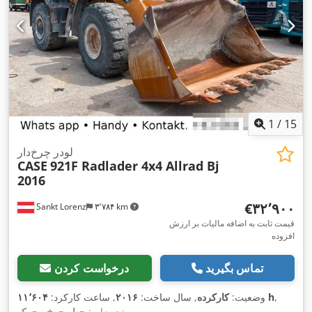
1
/
15
لودر چرخ‌دار
CASE
921F Radlader 4x4 Allrad Bj
2016
‎€۳۲٬۹۰۰
Sankt Lorenz
۳٬۷۸۴ km
قیمت ثابت به اضافه مالیات بر ارزش
افزوده
تماس بگیرید
درخواست کردن
,
۱۱٬۶۰۴ h
وضعیت:
کارکرده
, سال ساخت:
۲۰۱۶
, ساعت کارکرد:
,
تجهیزات:
چهار چرخ محرک