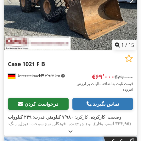
1
/
15
Case
1021 F B
‎€۶۹٬۰۰۰
Untersteinach
۳٬۹۶۷ km
‎€۷۹٬۰۰۰
قیمت ثابت به اضافه مالیات بر ارزش
افزوده
تماس بگیرید
درخواست کردن
وضعیت:
کارکرده
, کارکرد:
۷٬۹۸۰ کیلومتر
, قدرت:
۲۳۹ کیلووات
(۳۲۴٫۹۵ اسب بخار)
, نوع چرخ‌دنده:
خودکار
, نوع سوخت:
دیزل
, رنگ:
زرد
, ثبت‌نام اولیه:
۰۱/۲۰۱۳
, سال ساخت:
۲۰۱۳
, تجهیزات:
تهویه
,
مطبوع
آگهی کوچک