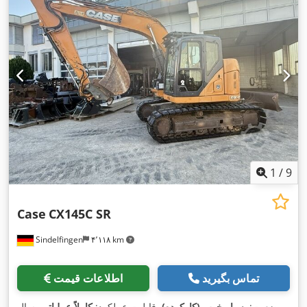
1
/
9
Case
CX145C SR
Sindelfingen
۴٬۱۱۸ km
تماس بگیرید
اطلاعات قیمت
وضعیت:
بسیار خوب (کارکرده)
, قابلیت عملکرد:
کاملاً عملیاتی
, سال