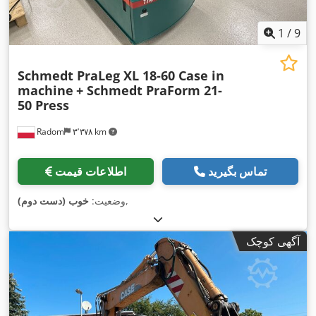
1
/
9
Schmedt PraLeg XL 18-60 Case in
machine
+ Schmedt PraForm 21-
50 Press
Radom
۳٬۳۷۸ km
تماس بگیرید
اطلاعات قیمت
,
وضعیت:
خوب (دست دوم)
آگهی کوچک