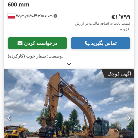
600 mm
‎€۱٬۷۹۹
Wymysłów
۳٬۵۸۷ km
قیمت ثابت به اضافه مالیات بر ارزش
افزوده
تماس بگیرید
درخواست کردن
,
وضعیت:
بسیار خوب (کارکرده)
آگهی کوچک