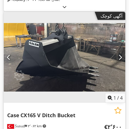
آگهی کوچک
1
/
4
Case
CX165 V Ditch Bucket
‎€۲٬۶۰۰
Susuz
۲٬۰۶۲ km