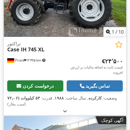
1
/
10
تراکتور
Case IH
745 XL
‎€۲۴٬۵۰۰
Prüm
۴٬۳۲۵ km
قیمت ثابت به اضافه مالیات بر ارزش
افزوده
تماس بگیرید
درخواست کردن
وضعیت:
کارکرده
, سال ساخت:
۱۹۸۸
, قدرت:
۵۳ کیلووات (۷۲٫۰۶
,
اسب بخار)
آگهی کوچک