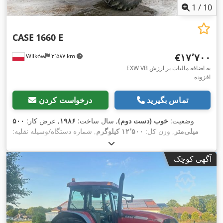
1
/
10
CASE
1660 E
‎€۱۷٬۷۰۰
Wilków
۳٬۵۸۷ km
EXW VB به اضافه مالیات بر ارزش
افزوده
تماس بگیرید
درخواست کردن
وضعیت:
خوب (دست دوم)
, سال ساخت:
۱۹۸۶
, عرض کار:
۵۰۰
میلی‌متر
, وزن کل:
۱۲٬۵۰۰ کیلوگرم
, شماره دستگاه/وسیله نقلیه:
017128
,
آگهی کوچک