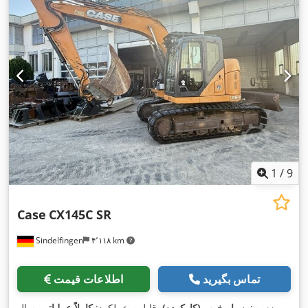
1
/
9
Case
CX145C SR
Sindelfingen
۴٬۱۱۸ km
تماس بگیرید
اطلاعات قیمت
وضعیت:
بسیار خوب (کارکرده)
, قابلیت عملکرد:
کاملاً عملیاتی
, سال