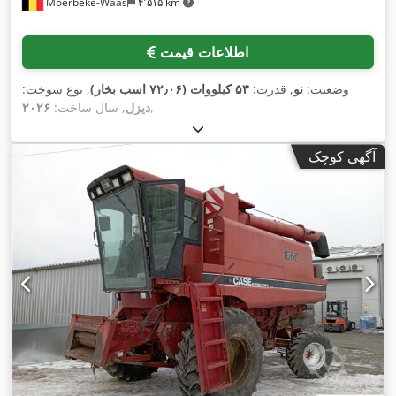
Moerbeke-Waas
۴٬۵۱۵ km
اطلاعات قیمت
وضعیت:
نو
, قدرت:
۵۳ کیلووات (۷۲٫۰۶ اسب بخار)
, نوع سوخت:
,
دیزل
, سال ساخت:
۲۰۲۶
آگهی کوچک