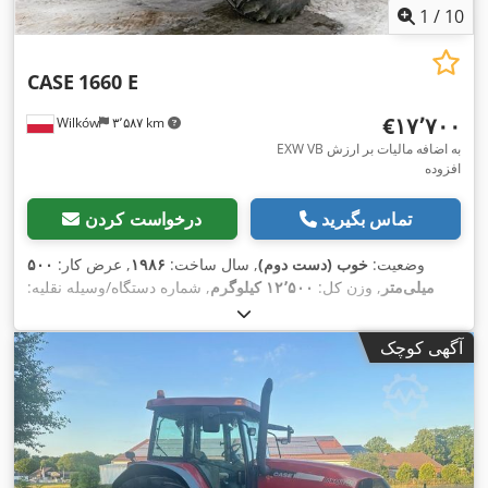
1
/
10
CASE
1660 E
‎€۱۷٬۷۰۰
Wilków
۳٬۵۸۷ km
EXW VB به اضافه مالیات بر ارزش
افزوده
تماس بگیرید
درخواست کردن
وضعیت:
خوب (دست دوم)
, سال ساخت:
۱۹۸۶
, عرض کار:
۵۰۰
میلی‌متر
, وزن کل:
۱۲٬۵۰۰ کیلوگرم
, شماره دستگاه/وسیله نقلیه:
017128
,
آگهی کوچک