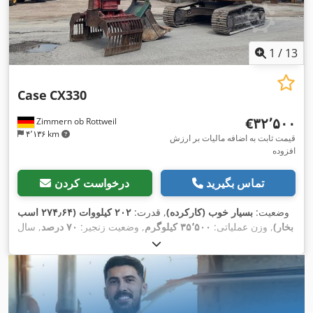
1
/
13
Case
CX330
‎€۳۲٬۵۰۰
Zimmern ob Rottweil
۴٬۱۳۶ km
قیمت ثابت به اضافه مالیات بر ارزش
افزوده
تماس بگیرید
درخواست کردن
وضعیت:
بسیار خوب (کارکرده)
, قدرت:
۲۰۲ کیلووات (۲۷۴٫۶۴ اسب
بخار)
, وزن عملیاتی:
۳۵٬۵۰۰ کیلوگرم
, وضعیت زنجیر:
۷۰ درصد
, سال
,
, تجهیزات:
تهویه مطبوع
۹٬۱۳۹ h
ساخت:
۲۰۰۶
, ساعت کارکرد: