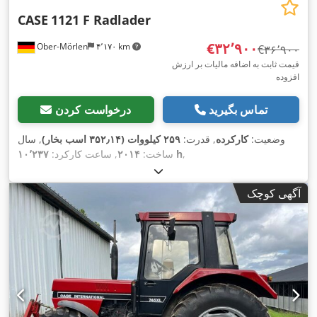
CASE
1121 F Radlader
‎€۳۲٬۹۰۰
Ober-Mörlen
۴٬۱۷۰ km
‎€۳۶٬۹۰۰
قیمت ثابت به اضافه مالیات بر ارزش
افزوده
تماس بگیرید
درخواست کردن
وضعیت:
کارکرده
, قدرت:
۲۵۹ کیلووات (۳۵۲٫۱۴ اسب بخار)
, سال
,
۱۰٬۲۳۷ h
ساخت:
۲۰۱۴
, ساعت کارکرد:
آگهی کوچک