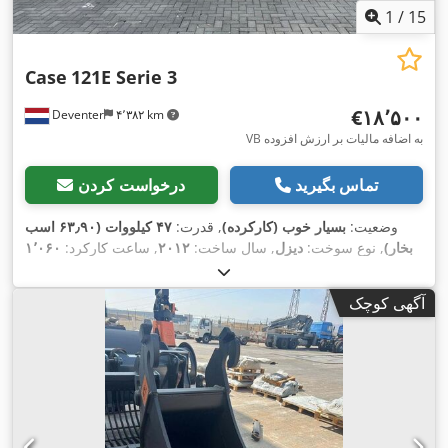
1
/
15
Case
121E Serie 3
‎€۱۸٬۵۰۰
Deventer
۴٬۳۸۲ km
VB به اضافه مالیات بر ارزش افزوده
تماس بگیرید
درخواست کردن
وضعیت:
بسیار خوب (کارکرده)
, قدرت:
۴۷ کیلووات (۶۳٫۹۰ اسب
بخار)
, نوع سوخت:
دیزل
, سال ساخت:
۲۰۱۲
, ساعت کارکرد:
۱٬۰۶۰
h
,
آگهی کوچک