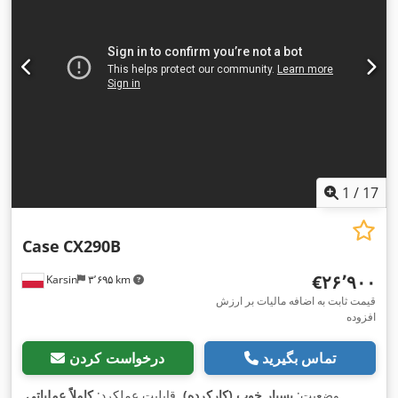
1
/
17
Case
CX290B
‎€۲۶٬۹۰۰
Karsin
۳٬۶۹۵ km
قیمت ثابت به اضافه مالیات بر ارزش
افزوده
تماس بگیرید
درخواست کردن
وضعیت:
بسیار خوب (کارکرده)
, قابلیت عملکرد:
کاملاً عملیاتی
,