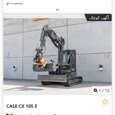
,
وضعیت:
نو
آگهی کوچک
1
/
15
CASE
CX 105 E