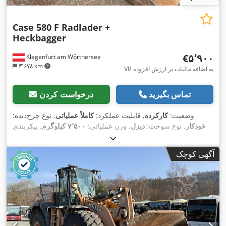
Case 580 F Radlader +
Heckbagger
‎€۵٬۹۰۰
Klagenfurt am Wörthersee
۳٬۶۷۸ km
VB به اضافه مالیات بر ارزش افزوده
تماس بگیرید
درخواست کردن
وضعیت:
کارکرده
, قابلیت عملکرد:
کاملاً عملیاتی
, نوع چرخ‌دنده:
خودکار
, نوع سوخت:
دیزل
, وزن عملیاتی:
۷٬۵۰۰ کیلوگرم
, پیکربندی
, ثبت‌نام اولیه:
۱۰/۱۹۷۷
, سال ساخت:
۱۹۷۷
, تجهیزات:
4x2
محور:
,
هیدرولیک
آگهی کوچک