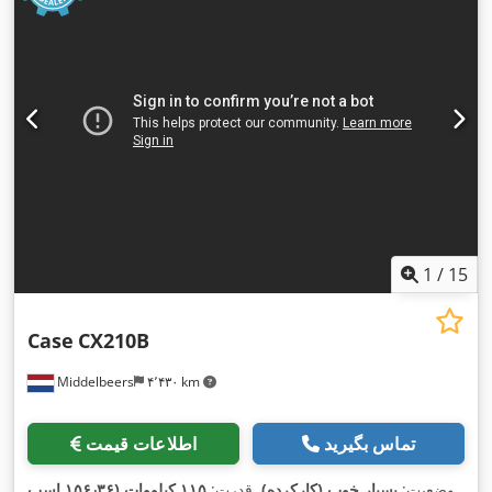
1
/
15
Case
CX210B
Middelbeers
۴٬۴۳۰ km
تماس بگیرید
اطلاعات قیمت
وضعیت:
بسیار خوب (کارکرده)
, قدرت:
۱۱۵ کیلووات (۱۵۶٫۳۶ اسب