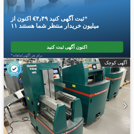
*
اکنون از ‎€۴٫۴۹ ثبت آگهی کنید
۱۱ میلیون خریدار
منتظر شما هستند
اکنون آگهی ثبت کنید
*برای هر آگهی/ماهانه
آگهی کوچک