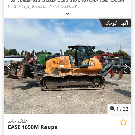
,
۱۱٬۵۰۰ h
ساخت:
۲۰۱۶
, ساعت کارکرد:
آگهی کوچک
1
/
22
غلتک جاده
CASE
1650M Raupe