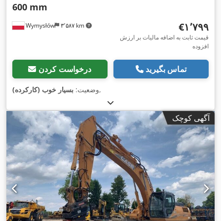
600 mm
‎€۱٬۷۹۹
Wymysłów
۳٬۵۸۷ km
قیمت ثابت به اضافه مالیات بر ارزش
افزوده
تماس بگیرید
درخواست کردن
,
وضعیت:
بسیار خوب (کارکرده)
آگهی کوچک