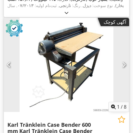
بخار)
, نوع سوخت:
دیزل
, رنگ:
نارنجی
, ثبت‌نام اولیه:
۰۷/۲۰۱۳
, سال
,
۱۵٬۱۰۹ h
ساخت:
۲۰۱۲
, ساعت کارکرد:
آگهی کوچک
1
/
8
Karl Tränklein Case Bender 600
mm
Karl Tränklein Case Bender