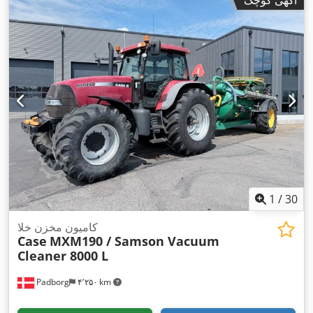
1
/
30
کامیون مخزن خلا
Case
MXM190 / Samson Vacuum
Cleaner 8000 L
Padborg
۴٬۲۵۰ km