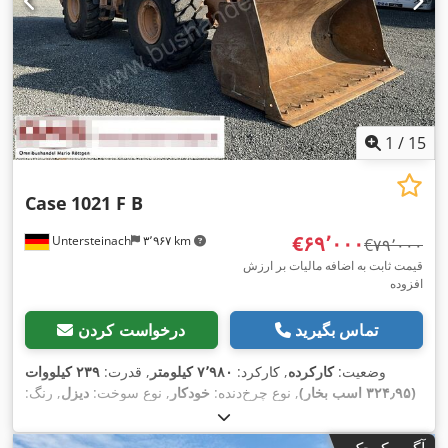
1
/
15
Case
1021 F B
‎€۶۹٬۰۰۰
Untersteinach
۳٬۹۶۷ km
‎€۷۹٬۰۰۰
قیمت ثابت به اضافه مالیات بر ارزش
افزوده
تماس بگیرید
درخواست کردن
وضعیت:
کارکرده
, کارکرد:
۷٬۹۸۰ کیلومتر
, قدرت:
۲۳۹ کیلووات
(۳۲۴٫۹۵ اسب بخار)
, نوع چرخ‌دنده:
خودکار
, نوع سوخت:
دیزل
, رنگ:
زرد
, ثبت‌نام اولیه:
۰۱/۲۰۱۳
, سال ساخت:
۲۰۱۳
, تجهیزات:
تهویه
,
مطبوع
آگهی کوچک