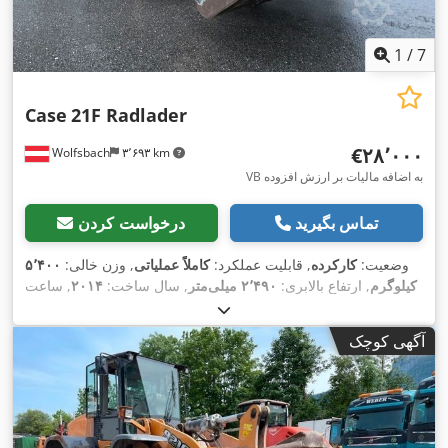
1
/
7
Case
21F Radlader
‎€۲۸٬۰۰۰
Wolfsbach
۳٬۶۹۳ km
VB به اضافه مالیات بر ارزش افزوده
تماس بگیرید
درخواست کردن
وضعیت:
کارکرده
, قابلیت عملکرد:
کاملاً عملیاتی
, وزن خالی:
۵٬۴۰۰
کیلوگرم
, ارتفاع بالابری:
۲٬۴۹۰ میلی‌متر
, سال ساخت:
۲۰۱۴
, ساعت
, طول کل:
۵٬۵۵۰ میلی‌متر
, ارتفاع سازه:
۲٬۵۰۰
۲٬۰۸۱ h
کارکرد:
, عرض ساخت:
Diesel Motor
, نوع سیستم انتقال قدرت:
میلی‌متر
آگهی کوچک
,
۱٬۹۵۰ میلی‌متر