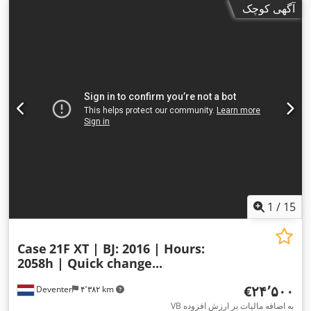
آگهی کوچک
1
/
15
Case
21F XT | BJ: 2016 | Hours:
2058h | Quick change...
‎€۲۴٬۵۰۰
Deventer
۴٬۳۸۲ km
VB به اضافه مالیات بر ارزش افزوده