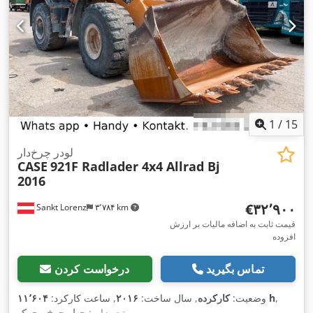
1
/
15
لودر چرخ‌دار
CASE
921F Radlader 4x4 Allrad Bj
2016
‎€۳۲٬۹۰۰
Sankt Lorenz
۳٬۷۸۴ km
قیمت ثابت به اضافه مالیات بر ارزش
افزوده
تماس بگیرید
درخواست کردن
,
۱۱٬۶۰۴ h
وضعیت:
کارکرده
, سال ساخت:
۲۰۱۶
, ساعت کارکرد:
,
تجهیزات:
چهار چرخ محرک