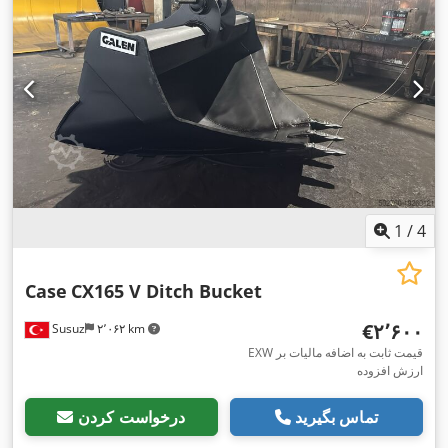
1
/
4
Case
CX165 V Ditch Bucket
‎€۲٬۶۰۰
Susuz
۲٬۰۶۲ km
EXW قیمت ثابت به اضافه مالیات بر
ارزش افزوده
تماس بگیرید
درخواست کردن