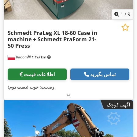
1
/
9
Schmedt PraLeg XL 18-60 Case in
machine
+ Schmedt PraForm 21-
50 Press
Radom
۳٬۳۷۸ km
تماس بگیرید
اطلاعات قیمت
,
وضعیت:
خوب (دست دوم)
آگهی کوچک