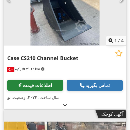
1
/
4
Case
CS210 Channel Bucket
۲٬۰۶۲ km
ترکیه
تماس بگیرید
اطلاعات قیمت
,
سال ساخت:
۲۰۲۳
, وضعیت:
نو
آگهی کوچک