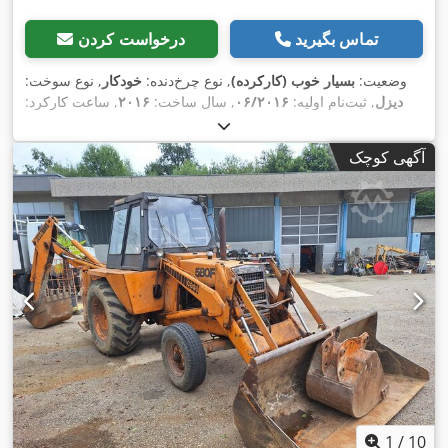
تماس بگیرید
درخواست کردن
وضعیت:
بسیار خوب (کارکرده)
, نوع چرخ‌دنده:
خودکار
, نوع سوخت:
دیزل
, ثبت‌نام اولیه:
۰۶/۲۰۱۶
, سال ساخت:
۲۰۱۶
, ساعت کارکرد:
,
, تجهیزات:
کابین
۲٬۰۵۸ h
آگهی کوچک
1
/
10