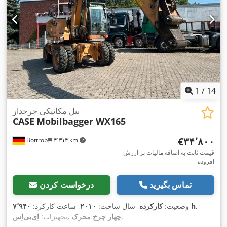
1
/
14
بیل مکانیکی چرخدار
CASE
Mobilbagger WX165
‎€۳۴٬۸۰۰
Bottrop
۴٬۳۱۴ km
قیمت ثابت به اضافه مالیات بر ارزش
افزوده
تماس بگیرید
درخواست کردن
,
۷٬۹۴۰ h
وضعیت:
کارکرده
, سال ساخت:
۲۰۱۰
, ساعت کارکرد:
,
اِی‌بی‌اِس‎, چهار چرخ محرک
تجهیزات: