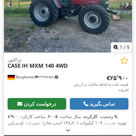
1
/
9
تراکتور
CASE
IH MXM 140 4WD
‎€۲۵٬۹۰۰
Bergkamen
۴٬۲۶۹ km
قیمت ثابت به اضافه مالیات بر ارزش
افزوده
تماس بگیرید
درخواست کردن
,
۸٬۹۰۰ h
وضعیت:
کارکرده
, سال ساخت:
۲۰۰۵
, ساعت کارکرد:
قدرت:
۱۰۹ کیلووات (۱۴۸٫۲۰ اسب بخار)
, تجهیزات:
اِی‌بی‌اِس‎, تهویه
,
مطبوع, چهار چرخ محرک, کابین