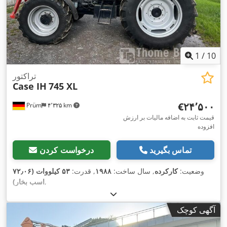
1
/
10
تراکتور
Case IH
745 XL
‎€۲۴٬۵۰۰
Prüm
۴٬۳۲۵ km
قیمت ثابت به اضافه مالیات بر ارزش
افزوده
تماس بگیرید
درخواست کردن
وضعیت:
کارکرده
, سال ساخت:
۱۹۸۸
, قدرت:
۵۳ کیلووات (۷۲٫۰۶
,
اسب بخار)
آگهی کوچک