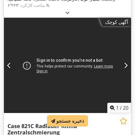
,
۶٬۲۲۳ h
ساعت کارکرد:
آگهی کوچک
1
/
20
ذخیره جستجو
Case
821C Radlader Klima
Zentralschmierung