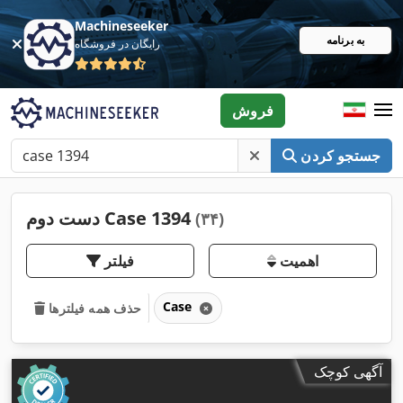
Machineseeker
به برنامه
رایگان در فروشگاه
فروش
جستجو کردن
دست دوم Case 1394
(۳۴)
اهمیت
فیلتر
Case
حذف همه فیلترها
آگهی کوچک