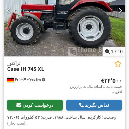
1
/
10
تراکتور
Case IH
745 XL
‎€۲۴٬۵۰۰
Prüm
۴٬۳۲۵ km
قیمت ثابت به اضافه مالیات بر ارزش
افزوده
تماس بگیرید
درخواست کردن
وضعیت:
کارکرده
, سال ساخت:
۱۹۸۸
, قدرت:
۵۳ کیلووات (۷۲٫۰۶
,
اسب بخار)