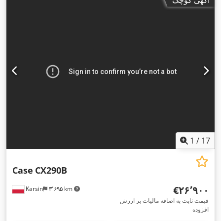
1
/
17
Case
CX290B
‎€۲۶٬۹۰۰
Karsin
۳٬۶۹۵ km
قیمت ثابت به اضافه مالیات بر ارزش
افزوده