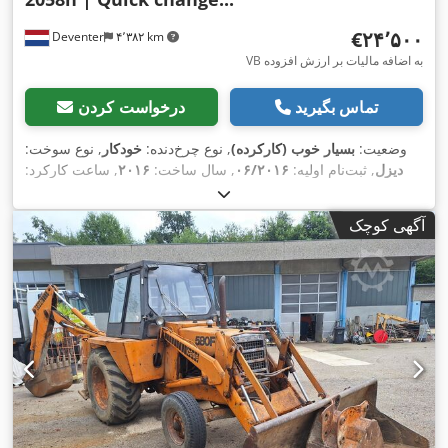
‎€۲۴٬۵۰۰
Deventer
۴٬۳۸۲ km
VB به اضافه مالیات بر ارزش افزوده
تماس بگیرید
درخواست کردن
وضعیت:
بسیار خوب (کارکرده)
, نوع چرخ‌دنده:
خودکار
, نوع سوخت:
دیزل
, ثبت‌نام اولیه:
۰۶/۲۰۱۶
, سال ساخت:
۲۰۱۶
, ساعت کارکرد:
,
, تجهیزات:
کابین
۲٬۰۵۸ h
آگهی کوچک