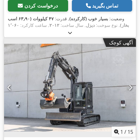
تماس بگیرید
درخواست کردن
وضعیت:
بسیار خوب (کارکرده)
, قدرت:
۴۷ کیلووات (۶۳٫۹۰ اسب
بخار)
, نوع سوخت:
دیزل
, سال ساخت:
۲۰۱۲
, ساعت کارکرد:
۱٬۰۶۰
h
,
آگهی کوچک
1
/
15