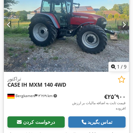
1
/
9
تراکتور
CASE
IH MXM 140 4WD
‎€۲۵٬۹۰۰
Bergkamen
۴٬۲۶۹ km
قیمت ثابت به اضافه مالیات بر ارزش
افزوده
تماس بگیرید
درخواست کردن