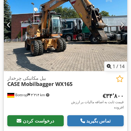
1
/
14
بیل مکانیکی چرخدار
CASE
Mobilbagger WX165
‎€۳۴٬۸۰۰
Bottrop
۴٬۳۱۴ km
قیمت ثابت به اضافه مالیات بر ارزش
افزوده
تماس بگیرید
درخواست کردن