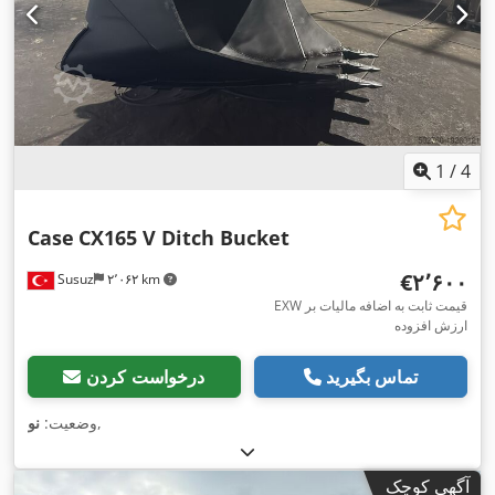
1
/
4
Case
CX165 V Ditch Bucket
‎€۲٬۶۰۰
Susuz
۲٬۰۶۲ km
EXW قیمت ثابت به اضافه مالیات بر
ارزش افزوده
تماس بگیرید
درخواست کردن
,
وضعیت:
نو
آگهی کوچک