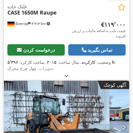
غلتک جاده
CASE
1650M Raupe
‎€۱۱۹٬۰۰۰
Bottrop
۴٬۳۱۴ km
قیمت ثابت به اضافه مالیات بر ارزش
افزوده
تماس بگیرید
درخواست کردن
,
۵٬۳۹۶ h
وضعیت:
کارکرده
, سال ساخت:
۲۰۱۵
, ساعت کارکرد:
,
تجهیزات:
چهار چرخ محرک
آگهی کوچک