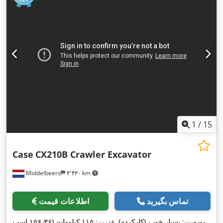
1
/
15
Case
CX210B Crawler Excavator
Middelbeers
۴٬۴۳۰ km
تماس بگیرید
اطلاعات قیمت
وضعیت:
بسیار خوب (کارکرده)
, قدرت:
۱۱۵ کیلووات (۱۵۶٫۳۶ اسب