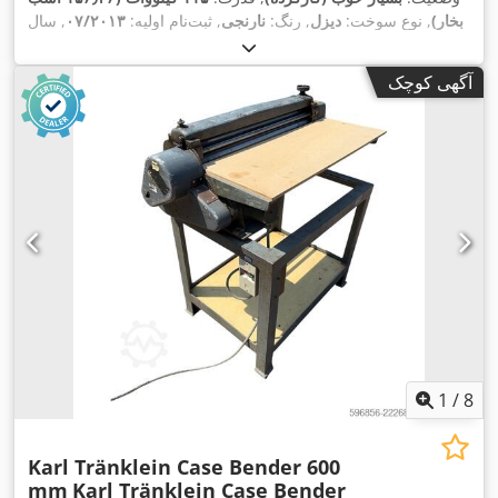
بخار)
, نوع سوخت:
دیزل
, رنگ:
نارنجی
, ثبت‌نام اولیه:
۰۷/۲۰۱۳
, سال
,
۱۵٬۱۰۹ h
ساخت:
۲۰۱۲
, ساعت کارکرد:
آگهی کوچک
1
/
8
Karl Tränklein Case Bender 600
mm
Karl Tränklein Case Bender