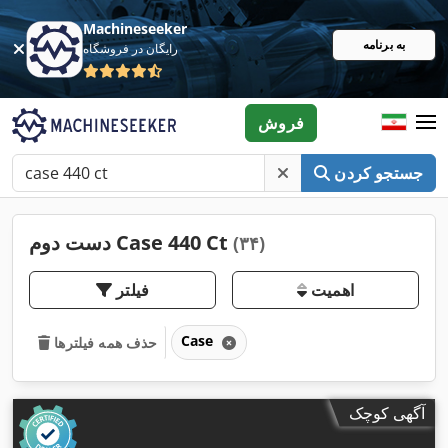
Machineseeker
به برنامه
رایگان در فروشگاه
فروش
جستجو کردن
دست دوم Case 440 Ct
(۳۴)
اهمیت
فیلتر
Case
حذف همه فیلترها
آگهی کوچک