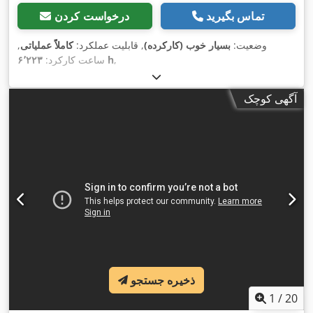
تماس بگیرید
درخواست کردن
وضعیت:
بسیار خوب (کارکرده)
, قابلیت عملکرد:
کاملاً عملیاتی
,
,
۶٬۲۲۳ h
ساعت کارکرد:
آگهی کوچک
ذخیره جستجو
1
/
20