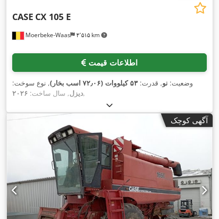
CASE
CX 105 E
Moerbeke-Waas
۴٬۵۱۵ km
اطلاعات قیمت
وضعیت:
نو
, قدرت:
۵۳ کیلووات (۷۲٫۰۶ اسب بخار)
, نوع سوخت:
,
دیزل
, سال ساخت:
۲۰۲۶
آگهی کوچک