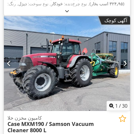
(۳۲۴٫۹۵ اسب بخار)
, نوع چرخ‌دنده:
خودکار
, نوع سوخت:
دیزل
, رنگ:
زرد
, ثبت‌نام اولیه:
۰۱/۲۰۱۳
, سال ساخت:
۲۰۱۳
, تجهیزات:
تهویه
,
مطبوع
آگهی کوچک
1
/
30
کامیون مخزن خلا
Case
MXM190 / Samson Vacuum
Cleaner 8000 L