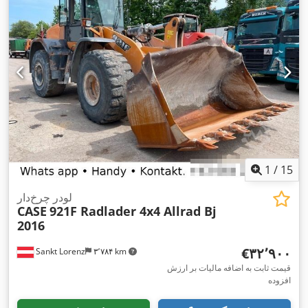
1
/
15
لودر چرخ‌دار
CASE
921F Radlader 4x4 Allrad Bj
2016
‎€۳۲٬۹۰۰
Sankt Lorenz
۳٬۷۸۴ km
قیمت ثابت به اضافه مالیات بر ارزش
افزوده