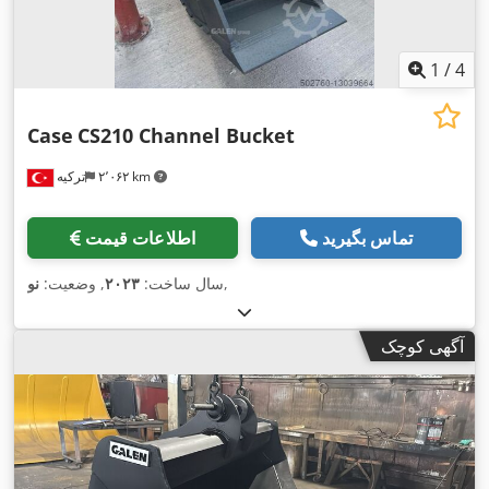
1
/
4
Case
CS210 Channel Bucket
۲٬۰۶۲ km
ترکیه
تماس بگیرید
اطلاعات قیمت
,
سال ساخت:
۲۰۲۳
, وضعیت:
نو
آگهی کوچک