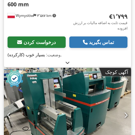
600 mm
‎€۱٬۷۹۹
Wymysłów
۳٬۵۸۷ km
قیمت ثابت به اضافه مالیات بر ارزش
افزوده
تماس بگیرید
درخواست کردن
,
وضعیت:
بسیار خوب (کارکرده)
آگهی کوچک