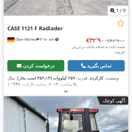
1
/
9
CASE
1121 F Radlader
‎€۳۲٬۹۰۰
Ober-Mörlen
۴٬۱۷۰ km
‎€۳۶٬۹۰۰
قیمت ثابت به اضافه مالیات بر ارزش
افزوده
تماس بگیرید
درخواست کردن
وضعیت:
کارکرده
, قدرت:
۲۵۹ کیلووات (۳۵۲٫۱۴ اسب بخار)
, سال
,
۱۰٬۲۳۷ h
ساخت:
۲۰۱۴
, ساعت کارکرد:
آگهی کوچک