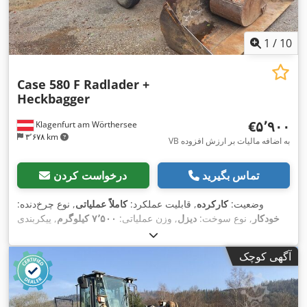
1
/
10
Case 580 F Radlader +
Heckbagger
‎€۵٬۹۰۰
Klagenfurt am Wörthersee
۳٬۶۷۸ km
VB به اضافه مالیات بر ارزش افزوده
تماس بگیرید
درخواست کردن
وضعیت:
کارکرده
, قابلیت عملکرد:
کاملاً عملیاتی
, نوع چرخ‌دنده:
خودکار
, نوع سوخت:
دیزل
, وزن عملیاتی:
۷٬۵۰۰ کیلوگرم
, پیکربندی
, ثبت‌نام اولیه:
۱۰/۱۹۷۷
, سال ساخت:
۱۹۷۷
, تجهیزات:
4x2
محور:
,
هیدرولیک
آگهی کوچک