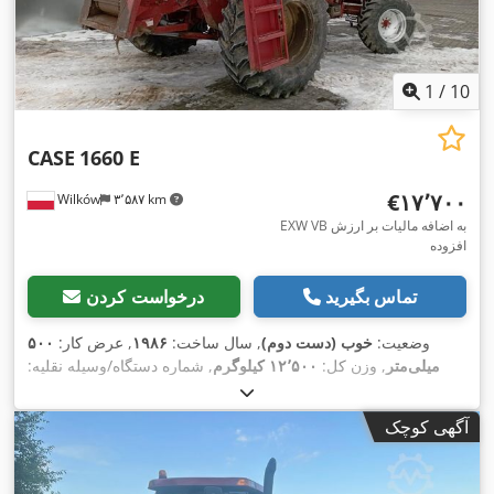
1
/
10
CASE
1660 E
‎€۱۷٬۷۰۰
Wilków
۳٬۵۸۷ km
EXW VB به اضافه مالیات بر ارزش
افزوده
تماس بگیرید
درخواست کردن
وضعیت:
خوب (دست دوم)
, سال ساخت:
۱۹۸۶
, عرض کار:
۵۰۰
میلی‌متر
, وزن کل:
۱۲٬۵۰۰ کیلوگرم
, شماره دستگاه/وسیله نقلیه:
017128
,
آگهی کوچک