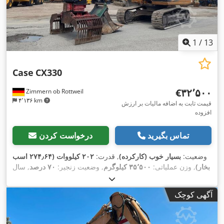
1
/
13
Case
CX330
‎€۳۲٬۵۰۰
Zimmern ob Rottweil
۴٬۱۳۶ km
قیمت ثابت به اضافه مالیات بر ارزش
افزوده
تماس بگیرید
درخواست کردن
وضعیت:
بسیار خوب (کارکرده)
, قدرت:
۲۰۲ کیلووات (۲۷۴٫۶۴ اسب
بخار)
, وزن عملیاتی:
۳۵٬۵۰۰ کیلوگرم
, وضعیت زنجیر:
۷۰ درصد
, سال
,
, تجهیزات:
تهویه مطبوع
۹٬۱۳۹ h
ساخت:
۲۰۰۶
, ساعت کارکرد:
آگهی کوچک