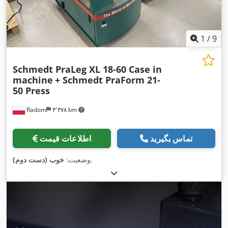
1
/
9
Schmedt PraLeg XL 18-60 Case in
machine
+ Schmedt PraForm 21-
50 Press
Radom
۳٬۳۷۸ km
تماس بگیرید
اطلاعات قیمت
,
وضعیت:
خوب (دست دوم)