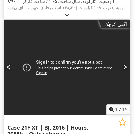
,
۸٬۹۰۰ h
وضعیت:
کارکرده
, سال ساخت:
۲۰۰۵
, ساعت کارکرد:
قدرت:
۱۰۹ کیلووات (۱۴۸٫۲۰ اسب بخار)
, تجهیزات:
اِی‌بی‌اِس‎, تهویه
,
مطبوع, چهار چرخ محرک, کابین
آگهی کوچک
1
/
15
Case
21F XT | BJ: 2016 | Hours:
2058h | Quick change...