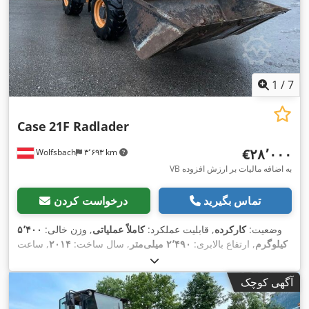
1
/
7
Case
21F Radlader
‎€۲۸٬۰۰۰
Wolfsbach
۳٬۶۹۳ km
VB به اضافه مالیات بر ارزش افزوده
تماس بگیرید
درخواست کردن
وضعیت:
کارکرده
, قابلیت عملکرد:
کاملاً عملیاتی
, وزن خالی:
۵٬۴۰۰
کیلوگرم
, ارتفاع بالابری:
۲٬۴۹۰ میلی‌متر
, سال ساخت:
۲۰۱۴
, ساعت
, طول کل:
۵٬۵۵۰ میلی‌متر
, ارتفاع سازه:
۲٬۵۰۰
۲٬۰۸۱ h
کارکرد:
, عرض ساخت:
Diesel Motor
, نوع سیستم انتقال قدرت:
میلی‌متر
آگهی کوچک
,
۱٬۹۵۰ میلی‌متر