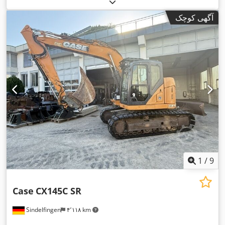
آگهی کوچک
1
/
9
Case
CX145C SR
Sindelfingen
۴٬۱۱۸ km