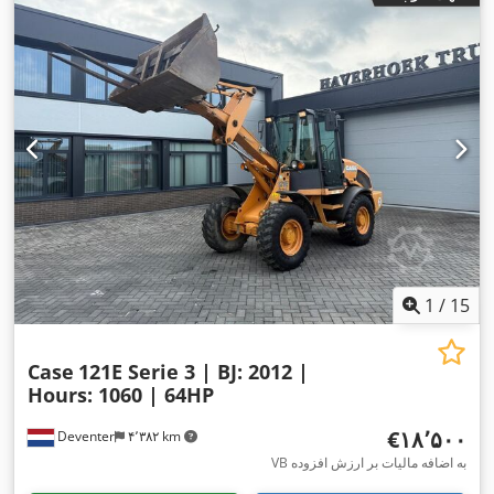
1
/
15
Case
121E Serie 3 | BJ: 2012 |
Hours: 1060 | 64HP
‎€۱۸٬۵۰۰
Deventer
۴٬۳۸۲ km
VB به اضافه مالیات بر ارزش افزوده