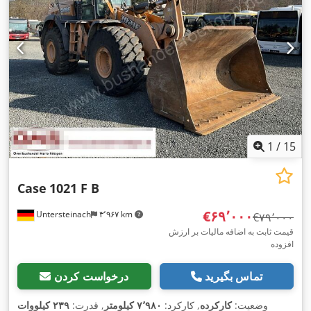
1
/
15
Case
1021 F B
‎€۶۹٬۰۰۰
Untersteinach
۳٬۹۶۷ km
‎€۷۹٬۰۰۰
قیمت ثابت به اضافه مالیات بر ارزش
افزوده
تماس بگیرید
درخواست کردن
وضعیت:
کارکرده
, کارکرد:
۷٬۹۸۰ کیلومتر
, قدرت:
۲۳۹ کیلووات