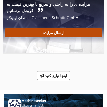
پاره پاره کننده
مزایده‌ای را به راحتی و سریع با بهترین قیمت به
پاره پاره کننده جهانی
فروش برسانیم.
استفان اوتینگر، Gläsener + Schmitt GmbH
پاره پاره کننده سنگین
پاره پاره کننده شفت 2
ارسال مزایده
پاره پاره کننده شفت دوقلو
پرس
پرس افقی
پرس ایستاده
اینجا تبلیغ کنید
پرس بالای پیستون
پرس عمودی
پرس فورج
Machineseeker
رایگان در فروشگاه