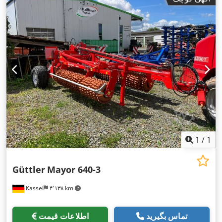
1
/
1
Güttler
Mayor 640-3
Kassel
۴٬۱۳۸ km
تماس بگیرید
اطلاعات قیمت