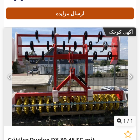
ارسال مزایده
آگهی کوچک
1
/
1
Güttler
Duplex DX 30-45 SG mit