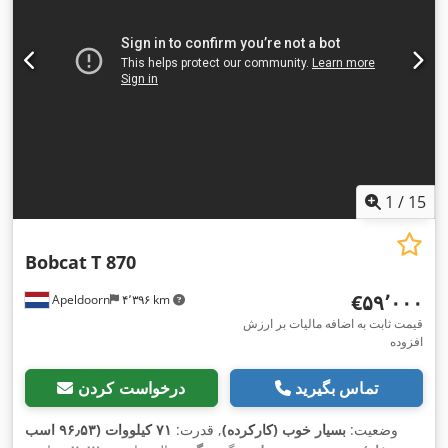
1
/
15
Bobcat
T 870
‎€۵۹٬۰۰۰
Apeldoorn
۴٬۳۹۶ km
قیمت ثابت به اضافه مالیات بر ارزش
افزوده
تماس بگیرید
درخواست کردن
وضعیت:
بسیار خوب (کارکرده)
, قدرت:
۷۱ کیلووات (۹۶٫۵۳ اسب