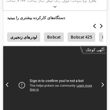
بخار)
, نوع سوخت:
دیزل
, رنگ:
دیگر
, سال ساخت:
۲۰۲۴
, ساعت
,
, تجهیزات:
تهویه مطبوع
۱٬۲۳۱ h
کارکرد:
دستگاه‌های کارکرده بیشتری را ببینید
Bob
Bobcat 425
Bobcat
لودرهای زنجیری
0
آگهی کوچک