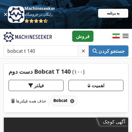
Machineseeker
به برنامه
رایگان در فروشگاه
فروش
جستجو کردن
دست دوم Bobcat T 140
(۱۰۰)
اهمیت
فیلتر
Bobcat
حذف همه فیلترها
آگهی کوچک