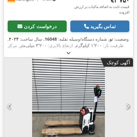
‎€۳٬۷۵۰
قیمت ثابت به اضافه مالیات بر ارزش
افزوده
تماس بگیرید
درخواست کردن
وضعیت:
نو
, شماره دستگاه/وسیله نقلیه:
16048
, سال ساخت:
۲۰۲۴
,
ظرفیت بار:
۱٬۲۰۰ کیلوگرم
, ارتفاع بالابری:
۳٬۲۰۰ میلی‌متر
, مرکز
ثقل بار:
۶۰۰ میلی‌متر
, نوع سوخت:
برقی
, نوع دکل:
سیمپلکس
,
, طول شاخک‌ها:
۲۴ V
ارتفاع سازه:
۲٬۰۸۰ میلی‌متر
, ولتاژ باتری:
آگهی کوچک
,
۱٬۱۵۰ میلی‌متر
, وزن کل:
۵۷۶ کیلوگرم