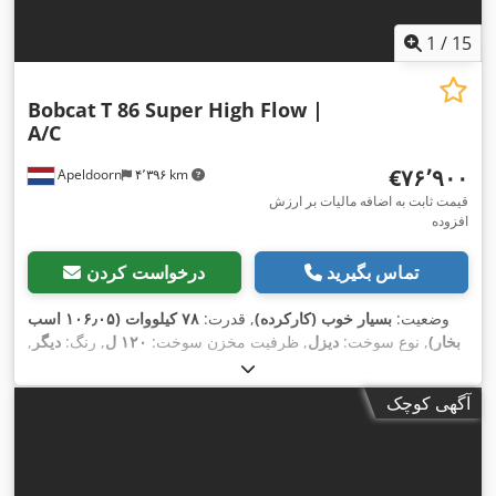
1
/
15
Bobcat
T 86 Super High Flow |
A/C
‎€۷۶٬۹۰۰
Apeldoorn
۴٬۳۹۶ km
قیمت ثابت به اضافه مالیات بر ارزش
افزوده
تماس بگیرید
درخواست کردن
وضعیت:
بسیار خوب (کارکرده)
, قدرت:
۷۸ کیلووات (۱۰۶٫۰۵ اسب
بخار)
, نوع سوخت:
دیزل
, ظرفیت مخزن سوخت:
۱۲۰ ل
, رنگ:
دیگر
,
ارتفاع بالابری:
۳٬۳۵۰ میلی‌متر
, سال ساخت:
۲۰۲۳
, ساعت کارکرد:
,
, تجهیزات:
تهویه مطبوع
۱٬۱۶۸ h
آگهی کوچک