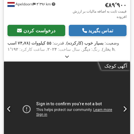
‎€۸۹٬۹۰۰
Apeldoorn
۴٬۳۹۶ km
قیمت ثابت به اضافه مالیات بر ارزش
افزوده
تماس بگیرید
درخواست کردن
وضعیت:
بسیار خوب (کارکرده)
, قدرت:
۵۵ کیلووات (۷۴٫۷۸ اسب
,
۱٬۱۹۲ h
بخار)
, رنگ:
دیگر
, سال ساخت:
۲۰۲۴
, ساعت کارکرد:
,
تجهیزات:
تهویه مطبوع
آگهی کوچک