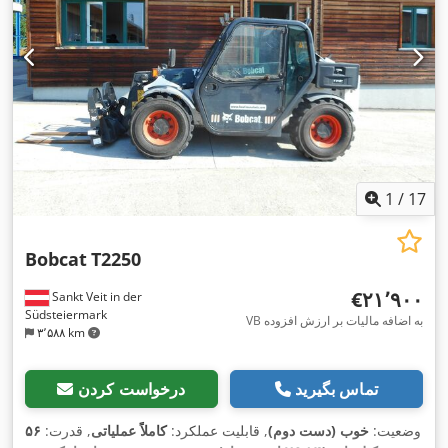
1
/
17
Bobcat
T2250
‎€۲۱٬۹۰۰
Sankt Veit in der
Südsteiermark
VB به اضافه مالیات بر ارزش افزوده
۳٬۵۸۸ km
تماس بگیرید
درخواست کردن
وضعیت:
خوب (دست دوم)
, قابلیت عملکرد:
کاملاً عملیاتی
, قدرت:
۵۶