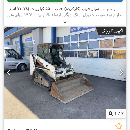
وضعیت:
بسیار خوب (کارکرده)
, قدرت:
۵۵ کیلووات (۷۴٫۷۸ اسب
بخار)
, نوع سوخت:
دیزل
, رنگ:
دیگر
, ارتفاع بالابری:
۱۳٬۷۰۰ میلی‌متر
,
,
۱٬۲۱۰ h
نوع دکل:
تریپلکس
, سال ساخت:
۲۰۲۲
, ساعت کارکرد:
آگهی کوچک
1
/
7