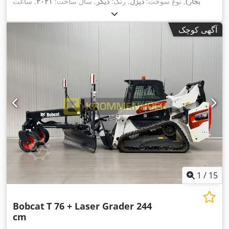
بخار)
, نوع سوخت:
دیزل
, رنگ:
دیگر
, سال ساخت:
۲۰۲۱
, ساعت
,
, تجهیزات:
تهویه مطبوع
۳٬۵۳۴ h
کارکرد:
آگهی کوچک
1
/
15
Bobcat
T 76 + Laser Grader 244
cm