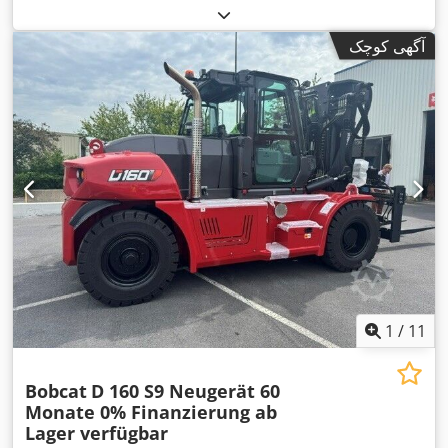
۳٬۶۲۰ میلی‌متر
, مرکز ثقل بار:
۶۰۰ میلی‌متر
, نوع سوخت:
برقی
, نوع
,
۲۴ V
دکل:
سیمپلکس
, ارتفاع سازه:
۲٬۲۸۰ میلی‌متر
, ولتاژ باتری:
آگهی کوچک
,
طول شاخک‌ها:
۱٬۱۵۰ میلی‌متر
, وزن کل:
۵۷۶ کیلوگرم
1
/
11
Bobcat
D 160 S9 Neugerät 60
Monate 0% Finanzierung ab
Lager verfügbar