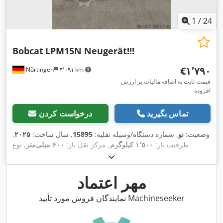
1
/
24
Bobcat
LPM15N Neugerät!!!
‎€۱٬۷۹۰
Nürtingen
۴٬۰۹۱ km
قیمت ثابت به اضافه مالیات بر ارزش
افزوده
تماس بگیرید
درخواست کردن
وضعیت:
نو
, شماره دستگاه/وسیله نقلیه:
15895
, سال ساخت:
۲۰۲۵
,
ظرفیت بار:
۱٬۵۰۰ کیلوگرم
, مرکز ثقل بار:
۶۰۰ میلی‌متر
, نوع
سوخت:
برقی
, نوع دکل:
دیگر
, ارتفاع سازه:
۷۰۰ میلی‌متر
, طول
شاخک‌ها:
۱٬۱۵۰ میلی‌متر
, اندازه لاستیک جلو:
, سایز تایر عقب:
, وزن
,
کل:
۱۵۰ کیلوگرم
مهر اعتماد
نمایندگان فروش مورد تأیید Machineseeker