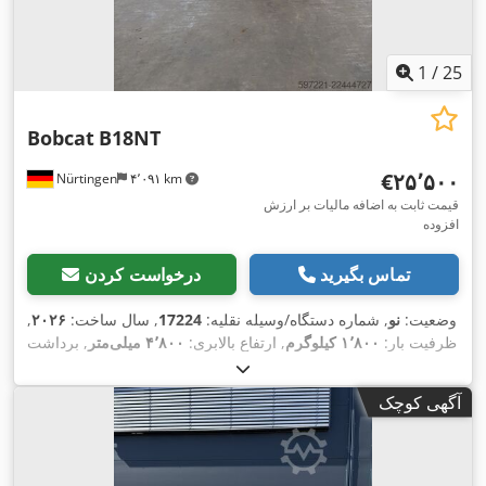
1
/
25
Bobcat
B18NT
‎€۲۵٬۵۰۰
Nürtingen
۴٬۰۹۱ km
قیمت ثابت به اضافه مالیات بر ارزش
افزوده
تماس بگیرید
درخواست کردن
وضعیت:
نو
, شماره دستگاه/وسیله نقلیه:
17224
, سال ساخت:
۲۰۲۶
,
ظرفیت بار:
۱٬۸۰۰ کیلوگرم
, ارتفاع بالابری:
۴٬۸۰۰ میلی‌متر
, برداشت
آزاد:
۱٬۴۸۴ میلی‌متر
, مرکز ثقل بار:
۵۰۰ میلی‌متر
, نوع سوخت:
برقی
, نوع دکل:
تریپلکس
, ارتفاع سازه:
۲٬۲۱۵ میلی‌متر
, ولتاژ باتری:
آگهی کوچک
, طول شاخک‌ها:
۱٬۱۵۰ میلی‌متر
, اندازه لاستیک جلو:
18x7-6
۵۱٫۲ V
,
, وزن کل:
۳٬۴۶۰ کیلوگرم
16x6-8 weiss
, سایز تایر عقب:
weiss