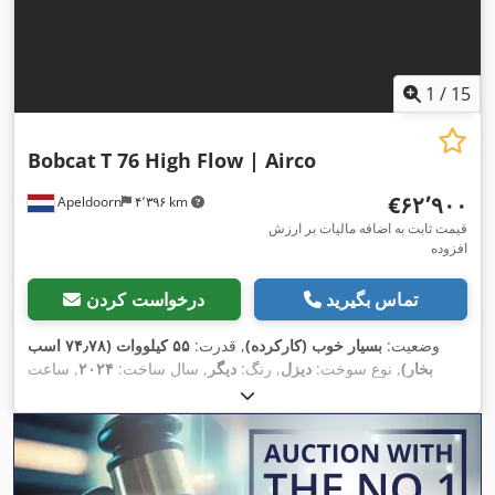
1
/
15
Bobcat
T 76 High Flow | Airco
‎€۶۲٬۹۰۰
Apeldoorn
۴٬۳۹۶ km
قیمت ثابت به اضافه مالیات بر ارزش
افزوده
تماس بگیرید
درخواست کردن
وضعیت:
بسیار خوب (کارکرده)
, قدرت:
۵۵ کیلووات (۷۴٫۷۸ اسب
بخار)
, نوع سوخت:
دیزل
, رنگ:
دیگر
, سال ساخت:
۲۰۲۴
, ساعت
,
, تجهیزات:
تهویه مطبوع
۹۱۶ h
کارکرد: