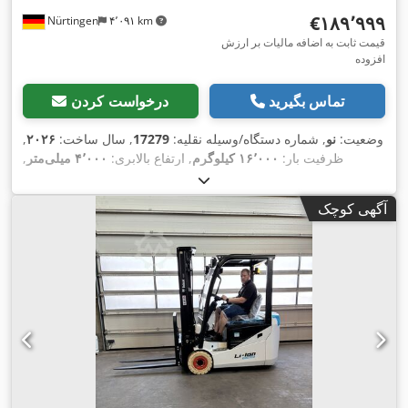
‎€۱۸۹٬۹۹۹
Nürtingen
۴٬۰۹۱ km
قیمت ثابت به اضافه مالیات بر ارزش
افزوده
تماس بگیرید
درخواست کردن
وضعیت:
نو
, شماره دستگاه/وسیله نقلیه:
17279
, سال ساخت:
۲۰۲۶
,
ظرفیت بار:
۱۶٬۰۰۰ کیلوگرم
, ارتفاع بالابری:
۴٬۰۰۰ میلی‌متر
,
برداشت آزاد:
۱٬۴۸۰ میلی‌متر
, مرکز ثقل بار:
۶۰۰ میلی‌متر
, نوع
سوخت:
دیزل
, نوع دکل:
تریپلکس
, ارتفاع سازه:
۳٬۰۳۰ میلی‌متر
,
آگهی کوچک
طول شاخک‌ها:
۲٬۴۰۰ میلی‌متر
, اندازه لاستیک جلو:
12.00-20
100%
, سایز تایر عقب:
12.00-20 100%
, وزن کل:
۱۹٬۳۰۰ کیلوگرم
,
,
تجهیزات:
کابین