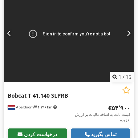
1
/
15
Bobcat
T 41.140 SLPRB
‎€۵۴٬۹۰۰
Apeldoorn
۴٬۳۹۶ km
قیمت ثابت به اضافه مالیات بر ارزش
افزوده
تماس بگیرید
درخواست کردن