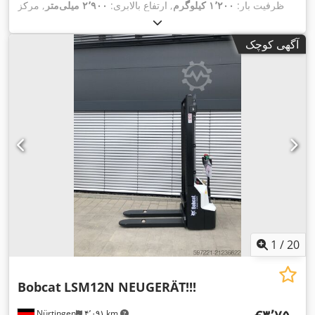
ظرفیت بار:
۱٬۲۰۰ کیلوگرم
, ارتفاع بالابری:
۲٬۹۰۰ میلی‌متر
, مرکز
ثقل بار:
۶۰۰ میلی‌متر
, نوع سوخت:
برقی
, نوع دکل:
سیمپلکس
,
, طول شاخک‌ها:
۲۴ V
ارتفاع سازه:
۱٬۹۷۰ میلی‌متر
, ولتاژ باتری:
آگهی کوچک
,
۱٬۱۵۰ میلی‌متر
, وزن کل:
۶۶۵ کیلوگرم
1
/
20
Bobcat
LSM12N NEUGERÄT!!!
Nürtingen
۴٬۰۹۱ km