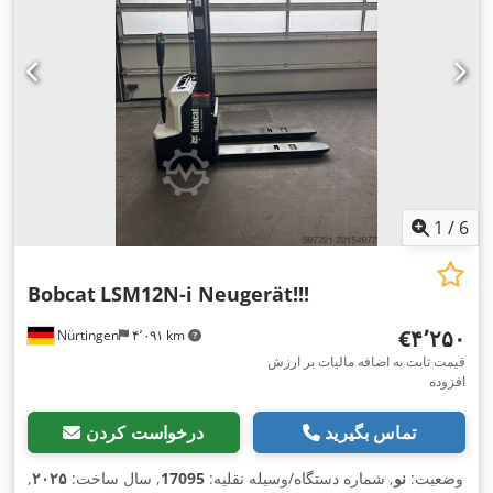
1
/
6
Bobcat
LSM12N-i Neugerät!!!
‎€۴٬۲۵۰
Nürtingen
۴٬۰۹۱ km
قیمت ثابت به اضافه مالیات بر ارزش
افزوده
تماس بگیرید
درخواست کردن
وضعیت:
نو
, شماره دستگاه/وسیله نقلیه:
17095
, سال ساخت:
۲۰۲۵
,