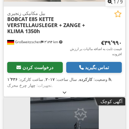
1
/
9
بیل مکانیکی زنجیری
BOBCAT
E85 KETTE
VERSTELLAUSLEGER + ZANGE +
KLIMA 1350h
‎€۳۹٬۹۹۰
Großweitzschen
۳٬۸۹۴ km
قیمت ثابت به اضافه مالیات بر ارزش
افزوده
تماس بگیرید
درخواست کردن
,
۱٬۴۳۶ h
وضعیت:
کارکرده
, سال ساخت:
۲۰۱۷
, ساعت کارکرد:
,
تجهیزات:
چهار چرخ محرک
آگهی کوچک