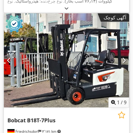
کیلووات (۷۶٫۱۴ اسب بخار)
, نوع چرخ‌دنده:
هیدرواستاتیک
, نوع
سوخت:
دیزل
, توان بلند کردن:
۲٬۲۰۰ کیلوگرم/متر
, سال ساخت:
,
, تجهیزات:
چنگال پالت, کابین
۴٬۸۷۱ h
۲۰۰۸
, ساعت کارکرد:
آگهی کوچک
1
/
9
Bobcat
B18T-7Plus
Friedrichsdorf
۴٬۱۷۱ km