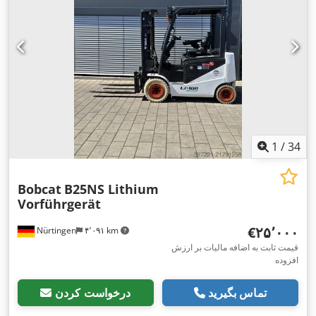
1
/
34
Bobcat
B25NS Lithium
Vorführgerät
‎€۲۵٬۰۰۰
Nürtingen
۴٬۰۹۱ km
قیمت ثابت به اضافه مالیات بر ارزش
افزوده
تماس بگیرید
درخواست کردن