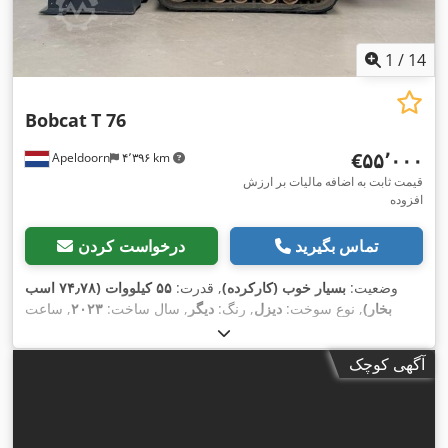
1
/
14
Bobcat
T 76
‎€۵۵٬۰۰۰
Apeldoorn
۴٬۳۹۶ km
قیمت ثابت به اضافه مالیات بر ارزش
افزوده
تماس بگیرید
درخواست کردن
وضعیت:
بسیار خوب (کارکرده)
, قدرت:
۵۵ کیلووات (۷۴٫۷۸ اسب
بخار)
, نوع سوخت:
دیزل
, رنگ:
دیگر
, سال ساخت:
۲۰۲۳
, ساعت
,
, تجهیزات:
تهویه مطبوع
۱٬۵۸۵ h
کارکرد:
آگهی کوچک