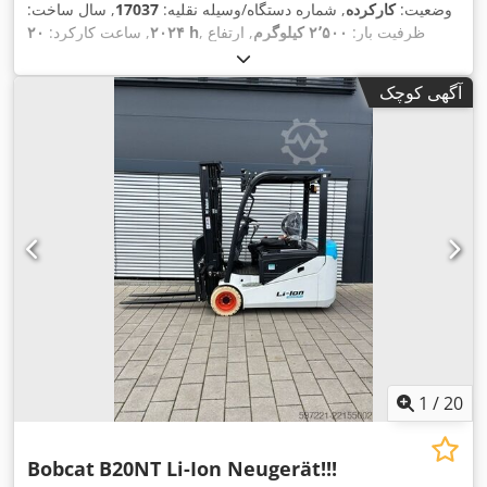
وضعیت:
کارکرده
, شماره دستگاه/وسیله نقلیه:
17037
, سال ساخت:
, ظرفیت بار:
۲٬۵۰۰ کیلوگرم
, ارتفاع
۲۰ h
۲۰۲۴
, ساعت کارکرد:
بالابری:
۴٬۷۱۰ میلی‌متر
, برداشت آزاد:
۱٬۷۰۰ میلی‌متر
, مرکز ثقل
بار:
۵۰۰ میلی‌متر
, نوع سوخت:
برقی
, نوع دکل:
تریپلکس
, ارتفاع
آگهی کوچک
, طول شاخک‌ها:
۱٬۲۰۰
۴۸ V
سازه:
۲٬۱۸۰ میلی‌متر
, ولتاژ باتری:
,
18X7-8
, سایز تایر عقب:
23X9-10
میلی‌متر
, اندازه لاستیک جلو:
,
وزن کل:
۳٬۵۵۲ کیلوگرم
1
/
20
Bobcat
B20NT Li-Ion Neugerät!!!