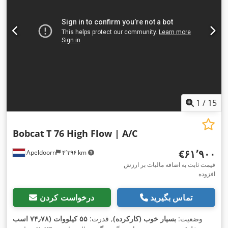
1
/
15
Bobcat
T 76 High Flow | A/C
‎€۶۱٬۹۰۰
Apeldoorn
۴٬۳۹۶ km
قیمت ثابت به اضافه مالیات بر ارزش
افزوده
تماس بگیرید
درخواست کردن
وضعیت:
بسیار خوب (کارکرده)
, قدرت:
۵۵ کیلووات (۷۴٫۷۸ اسب