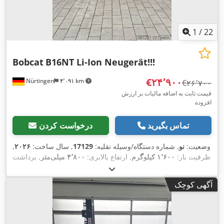
1
/
22
Bobcat
B16NT Li-Ion Neugerät!!!
‎€۲۴٬۹۰۰
Nürtingen
۴٬۰۹۱ km
‎€۲۶٬۷۰۰
قیمت ثابت به اضافه مالیات بر ارزش
افزوده
تماس بگیرید
درخواست کردن
وضعیت:
نو
, شماره دستگاه/وسیله نقلیه:
17129
, سال ساخت:
۲۰۲۶
,
ظرفیت بار:
۱٬۶۰۰ کیلوگرم
, ارتفاع بالابری:
۴٬۸۰۰ میلی‌متر
, برداشت
آزاد:
۱٬۴۸۴ میلی‌متر
, مرکز ثقل بار:
۵۰۰ میلی‌متر
, نوع سوخت:
برقی
, نوع دکل:
تریپلکس
, ارتفاع سازه:
۲٬۲۱۵ میلی‌متر
, ولتاژ باتری:
آگهی کوچک
, طول شاخک‌ها:
۱٬۲۰۰ میلی‌متر
, اندازه لاستیک جلو:
18x7-8
۵۱٫۲ V
, وزن کل:
16x6-8 non marking
, سایز تایر عقب:
non marking
,
۳٬۲۹۰ کیلوگرم