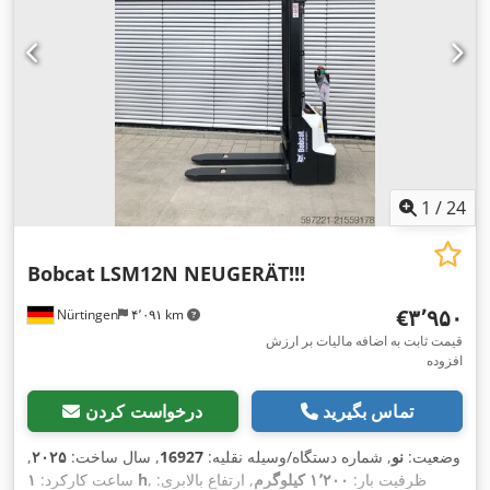
1
/
24
Bobcat
LSM12N NEUGERÄT!!!
‎€۳٬۹۵۰
Nürtingen
۴٬۰۹۱ km
قیمت ثابت به اضافه مالیات بر ارزش
افزوده
تماس بگیرید
درخواست کردن
وضعیت:
نو
, شماره دستگاه/وسیله نقلیه:
16927
, سال ساخت:
۲۰۲۵
,
, ظرفیت بار:
۱٬۲۰۰ کیلوگرم
, ارتفاع بالابری:
۱ h
ساعت کارکرد: