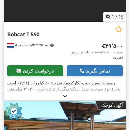
1
/
15
Bobcat
T 590
‎€۳۹٬۵۰۰
Apeldoorn
۴٬۳۹۶ km
قیمت ثابت به اضافه مالیات بر ارزش
افزوده
تماس بگیرید
درخواست کردن
وضعیت:
بسیار خوب (کارکرده)
, قدرت:
۵۰ کیلووات (۶۷٫۹۸ اسب
بخار)
, نوع سوخت:
دیزل
, رنگ:
دیگر
, ارتفاع بالابری:
۳٬۰۲۰ میلی‌متر
,
,
۲٬۲۲۷ h
سال ساخت:
۲۰۲۱
, ساعت کارکرد:
آگهی کوچک