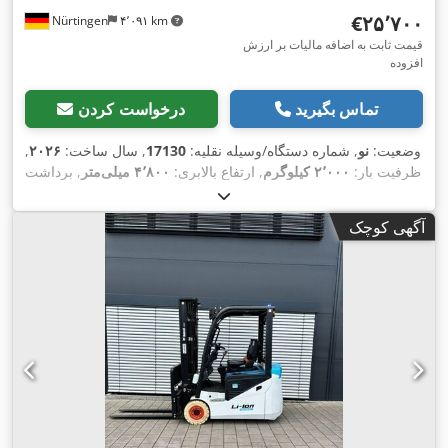
‎€۲۵٬۷۰۰
Nürtingen
۴٬۰۹۱ km
قیمت ثابت به اضافه مالیات بر ارزش
افزوده
تماس بگیرید
درخواست کردن
وضعیت:
نو
, شماره دستگاه/وسیله نقلیه:
17130
, سال ساخت:
۲۰۲۶
,
ظرفیت بار:
۲٬۰۰۰ کیلوگرم
, ارتفاع بالابری:
۴٬۸۰۰ میلی‌متر
, برداشت
آزاد:
۱٬۴۸۴ میلی‌متر
, مرکز ثقل بار:
۵۰۰ میلی‌متر
, نوع سوخت:
برقی
, نوع دکل:
تریپلکس
, ارتفاع سازه:
۲٬۲۱۵ میلی‌متر
, ولتاژ باتری:
آگهی کوچک
, طول شاخک‌ها:
۱٬۲۰۰ میلی‌متر
, اندازه لاستیک جلو:
200/50-
۵۱٫۲ V
, وزن
16x6-8 non marking
, سایز تایر عقب:
10 non-marking
,
کل:
۳٬۷۹۰ کیلوگرم