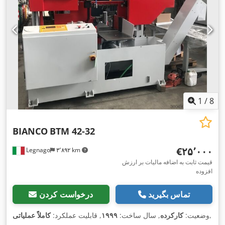
1
/
8
BIANCO
BTM 42-32
‎€۲۵٬۰۰۰
Legnago
۳٬۸۹۲ km
قیمت ثابت به اضافه مالیات بر ارزش
افزوده
تماس بگیرید
درخواست کردن
,
وضعیت:
کارکرده
, سال ساخت:
۱۹۹۹
, قابلیت عملکرد:
کاملاً عملیاتی