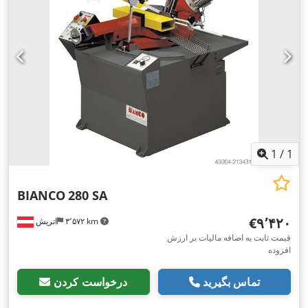
1
/
1
BIANCO
280 SA
‎€۹٬۴۲۰
۳٬۵۷۲ km
اتریش
قیمت ثابت به اضافه مالیات بر ارزش
افزوده
تماس بگیرید
درخواست کردن