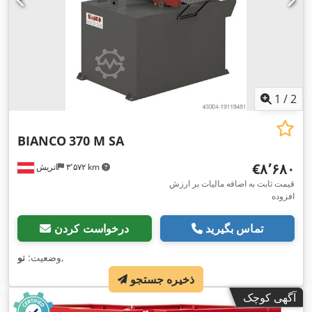
1
/
2
BIANCO
370 M SA
‎€۸٬۶۸۰
۳٬۵۷۲ km
اتریش
قیمت ثابت به اضافه مالیات بر ارزش
افزوده
تماس بگیرید
درخواست کردن
,
وضعیت:
نو
ذخیره جستجو
آگهی کوچک