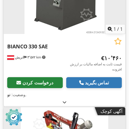
1
/
1
BIANCO
330 SAE
‎€۱۰٬۴۶۰
۳٬۵۷۲ km
اتریش
قیمت ثابت به اضافه مالیات بر ارزش
افزوده
تماس بگیرید
درخواست کردن
,
وضعیت:
نو
آگهی کوچک