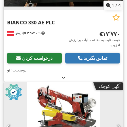
1
/
4
BIANCO
330 AE PLC
‎€۱۷٬۷۷۰
۳٬۵۷۲ km
اتریش
قیمت ثابت به اضافه مالیات بر ارزش
افزوده
تماس بگیرید
درخواست کردن
,
وضعیت:
نو
آگهی کوچک