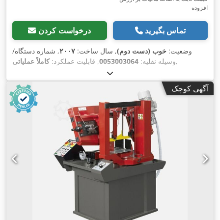
افزوده
تماس بگیرید
درخواست کردن
وضعیت:
خوب (دست دوم)
, سال ساخت:
۲۰۰۷
, شماره دستگاه/
,
وسیله نقلیه:
0053003064
, قابلیت عملکرد:
کاملاً عملیاتی
آگهی کوچک