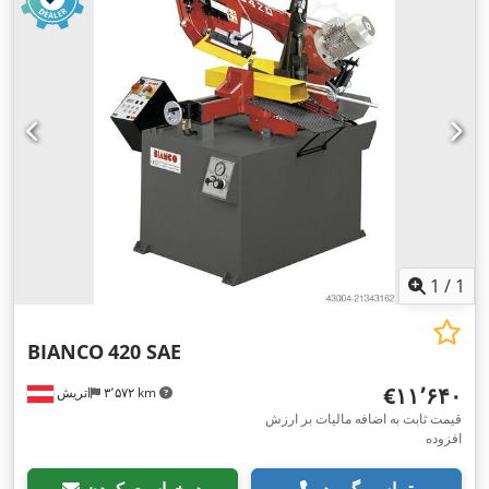
1
/
1
BIANCO
420 SAE
‎€۱۱٬۶۴۰
۳٬۵۷۲ km
اتریش
قیمت ثابت به اضافه مالیات بر ارزش
افزوده