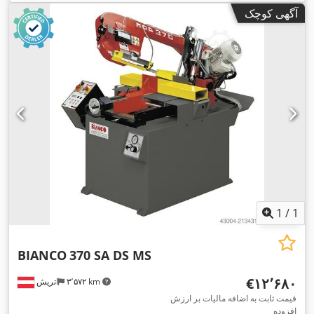
آگهی کوچک
1
/
1
BIANCO
370 SA DS MS
‎€۱۲٬۶۸۰
۳٬۵۷۲ km
اتریش
قیمت ثابت به اضافه مالیات بر ارزش
افزوده