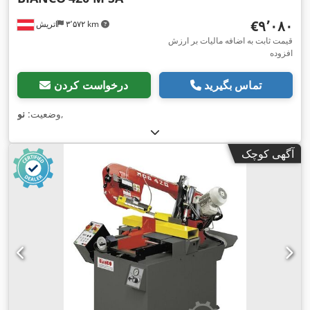
‎€۹٬۰۸۰
۳٬۵۷۲ km
اتریش
قیمت ثابت به اضافه مالیات بر ارزش
افزوده
تماس بگیرید
درخواست کردن
,
وضعیت:
نو
آگهی کوچک