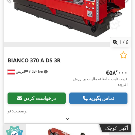
1
/
6
BIANCO
370 A DS 3R
‎€۵۸٬۰۰۰
۳٬۵۷۲ km
اتریش
قیمت ثابت به اضافه مالیات بر ارزش
افزوده
تماس بگیرید
درخواست کردن
,
وضعیت:
نو
آگهی کوچک