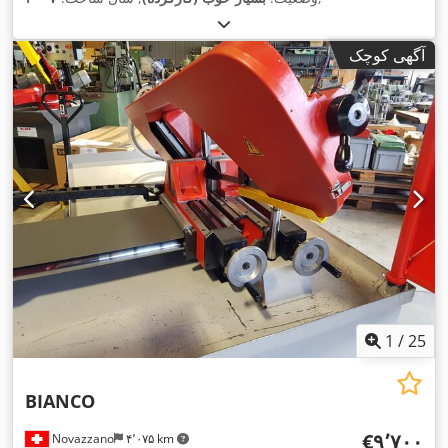
آگهی کوچک
1
/
25
BIANCO
‎€۹٬۷۰۰
Novazzano
۴٬۰۷۵ km