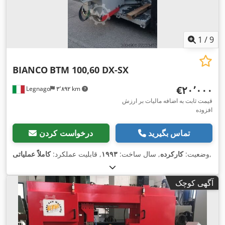
1
/
9
BIANCO
BTM 100,60 DX-SX
‎€۲۰٬۰۰۰
Legnago
۳٬۸۹۲ km
قیمت ثابت به اضافه مالیات بر ارزش
افزوده
تماس بگیرید
درخواست کردن
,
وضعیت:
کارکرده
, سال ساخت:
۱۹۹۳
, قابلیت عملکرد:
کاملاً عملیاتی
آگهی کوچک