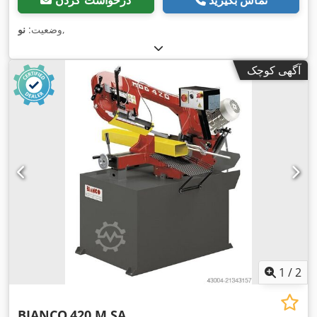
تماس بگیرید
درخواست کردن
,
وضعیت:
نو
آگهی کوچک
1
/
2
BIANCO
420 M SA