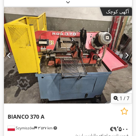
آگهی کوچک
1
/
7
BIANCO
370 A
‎€۹٬۵۰۰
Szymiszów
۳٬۵۲۷ km
قیمت ثابت به اضافه مالیات بر ارزش