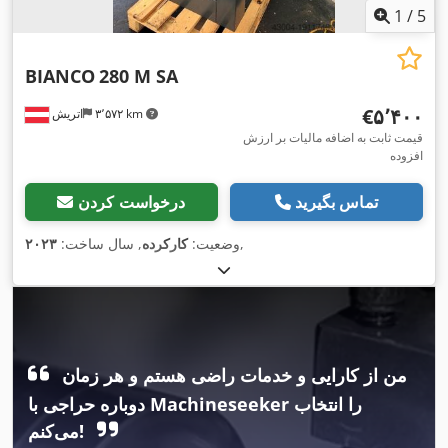
1
/
5
BIANCO
280 M SA
‎€۵٬۴۰۰
۳٬۵۷۲ km
اتریش
قیمت ثابت به اضافه مالیات بر ارزش
افزوده
تماس بگیرید
درخواست کردن
,
وضعیت:
کارکرده
, سال ساخت:
۲۰۲۳
من از کارایی و خدمات راضی هستم و هر زمان
دوباره حراجی با Machineseeker را انتخاب
می‌کنم!