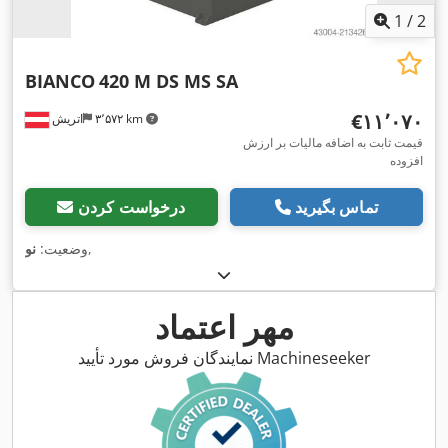
1
/
2
BIANCO
420 M DS MS SA
‎€۱۱٬۰۷۰
۳٬۵۷۲ km
اتریش
قیمت ثابت به اضافه مالیات بر ارزش
افزوده
تماس بگیرید
درخواست کردن
,
وضعیت:
نو
مهر اعتماد
نمایندگان فروش مورد تأیید Machineseeker