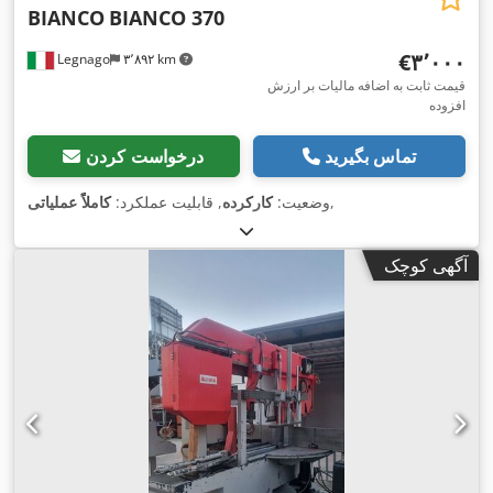
BIANCO
BIANCO 370
‎€۳٬۰۰۰
Legnago
۳٬۸۹۲ km
قیمت ثابت به اضافه مالیات بر ارزش
افزوده
تماس بگیرید
درخواست کردن
,
وضعیت:
کارکرده
, قابلیت عملکرد:
کاملاً عملیاتی
آگهی کوچک