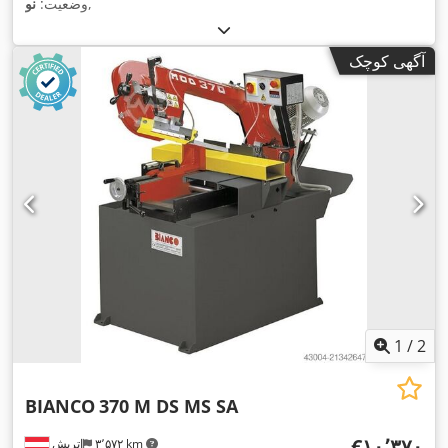
,
وضعیت:
نو
آگهی کوچک
1
/
2
BIANCO
370 M DS MS SA
‎€۱۰٬۳۷۰
۳٬۵۷۲ km
اتریش