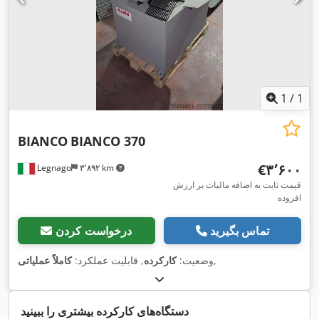
1
/
1
BIANCO
BIANCO 370
‎€۳٬۶۰۰
Legnago
۳٬۸۹۲ km
قیمت ثابت به اضافه مالیات بر ارزش
افزوده
تماس بگیرید
درخواست کردن
,
وضعیت:
کارکرده
, قابلیت عملکرد:
کاملاً عملیاتی
دستگاه‌های کارکرده بیشتری را ببینید