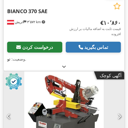
BIANCO
370 SAE
‎€۱۰٬۸۶۰
۳٬۵۷۲ km
اتریش
قیمت ثابت به اضافه مالیات بر ارزش
افزوده
تماس بگیرید
درخواست کردن
,
وضعیت:
نو
آگهی کوچک