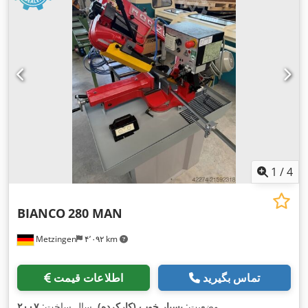
1
/
4
BIANCO
280 MAN
Metzingen
۴٬۰۹۲ km
تماس بگیرید
اطلاعات قیمت
,
وضعیت:
بسیار خوب (کارکرده)
, سال ساخت:
۲۰۰۷