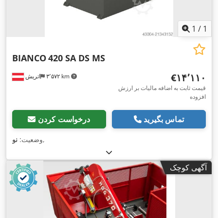
1
/
1
BIANCO
420 SA DS MS
‎€۱۴٬۱۱۰
۳٬۵۷۲ km
اتریش
قیمت ثابت به اضافه مالیات بر ارزش
افزوده
تماس بگیرید
درخواست کردن
,
وضعیت:
نو
آگهی کوچک