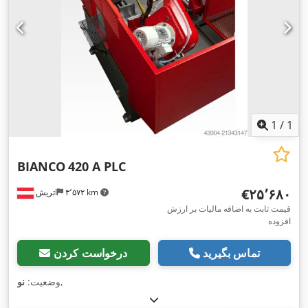
1
/
1
BIANCO
420 A PLC
‎€۲۵٬۶۸۰
۳٬۵۷۲ km
اتریش
قیمت ثابت به اضافه مالیات بر ارزش
افزوده
تماس بگیرید
درخواست کردن
,
وضعیت:
نو