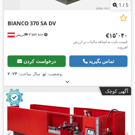
1
/
5
BIANCO
370 SA DV
‎€۱۵٬۰۴۰
۳٬۵۷۲ km
اتریش
قیمت ثابت به اضافه مالیات بر ارزش
افزوده
تماس بگیرید
درخواست کردن
,
وضعیت:
نو
, سال ساخت:
۲۰۲۴
آگهی کوچک