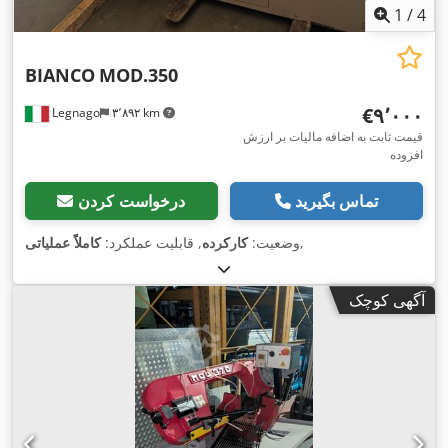
1
/
4
BIANCO
MOD.350
‎€۹٬۰۰۰
Legnago
۳٬۸۹۲ km
قیمت ثابت به اضافه مالیات بر ارزش
افزوده
تماس بگیرید
درخواست کردن
,
وضعیت:
کارکرده
, قابلیت عملکرد:
کاملاً عملیاتی
آگهی کوچک