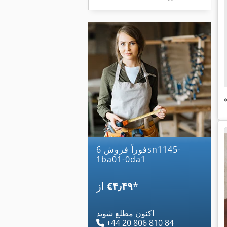
فوراً فروش 6sn1145-
1ba01-0da1
*
‎€۴٫۴۹
از
اکنون مطلع شوید
+44 20 806 810 84