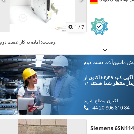
Remscheid
۴٬۲۹۱ k
1
/
7
,
وضعیت:
آماده به کار (دست دوم)
وش ماشین‌آلات دست دوم
‎€۴٫۴۹ ثبت آگهی کنید
یدار
منتظر شما هستند
اکنون مطلع شوید
+44 20 806 810 84
Siemens
6SN114