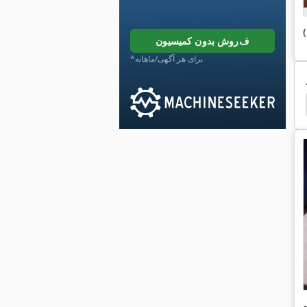
فروش بدون کمیسیون
*برای هر آگهی/ماهانه
Rittal Sk 3293
Rittal
Battenfeld
تابلوی نئون