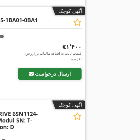
آگهی کوچک
5-1BA01-0BA1
‎€۱٬۴۰۰
قیمت ثابت به اضافه مالیات بر ارزش
افزوده
درخواست تصاویر بیشتر
ارسال درخواست
آگهی کوچک
IVE 6SN1124-
odul SN: T-
on: D