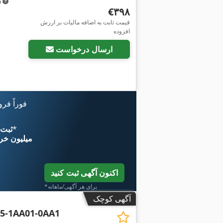
m
‎€۳۹۸
قیمت ثابت به اضافه مالیات بر ارزش
افزوده
ارسال درخواست
فوراً فر
*
اکنون از 
۱۱ میلیون خر
اکنون آگهی ثبت کنید
*برای هر آگهی/ماهانه
آگهی کوچک
5-1AA01-0AA1