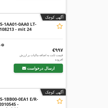
آگهی کوچک
5-1AA01-0AA0 LT-
108213 - mit 24
m
‎€۹۹۷
قیمت ثابت به اضافه مالیات بر ارزش
افزوده
ارسال درخواست
آگهی کوچک
5-1BB00-0EA1 E/R-
010545 -