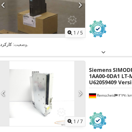
1
/
5
,
وضعیت:
کارکرده
Siemens
SIMODR
1AA00-0DA1 LT-M
U62059409 Versi
Remscheid
۴٬۲۹۱ k
1
/
7