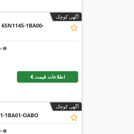
آگهی کوچک
n
6SN1145-1BA00-
km
اطلاعات قیمت
آگهی کوچک
51-1BA01-OABO
km