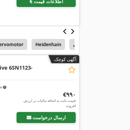
اطلاعات قیمت
ابلوهای برق و اجزای کلیدزنی
Heidenhain
ervomotor
آگهی کوچک
ive 6SN1123-
km
‎€۹۹۰
قیمت ثابت به اضافه مالیات بر ارزش
افزوده
ارسال درخواست