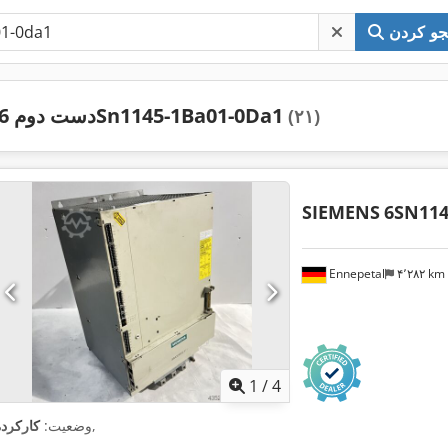
و کردن
دست دوم 6Sn1145-1Ba01-0Da1
(۲۱)
SIEMENS
6SN114
Ennepetal
۴٬۲۸۲ km
1
/
4
,
وضعیت:
کارکرده