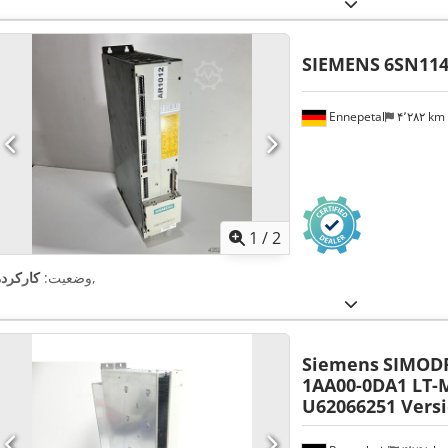
SIEMENS
6SN114
Ennepetal
۴٬۲۸۲ km
1
/
2
,
وضعیت:
کارکرده
Siemens
SIMODR
1AA00-0DA1 LT-M
U62066251 Versi