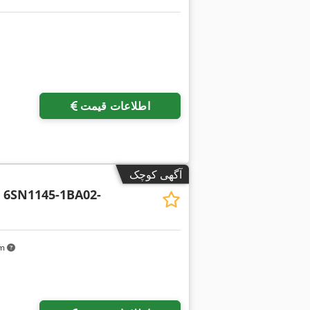
اطلاعات قیمت
آگهی کوچک
n
6SN1145-1BA02-
km