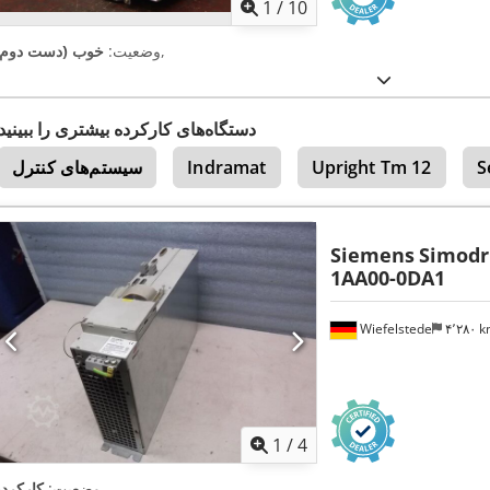
1
/
10
,
وضعیت:
خوب (دست دوم)
دستگاه‌های کارکرده بیشتری را ببینید
S
Upright Tm 12
Indramat
سیستم‌های کنترل
Siemens
Simodr
1AA00-0DA1
Wiefelstede
۴٬۲۸۰ 
1
/
4
,
وضعیت:
کارکرده