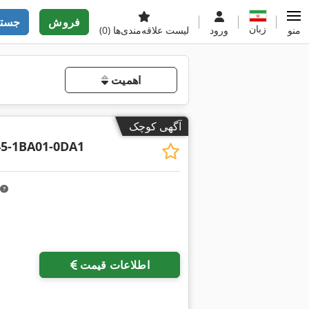
فروش
جستج
زبان
منو
ورود
لیست علاقه‌مندی‌ها
(0)
اهمیت
آگهی کوچک
5-1BA01-0DA1
اطلاعات قیمت