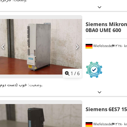
Siemens Mikro
0BA0 UME 600
Wiefelstede
۴٬۲۸۰ 
1
/
6
,
وضعیت:
خوب (دست دوم)
Siemens
6ES7 1
Wiefelstede
۴٬۲۸۰ 