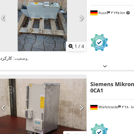
Kusel
۴٬۲۴۵ km
1
/
4
,
وضعیت:
کارکرده
Siemens Mikro
0CA1
Wiefelstede
۴٬۲۸۰ 