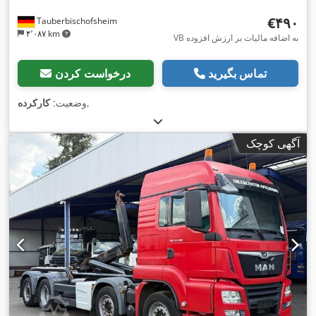
‎€۴۹۰
Tauberbischofsheim
۴٬۰۸۷ km
VB به اضافه مالیات بر ارزش افزوده
تماس بگیرید
درخواست کردن
,
وضعیت:
کارکرده
آگهی کوچک