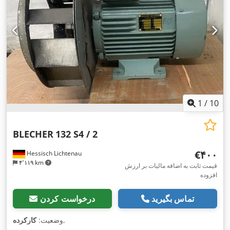
1
/
10
BLECHER
132 S4 / 2
‎€۴۰۰
Hessisch Lichtenau
۴٬۱۱۹ km
قیمت ثابت به اضافه مالیات بر ارزش
افزوده
تماس بگیرید
درخواست کردن
,
وضعیت:
کارکرده