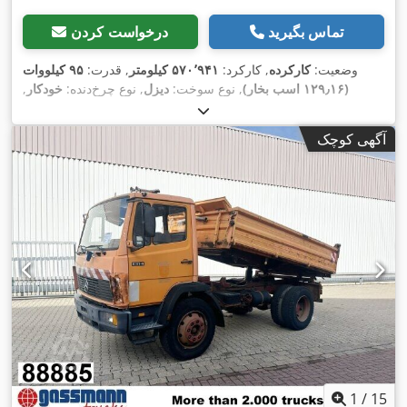
تماس بگیرید
درخواست کردن
وضعیت:
کارکرده
, کارکرد:
۵۷۰٬۹۴۱ کیلومتر
, قدرت:
۹۵ کیلووات
(۱۲۹٫۱۶ اسب بخار)
, نوع سوخت:
دیزل
, نوع چرخ‌دنده:
خودکار
,
, کلاس
۰۷/۲۰۲۷
, بازرسی بعدی (TÜV):
ثبت‌نام اولیه:
۰۲/۲۰۱۴
انتشار:
یورو ۶
, رنگ:
سفید
, تعداد صندلی‌ها:
۶
, تجهیزات:
اِی‌بی‌اِس‎,
آگهی کوچک
برنامه پایداری الکترونیکی (ESP), تصادف کرده است, تهویه مطبوع,
,
سیستم ایموبیلایزر, فیلتر دوده, قفل مرکزی
1
/
15