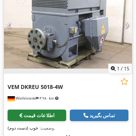
1
/
15
VEM
DKREU 5018-4W
Wiefelstede
۴٬۲۸۰ km
تماس بگیرید
اطلاعات قیمت
,
وضعیت:
خوب (دست دوم)