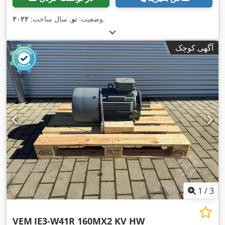
,
وضعیت:
نو
, سال ساخت:
۲۰۲۲
آگهی کوچک
1
/
3
VEM
IE3-W41R 160MX2 KV HW