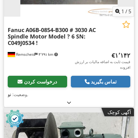
1
/
5
Fanuc
A06B-0854-B300 # 3030 AC
Spindle Motor Model ? 6 SN:
C049J0534 !
‎€۱٬۱۴۲
Remscheid
۴٬۲۹۱ km
قیمت ثابت به اضافه مالیات بر ارزش
افزوده
تماس بگیرید
درخواست کردن
,
وضعیت:
نو
آگهی کوچک