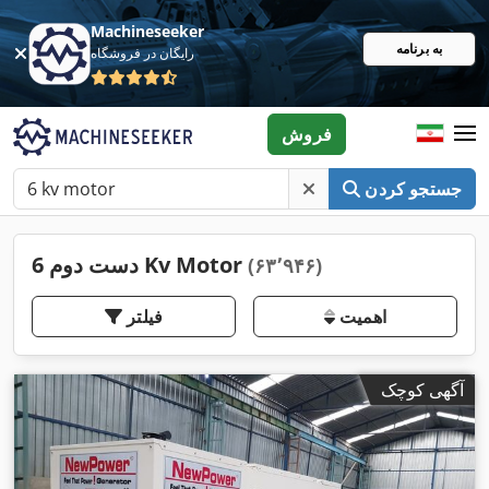
Machineseeker
به برنامه
رایگان در فروشگاه
فروش
جستجو کردن
دست دوم 6 Kv Motor
(۶۳٬۹۴۶)
اهمیت
فیلتر
آگهی کوچک