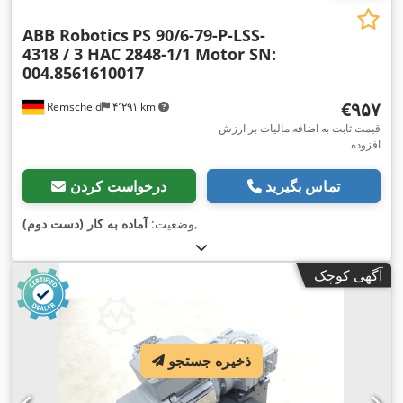
ABB Robotics
PS 90/6-79-P-LSS-
4318 / 3 HAC 2848-1/1 Motor SN:
004.8561610017
‎€۹۵۷
Remscheid
۴٬۲۹۱ km
قیمت ثابت به اضافه مالیات بر ارزش
افزوده
تماس بگیرید
درخواست کردن
,
وضعیت:
آماده به کار (دست دوم)
آگهی کوچک
ذخیره جستجو