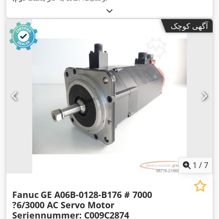
آگهی کوچک
1
/
7
Fanuc
GE A06B-0128-B176 # 7000
?6/3000 AC Servo Motor
Seriennummer: C009C2874