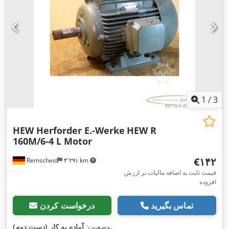
1
/
3
HEW Herforder E.-Werke
HEW R
160M/6-4 L Motor
‎€۱۴۲
Remscheid
۴٬۲۹۱ km
قیمت ثابت به اضافه مالیات بر ارزش
افزوده
تماس بگیرید
درخواست کردن
,
وضعیت:
آماده به کار (دست دوم)