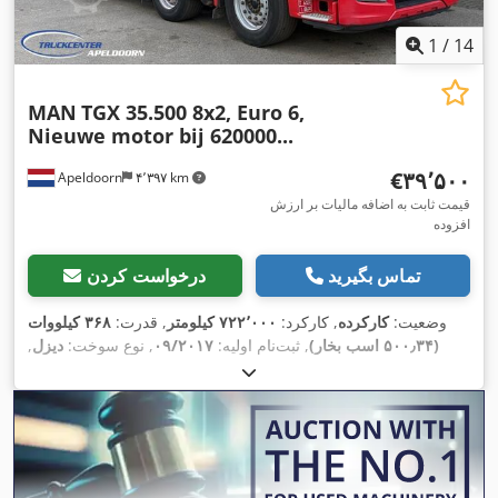
1
/
14
MAN
TGX 35.500 8x2, Euro 6,
Nieuwe motor bij 620000...
‎€۳۹٬۵۰۰
Apeldoorn
۴٬۳۹۷ km
قیمت ثابت به اضافه مالیات بر ارزش
افزوده
تماس بگیرید
درخواست کردن
وضعیت:
کارکرده
, کارکرد:
۷۲۲٬۰۰۰ کیلومتر
, قدرت:
۳۶۸ کیلووات
(۵۰۰٫۳۴ اسب بخار)
, ثبت‌نام اولیه:
۰۹/۲۰۱۷
, نوع سوخت:
دیزل
,
, فاصله بین دو محور:
۶٬۶۷۰ میلی‌متر
, سوخت:
8x2
پیکربندی محور:
دیزل
, رنگ:
دیگر
, کابین راننده:
کابین خواب
, نوع چرخ‌دنده:
خودکار
,
کلاس انتشار:
یورو ۶
, تعداد صندلی‌ها:
۲
, طول کل:
۹٬۰۰۰ میلی‌متر
,
عرض کل:
۲٬۵۵۰ میلی‌متر
, بار مجاز محور (محور 1):
۹٬۰۰۰ کیلوگرم
,
بار مجاز محور (محور ۲):
۹٬۰۰۰ کیلوگرم
, بار مجاز محور (محور ۳):
۱۱٬۵۰۰ کیلوگرم
, سال ساخت:
۲۰۱۷
, تجهیزات:
آینه برقی, اتصال