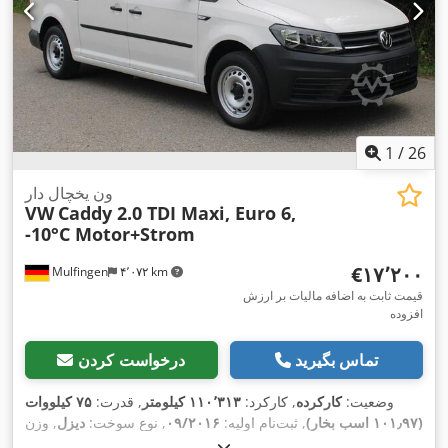
1
/
26
ون یخچال دار
VW
Caddy 2.0 TDI Maxi, Euro 6,
-10°C Motor+Strom
‎€۱۷٬۲۰۰
Mulfingen
۴٬۰۷۲ km
قیمت ثابت به اضافه مالیات بر ارزش
افزوده
تماس بگیرید
درخواست کردن
وضعیت:
کارکرده
, کارکرد:
۱۱۰٬۳۱۳ کیلومتر
, قدرت:
۷۵ کیلووات
(۱۰۱٫۹۷ اسب بخار)
, ثبت‌نام اولیه:
۰۹/۲۰۱۶
, نوع سوخت:
دیزل
, وزن
خالی:
۱٬۶۹۹ کیلوگرم
, حداکثر وزن بار:
۶۰۰ کیلوگرم
, وزن کل: