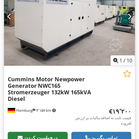
1
/
10
Cummins Motor Newpower
Generator
NWC165
Stromerzeuger 132kW 165kVA
Diesel
‎€۱۹٬۲۰۰
Hamburg
۴٬۱۵۷ km
قیمت ثابت به اضافه مالیات بر ارزش
افزوده
تماس بگیرید
درخواست کردن