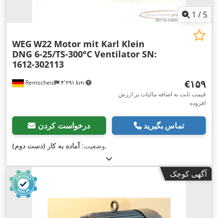
1
/
5
WEG
W22 Motor mit Karl Klein
DNG 6-25/TS-300°C Ventilator SN:
1612-302113
‎€۱۵۹
Remscheid
۴٬۲۹۱ km
قیمت ثابت به اضافه مالیات بر ارزش
افزوده
تماس بگیرید
درخواست کردن
,
وضعیت:
آماده به کار (دست دوم)
آگهی کوچک