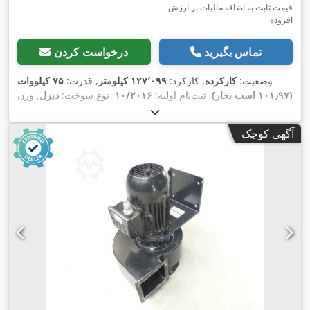
قیمت ثابت به اضافه مالیات بر ارزش
افزوده
تماس بگیرید
درخواست کردن
وضعیت:
کارکرده
, کارکرد:
۱۲۷٬۰۹۹ کیلومتر
, قدرت:
۷۵ کیلووات
(۱۰۱٫۹۷ اسب بخار)
, ثبت‌نام اولیه:
۱۰/۲۰۱۶
, نوع سوخت:
دیزل
, وزن
خالی:
۱٬۶۹۹ کیلوگرم
, حداکثر وزن بار:
۶۰۰ کیلوگرم
, وزن کل:
۲٬۲۹۹ کیلوگرم
, فاصله بین دو محور:
۳٬۰۰۰ میلی‌متر
, رنگ:
سفید
,
آگهی کوچک
نوع چرخ‌دنده:
مکانیکی
, تعداد صندلی‌ها:
۲
, طول فضای بارگیری:
۲٬۰۶۰ میلی‌متر
, عرض فضای بارگیری:
۱٬۳۲۰ میلی‌متر
, ارتفاع فضای
بارگیری:
۱٬۰۹۰ میلی‌متر
, تجهیزات:
اِی‌بی‌اِس‎, برنامه پایداری
الکترونیکی (ESP), سیستم ایموبیلایزر, قفل مرکزی, کروز کنترل,
,
کیسه هوا