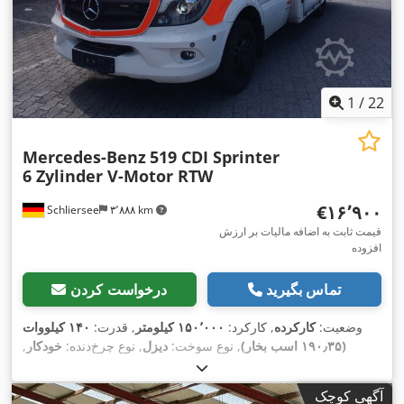
1
/
22
Mercedes-Benz
519 CDI Sprinter
6 Zylinder V-Motor RTW
‎€۱۶٬۹۰۰
Schliersee
۳٬۸۸۸ km
قیمت ثابت به اضافه مالیات بر ارزش
افزوده
تماس بگیرید
درخواست کردن
وضعیت:
کارکرده
, کارکرد:
۱۵۰٬۰۰۰ کیلومتر
, قدرت:
۱۴۰ کیلووات
(۱۹۰٫۳۵ اسب بخار)
, نوع سوخت:
دیزل
, نوع چرخ‌دنده:
خودکار
,
فاصله بین دو محور:
۳٬۶۶۵ میلی‌متر
, وزن کل:
۵٬۰۰۰ کیلوگرم
, وزن
خالی:
۳٬۹۷۰ کیلوگرم
, ثبت‌نام اولیه:
۰۱/۲۰۱۹
, کلاس انتشار:
یورو ۶
,
آگهی کوچک
تعداد صندلی‌ها:
۵
, تعداد مالکان قبلی:
۱
, تجهیزات:
بخاری پارکینگ,