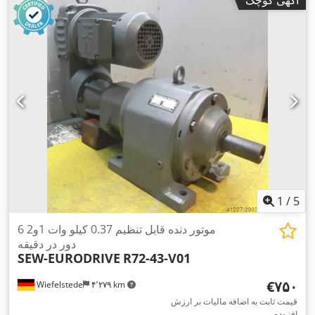
آگهی کوچک
1
/
5
موتور دنده قابل تنظیم 0.37 کیلو وات 1و2 6
دور در دقیقه
SEW-EURODRIVE
R72-43-V01
‎€۷۵۰
Wiefelstede
۴٬۲۷۹ km
قیمت ثابت به اضافه مالیات بر ارزش
افزوده