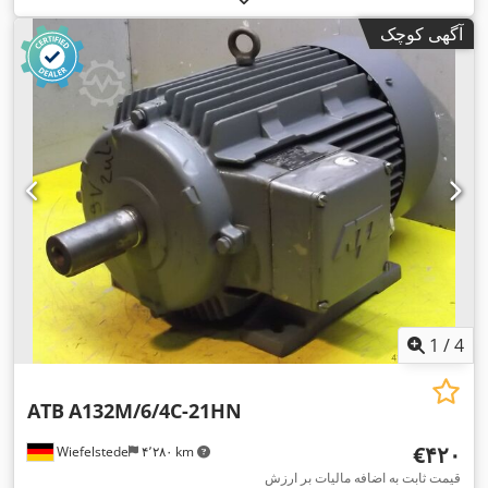
آگهی کوچک
1
/
4
ATB
A132M/6/4C-21HN
‎€۴۲۰
Wiefelstede
۴٬۲۸۰ km
قیمت ثابت به اضافه مالیات بر ارزش