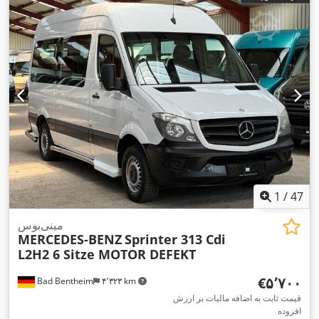
,
تهویه مطبوع, قفل مرکزی, کروز کنترل
1
/
47
مینی‌بوس
MERCEDES-BENZ
Sprinter 313 Cdi
L2H2 6 Sitze MOTOR DEFEKT
‎€۵٬۷۰۰
Bad Bentheim
۴٬۳۲۳ km
قیمت ثابت به اضافه مالیات بر ارزش
افزوده