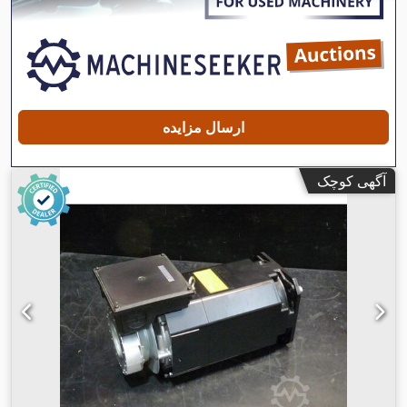
یدک‌کش, اِی‌بی‌اِس‎, تنظیم برقی پنجره, فرمان هیدرولیک, چراغ مه
,
شکن
ارسال مزایده
آگهی کوچک