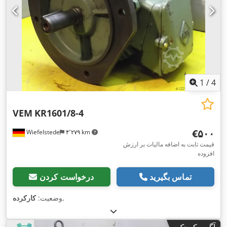
1
/
4
VEM
KR1601/8-4
‎€۵۰۰
Wiefelstede
۴٬۲۷۹ km
قیمت ثابت به اضافه مالیات بر ارزش
افزوده
تماس بگیرید
درخواست کردن
,
وضعیت:
کارکرده