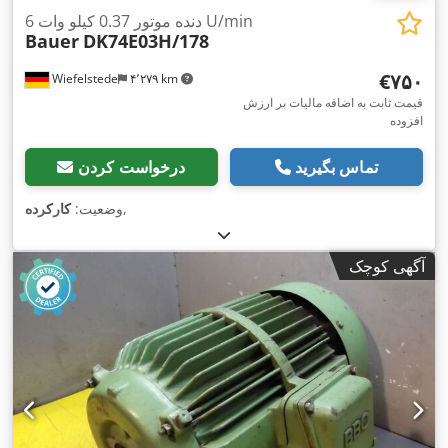
دنده موتور 0.37 کیلو وات 6 U/min
Bauer
DK74E03H/178
‎€۷۵۰
Wiefelstede
۴٬۲۷۹ km
قیمت ثابت به اضافه مالیات بر ارزش
افزوده
تماس بگیرید
درخواست کردن
,
وضعیت:
کارکرده
آگهی کوچک