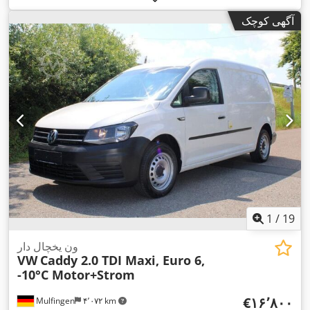
۲٬۲۹۹ کیلوگرم
, فاصله بین دو محور:
۳٬۰۰۰ میلی‌متر
, رنگ:
سفید
,
آگهی کوچک
نوع چرخ‌دنده:
مکانیکی
, تعداد صندلی‌ها:
۲
, طول فضای بارگیری:
۲٬۰۶۰ میلی‌متر
, عرض فضای بارگیری:
۱٬۳۲۰ میلی‌متر
, ارتفاع فضای
بارگیری:
۱٬۰۹۰ میلی‌متر
, تجهیزات:
اِی‌بی‌اِس‎, برنامه پایداری
الکترونیکی (ESP), سیستم ایموبیلایزر, قفل مرکزی, کروز کنترل,
,
کیسه هوا
1
/
19
ون یخچال دار
VW
Caddy 2.0 TDI Maxi, Euro 6,
-10°C Motor+Strom
‎€۱۶٬۸۰۰
Mulfingen
۴٬۰۷۲ km