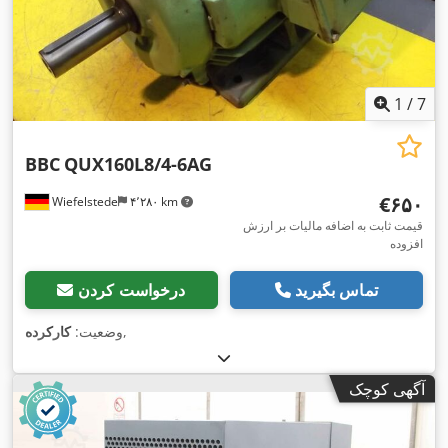
1
/
7
BBC
QUX160L8/4-6AG
‎€۶۵۰
Wiefelstede
۴٬۲۸۰ km
قیمت ثابت به اضافه مالیات بر ارزش
افزوده
تماس بگیرید
درخواست کردن
,
وضعیت:
کارکرده
آگهی کوچک