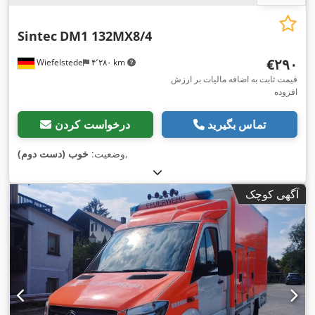
Sintec
DM1 132MX8/4
‎€۲۹۰
Wiefelstede
۴٬۲۸۰ km
قیمت ثابت به اضافه مالیات بر ارزش
افزوده
تماس بگیرید
درخواست کردن
,
وضعیت:
خوب (دست دوم)
آگهی کوچک