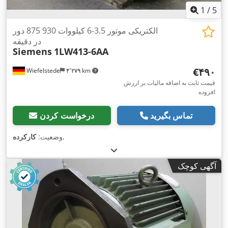
1
/
5
الکتریکی موتور 3.5-6 کیلووات 930 875 دور
در دقیقه
Siemens
1LW413-6AA
‎€۴۹۰
Wiefelstede
۴٬۲۷۹ km
قیمت ثابت به اضافه مالیات بر ارزش
افزوده
تماس بگیرید
درخواست کردن
,
وضعیت:
کارکرده
آگهی کوچک