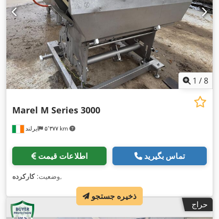
1
/
8
Marel M Series 3000
۵٬۳۷۷ km
ایرلند
تماس بگیرید
اطلاعات قیمت
,
وضعیت:
کارکرده
ذخیره جستجو
حراج