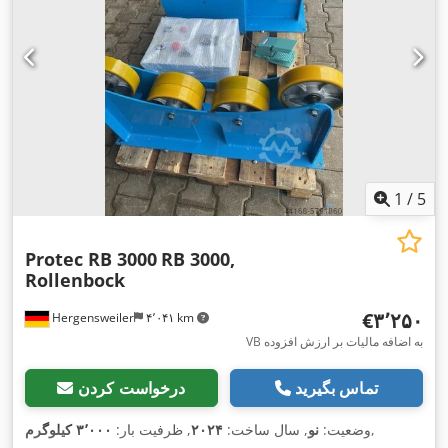
1
/
5
Protec RB 3000
RB 3000,
Rollenbock
‎€۳٬۲۵۰
Hergensweiler
۴٬۰۴۱ km
VB به اضافه مالیات بر ارزش افزوده
تماس بگیرید
درخواست کردن
,
وضعیت:
نو
, سال ساخت:
۲۰۲۴
, ظرفیت بار:
۳٬۰۰۰ کیلوگرم