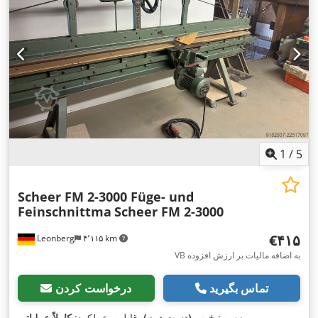
1
/
5
Scheer FM 2-3000 Füge- und
Feinschnittma
Scheer FM 2-3000
‎€۴۱۵
Leonberg
۴٬۱۱۵ km
VB به اضافه مالیات بر ارزش افزوده
تماس بگیرید
درخواست کردن
,
وضعیت:
خوب (دست دوم)
, قابلیت عملکرد:
کاملاً عملیاتی