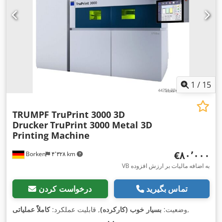
1
/
15
TRUMPF TruPrint 3000 3D
Drucker
TruPrint 3000 Metal 3D
Printing Machine
‎€۸۰٬۰۰۰
Borken
۴٬۳۲۸ km
VB به اضافه مالیات بر ارزش افزوده
تماس بگیرید
درخواست کردن
,
وضعیت:
بسیار خوب (کارکرده)
, قابلیت عملکرد:
کاملاً عملیاتی