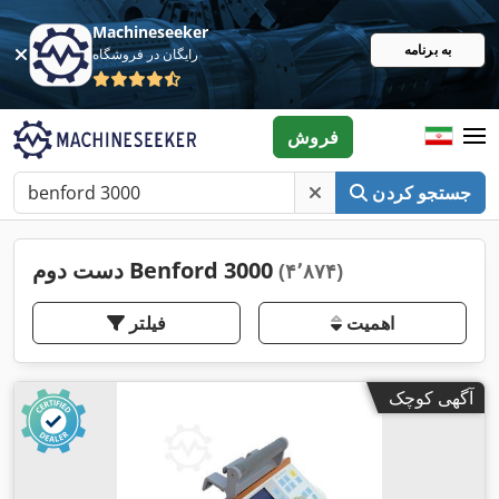
Machineseeker
به برنامه
رایگان در فروشگاه
فروش
جستجو کردن
دست دوم Benford 3000
(۴٬۸۷۴)
اهمیت
فیلتر
آگهی کوچک