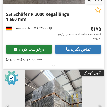
SSI Schäfer R 3000
Regallänge:
1.660 mm
‎€۱۷۵
Neukamperfehn
۴٬۳۱۹ km
قیمت ثابت به اضافه مالیات بر ارزش
افزوده
تماس بگیرید
درخواست کردن
,
وضعیت:
خوب (دست دوم)
آگهی کوچک