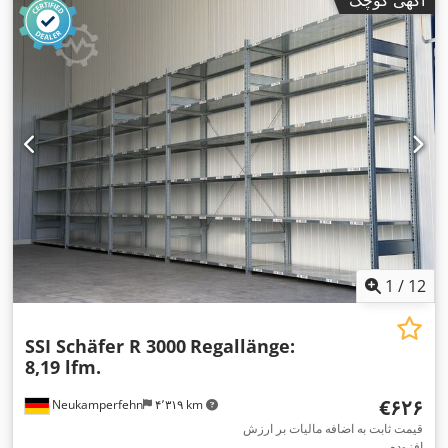
آگهی کوچک
1
/
12
SSI Schäfer R 3000
Regallänge:
8,19 lfm.
‎€۶۲۶
Neukamperfehn
۴٬۳۱۹ km
قیمت ثابت به اضافه مالیات بر ارزش
افزوده