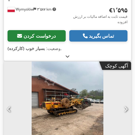
‎€۱٬۵۹۵
Wymysłów
۳٬۵۸۷ km
قیمت ثابت به اضافه مالیات بر ارزش
افزوده
تماس بگیرید
درخواست کردن
,
وضعیت:
بسیار خوب (کارکرده)
آگهی کوچک