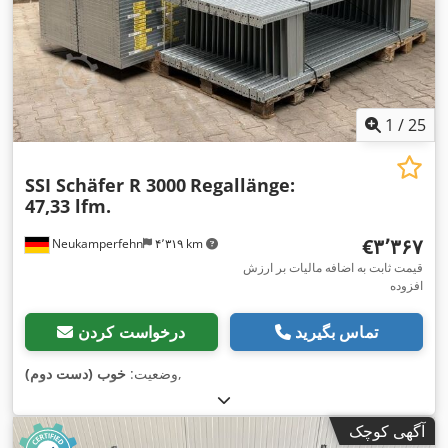
1
/
25
SSI Schäfer R 3000
Regallänge:
47,33 lfm.
‎€۳٬۳۶۷
Neukamperfehn
۴٬۳۱۹ km
قیمت ثابت به اضافه مالیات بر ارزش
افزوده
تماس بگیرید
درخواست کردن
,
وضعیت:
خوب (دست دوم)
آگهی کوچک