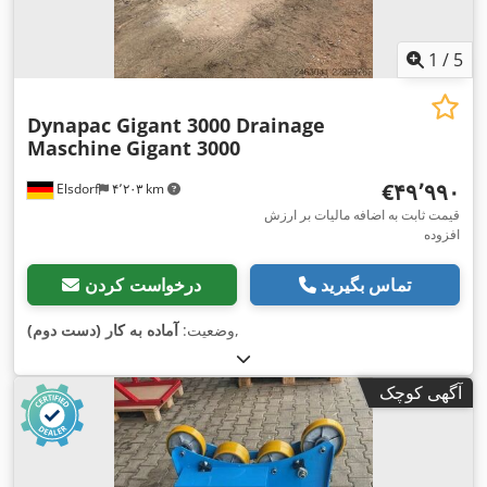
1
/
5
Dynapac Gigant 3000 Drainage
Maschine
Gigant 3000
‎€۴۹٬۹۹۰
Elsdorf
۴٬۲۰۳ km
قیمت ثابت به اضافه مالیات بر ارزش
افزوده
تماس بگیرید
درخواست کردن
,
وضعیت:
آماده به کار (دست دوم)
آگهی کوچک