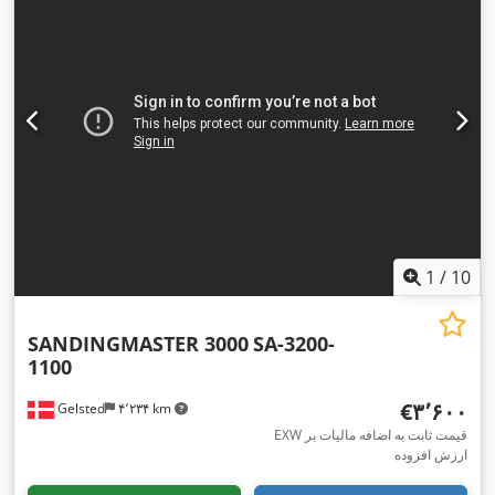
1
/
10
SANDINGMASTER 3000
SA-3200-
1100
‎€۳٬۶۰۰
Gelsted
۴٬۲۳۴ km
EXW قیمت ثابت به اضافه مالیات بر
ارزش افزوده