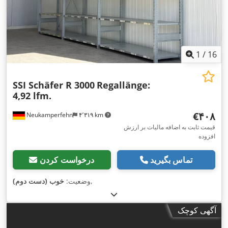
1
/
16
SSI Schäfer R 3000
Regallänge:
4,92 lfm.
‎€۴۰۸
Neukamperfehn
۴٬۳۱۹ km
قیمت ثابت به اضافه مالیات بر ارزش
افزوده
تماس بگیرید
درخواست کردن
,
وضعیت:
خوب (دست دوم)
آگهی کوچک