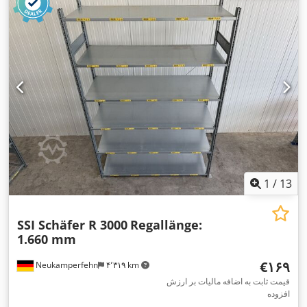
1
/
13
SSI Schäfer R 3000
Regallänge:
1.660 mm
‎€۱۶۹
Neukamperfehn
۴٬۳۱۹ km
قیمت ثابت به اضافه مالیات بر ارزش
افزوده