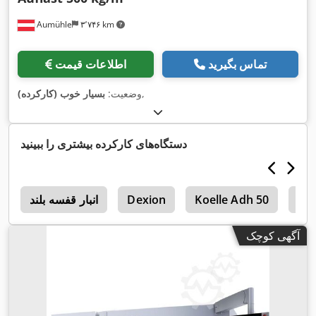
Aumühle
۳٬۷۴۶ km
تماس بگیرید
اطلاعات قیمت
,
وضعیت:
بسیار خوب (کارکرده)
دستگاه‌های کارکرده بیشتری را ببینید
Ma
Koelle Adh 50
Dexion
انبار قفسه بلند
ا
آگهی کوچک