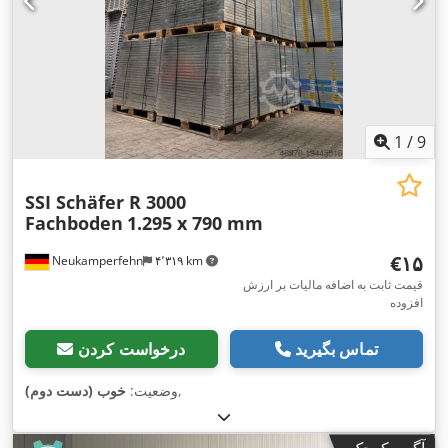
1
/
9
SSI Schäfer R 3000
Fachboden
1.295 x 790 mm
‎€۱۵
Neukamperfehn
۴٬۳۱۹ km
قیمت ثابت به اضافه مالیات بر ارزش
افزوده
تماس بگیرید
درخواست کردن
,
وضعیت:
خوب (دست دوم)