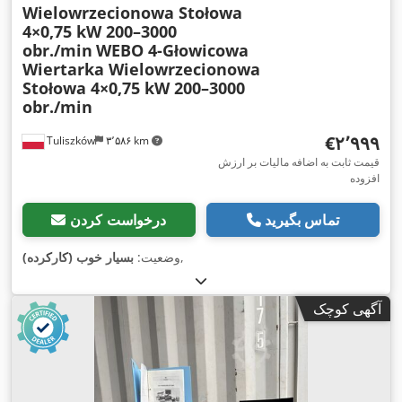
Wielowrzecionowa Stołowa
4×0,75 kW 200–3000
obr./min
WEBO 4-Głowicowa
Wiertarka Wielowrzecionowa
Stołowa 4×0,75 kW 200–3000
obr./min
‎€۲٬۹۹۹
Tuliszków
۳٬۵۸۶ km
قیمت ثابت به اضافه مالیات بر ارزش
افزوده
تماس بگیرید
درخواست کردن
,
وضعیت:
بسیار خوب (کارکرده)
آگهی کوچک