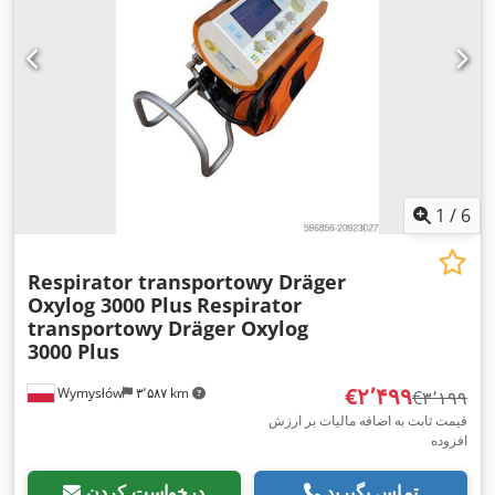
1
/
6
Respirator transportowy Dräger
Oxylog 3000 Plus
Respirator
transportowy Dräger Oxylog
3000 Plus
‎€۲٬۴۹۹
Wymysłów
۳٬۵۸۷ km
‎€۳٬۱۹۹
قیمت ثابت به اضافه مالیات بر ارزش
افزوده
تماس بگیرید
درخواست کردن