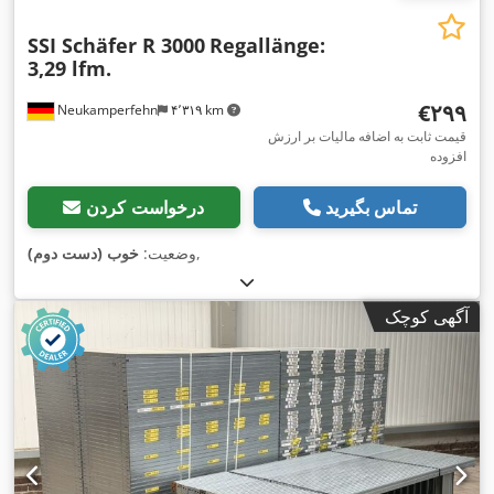
SSI Schäfer R 3000
Regallänge:
3,29 lfm.
‎€۲۹۹
Neukamperfehn
۴٬۳۱۹ km
قیمت ثابت به اضافه مالیات بر ارزش
افزوده
تماس بگیرید
درخواست کردن
,
وضعیت:
خوب (دست دوم)
آگهی کوچک