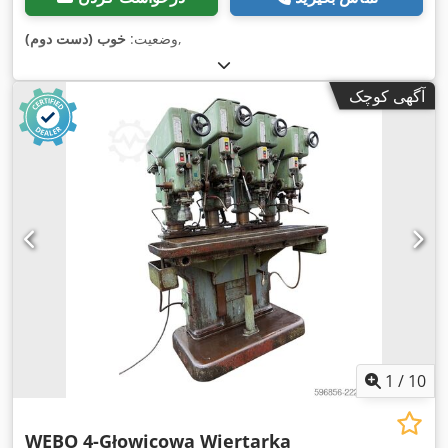
,
وضعیت:
خوب (دست دوم)
آگهی کوچک
1
/
10
WEBO 4-Głowicowa Wiertarka