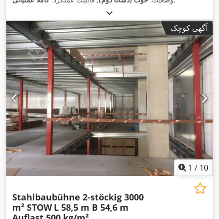
آگهی کوچک
1
/
10
Stahlbaubühne 2-stöckig 3000
m² STOW
L 58,5 m B 54,6 m
Auflast 500 kg/m²