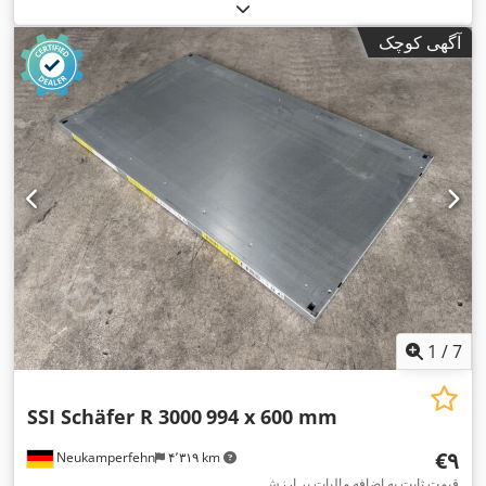
آگهی کوچک
1
/
7
SSI Schäfer R 3000
994 x 600 mm
‎€۹
Neukamperfehn
۴٬۳۱۹ km
قیمت ثابت به اضافه مالیات بر ارزش