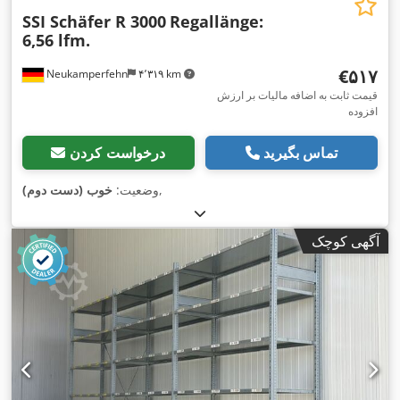
SSI Schäfer R 3000
Regallänge:
6,56 lfm.
‎€۵۱۷
Neukamperfehn
۴٬۳۱۹ km
قیمت ثابت به اضافه مالیات بر ارزش
افزوده
تماس بگیرید
درخواست کردن
,
وضعیت:
خوب (دست دوم)
آگهی کوچک