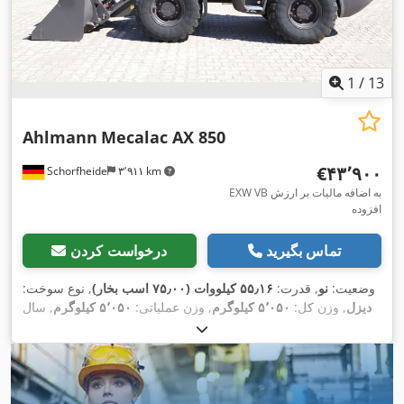
1
/
13
Ahlmann
Mecalac AX 850
‎€۴۳٬۹۰۰
Schorfheide
۳٬۹۱۱ km
EXW VB به اضافه مالیات بر ارزش
افزوده
تماس بگیرید
درخواست کردن
وضعیت:
نو
, قدرت:
۵۵٫۱۶ کیلووات (۷۵٫۰۰ اسب بخار)
, نوع سوخت:
دیزل
, وزن کل:
۵٬۰۵۰ کیلوگرم
, وزن عملیاتی:
۵٬۰۵۰ کیلوگرم
, سال
, شماره دستگاه/وسیله نقلیه:
۱ h
ساخت:
۲۰۲۳
, ساعت کارکرد:
685239865
, تجهیزات:
بازرسی ایمنی UVV, بیل 4 در 1, بیل
,
استاندارد, چنگال پالت, چهار چرخ محرک, کابین