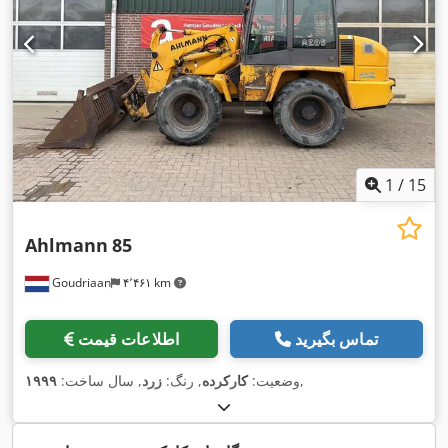
1
/
15
Ahlmann
85
Goudriaan
۴٬۴۶۱ km
تماس بگیرید
اطلاعات قیمت
,
وضعیت:
کارکرده
, رنگ:
زرد
, سال ساخت:
۱۹۹۹