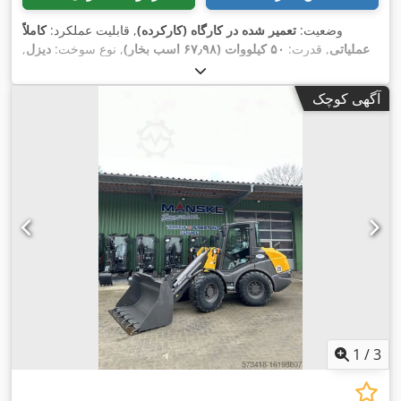
وضعیت:
تعمیر شده در کارگاه (کارکرده)
, قابلیت عملکرد:
کاملاً
عملیاتی
, قدرت:
۵۰ کیلووات (۶۷٫۹۸ اسب بخار)
, نوع سوخت:
دیزل
,
, حجم بیلچه:
405/70 R 18
وزن عملیاتی:
۵٬۰۵۰ کیلوگرم
, سایز تایر:
, تجهیزات:
۸۰۰ h
۱ متر مکعب
, سال ساخت:
۲۰۲۳
, ساعت کارکرد:
آگهی کوچک
بازرسی ایمنی UVV, برداشت‌کن عقب, بیل استاندارد, هیدرولیک,
,
چراغ‌های جلو اضافی, چنگال پالت, کابین
1
/
3