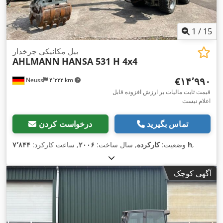
1
/
15
بیل مکانیکی چرخدار
AHLMANN
HANSA 531 H 4x4
‎€۱۴٬۹۹۰
Neuss
۴٬۳۲۲ km
قیمت ثابت مالیات بر ارزش افزوده قابل
اعلام نیست
تماس بگیرید
درخواست کردن
,
۷٬۸۴۴ h
وضعیت:
کارکرده
, سال ساخت:
۲۰۰۶
, ساعت کارکرد:
آگهی کوچک