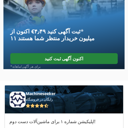
Ahlmann Az 10
Ahlmann Az 150
*
اکنون از ‎€۴٫۴۹ ثبت آگهی کنید
Almi Al 33
۱۱ میلیون خریدار
منتظر شما هستند
Alzmetall Ab 4
Alzmetall Ac 32
اکنون آگهی ثبت کنید
Ammann Av 12
*برای هر آگهی/ماهانه
Ammann Av 20
Ammann Av 23
Machineseeker
رایگان در فروشگاه
Ammann Av 95
Euclid R 35
اپلیکیشن شماره ۱ برای ماشین‌آلات دست دوم!
Graziano Sag 14