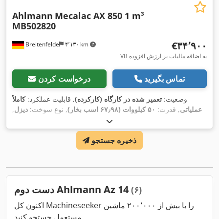
Ahlmann
Mecalac AX 850 1 m³
MB502820
‎€۳۴٬۹۰۰
Breitenfelde
۴٬۱۳۰ km
VB به اضافه مالیات بر ارزش افزوده
تماس بگیرید
درخواست کردن
وضعیت:
تعمیر شده در کارگاه (کارکرده)
, قابلیت عملکرد:
کاملاً
عملیاتی
, قدرت:
۵۰ کیلووات (۶۷٫۹۸ اسب بخار)
, نوع سوخت:
دیزل
,
, حجم بیلچه:
405/70 R 18
وزن عملیاتی:
۵٬۰۵۰ کیلوگرم
, سایز تایر:
, تجهیزات:
۵۷۰ h
۱ متر مکعب
, سال ساخت:
۲۰۲۳
, ساعت کارکرد:
ذخیره جستجو
بازرسی ایمنی UVV, برداشت‌کن عقب, بیل استاندارد, هیدرولیک,
,
چراغ‌های جلو اضافی, چنگال پالت, کابین
دست دوم Ahlmann Az 14
(۶)
اکنون کل Machineseeker را با بیش از ۲۰۰٬۰۰۰ ماشین
مستعمل جستجو کنید.