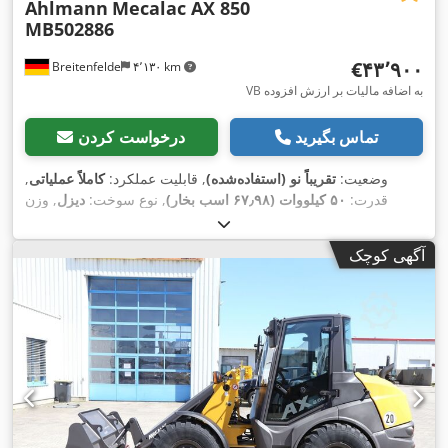
Ahlmann
Mecalac AX 850
MB502886
‎€۴۳٬۹۰۰
Breitenfelde
۴٬۱۳۰ km
VB به اضافه مالیات بر ارزش افزوده
تماس بگیرید
درخواست کردن
وضعیت:
تقریباً نو (استفاده‌شده)
, قابلیت عملکرد:
کاملاً عملیاتی
,
قدرت:
۵۰ کیلووات (۶۷٫۹۸ اسب بخار)
, نوع سوخت:
دیزل
, وزن
, سال ساخت:
405/70 R 18
عملیاتی:
۵٬۰۵۰ کیلوگرم
, سایز تایر:
, تجهیزات:
بازرسی ایمنی UVV,
۱۵۰ h
۲۰۲۳
, ساعت کارکرد:
آگهی کوچک
برداشت‌کن عقب, بیل استاندارد, هیدرولیک, چراغ‌های جلو اضافی,
,
چنگال پالت, کابین