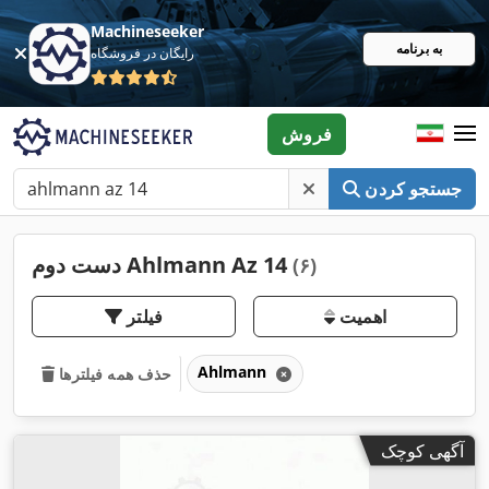
Machineseeker
به برنامه
رایگان در فروشگاه
فروش
جستجو کردن
دست دوم Ahlmann Az 14
(۶)
اهمیت
فیلتر
Ahlmann
حذف همه فیلترها
آگهی کوچک