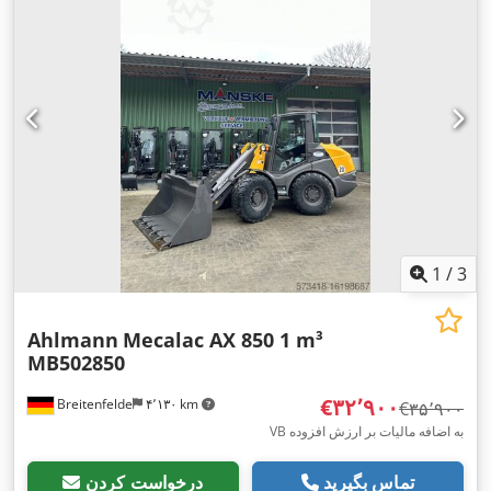
1
/
3
Ahlmann
Mecalac AX 850 1 m³
MB502850
‎€۳۲٬۹۰۰
Breitenfelde
۴٬۱۳۰ km
‎€۳۵٬۹۰۰
VB به اضافه مالیات بر ارزش افزوده
تماس بگیرید
درخواست کردن