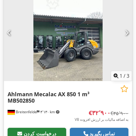
1
/
3
Ahlmann
Mecalac AX 850 1 m³
MB502850
‎€۳۲٬۹۰۰
Breitenfelde
۴٬۱۳۰ km
‎€۳۵٬۹۰۰
VB به اضافه مالیات بر ارزش افزوده
تماس بگیرید
درخواست کردن