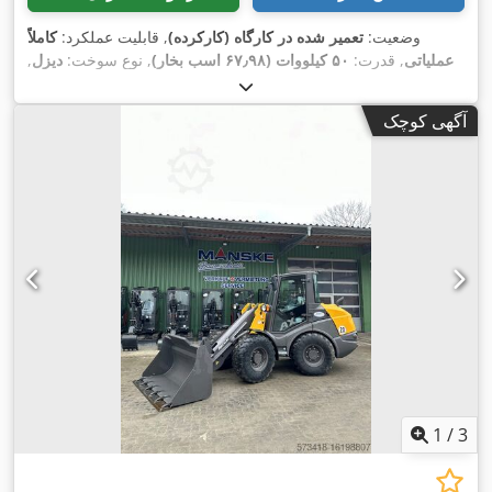
وضعیت:
تعمیر شده در کارگاه (کارکرده)
, قابلیت عملکرد:
کاملاً
عملیاتی
, قدرت:
۵۰ کیلووات (۶۷٫۹۸ اسب بخار)
, نوع سوخت:
دیزل
,
, حجم بیلچه:
405/70 R 18
وزن عملیاتی:
۵٬۰۵۰ کیلوگرم
, سایز تایر:
, تجهیزات:
۸۰۰ h
۱ متر مکعب
, سال ساخت:
۲۰۲۳
, ساعت کارکرد:
آگهی کوچک
بازرسی ایمنی UVV, برداشت‌کن عقب, بیل استاندارد, هیدرولیک,
,
چراغ‌های جلو اضافی, چنگال پالت, کابین
1
/
3