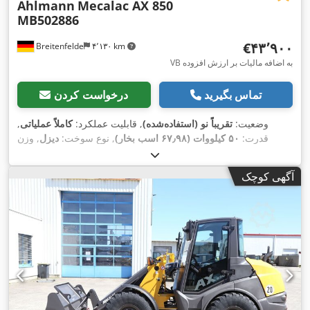
Ahlmann
Mecalac AX 850
MB502886
‎€۴۳٬۹۰۰
Breitenfelde
۴٬۱۳۰ km
VB به اضافه مالیات بر ارزش افزوده
تماس بگیرید
درخواست کردن
وضعیت:
تقریباً نو (استفاده‌شده)
, قابلیت عملکرد:
کاملاً عملیاتی
,
قدرت:
۵۰ کیلووات (۶۷٫۹۸ اسب بخار)
, نوع سوخت:
دیزل
, وزن
, سال ساخت:
405/70 R 18
عملیاتی:
۵٬۰۵۰ کیلوگرم
, سایز تایر:
, تجهیزات:
بازرسی ایمنی UVV,
۱۵۰ h
۲۰۲۳
, ساعت کارکرد:
آگهی کوچک
برداشت‌کن عقب, بیل استاندارد, هیدرولیک, چراغ‌های جلو اضافی,
,
چنگال پالت, کابین