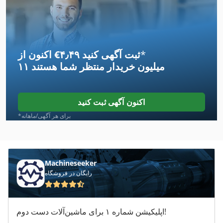
Ahlmann Az 14
Ahlmann Az 150
*
اکنون از ‎€۴٫۴۹ ثبت آگهی کنید
Almi Al 33
۱۱ میلیون خریدار
منتظر شما هستند
Ammann Ac 110
Ammann Ar 65
اکنون آگهی ثبت کنید
Ammann Av 110 X
*برای هر آگهی/ماهانه
Ammann Av 12
Ammann Av 20
Machineseeker
رایگان در فروشگاه
Ammann Av 23
Ammann Av 26
اپلیکیشن شماره ۱ برای ماشین‌آلات دست دوم!
Ammann Av 95