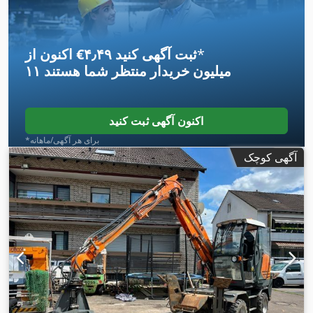
*
اکنون از ‎€۴٫۴۹ ثبت آگهی کنید
۱۱ میلیون خریدار
منتظر شما هستند
اکنون آگهی ثبت کنید
*برای هر آگهی/ماهانه
آگهی کوچک