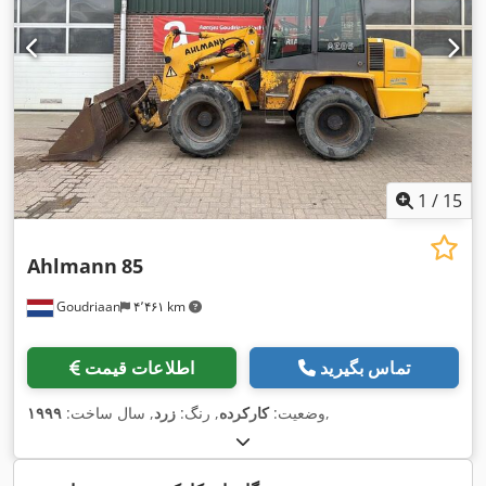
1
/
15
Ahlmann
85
Goudriaan
۴٬۴۶۱ km
تماس بگیرید
اطلاعات قیمت
,
وضعیت:
کارکرده
, رنگ:
زرد
, سال ساخت:
۱۹۹۹