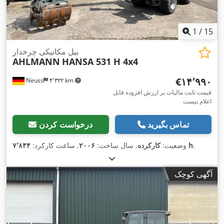
1
/
15
بیل مکانیکی چرخدار
AHLMANN
HANSA 531 H 4x4
‎€۱۴٬۹۹۰
Neuss
۴٬۳۲۲ km
قیمت ثابت مالیات بر ارزش افزوده قابل
اعلام نیست
تماس بگیرید
درخواست کردن
,
۷٬۸۴۴ h
وضعیت:
کارکرده
, سال ساخت:
۲۰۰۶
, ساعت کارکرد:
آگهی کوچک