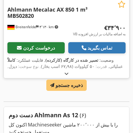
Ahlmann
Mecalac AX 850 1 m³
MB502820
‎€۳۴٬۹۰۰
Breitenfelde
۴٬۱۳۰ km
VB به اضافه مالیات بر ارزش افزوده
تماس بگیرید
درخواست کردن
وضعیت:
تعمیر شده در کارگاه (کارکرده)
, قابلیت عملکرد:
کاملاً
عملیاتی
, قدرت:
۵۰ کیلووات (۶۷٫۹۸ اسب بخار)
, نوع سوخت:
دیزل
,
, حجم بیلچه:
405/70 R 18
وزن عملیاتی:
۵٬۰۵۰ کیلوگرم
, سایز تایر:
, تجهیزات:
۵۷۰ h
۱ متر مکعب
, سال ساخت:
۲۰۲۳
, ساعت کارکرد:
ذخیره جستجو
بازرسی ایمنی UVV, برداشت‌کن عقب, بیل استاندارد, هیدرولیک,
,
چراغ‌های جلو اضافی, چنگال پالت, کابین
دست دوم Ahlmann As 12
(۶)
اکنون کل Machineseeker را با بیش از ۲۰۰٬۰۰۰ ماشین
مستعمل جستجو کنید.