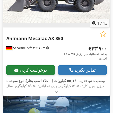
1
/
13
Ahlmann
Mecalac AX 850
‎€۴۳٬۹۰۰
Schorfheide
۳٬۹۱۱ km
EXW VB به اضافه مالیات بر ارزش
افزوده
تماس بگیرید
درخواست کردن
وضعیت:
نو
, قدرت:
۵۵٫۱۶ کیلووات (۷۵٫۰۰ اسب بخار)
, نوع سوخت:
دیزل
, وزن کل:
۵٬۰۵۰ کیلوگرم
, وزن عملیاتی:
۵٬۰۵۰ کیلوگرم
, سال
, شماره دستگاه/وسیله نقلیه:
۱ h
ساخت:
۲۰۲۳
, ساعت کارکرد:
685239865
, تجهیزات:
بازرسی ایمنی UVV, بیل 4 در 1, بیل
,
استاندارد, چنگال پالت, چهار چرخ محرک, کابین