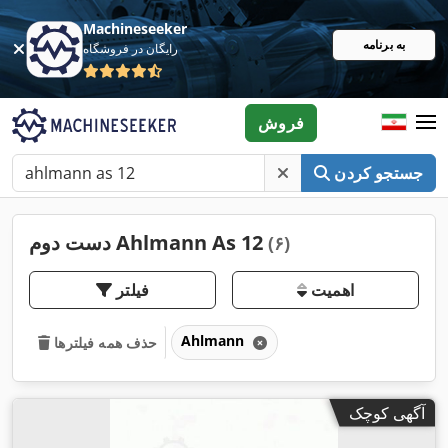
Machineseeker
به برنامه
رایگان در فروشگاه
فروش
جستجو کردن
دست دوم Ahlmann As 12
(۶)
اهمیت
فیلتر
Ahlmann
حذف همه فیلترها
آگهی کوچک