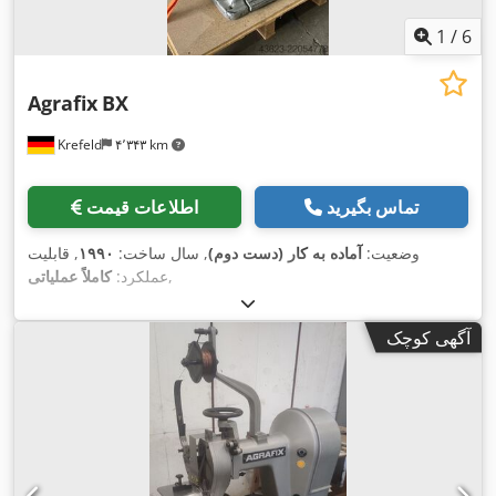
1
/
6
Agrafix
BX
Krefeld
۴٬۳۴۳ km
تماس بگیرید
اطلاعات قیمت
وضعیت:
آماده به کار (دست دوم)
, سال ساخت:
۱۹۹۰
, قابلیت
,
عملکرد:
کاملاً عملیاتی
آگهی کوچک