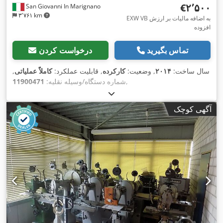
‎€۲٬۵۰۰
San Giovanni In Marignano
۳٬۷۶۱ km
EXW VB به اضافه مالیات بر ارزش
افزوده
تماس بگیرید
درخواست کردن
سال ساخت:
۲۰۱۴
, وضعیت:
کارکرده
, قابلیت عملکرد:
کاملاً عملیاتی
,
,
شماره دستگاه/وسیله نقلیه:
11900471
آگهی کوچک