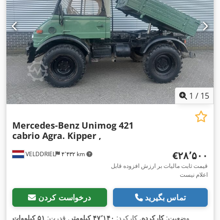
1
/
15
Mercedes-Benz
Unimog 421
cabrio Agra. Kipper ,
‎€۲۸٬۵۰۰
VELDDRIEL
۴٬۴۳۲ km
قیمت ثابت مالیات بر ارزش افزوده قابل
اعلام نیست
تماس بگیرید
درخواست کردن
وضعیت:
کارکرده
, کارکرد:
۴۷٬۱۴۰ کیلومتر
, قدرت:
۵۱ کیلووات