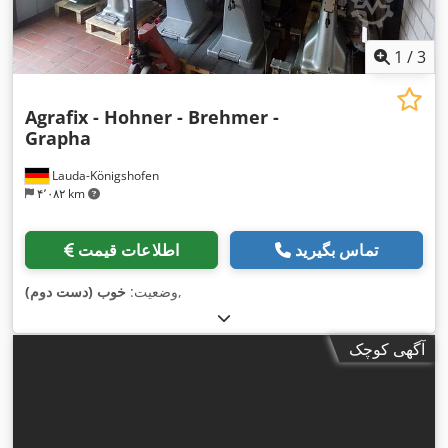
1
/
3
Agrafix - Hohner - Brehmer -
Grapha
Lauda-Königshofen
۴٬۰۸۲ km
تماس بگیرید
اطلاعات قیمت
,
وضعیت:
خوب (دست دوم)
آگهی کوچک