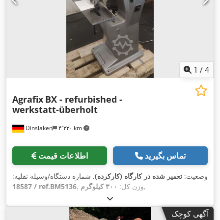
1
/
4
Agrafix
BX - refurbished -
werkstatt-überholt
Dinslaken
۴٬۳۳۰ km
تماس بگیرید
اطلاعات قیمت
وضعیت:
تعمیر شده در کارگاه (کارکرده)
, شماره دستگاه/وسیله نقلیه:
,
, وزن کل:
۳۰۰ کیلوگرم
18587 / ref.BM5136
آگهی کوچک