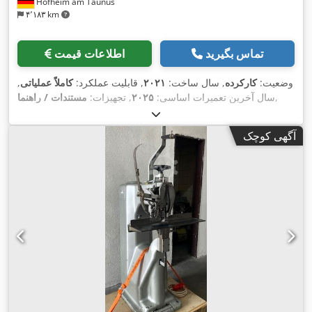
Hofheim am Taunus
۴٬۱۸۳ km
تماس بگیرید
اطلاعات قیمت
وضعیت:
کارکرده
, سال ساخت:
۲۰۲۱
, قابلیت عملکرد:
کاملاً عملیاتی
,
,
سال آخرین تعمیرات اساسی:
۲۰۲۵
, تجهیزات:
مستندات / راهنما
آگهی کوچک