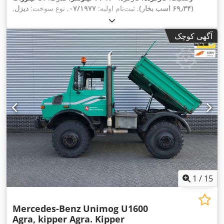
(۶۹٫۳۴ اسب بخار)
, ثبت‌نام اولیه:
۰۷/۱۹۷۷
, نوع سوخت:
دیزل
,
, فاصله بین دو محور:
۲٬۲۵۰ میلی‌متر
, سوخت:
4x4
پیکربندی محور:
دیزل
, رنگ:
سبز
, نوع چرخ‌دنده:
مکانیکی
, تعداد دنده‌ها:
۸
, تعداد
آگهی کوچک
,
صندلی‌ها:
۲
, سال ساخت:
۱۹۷۷
1
/
15
Mercedes-Benz
Unimog U1600
Agra, kipper Agra. Kipper