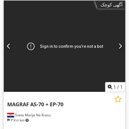
آگهی کوچک
1
/
1
MAGRAF
AS-70 + EP-70
Sveta Marija Na Krasu
۳٬۷۱۶ km