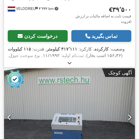
‎€۳۹٬۵۰۰
VELDDRIEL
۴٬۴۳۲ km
قیمت ثابت به اضافه مالیات بر ارزش
افزوده
تماس بگیرید
درخواست کردن
وضعیت:
کارکرده
, کارکرد:
۳۱۷٬۱۱۱ کیلومتر
, قدرت:
۱۱۵ کیلووات
(۱۵۶٫۳۶ اسب بخار)
, ثبت‌نام اولیه:
۱۱/۱۹۹۲
, نوع سوخت:
دیزل
,
, سوخت:
دیزل
, رنگ:
سبز
, نوع چرخ‌دنده:
4x4
پیکربندی محور:
,
مکانیکی
, تعداد صندلی‌ها:
۲
, سال ساخت:
۱۹۹۲
آگهی کوچک