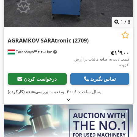
1
/
8
AGRAMKOV
SARAtronic (2709)
‎€۱٬۹۰۰
Tatabánya
۳٬۴۰۵ km
قیمت ثابت به اضافه مالیات بر ارزش
افزوده
تماس بگیرید
درخواست کردن
,
سال ساخت:
۲۰۰۶
, وضعیت:
بررسی‌نشده (کارکرده)