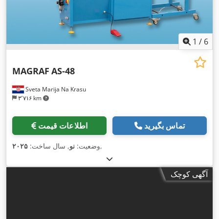
1
/
6
MAGRAF
AS-48
Sveta Marija Na Krasu
۳٬۷۱۶ km
تماس بگیرید
اطلاعات قیمت
,
وضعیت:
نو
, سال ساخت:
۲۰۲۵
آگهی کوچک