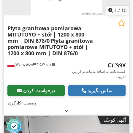
1
/
10
Płyta granitowa pomiarowa
MITUTOYO + stół | 1200 x 800
mm | DIN 876/0
Płyta granitowa
pomiarowa MITUTOYO + stół |
1200 x 800 mm | DIN 876/0
‎€۱٬۹۹۷
Wymysłów
۳٬۵۸۷ km
قیمت ثابت به اضافه مالیات بر ارزش
افزوده
تماس بگیرید
درخواست کردن
,
وضعیت:
کارکرده
آگهی کوچک