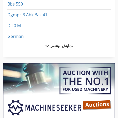
Bbs 550
Dgmpc 3 Abk Bak 41
Dil 0 M
German
نمایش بیشتر
Gkt 60
Hpp 11
Ka 77
Kappa 550
Kgs 1670
Meh 5 2 1 8 B
Ng 200