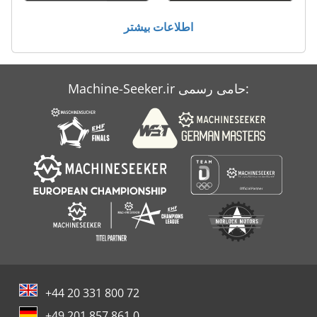
پیچ پرس
اطلاعات بیشتر
کار خودرو
Machine-Seeker.ir حامی رسمی:
+44 20 331 800 72
+49 201 857 861 0