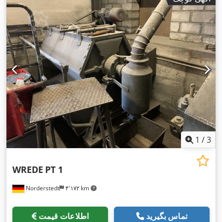
1
/
3
WREDE
PT 1
Norderstedt
۴٬۱۷۲ km
تماس بگیرید
اطلاعات قیمت