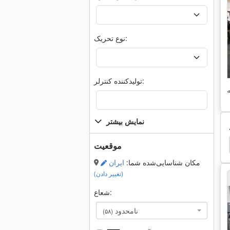
نوع تحریک:
تولیدکننده کنترلر:
نمایش بیشتر
32
Ras
Haco
Fat Haco
Ruli
Ppm
موقعیت
مکان شناسایی‌شده شما:
ایران
(تغییر دادن)
شعاع:
نامحدود
(۵۸)