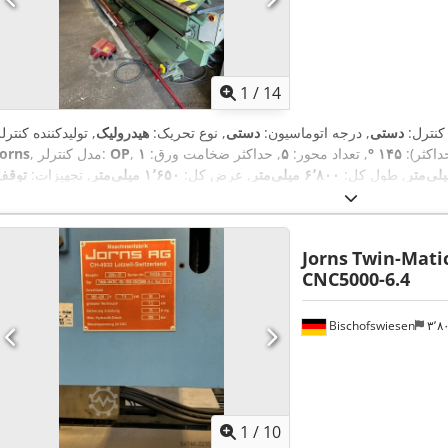
1
/
14
 کنترل:
دستی
, درجه اتوماسیون:
دستی
, نوع تحریک:
هیدرولیک
داکثر):
۱۴۵ °
, تعداد محور:
۵
, حداکثر ضخامت ورق:
۱
OP
, مدل کنترلر:
Jorns
, طول کل:
۶٬۸۰۰ میلی‌متر
, عرض کل:
۱٬۶۵۰ میلی‌متر
, تجهیزات:
توقف
,
اضطراری, کنترل از راه دور پایی
Jorns
Twin-Matic
CNC5000-6.4
Bischofswiesen
۳٬
1
/
10