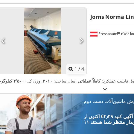
Jorns
Norma Lin
Pressbaum
۳٬۵۹۳ 
1
/
4
)
, قابلیت عملکرد:
کاملاً عملیاتی
, سال ساخت:
۲۰۱۰
, وزن کل:
۴٬۵۰۰ کیلوگرم
وش ماشین‌آلات دست دوم
‎€۴٫۴۹ ثبت آگهی کنید
یدار
منتظر شما هستند