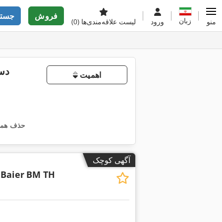
فروش
جستج
زبان
منو
ورود
لیست علاقه‌مندی‌ها
(0)
اهمیت
حذف همه 
آگهی کوچک
.Baier
BM TH