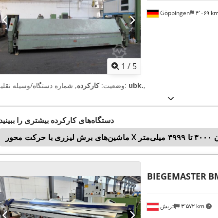
Göppingen
۴٬۰۶۹ k
1
/
5
,
ubk.
, شماره دستگاه/وسیله نقلیه:
وضعیت:
کارکرده
دستگاه‌های کارکرده بیشتری را ببینید
۳۹۹۹ میلی‌متر
BIEGEMASTER
BM
۳٬۵۷۲ km
اتریش