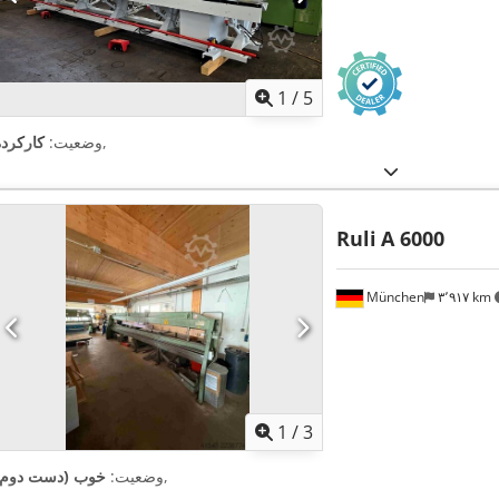
1
/
5
,
وضعیت:
کارکرده
Ruli
A 6000
München
۳٬۹۱۷ km
1
/
3
,
وضعیت:
خوب (دست دوم)