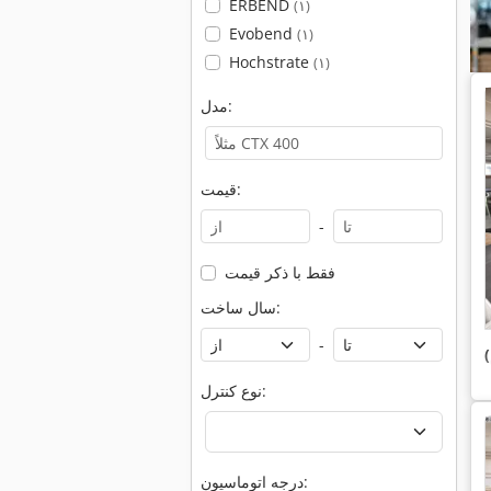
ERBEND
(۱)
Evobend
(۱)
Hochstrate
(۱)
مدل:
قیمت:
-
فقط با ذکر قیمت
سال ساخت:
-
نوع کنترل:
درجه اتوماسیون: