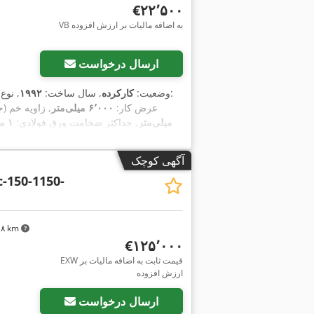
‎€۲۲٬۵۰۰
VB به اضافه مالیات بر ارزش افزوده
ارسال درخواست
, تولیدکننده کنترلر:
وضعیت:
کارکرده
, سال ساخت:
۱۹۹۲
, نوع
, عرض کار:
۶٬۰۰۰ میلی‌متر
, زاویه خم (ح
میلی‌متر
, حداکثر ضخامت ورق فولادی:
۱ میلی‌متر
آگهی کوچک
-150-1150-
۸۰۸ km
‎€۱۲۵٬۰۰۰
EXW قیمت ثابت به اضافه مالیات بر
ارزش افزوده
ارسال درخواست