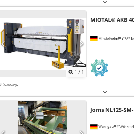
MIOTAL®
AKB 40
Mindelheim
۳٬۹۹۴ 
اویر بیشتر
1
/
1
,
وضعیت:
ن
Jorns
NL125-SM-
Warngau
۳٬۸۹۶ km