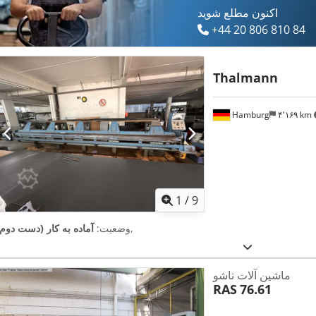
اکنون مطلع شوید
+44 20 806 810 84
Thalmann
Hamburg
۴٬۱۶۹ km
1
/
9
,
وضعیت:
آماده به کار (دست دوم)
ماشین آلات تاشو
RAS
76.61