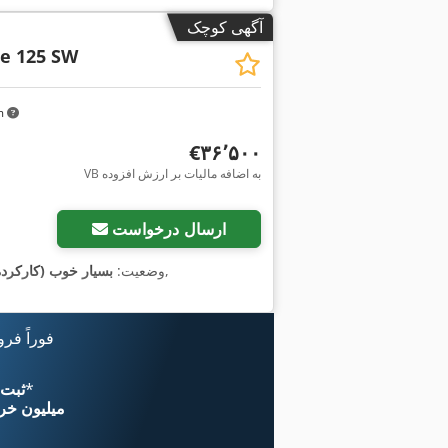
آگهی کوچک
e 125 SW
km
‎€۳۶٬۵۰۰
VB به اضافه مالیات بر ارزش افزوده
ارسال درخواست
,
وضعیت:
بسیار خوب (کارکرده
فوراً فر
*
اکنون از 
۱۱ میلیون خر