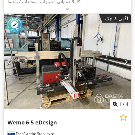
,
کاملاً عملیاتی
, تجهیزات:
مستندات / راهنما
آگهی کوچک
1
/
4
Wemo
6-5 eDesign
Trenčianske Stankovce