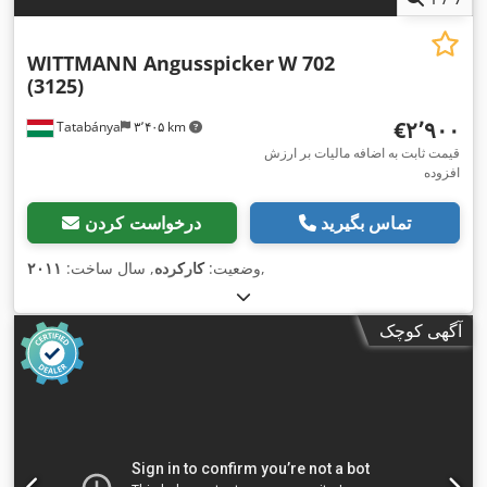
WITTMANN Angusspicker
W 702
(3125)
‎€۲٬۹۰۰
Tatabánya
۳٬۴۰۵ km
قیمت ثابت به اضافه مالیات بر ارزش
افزوده
تماس بگیرید
درخواست کردن
,
وضعیت:
کارکرده
, سال ساخت:
۲۰۱۱
آگهی کوچک