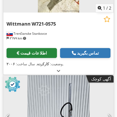
1
/
2
Wittmann
W721-0575
Trenčianske Stankovce
۳٬۴۷۹ km
تماس بگیرید
اطلاعات قیمت
,
وضعیت:
کارکرده
, سال ساخت:
۲۰۰۶
آگهی کوچک