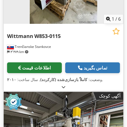
1
/
6
Wittmann
W853-0115
Trenčianske Stankovce
۳٬۴۷۹ km
تماس بگیرید
اطلاعات قیمت
,
وضعیت:
کاملاً بازسازی‌شده (کارکرده)
, سال ساخت:
۲۰۱۰
آگهی کوچک