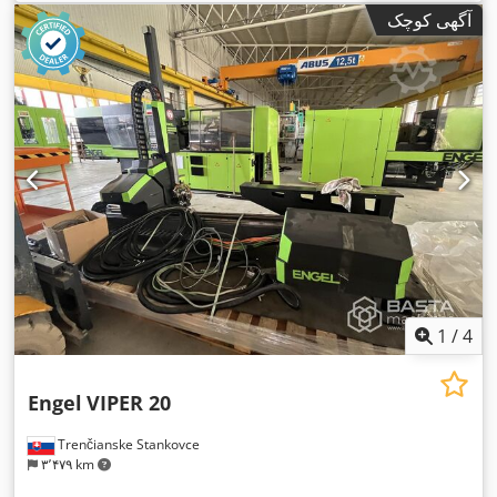
,
میلی‌متر
, تجهیزات:
مستندات / راهنما
آگهی کوچک
1
/
4
Engel
VIPER 20
Trenčianske Stankovce
۳٬۴۷۹ km