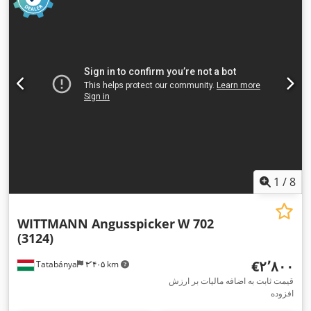
1
/
8
WITTMANN Angusspicker
W 702
(3124)
‎€۲٬۸۰۰
Tatabánya
۳٬۴۰۵ km
قیمت ثابت به اضافه مالیات بر ارزش
افزوده