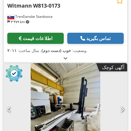
Witmann
W813-0173
Trenčianske Stankovce
۳٬۴۷۹ km
تماس بگیرید
اطلاعات قیمت
,
وضعیت:
خوب (دست دوم)
, سال ساخت:
۲۰۱۱
آگهی کوچک