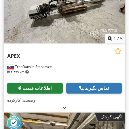
1
/
5
APEX
Trenčianske Stankovce
۳٬۴۷۹ km
تماس بگیرید
اطلاعات قیمت
,
وضعیت:
کارکرده
آگهی کوچک