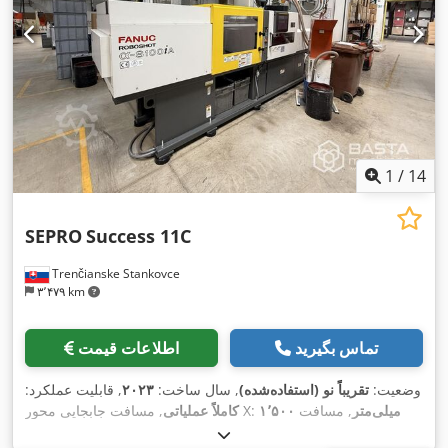
1
/
14
SEPRO
Success 11C
Trenčianske Stankovce
۳٬۴۷۹ km
تماس بگیرید
اطلاعات قیمت
وضعیت:
تقریباً نو (استفاده‌شده)
, سال ساخت:
۲۰۲۳
, قابلیت عملکرد:
۱٬۵۰۰ میلی‌متر
, مسافت
, مسافت جابجایی محور X:
کاملاً عملیاتی
۱٬۰۰۰
, مسافت حرکت محور Z:
۵۰۰ میلی‌متر
حرکت محور Y: