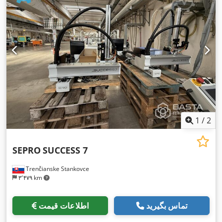
1
/
2
SEPRO
SUCCESS 7
Trenčianske Stankovce
۳٬۴۷۹ km
تماس بگیرید
اطلاعات قیمت