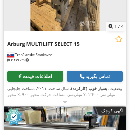
1
/
4
Arburg
MULTILIFT SELECT 15
Trenčianske Stankovce
۳٬۴۷۹ km
تماس بگیرید
اطلاعات قیمت
وضعیت:
بسیار خوب (کارکرده)
, سال ساخت:
۲۰۱۱
, مسافت جابجایی
۱٬۴۰۰ میلی‌متر
,
, مسافت حرکت محور Y:
۹۰۰ میلی‌متر
محور X:
۲٬۸۰۰ میلی‌متر
, وزن کل:
۴۵۰ کیلوگرم
,
مسافت حرکت محور Z:
,
تجهیزات:
مستندات / راهنما
آگهی کوچک