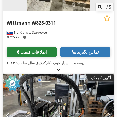
1
/
5
Wittmann
W828-0311
Trenčianske Stankovce
۳٬۴۷۹ km
تماس بگیرید
اطلاعات قیمت
,
وضعیت:
بسیار خوب (کارکرده)
, سال ساخت:
۲۰۱۳
آگهی کوچک