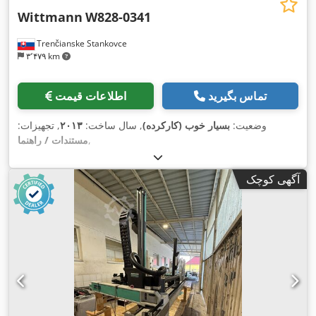
Wittmann
W828-0341
Trenčianske Stankovce
۳٬۴۷۹ km
تماس بگیرید
اطلاعات قیمت
وضعیت:
بسیار خوب (کارکرده)
, سال ساخت:
۲۰۱۳
, تجهیزات:
,
مستندات / راهنما
آگهی کوچک