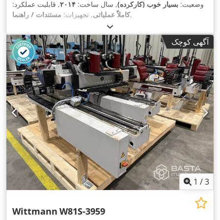
وضعیت:
بسیار خوب (کارکرده)
, سال ساخت:
۲۰۱۴
, قابلیت عملکرد:
,
کاملاً عملیاتی
, تجهیزات:
مستندات / راهنما
آگهی کوچک
1
/
3
Wittmann
W81S-3959