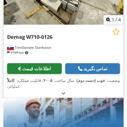
1
/
4
Demag
W710-0126
Trenčianske Stankovce
۳٬۴۷۹ km
تماس بگیرید
اطلاعات قیمت
وضعیت:
خوب (دست دوم)
, سال ساخت:
۲۰۰۵
, قابلیت عملکرد:
کاملاً
,
عملیاتی