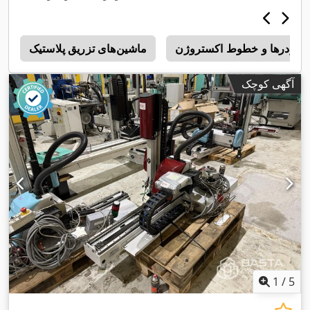
ترودرها و خطوط اکستروژن
ماشین‌های تزریق پلاستیک
g
آگهی کوچک
1
/
5