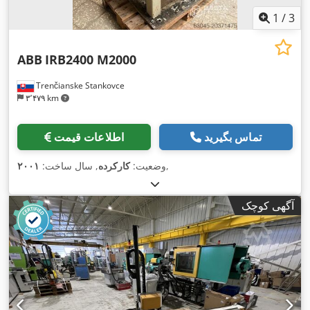
1
/
3
ABB
IRB2400 M2000
Trenčianske Stankovce
۳٬۴۷۹ km
تماس بگیرید
اطلاعات قیمت
,
وضعیت:
کارکرده
, سال ساخت:
۲۰۰۱
آگهی کوچک