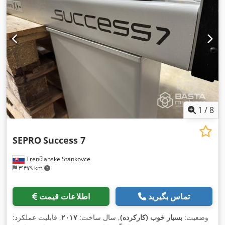
1
/
8
SEPRO
Success 7
Trenčianske Stankovce
۳٬۴۷۹ km
تماس بگیرید
اطلاعات قیمت
وضعیت:
بسیار خوب (کارکرده)
, سال ساخت:
۲۰۱۷
, قابلیت عملکرد: