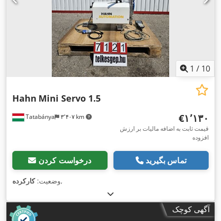
1
/
10
Hahn
Mini Servo 1.5
‎€۱٬۱۳۰
Tatabánya
۳٬۴۰۷ km
قیمت ثابت به اضافه مالیات بر ارزش
افزوده
تماس بگیرید
درخواست کردن
,
وضعیت:
کارکرده
آگهی کوچک