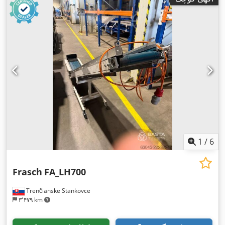
1
/
6
Frasch
FA_LH700
Trenčianske Stankovce
۳٬۴۷۹ km