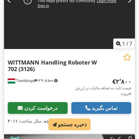
1
/
7
WITTMANN Handling Roboter
W
702 (3126)
‎€۲٬۸۰۰
Tatabánya
۳٬۴۰۵ km
قیمت ثابت به اضافه مالیات بر ارزش
افزوده
تماس بگیرید
درخواست کردن
,
وضعیت:
کارکرده
, سال ساخت:
۲۰۱۱
ذخیره جستجو
آگهی کوچک