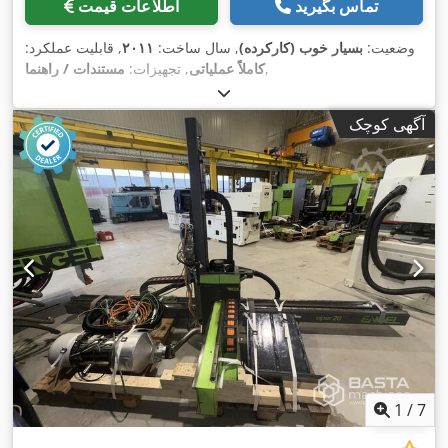
تماس بگیرید
اطلاعات قیمت
وضعیت:
بسیار خوب (کارکرده)
, سال ساخت:
۲۰۱۱
, قابلیت عملکرد:
,
کاملاً عملیاتی
, تجهیزات:
مستندات / راهنما
آگهی کوچک
1
/
7