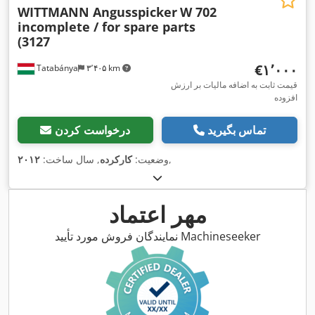
WITTMANN Angusspicker
W 702
incomplete / for spare parts
(3127
‎€۱٬۰۰۰
Tatabánya
۳٬۴۰۵ km
قیمت ثابت به اضافه مالیات بر ارزش
افزوده
تماس بگیرید
درخواست کردن
,
وضعیت:
کارکرده
, سال ساخت:
۲۰۱۲
مهر اعتماد
نمایندگان فروش مورد تأیید Machineseeker