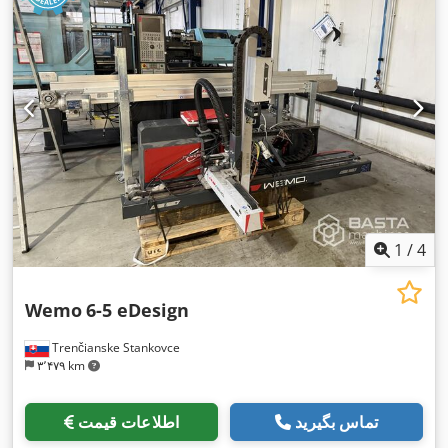
1
/
4
Wemo
6-5 eDesign
Trenčianske Stankovce
۳٬۴۷۹ km
تماس بگیرید
اطلاعات قیمت