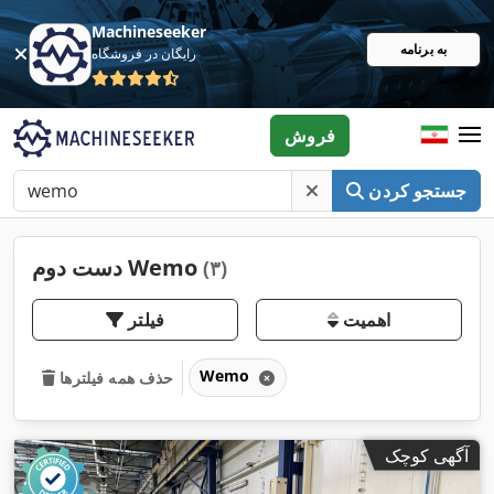
Machineseeker
به برنامه
رایگان در فروشگاه
فروش
جستجو کردن
دست دوم Wemo
(۳)
اهمیت
فیلتر
Wemo
حذف همه فیلترها
آگهی کوچک