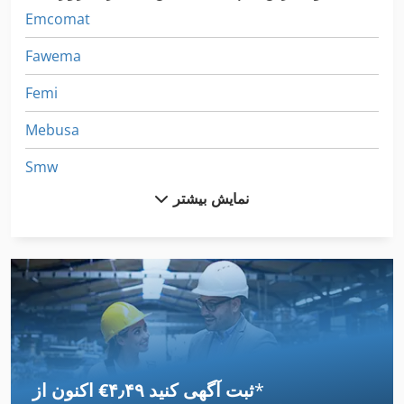
Emcomat
Fawema
Femi
Mebusa
Smw
نمایش بیشتر
Wafios
Webo
Wedeco
Wego
Wegoma
*
اکنون از ‎€۴٫۴۹ ثبت آگهی کنید
Wema