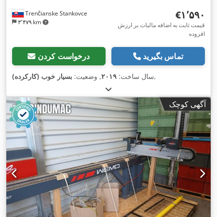
‎€۱٬۵۹۰
Trenčianske Stankovce
۳٬۴۷۹ km
قیمت ثابت به اضافه مالیات بر ارزش
افزوده
تماس بگیرید
درخواست کردن
,
سال ساخت:
۲۰۱۹
, وضعیت:
بسیار خوب (کارکرده)
آگهی کوچک