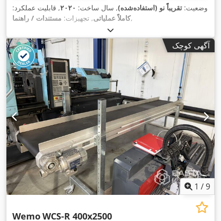
وضعیت:
تقریباً نو (استفاده‌شده)
, سال ساخت:
۲۰۲۰
, قابلیت عملکرد:
,
کاملاً عملیاتی
, تجهیزات:
مستندات / راهنما
آگهی کوچک
1
/
9
Wemo
WCS-R 400x2500