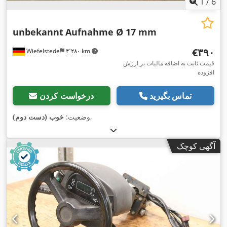
1
/
6
unbekannt
Aufnahme Ø 17 mm
‎€۳۹۰
Wiefelstede
۴٬۲۸۰ km
قیمت ثابت به اضافه مالیات بر ارزش
افزوده
تماس بگیرید
درخواست کردن
,
وضعیت:
خوب (دست دوم)
آگهی کوچک