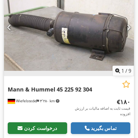
1
/
9
Mann & Hummel
45 225 92 304
‎€۱۸۰
Wiefelstede
۴٬۲۸۰ km
قیمت ثابت به اضافه مالیات بر ارزش
افزوده
تماس بگیرید
درخواست کردن