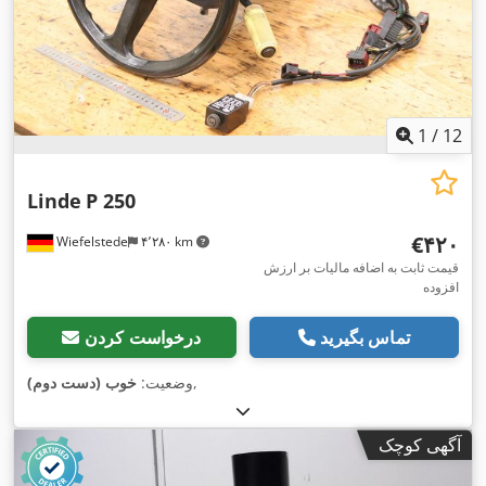
1
/
12
Linde
P 250
‎€۴۲۰
Wiefelstede
۴٬۲۸۰ km
قیمت ثابت به اضافه مالیات بر ارزش
افزوده
تماس بگیرید
درخواست کردن
,
وضعیت:
خوب (دست دوم)
آگهی کوچک