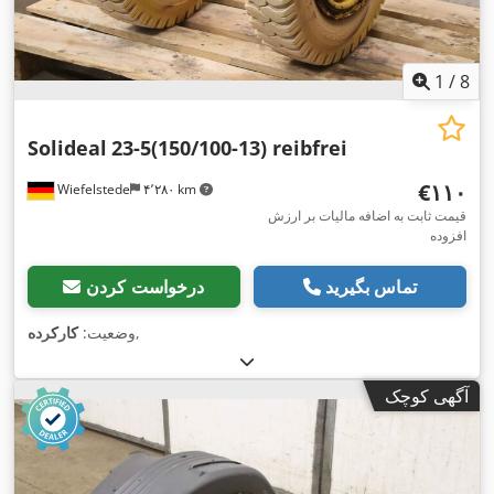
1
/
8
Solideal
23-5(150/100-13) reibfrei
‎€۱۱۰
Wiefelstede
۴٬۲۸۰ km
قیمت ثابت به اضافه مالیات بر ارزش
افزوده
تماس بگیرید
درخواست کردن
,
وضعیت:
کارکرده
آگهی کوچک