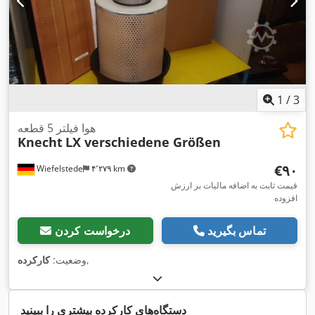
1
/
3
هوا فیلتر 5 قطعه
Knecht
LX verschiedene Größen
‎€۹۰
Wiefelstede
۴٬۲۷۹ km
قیمت ثابت به اضافه مالیات بر ارزش
افزوده
تماس بگیرید
درخواست کردن
,
وضعیت:
کارکرده
دستگاه‌های کارکرده بیشتری را ببینید