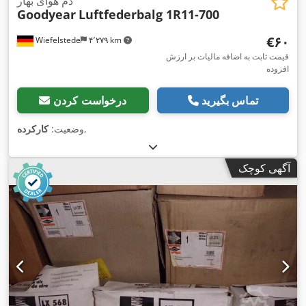
دم هوای بهار
Goodyear
Luftfederbalg 1R11-700
‎€۶۰
Wiefelstede
۴٬۲۷۹ km
قیمت ثابت به اضافه مالیات بر ارزش
افزوده
تماس بگیرید
درخواست کردن
,
وضعیت:
کارکرده
آگهی کوچک