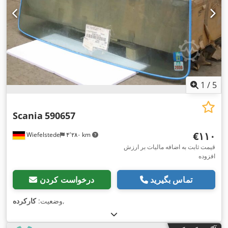
1
/
5
Scania
590657
‎€۱۱۰
Wiefelstede
۴٬۲۸۰ km
قیمت ثابت به اضافه مالیات بر ارزش
افزوده
تماس بگیرید
درخواست کردن
,
وضعیت:
کارکرده