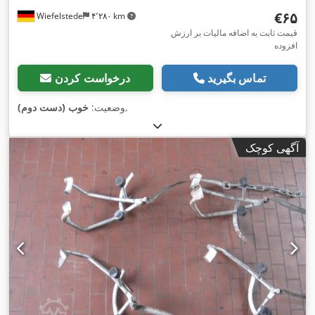
‎€۶۵
Wiefelstede
۴٬۲۸۰ km
قیمت ثابت به اضافه مالیات بر ارزش
افزوده
تماس بگیرید
درخواست کردن
,
وضعیت:
خوب (دست دوم)
آگهی کوچک