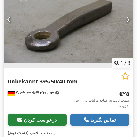
1
/
3
unbekannt
395/50/40 mm
‎€۲۵
Wiefelstede
۴٬۲۸۰ km
قیمت ثابت به اضافه مالیات بر ارزش
افزوده
تماس بگیرید
درخواست کردن
,
وضعیت:
خوب (دست دوم)