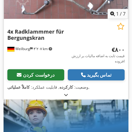
1
/
7
4x Radklammmer für
Bergungskran
‎€۸۰۰
Weilburg
۴٬۲۰۷ km
قیمت ثابت به اضافه مالیات بر ارزش
افزوده
تماس بگیرید
درخواست کردن
,
وضعیت:
کارکرده
, قابلیت عملکرد:
کاملاً عملیاتی