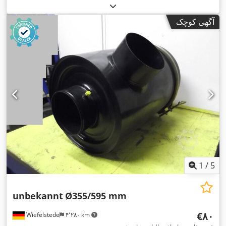
آگهی کوچک
1
/
5
unbekannt
Ø355/595 mm
‎€۸۰
Wiefelstede
۴٬۲۸۰ km