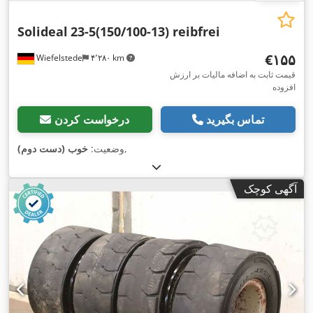
Solideal
23-5(150/100-13) reibfrei
‎€۱۵۵
Wiefelstede
۴٬۲۸۰ km
قیمت ثابت به اضافه مالیات بر ارزش
افزوده
تماس بگیرید
درخواست کردن
,
وضعیت:
خوب (دست دوم)
آگهی کوچک