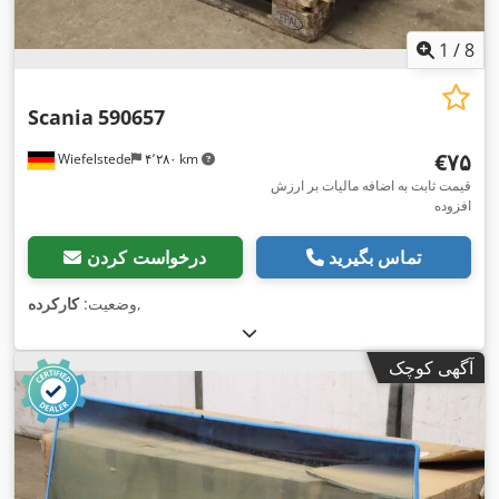
1
/
8
Scania
590657
‎€۷۵
Wiefelstede
۴٬۲۸۰ km
قیمت ثابت به اضافه مالیات بر ارزش
افزوده
تماس بگیرید
درخواست کردن
,
وضعیت:
کارکرده
آگهی کوچک