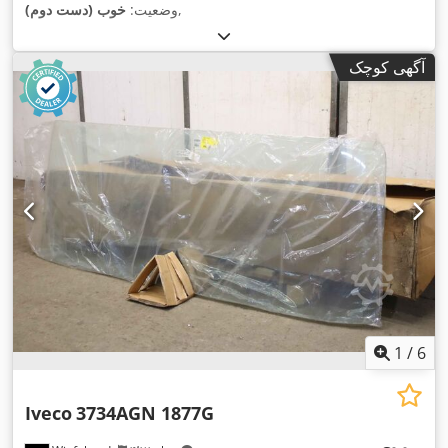
,
وضعیت:
خوب (دست دوم)
آگهی کوچک
1
/
6
Iveco
3734AGN 1877G