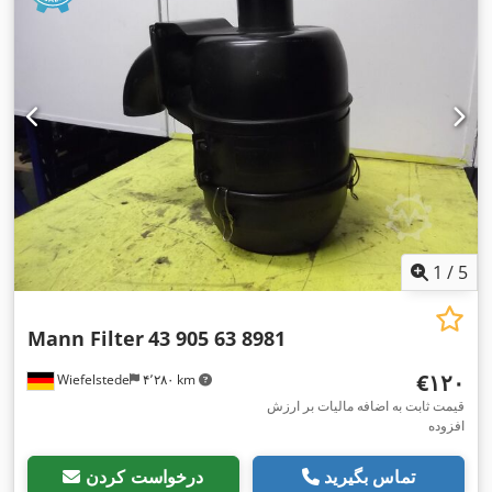
1
/
5
Mann Filter
43 905 63 8981
‎€۱۲۰
Wiefelstede
۴٬۲۸۰ km
قیمت ثابت به اضافه مالیات بر ارزش
افزوده
تماس بگیرید
درخواست کردن