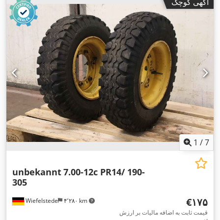
آگهی کوچک
1
/
7
unbekannt
7.00-12c PR14/ 190-
305
‎€۱۷۵
Wiefelstede
۴٬۲۸۰ km
قیمت ثابت به اضافه مالیات بر ارزش