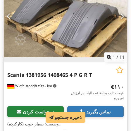
1
/
11
Scania
1381956 1408465 4 P G R T
‎€۱۱۰
Wiefelstede
۴٬۲۸۰ km
قیمت ثابت به اضافه مالیات بر ارزش
افزوده
تماس بگیرید
درخواست کردن
ذخیره جستجو
,
وضعیت:
بسیار خوب (کارکرده)