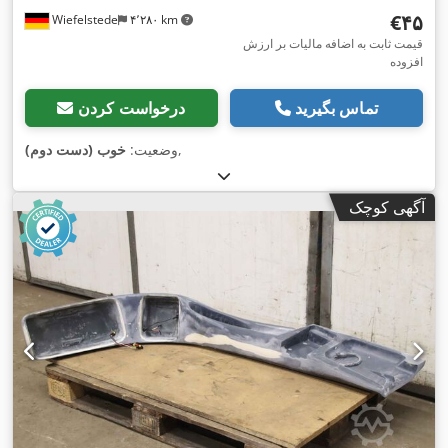
‎€۴۵
Wiefelstede
۴٬۲۸۰ km
قیمت ثابت به اضافه مالیات بر ارزش
افزوده
تماس بگیرید
درخواست کردن
,
وضعیت:
خوب (دست دوم)
آگهی کوچک