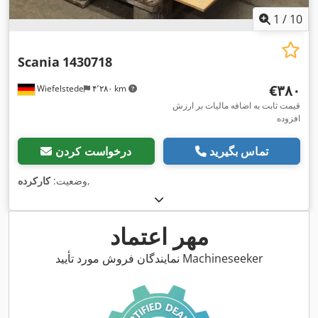
1
/
10
Scania
1430718
‎€۳۸۰
Wiefelstede
۴٬۲۸۰ km
قیمت ثابت به اضافه مالیات بر ارزش
افزوده
تماس بگیرید
درخواست کردن
,
وضعیت:
کارکرده
مهر اعتماد
نمایندگان فروش مورد تأیید Machineseeker