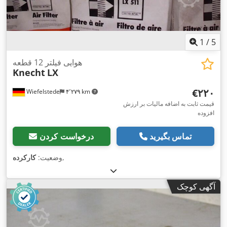
1
/
5
هوایی فیلتر 12 قطعه
Knecht
LX
‎€۲۲۰
Wiefelstede
۴٬۲۷۹ km
قیمت ثابت به اضافه مالیات بر ارزش
افزوده
تماس بگیرید
درخواست کردن
,
وضعیت:
کارکرده
آگهی کوچک