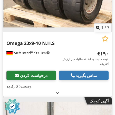
1
/
7
Omega
23x9-10 N.H.S
‎€۱۹۰
Wiefelstede
۴٬۲۸۰ km
قیمت ثابت به اضافه مالیات بر ارزش
افزوده
تماس بگیرید
درخواست کردن
,
وضعیت:
کارکرده
آگهی کوچک