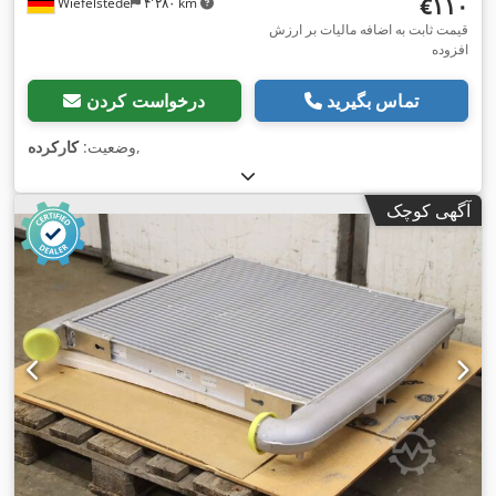
‎€۱۱۰
Wiefelstede
۴٬۲۸۰ km
قیمت ثابت به اضافه مالیات بر ارزش
افزوده
تماس بگیرید
درخواست کردن
,
وضعیت:
کارکرده
آگهی کوچک