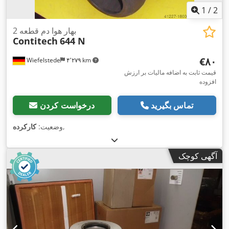
1
/
2
بهار هوا دم قطعه 2
Contitech
644 N
‎€۸۰
Wiefelstede
۴٬۲۷۹ km
قیمت ثابت به اضافه مالیات بر ارزش
افزوده
تماس بگیرید
درخواست کردن
,
وضعیت:
کارکرده
آگهی کوچک