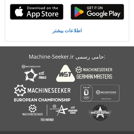
کامیون های صافی
کامیون کمپرسی 7 5 T نورد
کامیون کمپرسی با لودر
اطلاعات بیشتر
کامیون یدک کش
Machine-Seeker.ir حامی رسمی: