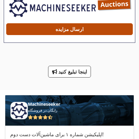
ایمنی کامیون های نوار
بیل هیدرولیکی کامیون
ارسال مزایده
مقیاس کامیون
پالت کامیون
پیاده روی کامیون
اینجا تبلیغ کنید
کامیون
کامیون 24
کامیون برقی پالت
Machineseeker
رایگان در فروشگاه
کامیون رسیدن
کامیون سرخس
اپلیکیشن شماره ۱ برای ماشین‌آلات دست دوم!