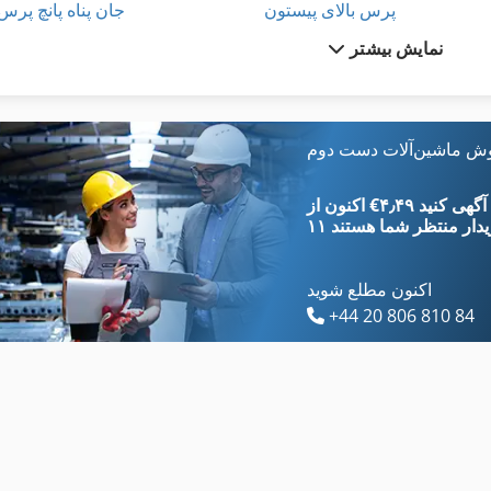
پرس بالای پیستون
جان پناه پانچ پرس
نمایش بیشتر
پرس لبه
دست پانچ
پرس های فلزی
ماشین های پانچ
پرس پلت چسبان
پاره پاره کننده پلاستوفوم
وش ماشین‌آلات دست دوم
پرس پنوماتیک
پارچه برای تمیز کردن
‎€۴٫۴۹ ثبت آگهی کنید
یدار
منتظر شما هستند
اکنون مطلع شوید
+44 20 806 810 84