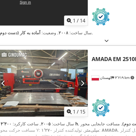
1
/
14
,
سال ساخت:
۲۰۰۸
, وضعیت:
آماده به کار (دست دوم)
AMADA
EM 2510
۴٬۲۱۹ km
لهستان
1
/
15
ست دوم)
۱۴٬۳۰۰ h
سال ساخت:
۲۰۰۵
, ساعت کارکرد:
AMADA
, تولیدکننده کنترلر:
۱٬۲۷۰ میلی‌متر
مسافت حرکت محور Y: