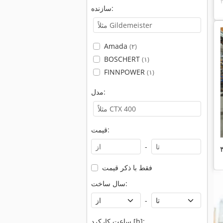
سازنده:
Amada
(۲)
BOSCHERT
(۱)
FINNPOWER
(۱)
مدل:
قیمت:
-
فقط با ذکر قیمت
سال ساخت:
-
ساعت کارکرد [h]: