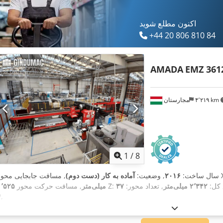
اکنون مطلع شوید
+44 20 806 810 84
AMADA
EMZ 361
۴٬۲۱۹ km
مجارستان
1
/
8
ی محور X:
سال ساخت:
۲۰۱۶
, وضعیت:
آماده به کار (دست دوم)
ع کل:
۲٬۳۴۲ میلی‌متر
, تعداد محور:
, مسافت حرکت محور Z:
۱٬۵۲۵ میلی‌متر
۴
,