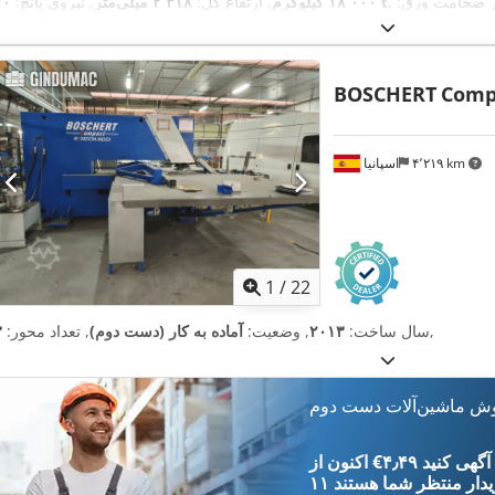
ر ضخامت ورق:
۲۰ t
۱۸٬۰۰۰ کیلوگرم
, ارتفاع کل:
۲٬۳۱۸ میلی‌متر
, نیروی پانچ:
,
۳ میلی‌متر
, عرض میز:
۵٬۱۲۰ میلی‌متر
, تعداد محور:
۵
BOSCHERT
Comp
۴٬۲۱۹ km
اسپانیا
1
/
22
,
سال ساخت:
۲۰۱۳
, وضعیت:
آماده به کار (دست دوم)
, تعداد محور:
۳
وش ماشین‌آلات دست دوم
‎€۴٫۴۹ ثبت آگهی کنید
یدار
منتظر شما هستند