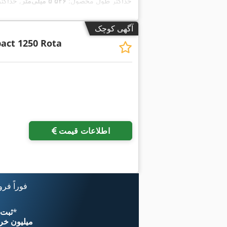
, حداکثر طول محصول:
۵٬۵۲۶ میلی‌متر
, حداکث
آگهی کوچک
act 1250 Rota
اطلاعات قیمت
فوراً فر
*
اکنون از 
۱۱ میلیون خر