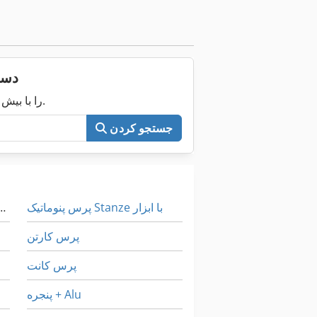
دست
اکنون کل Machineseeker را با بیش از ۲۰۰٬۰۰۰ ماشین مستعمل جستجو کنید.
جستجو کردن
پرس پنوماتیک Stanze با ابزار
پارچه برای تمیز کردن ماشین لباسشویی صنعتی پ
پرس کارتن
پرس کانت
پنجره + Alu