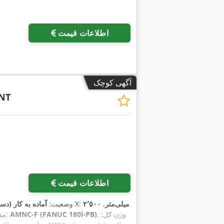
اطلاعات قیمت
آگهی کوچک
NT
اطلاعات قیمت
۲٬۵۰۰ میلی‌متر
,
, مسافت جابجایی محور X:
, وضعیت:
آماده به کار (د
, وزن کل:
AMNC-F (FANUC 180i-PB)
, مدل کنترلر: