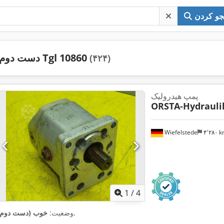
و کردن
دست دوم Tgl 10860
(۴۲۴)
پمپ هیدرولیک
ORSTA-Hydrauli
Wiefelstede
۴٬۲۸۰ 
1
/
4
,
وضعیت:
خوب (دست دوم)