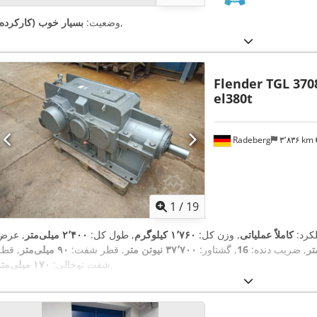
,
وضعیت:
بسیار خوب (کارکرده)
Flender TGL 370
el380t
Radeberg
۳٬۸۳۶ km
1
/
19
لکرد:
کاملاً عملیاتی
, وزن کل:
۱٬۷۶۰ کیلوگرم
, طول کل:
۲٬۴۰۰ میلی‌متر
, عرض
, ضریب دنده:
16
, گشتاور:
۳۷٬۷۰۰ نیوتن متر
, قطر شفت:
۹۰ میلی‌متر
, قطر
,
شفت توخالی:
۱۷۰ میلی‌متر