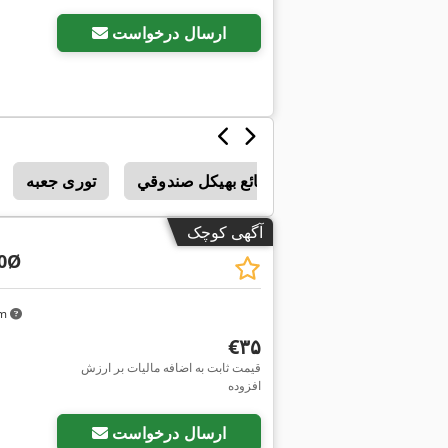
ارسال درخواست
حامل بضائع بهيكل صندوقي
توری جعبه
آگهی کوچک
60Ø
km
‎€۳۵
قیمت ثابت به اضافه مالیات بر ارزش
افزوده
ارسال درخواست