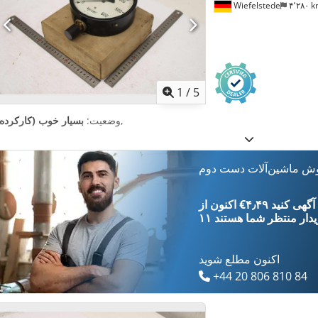
Wiefelstede
۴٬۲۸۰ 
1
/
5
,
وضعیت:
بسیار خوب (کارکرده)
وش ماشین‌آلات دست دوم
‎€۴٫۴۹ ثبت آگهی کنید
یدار
منتظر شما هستند
اکنون مطلع شوید
+44 20 806 810 84