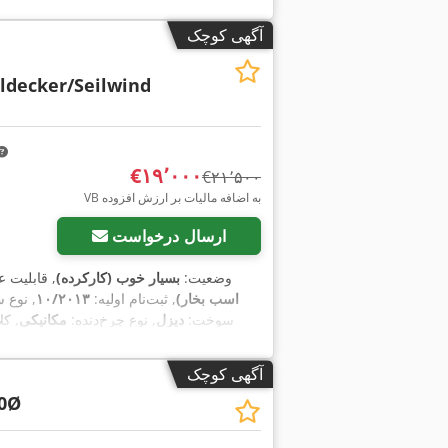
آگهی کوچک
ldecker/Seilwind
‎€۱۹٬۰۰۰
‎€۲۱٬۵۰۰
VB به اضافه مالیات بر ارزش افزوده
ارسال درخواست
وضعیت:
بسیار خوب (کارکرده)
, قابلیت 
اسب بخار)
, ثبت‌نام اولیه:
۱۰/۲۰۱۳
, نوع
, سوخت:
دیزل
, نوع چرخ‌دنده:
مکانیکی
, ک
,
انتشار:
آگهی کوچک
60Ø