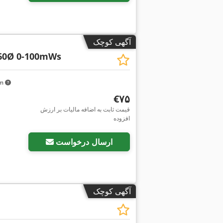
آگهی کوچک
160Ø 0-100mWs
km
‎€۷۵
قیمت ثابت به اضافه مالیات بر ارزش
افزوده
ارسال درخواست
آگهی کوچک