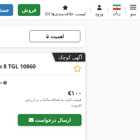
فروش
جستج
زبان
منو
ورود
لیست علاقه‌مندی‌ها
(0)
اهمیت
آگهی کوچک
k
8 TGL 10860
km
‎€۱۰۰
قیمت ثابت به اضافه مالیات بر ارزش
افزوده
ارسال درخواست