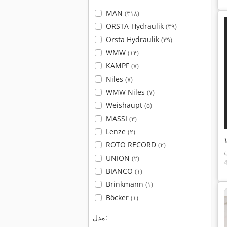
MAN
(۳۱۸)
ORSTA-Hydraulik
(۳۹)
Orsta Hydraulik
(۳۹)
WMW
(۱۴)
KAMPF
(۷)
Niles
(۷)
WMW Niles
(۷)
Weishaupt
(۵)
MASSI
(۳)
Lenze
(۲)
۱۷
ROTO RECORD
(۲)
UNION
(۲)
BIANCO
(۱)
Brinkmann
(۱)
Böcker
(۱)
مدل: