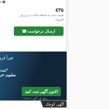
km
‎€۳۵
قیمت ثابت به اضافه مالیات بر ارزش
افزوده
ارسال درخواست
فوراً فر
*
اکنون از 
۱۱ میلیون خر
اکنون آگهی ثبت کنید
*برای هر آگهی/ماهانه
آگهی کوچک