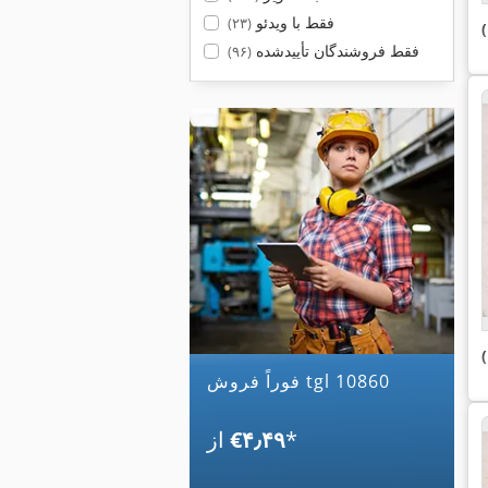
فقط با ویدئو
(۲۳)
فقط فروشندگان تأییدشده
(۹۶)
فوراً فروش tgl 10860
*
‎€۴٫۴۹
از