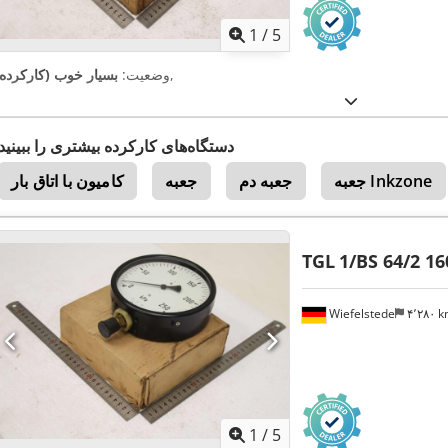
1
/
5
,
وضعیت:
بسیار خوب (کارکرده)
دستگاه‌های کارکرده بیشتری را ببینید
جعبه Inkzone
جعبه دم
جعبه
کامیون با اتاق بار
TGL
1/BS 64/2 1
Wiefelstede
۴٬۲۸۰ 
1
/
5