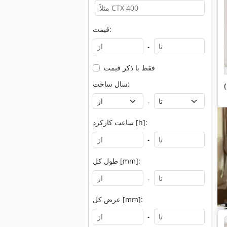
قیمت:
-
فقط با ذکر قیمت
سال ساخت:
-
ساعت کارکرد [h]:
-
طول کل [mm]:
-
عرض کل [mm]:
-