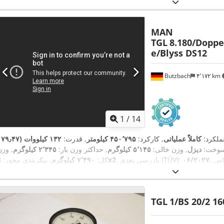
MAN
TGL
8.180/Doppe
e/Blyss DS12
Butzbach
۴٬۱۷۲ km
1
/
14
عملکرد:
کاملاً عملیاتی
, کارکرد:
۴۵۰٬۷۹۵ کیلومتر
, قدرت:
۱۳۲ کیلووات (۹٫۴۷
 سوخت:
دیزل
, وزن خالی:
۵٬۱۴۵ کیلوگرم
, حداکثر وزن بار:
۲٬۳۴۵ کیلوگرم
, وزن
لاس
۰۶/۲۰۲۷
, بازرسی بعدی (TÜV):
4x2
کل:
۷٬۴۹۰ کیلوگرم
, پیکربندی محور:
یورو ۵
, سیستم تعلیق:
فولاد-هوا
, سال ساخت:
۲۰۱۳
, تجهیزات:
اتصال یدک‌کش
TGL
1/BS 20/2 1