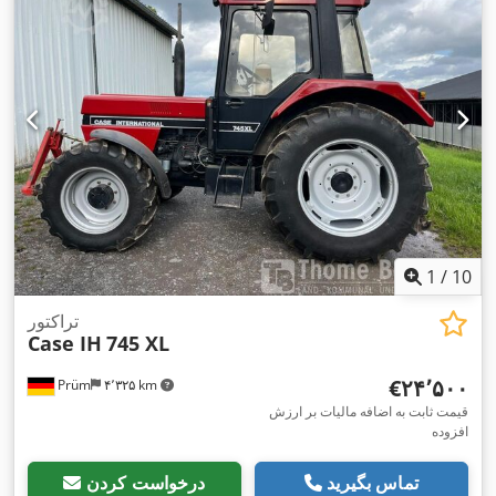
1
/
10
تراکتور
Case IH
745 XL
‎€۲۴٬۵۰۰
Prüm
۴٬۳۲۵ km
قیمت ثابت به اضافه مالیات بر ارزش
افزوده
تماس بگیرید
درخواست کردن