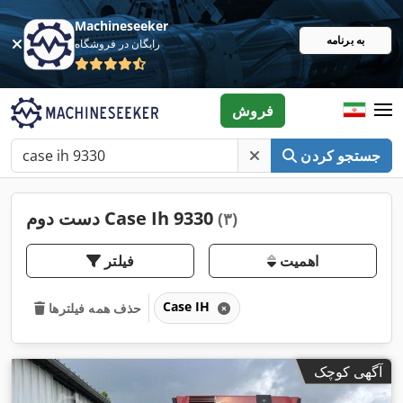
Machineseeker
به برنامه
رایگان در فروشگاه
فروش
جستجو کردن
دست دوم Case Ih 9330
(۳)
اهمیت
فیلتر
Case IH
حذف همه فیلترها
آگهی کوچک