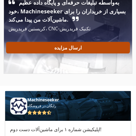
به‌واسطه تبلیغات حرفه‌ای و پایگاه داده عظیم
Case Ih 4420
خود، Machineseeker بسیاری از خریداران را برای
Case Ih 5130
ماشین‌آلات من پیدا می‌کند.
کریستین فریدریش، CNC-تکنیک فریدریش
Case Ih 633
Case Ih 7130
ارسال مزایده
Case Ih 733 A
Case Ih 8010
Case Ih 8230
Case Ih 833 A
Machineseeker
Case Ih 885
رایگان در فروشگاه
Case Ih 8920
اپلیکیشن شماره ۱ برای ماشین‌آلات دست دوم!
Case Ih 8930