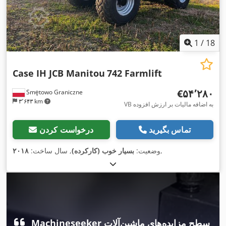
1
/
18
Case IH JCB Manitou
742 Farmlift
‎€۵۴٬۲۸۰
Smętowo Graniczne
۳٬۶۴۳ km
VB به اضافه مالیات بر ارزش افزوده
تماس بگیرید
درخواست کردن
,
وضعیت:
بسیار خوب (کارکرده)
, سال ساخت:
۲۰۱۸
Machineseeker سطح مزایده‌های ماشین‌آلات