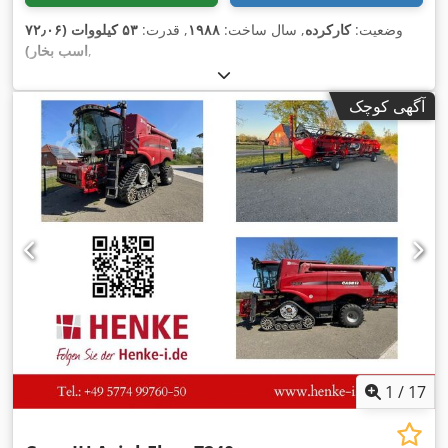
وضعیت:
کارکرده
, سال ساخت:
۱۹۸۸
, قدرت:
۵۳ کیلووات (۷۲٫۰۶
,
اسب بخار)
آگهی کوچک
1
/
17