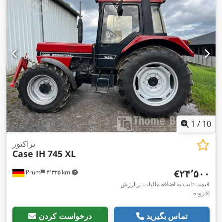
1
/
10
تراکتور
Case IH
745 XL
‎€۲۴٬۵۰۰
Prüm
۴٬۳۲۵ km
قیمت ثابت به اضافه مالیات بر ارزش
افزوده
تماس بگیرید
درخواست کردن