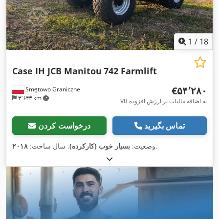
1
/
18
Case IH JCB Manitou
742 Farmlift
‎€۵۴٬۲۸۰
Smętowo Graniczne
۳٬۶۴۳ km
VB به اضافه مالیات بر ارزش افزوده
تماس بگیرید
درخواست کردن
,
وضعیت:
بسیار خوب (کارکرده)
, سال ساخت:
۲۰۱۸