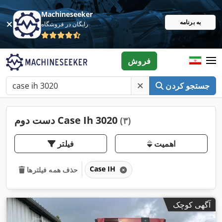
Machineseeker
به برنامه
رایگان در فروشگاه
فروش
جستجو کردن
دست دوم Case Ih 3020
(۳)
اهمیت
فیلتر
Case IH
حذف همه فیلترها
آگهی کوچک