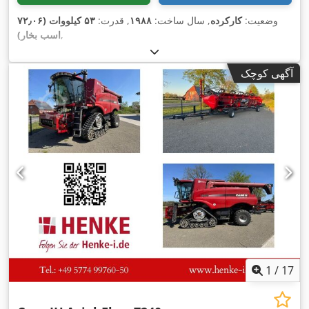
وضعیت:
کارکرده
, سال ساخت:
۱۹۸۸
, قدرت:
۵۳ کیلووات (۷۲٫۰۶
,
اسب بخار)
آگهی کوچک
1
/
17