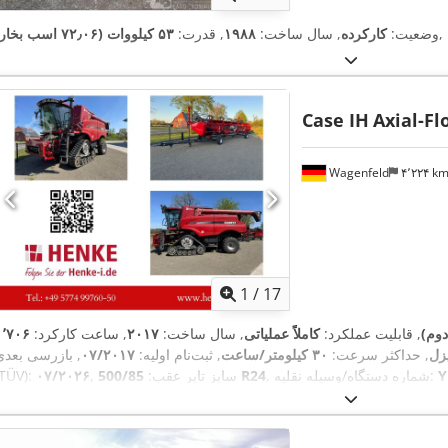
,
وضعیت:
کارکرده
, سال ساخت:
۱۹۸۸
, قدرت:
۵۳ کیلووات (۷۲٫۰۶ اسب بخار)
Case IH
Axial-Fl
Wagenfeld
۴٬۲۲۴ k
1
/
17
دوم)
, قابلیت عملکرد:
کاملاً عملیاتی
, سال ساخت:
۲۰۱۷
, ساعت کارکرد:
زل
, حداکثر سرعت:
۳۰ کیلومتر/ساعت
, ثبت‌نام اولیه:
۰۷/۲۰۱۷
, بازرسی بعدی
Y
, شماره دستگاه/وسیله نقلیه:
500/85 R24
, سایز تایر عقب:
۰۷/۲۰۲۶
(TÜV):
,
مطبوع, دستگاه برش کلزا, روشنایی, کابین