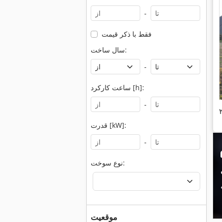
-
فقط با ذکر قیمت
سال ساخت:
-
ساعت کارکرد [h]:
-
قدرت [kW]:
-
نوع سوخت:
موقعیت