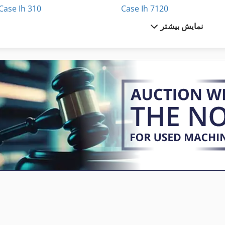
Case Ih 310
Case Ih 7120
نمایش بیشتر
Case Ih 3230
Case Ih 7130
Case Ih 3394
Case Ih 7140
Case Ih 340
Case Ih 8010
Case Ih 4230
Case Ih 8120