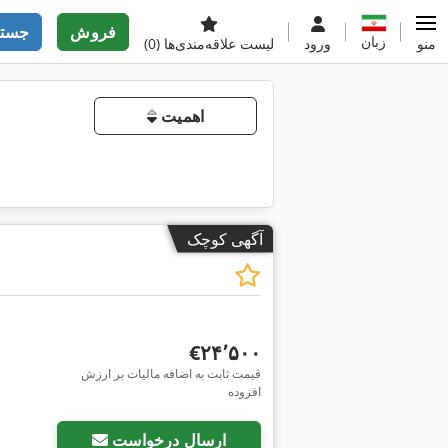
فروش
جستج
زبان
منو
ورود
لیست علاقه‌مندی‌ها
(0)
اهمیت
آگهی کوچک
‎€۲۴٬۵۰۰
قیمت ثابت به اضافه مالیات بر ارزش
افزوده
ارسال درخواست