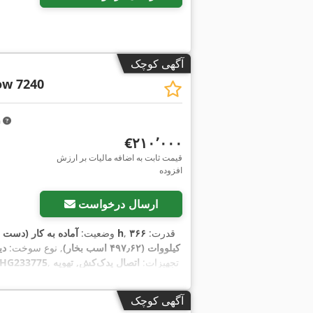
آگهی کوچک
ow 7240
m
‎€۲۱۰٬۰۰۰
قیمت ثابت به اضافه مالیات بر ارزش
افزوده
ارسال درخواست
, قدرت:
۳۶۶
۱٬۷۰۶ h
وضعیت:
آماده به کار (دست 
کیلووات (۴۹۷٫۶۲ اسب بخار)
, نوع سوخت:
دی
, تجهیزات:
اتصال یدک‌کش, تهویه
HG233775
آگهی کوچک