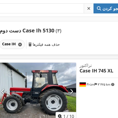
و کردن
دست دوم Case Ih 5130
(۳)
Case IH
حذف همه فیلترها
تراکتور
Case IH
745 XL
Prüm
۴٬۳۲۵ km
1
/
10