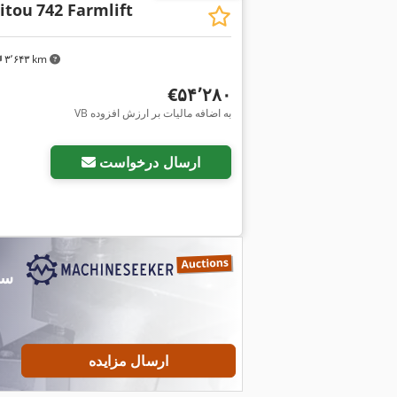
itou
742 Farmlift
۳٬۶۴۳ km
‎€۵۴٬۲۸۰
VB به اضافه مالیات بر ارزش افزوده
ارسال درخواست
ارسال مزایده