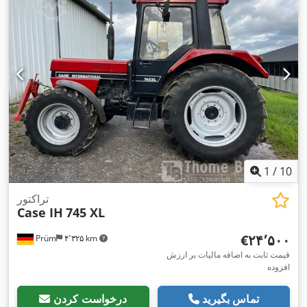
1
/
10
تراکتور
Case IH
745 XL
‎€۲۴٬۵۰۰
Prüm
۴٬۳۲۵ km
قیمت ثابت به اضافه مالیات بر ارزش
افزوده
تماس بگیرید
درخواست کردن