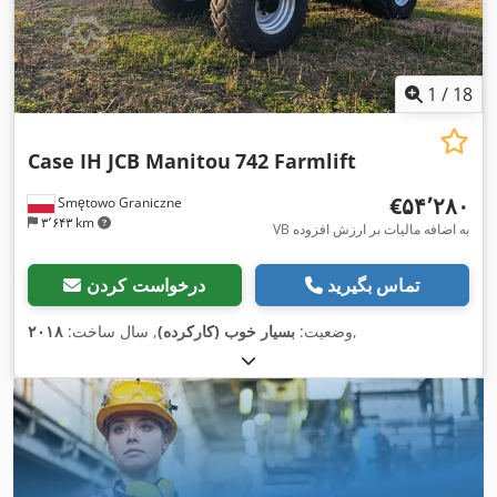
1
/
18
Case IH JCB Manitou
742 Farmlift
‎€۵۴٬۲۸۰
Smętowo Graniczne
۳٬۶۴۳ km
VB به اضافه مالیات بر ارزش افزوده
تماس بگیرید
درخواست کردن
,
وضعیت:
بسیار خوب (کارکرده)
, سال ساخت:
۲۰۱۸