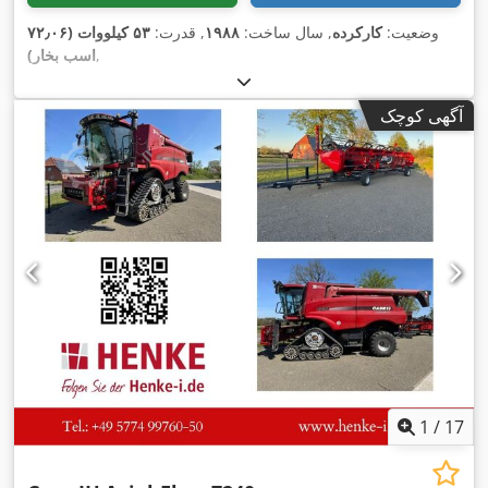
وضعیت:
کارکرده
, سال ساخت:
۱۹۸۸
, قدرت:
۵۳ کیلووات (۷۲٫۰۶
,
اسب بخار)
آگهی کوچک
1
/
17