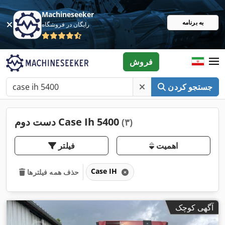
Machineseeker
به برنامه
رایگان در فروشگاه
فروش
جستجو کردن
دست دوم Case Ih 5400
(۳)
اهمیت
فیلتر
Case IH
حذف همه فیلترها
آگهی کوچک