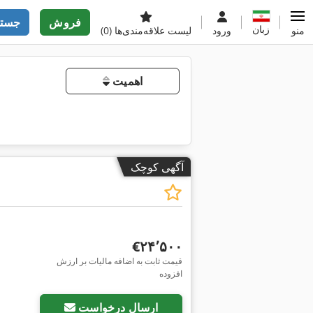
فروش
جستج
زبان
منو
ورود
لیست علاقه‌مندی‌ها
(0)
اهمیت
آگهی کوچک
‎€۲۴٬۵۰۰
قیمت ثابت به اضافه مالیات بر ارزش
افزوده
ارسال درخواست