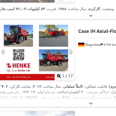
,
وضعیت:
کارکرده
, سال ساخت:
۱۹۸۸
, قدرت:
۵۳ کیلووات (۷۲٫۰۶ اسب بخار)
Case IH
Axial-Fl
Wagenfeld
۴٬۲۲۴ k
1
/
17
دوم)
, قابلیت عملکرد:
کاملاً عملیاتی
, سال ساخت:
۲۰۱۷
, ساعت کارکرد:
زل
, حداکثر سرعت:
۳۰ کیلومتر/ساعت
, ثبت‌نام اولیه:
۰۷/۲۰۱۷
, بازرسی بعدی
Y
, شماره دستگاه/وسیله نقلیه:
500/85 R24
, سایز تایر عقب:
۰۷/۲۰۲۶
(TÜV):
,
مطبوع, دستگاه برش کلزا, روشنایی, کابین