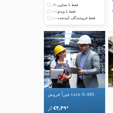
فقط با تصاویر
(۳)
فقط با ویدئو
(۰)
فقط فروشندگان تأییدشده
(۰)
فوراً فروش case ih 885
*
‎€۴٫۴۹
از