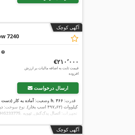
آگهی کوچک
ow 7240
m
‎€۲۱۰٬۰۰۰
قیمت ثابت به اضافه مالیات بر ارزش
افزوده
ارسال درخواست
, قدرت:
۳۶۶
۱٬۷۰۶ h
وضعیت:
آماده به کار (دست 
کیلووات (۴۹۷٫۶۲ اسب بخار)
, نوع سوخت:
دی
, تجهیزات:
اتصال یدک‌کش, تهویه
HG233775
آگهی کوچک