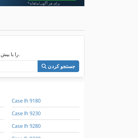
*برای هر آگهی/ماهانه
اکنون کل Machineseeker را با بیش از ۲۰۰٬۰۰۰ ماشین مستعمل جستجو کنید.
جستجو کردن
Case Ih 9180
Case Ih 9230
Case Ih 9280