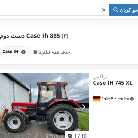
و کردن
دست دوم Case Ih 885
(۳)
Case IH
حذف همه فیلترها
تراکتور
Case IH
745 XL
Prüm
۴٬۳۲۵ km
1
/
10