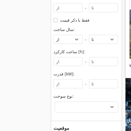
-
فقط با ذکر قیمت
سال ساخت:
-
ساعت کارکرد [h]:
-
قدرت [kW]:
-
نوع سوخت:
موقعیت