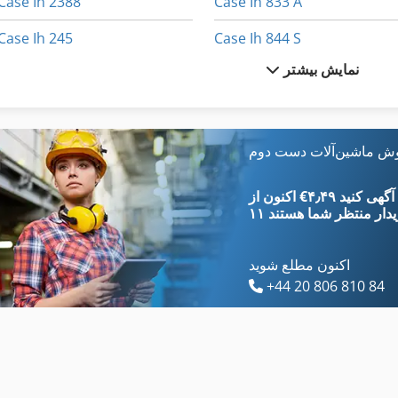
Case Ih 2388
Case Ih 833 A
Case Ih 245
Case Ih 844 S
نمایش بیشتر
Case Ih 3394
Case Ih 844 Xla
Case Ih 4420
Case Ih 886
Case Ih 744
Case Ih 8920
وش ماشین‌آلات دست دوم
Case Ih 745 Xl
Case Ih 8930
‎€۴٫۴۹ ثبت آگهی کنید
یدار
منتظر شما هستند
اکنون مطلع شوید
+44 20 806 810 84