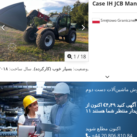
Case IH JCB Man
Smętowo Graniczne
1
/
18
,
وضعیت:
بسیار خوب (کارکرده)
, سال ساخت:
۲۰۱۸
وش ماشین‌آلات دست دوم
‎€۴٫۴۹ ثبت آگهی کنید
یدار
منتظر شما هستند
اکنون مطلع شوید
+44 20 806 810 84