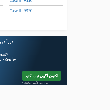
Case Ih 9330
Case Ih 9370
Case Ih Mx 135
Case Ih Mx 285
فوراً فر
*
اکنون از 
۱۱ میلیون خر
اکنون آگهی ثبت کنید
*برای هر آگهی/ماهانه