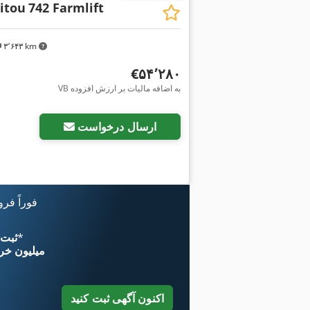
itou
742 Farmlift
۳٬۶۴۳ km
‎€۵۴٬۲۸۰
VB به اضافه مالیات بر ارزش افزوده
ارسال درخواست
فوراً فر
*
اکنون از 
۱۱ میلیون خر
اکنون آگهی ثبت کنید