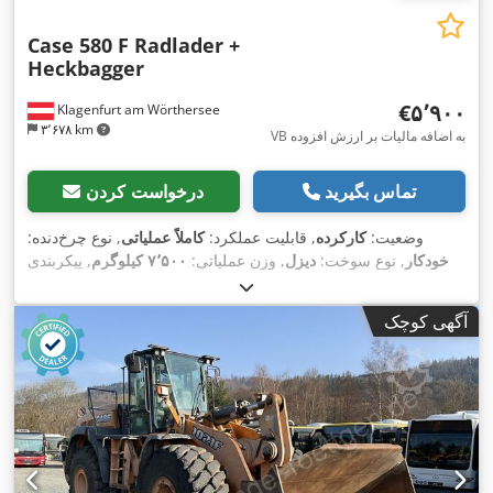
Case 580 F Radlader +
Heckbagger
‎€۵٬۹۰۰
Klagenfurt am Wörthersee
۳٬۶۷۸ km
VB به اضافه مالیات بر ارزش افزوده
تماس بگیرید
درخواست کردن
وضعیت:
کارکرده
, قابلیت عملکرد:
کاملاً عملیاتی
, نوع چرخ‌دنده:
خودکار
, نوع سوخت:
دیزل
, وزن عملیاتی:
۷٬۵۰۰ کیلوگرم
, پیکربندی
, ثبت‌نام اولیه:
۱۰/۱۹۷۷
, سال ساخت:
۱۹۷۷
, تجهیزات:
4x2
محور:
,
هیدرولیک
آگهی کوچک