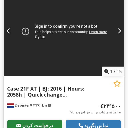
1
/
15
Case
21F XT | BJ: 2016 | Hours:
2058h | Quick change...
‎€۲۴٬۵۰۰
Deventer
۴٬۳۸۲ km
VB به اضافه مالیات بر ارزش افزوده
تماس بگیرید
درخواست کردن