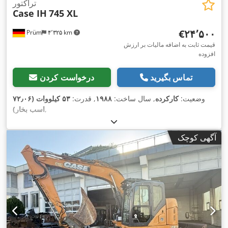
تراکتور
Case IH
745 XL
‎€۲۴٬۵۰۰
Prüm
۴٬۳۲۵ km
قیمت ثابت به اضافه مالیات بر ارزش
افزوده
تماس بگیرید
درخواست کردن
وضعیت:
کارکرده
, سال ساخت:
۱۹۸۸
, قدرت:
۵۳ کیلووات (۷۲٫۰۶
,
اسب بخار)
آگهی کوچک