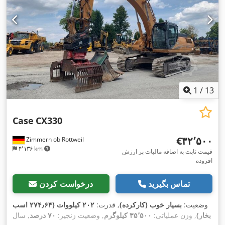
1
/
13
Case
CX330
‎€۳۲٬۵۰۰
Zimmern ob Rottweil
۴٬۱۳۶ km
قیمت ثابت به اضافه مالیات بر ارزش
افزوده
تماس بگیرید
درخواست کردن
وضعیت:
بسیار خوب (کارکرده)
, قدرت:
۲۰۲ کیلووات (۲۷۴٫۶۴ اسب
بخار)
, وزن عملیاتی:
۳۵٬۵۰۰ کیلوگرم
, وضعیت زنجیر:
۷۰ درصد
, سال