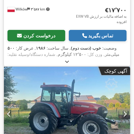
‎€۱۷٬۷۰۰
Wilków
۳٬۵۸۷ km
EXW VB به اضافه مالیات بر ارزش
افزوده
تماس بگیرید
درخواست کردن
وضعیت:
خوب (دست دوم)
, سال ساخت:
۱۹۸۶
, عرض کار:
۵۰۰
میلی‌متر
, وزن کل:
۱۲٬۵۰۰ کیلوگرم
, شماره دستگاه/وسیله نقلیه:
017128
,
آگهی کوچک