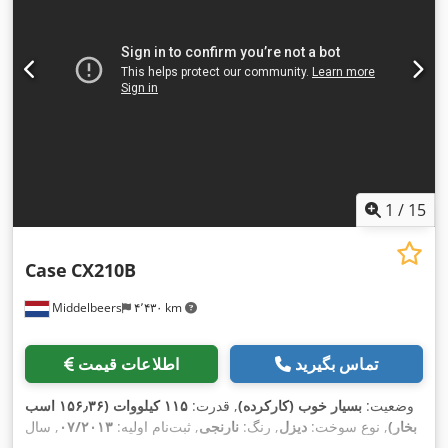
1
/
15
Case
CX210B
Middelbeers
۴٬۴۳۰ km
تماس بگیرید
اطلاعات قیمت
وضعیت:
بسیار خوب (کارکرده)
, قدرت:
۱۱۵ کیلووات (۱۵۶٫۳۶ اسب
بخار)
, نوع سوخت:
دیزل
, رنگ:
نارنجی
, ثبت‌نام اولیه:
۰۷/۲۰۱۳
, سال
,
۱۵٬۱۰۹ h
ساخت:
۲۰۱۲
, ساعت کارکرد: