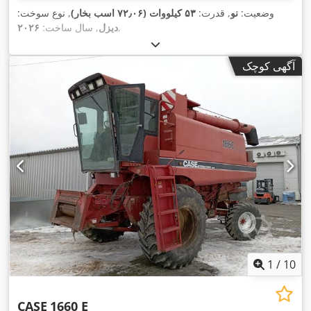
وضعیت:
نو
, قدرت:
۵۳ کیلووات (۷۲٫۰۶ اسب بخار)
, نوع سوخت:
,
دیزل
, سال ساخت:
۲۰۲۶
آگهی کوچک
1
/
10
CASE
1660 E