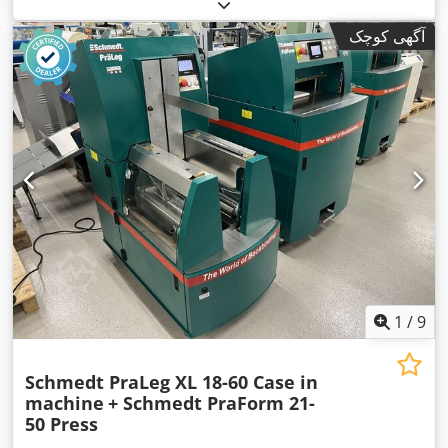
,
, تجهیزات:
تهویه مطبوع
۹٬۱۳۹ h
ساخت:
۲۰۰۶
, ساعت کارکرد:
آگهی کوچک
1
/
9
Schmedt PraLeg XL 18-60 Case in
machine
+ Schmedt PraForm 21-
50 Press