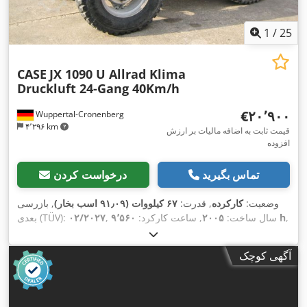
1
/
25
CASE
JX 1090 U Allrad Klima
Druckluft 24-Gang 40Km/h
‎€۲۰٬۹۰۰
Wuppertal-Cronenberg
۴٬۲۹۶ km
قیمت ثابت به اضافه مالیات بر ارزش
افزوده
تماس بگیرید
درخواست کردن
وضعیت:
کارکرده
, قدرت:
۶۷ کیلووات (۹۱٫۰۹ اسب بخار)
, بازرسی
,
۹٬۵۶۰ h
, سال ساخت:
۲۰۰۵
, ساعت کارکرد:
۰۲/۲۰۲۷
بعدی (TÜV):
,
تجهیزات:
تهویه مطبوع, چهار چرخ محرک, کابین
آگهی کوچک