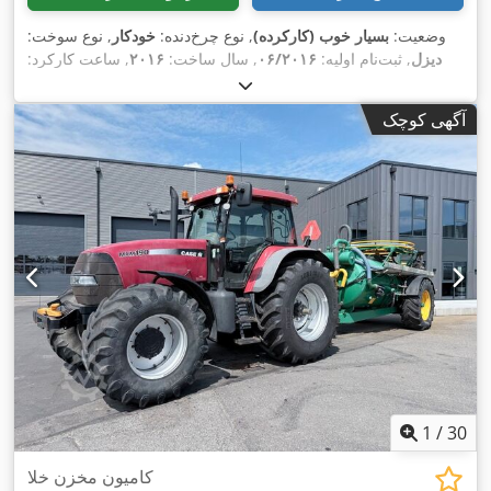
وضعیت:
بسیار خوب (کارکرده)
, نوع چرخ‌دنده:
خودکار
, نوع سوخت:
دیزل
, ثبت‌نام اولیه:
۰۶/۲۰۱۶
, سال ساخت:
۲۰۱۶
, ساعت کارکرد:
,
, تجهیزات:
کابین
۲٬۰۵۸ h
آگهی کوچک
1
/
30
کامیون مخزن خلا