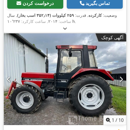
تماس بگیرید
درخواست کردن
وضعیت:
کارکرده
, قدرت:
۲۵۹ کیلووات (۳۵۲٫۱۴ اسب بخار)
, سال
,
۱۰٬۲۳۷ h
ساخت:
۲۰۱۴
, ساعت کارکرد:
آگهی کوچک
1
/
10