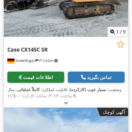
1
/
9
Case
CX145C SR
Sindelfingen
۴٬۱۱۸ km
تماس بگیرید
اطلاعات قیمت
وضعیت:
بسیار خوب (کارکرده)
, قابلیت عملکرد:
کاملاً عملیاتی
, سال
,
۱۱٬۵۰۰ h
ساخت:
۲۰۱۶
, ساعت کارکرد:
آگهی کوچک