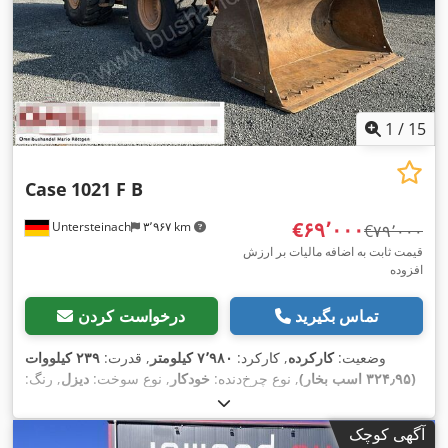
1
/
15
Case
1021 F B
‎€۶۹٬۰۰۰
Untersteinach
۳٬۹۶۷ km
‎€۷۹٬۰۰۰
قیمت ثابت به اضافه مالیات بر ارزش
افزوده
تماس بگیرید
درخواست کردن
وضعیت:
کارکرده
, کارکرد:
۷٬۹۸۰ کیلومتر
, قدرت:
۲۳۹ کیلووات
(۳۲۴٫۹۵ اسب بخار)
, نوع چرخ‌دنده:
خودکار
, نوع سوخت:
دیزل
, رنگ:
زرد
, ثبت‌نام اولیه:
۰۱/۲۰۱۳
, سال ساخت:
۲۰۱۳
, تجهیزات:
تهویه
,
مطبوع
آگهی کوچک