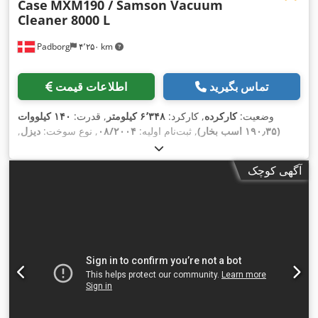
Case
MXM190 / Samson Vacuum
Cleaner 8000 L
Padborg
۴٬۲۵۰ km
تماس بگیرید
اطلاعات قیمت
وضعیت:
کارکرده
, کارکرد:
۶٬۳۴۸ کیلومتر
, قدرت:
۱۴۰ کیلووات
(۱۹۰٫۳۵ اسب بخار)
, ثبت‌نام اولیه:
۰۸/۲۰۰۴
, نوع سوخت:
دیزل
,
,
سال ساخت:
۲۰۰۴
آگهی کوچک