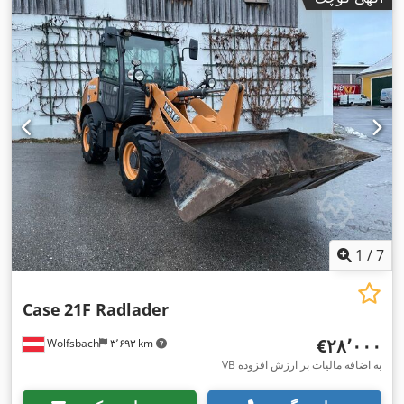
1
/
7
Case
21F Radlader
‎€۲۸٬۰۰۰
Wolfsbach
۳٬۶۹۳ km
VB به اضافه مالیات بر ارزش افزوده