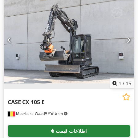
1
/
15
CASE
CX 105 E
Moerbeke-Waas
۴٬۵۱۵ km
اطلاعات قیمت