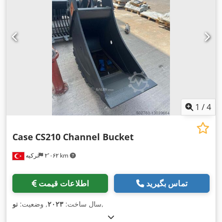
1
/
4
Case
CS210 Channel Bucket
۲٬۰۶۲ km
ترکیه
تماس بگیرید
اطلاعات قیمت
,
سال ساخت:
۲۰۲۳
, وضعیت:
نو