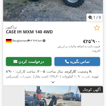
1
/
9
تراکتور
CASE
IH MXM 140 4WD
‎€۲۵٬۹۰۰
Bergkamen
۴٬۲۶۹ km
قیمت ثابت به اضافه مالیات بر ارزش
افزوده
تماس بگیرید
درخواست کردن
,
۸٬۹۰۰ h
وضعیت:
کارکرده
, سال ساخت:
۲۰۰۵
, ساعت کارکرد:
قدرت:
۱۰۹ کیلووات (۱۴۸٫۲۰ اسب بخار)
, تجهیزات:
اِی‌بی‌اِس‎, تهویه
,
مطبوع, چهار چرخ محرک, کابین
آگهی کوچک