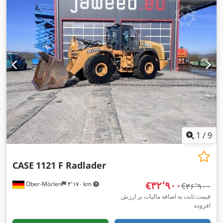
1
/
9
CASE
1121 F Radlader
‎€۳۲٬۹۰۰
Ober-Mörlen
۴٬۱۷۰ km
‎€۳۶٬۹۰۰
قیمت ثابت به اضافه مالیات بر ارزش
افزوده