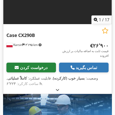
1
/
17
Case
CX290B
‎€۲۶٬۹۰۰
Karsin
۳٬۶۹۵ km
قیمت ثابت به اضافه مالیات بر ارزش
افزوده
تماس بگیرید
درخواست کردن
وضعیت:
بسیار خوب (کارکرده)
, قابلیت عملکرد:
کاملاً عملیاتی
,
,
۶٬۲۲۳ h
ساعت کارکرد: