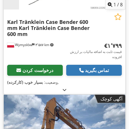
1
/
8
Karl Tränklein Case Bender 600
mm
Karl Tränklein Case Bender
600 mm
‎€۱٬۷۹۹
Wymysłów
۳٬۵۸۷ km
قیمت ثابت به اضافه مالیات بر ارزش
افزوده
تماس بگیرید
درخواست کردن
,
وضعیت:
بسیار خوب (کارکرده)
آگهی کوچک