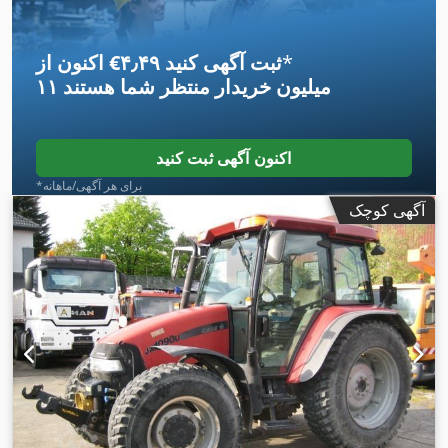
*
اکنون از ‎€۴٫۴۹ ثبت آگهی کنید
۱۱ میلیون خریدار
منتظر شما هستند
اکنون آگهی ثبت کنید
*برای هر آگهی/ماهانه
آگهی کوچک