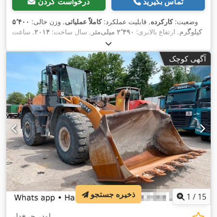
تماس بگیرید
درخواست کردن
وضعیت:
کارکرده
, قابلیت عملکرد:
کاملاً عملیاتی
, وزن خالی:
۵٬۴۰۰
کیلوگرم
, ارتفاع بالابری:
۲٬۴۹۰ میلی‌متر
, سال ساخت:
۲۰۱۴
, ساعت
, طول کل:
۵٬۵۵۰ میلی‌متر
, ارتفاع سازه:
۲٬۵۰۰
۲٬۰۸۱ h
کارکرد:
, عرض ساخت:
Diesel Motor
, نوع سیستم انتقال قدرت:
میلی‌متر
آگهی کوچک
,
۱٬۹۵۰ میلی‌متر
ذخیره جستجو
1
/
15
لودر چرخ‌دار