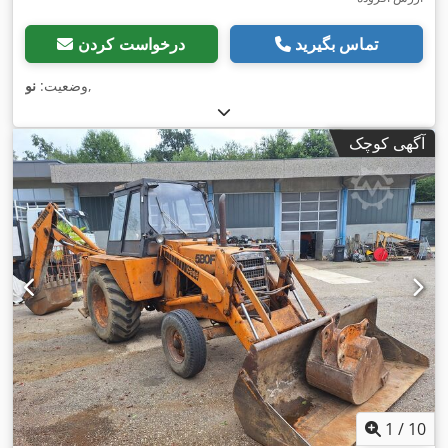
تماس بگیرید
درخواست کردن
,
وضعیت:
نو
آگهی کوچک
1
/
10