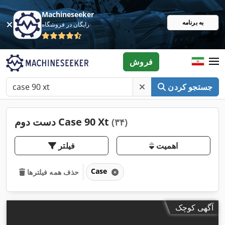
Machineseeker
به برنامه
رایگان در فروشگاه
فروش
جستجو کردن
دست دوم Case 90 Xt
(۳۴)
اهمیت
فیلتر
Case
حذف همه فیلترها
آگهی کوچک