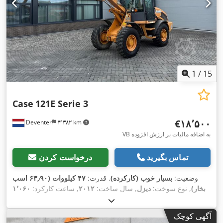
1
/
15
Case
121E Serie 3
‎€۱۸٬۵۰۰
Deventer
۴٬۳۸۲ km
VB به اضافه مالیات بر ارزش افزوده
تماس بگیرید
درخواست کردن
وضعیت:
بسیار خوب (کارکرده)
, قدرت:
۴۷ کیلووات (۶۳٫۹۰ اسب
بخار)
, نوع سوخت:
دیزل
, سال ساخت:
۲۰۱۲
, ساعت کارکرد:
۱٬۰۶۰
h
,
آگهی کوچک