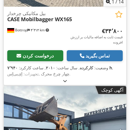
1
/
14
بیل مکانیکی چرخدار
CASE
Mobilbagger WX165
‎€۳۴٬۸۰۰
Bottrop
۴٬۳۱۴ km
قیمت ثابت به اضافه مالیات بر ارزش
افزوده
تماس بگیرید
درخواست کردن
,
۷٬۹۴۰ h
وضعیت:
کارکرده
, سال ساخت:
۲۰۱۰
, ساعت کارکرد:
,
اِی‌بی‌اِس‎, چهار چرخ محرک
تجهیزات:
آگهی کوچک