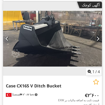
آگهی کوچک
1
/
4
Case
CX165 V Ditch Bucket
‎€۲٬۶۰۰
Susuz
۲٬۰۶۲ km
EXW قیمت ثابت به اضافه مالیات بر
ارزش افزوده