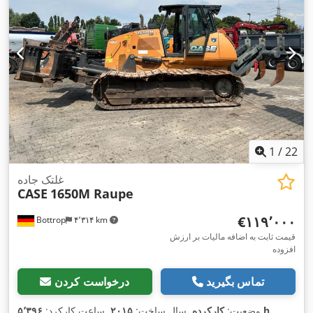
1
/
22
غلتک جاده
CASE
1650M Raupe
‎€۱۱۹٬۰۰۰
Bottrop
۴٬۳۱۴ km
قیمت ثابت به اضافه مالیات بر ارزش
افزوده
تماس بگیرید
درخواست کردن
,
۵٬۳۹۶ h
وضعیت:
کارکرده
, سال ساخت:
۲۰۱۵
, ساعت کارکرد: