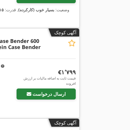
وضعیت:
بسیار خوب (کارکرده)
, قدرت:
۱۱۵ کیلووات (٫۳۶
آگهی کوچک
Case Bender 600
ein Case Bender
m
‎€۱٬۷۹۹
قیمت ثابت به اضافه مالیات بر ارزش
افزوده
ارسال درخواست
آگهی کوچک