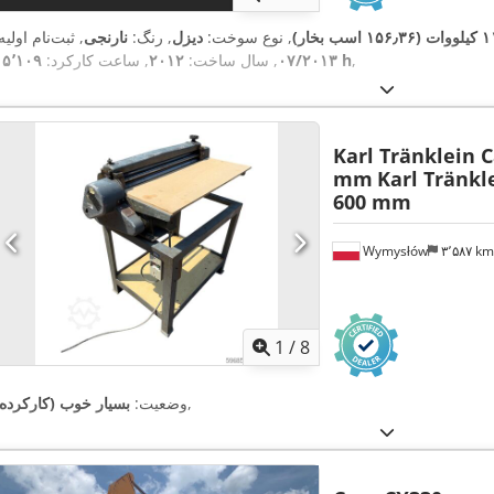
۱۵۶ اسب بخار)
, نوع سوخت:
دیزل
, رنگ:
نارنجی
, ثبت‌نام اولیه
,
۱۵٬۱۰۹ h
۰۷/۲۰۱۳
, سال ساخت:
۲۰۱۲
, ساعت کارکرد:
Karl Tränklein 
mm
Karl Tränkl
600 mm
Wymysłów
۳٬۵۸۷ k
1
/
8
,
وضعیت:
بسیار خوب (کارکرده)