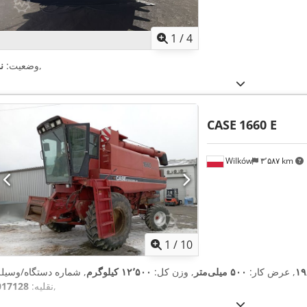
1
/
4
,
وضعیت:
ن
CASE
1660 E
Wilków
۳٬۵۸۷ km
1
/
10
۱۹
, عرض کار:
۵۰۰ میلی‌متر
, وزن کل:
۱۲٬۵۰۰ کیلوگرم
, شماره دستگاه/وسیله
,
نقلیه:
017128