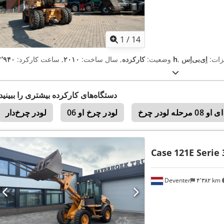
1
/
14
یزات:
۷٬۹۴۰ h
وضعیت:
کارکرده
, سال ساخت:
۲۰۱۰
, ساعت کارکرد:
دستگاه‌های کارکرده بیشتری را ببینید
ه لودر چرخ
لودر چرخ او 06
لودر چرخ‌دار
Case
121E Serie 
Deventer
۴٬۳۸۲ km