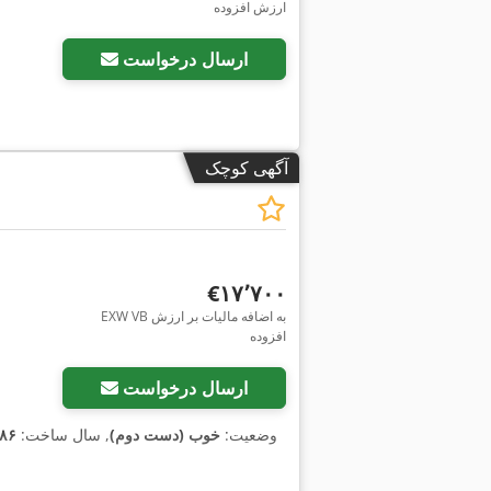
ارزش افزوده
ارسال درخواست
آگهی کوچک
‎€۱۷٬۷۰۰
EXW VB به اضافه مالیات بر ارزش
افزوده
ارسال درخواست
وضعیت:
خوب (دست دوم)
, سال ساخت:
۸۶