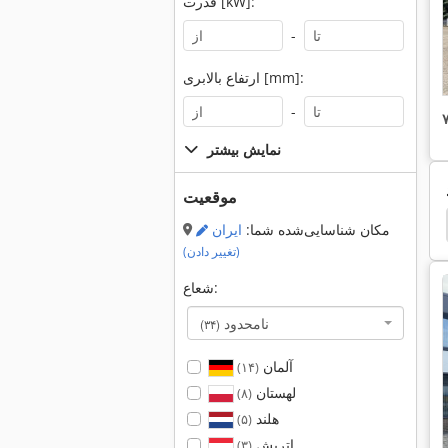
قدرت [kW]:
-
ارتفاع بالابری [mm]:
-
نمایش بیشتر
موقعیت
undai
Hitachi
Neuson 1903
Neuson 1503
مکان شناسایی‌شده شما:
ایران
(تغییر دادن)
شعاع:
نامحدود
(۳۴)
آلمان
(۱۴)
لهستان
(۸)
هلند
(۵)
اتریش
(۳)