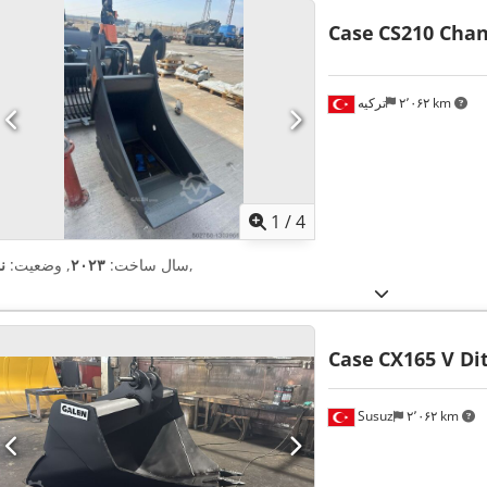
Case
CS210 Chan
۲٬۰۶۲ km
ترکیه
1
/
4
,
سال ساخت:
۲۰۲۳
, وضعیت:
ن
Case
CX165 V Di
Susuz
۲٬۰۶۲ km