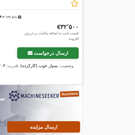
۴٬۱۳۶ km
‎€۳۲٬۵۰۰
قیمت ثابت به اضافه مالیات بر ارزش
افزوده
ارسال درخواست
وضعیت:
بسیار خوب (کارکرده)
, قدرت:
۲۰۲ کیلووات (۲۷۴٫۶۴ اس
ارسال مزایده