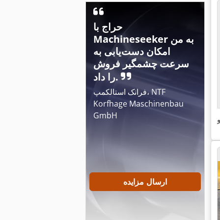
حراج با
Machineseeker به من
امکان دست‌یابی به
سرعت چشمگیر فروش
را داد.
فرانک استالکمپ، NTF
Korfhage Maschinenbau
GmbH
و
ارسال مزایده