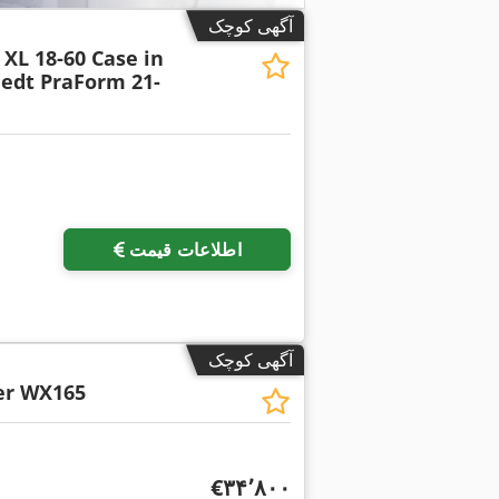
آگهی کوچک
XL 18-60 Case in
edt PraForm 21-
اطلاعات قیمت
آگهی کوچک
er WX165
‎€۳۴٬۸۰۰