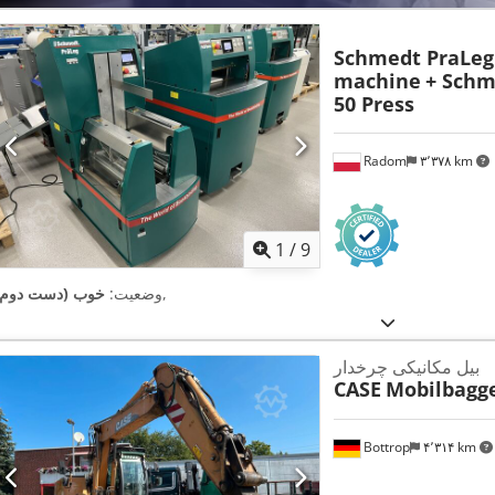
Schmedt PraLeg 
machine
+ Schm
50 Press
Radom
۳٬۳۷۸ km
1
/
9
,
وضعیت:
خوب (دست دوم)
بیل مکانیکی چرخدار
CASE
Mobilbagg
Bottrop
۴٬۳۱۴ km