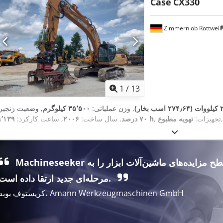
Case
CX330
Zimmern ob Rottweil
1
/
13
ب بخار)
, وزن عملیاتی:
۳۵٬۵۰۰ کیلوگرم
, وضعیت زنجیر:
,
, تجهیزات:
تهویه مطبوع
۹٬۱۳۹ h
۷۰ درصد
, سال ساخت:
۲۰۰۶
, ساعت کارکرد:
Machineseeker سطح مزایده‌های ماشین‌آلات ابزار را به
مرحله‌ای جدید ارتقا داده است.
کریستوف بوبه، Amann Werkzeugmaschinen GmbH