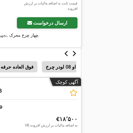
قیمت ثابت به اضافه مالیات بر ارزش
افزوده
ارسال درخواست
,
اِی‌بی‌اِس‎, چهار چرخ محرک
, تجه
فوق العاده حرفه ای او 08 لودر چرخ
فوق العاده حرفه ای او 08 مرحل
آگهی کوچک
3
‎€۱۸٬۵۰۰
VB به اضافه مالیات بر ارزش افزوده