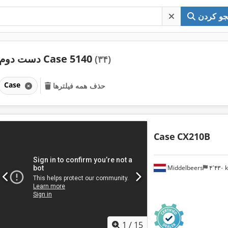
و کردن
دست دوم Case 5140
(۳۴)
Case
حذف همه فیلترها
Case
CX210B
Middelbeers
۴٬۴۳۰
1
/
15