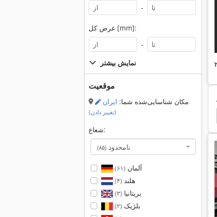
-
عرض کل [mm]:
-
نمایش بیشتر
موقعیت
مکان شناسایی‌شده شما:
ایران
(تغییر دادن)
Behringer
محدوده
Kasto Diagonal
Kasto
شعاع:
نامحدود
(۸۵)
آلمان
(۶۱)
هلند
(۴)
بریتانیا
(۳)
بلژیک
(۲)