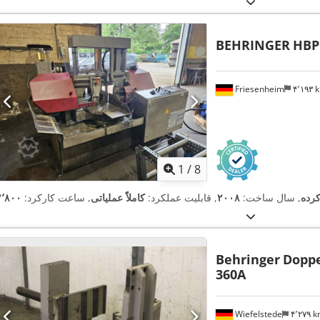
BEHRINGER
HBP
Friesenheim
۴٬۱۹۳
1
/
8
کرده
, سال ساخت:
۲۰۰۸
, قابلیت عملکرد:
کاملاً عملیاتی
, ساعت کارکرد:
Behringer
Doppe
360A
Wiefelstede
۴٬۲۷۹ 