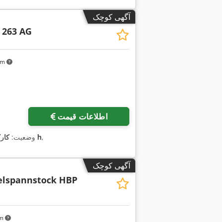
آگهی کوچک
 263 AG
 km
اطلاعات قیمت
,
۷٬۸۰۰ h
وضعیت:
کار
آگهی کوچک
lspannstock HBP
km