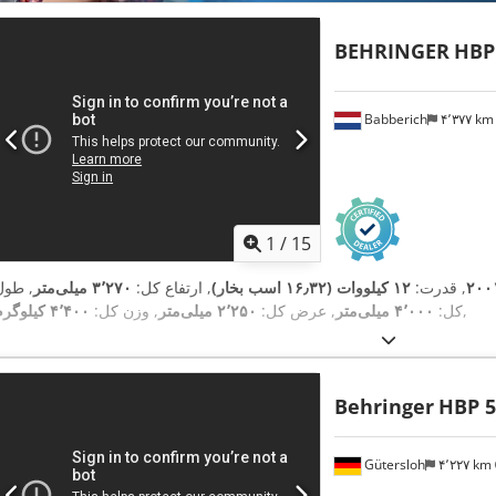
BEHRINGER
HBP
Babberich
۴٬۳۷۷ k
1
/
15
۲۰۰
, قدرت:
۱۲ کیلووات (۱۶٫۳۲ اسب بخار)
, ارتفاع کل:
۳٬۲۷۰ میلی‌متر
, طول
,
کل:
۴٬۰۰۰ میلی‌متر
, عرض کل:
۲٬۲۵۰ میلی‌متر
, وزن کل:
۴٬۴۰۰ کیلوگرم
Behringer
HBP 5
Gütersloh
۴٬۲۲۷ km