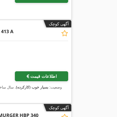
آگهی کوچک
 413 A
اطلاعات قیمت
وضعیت:
بسیار خوب (کارکرده)
, سال سا
آگهی کوچک
EMURGER
HBP 340