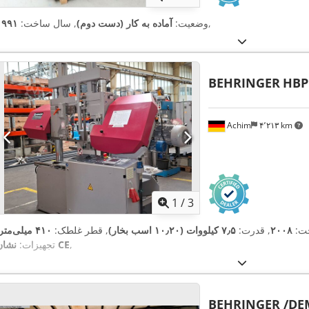
,
وضعیت:
آماده به کار (دست دوم)
, سال ساخت:
۱۹۹۱
BEHRINGER
HBP
Achim
۴٬۲۱۳ km
1
/
3
خت:
۲۰۰۸
, قدرت:
۷٫۵ کیلووات (۱۰٫۲۰ اسب بخار)
, قطر غلطک:
۴۱۰ میلی‌متر
,
نشان CE
تجهیزات:
BEHRINGER /D