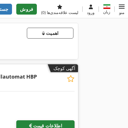
فروش
جستج
زبان
منو
ورود
لیست علاقه‌مندی‌ها
(0)
اهمیت
آگهی کوچک
llautomat
HBP
اطلاعات قیمت