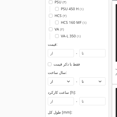
PSU
(۳)
PSU 450 H
(۱)
HCS
(۲)
HCS 160 MF
(۱)
VA
(۲)
VA-L 350
(۱)
قیمت:
-
فقط با ذکر قیمت
سال ساخت:
-
ساعت کارکرد [h]:
-
طول کل [mm]: