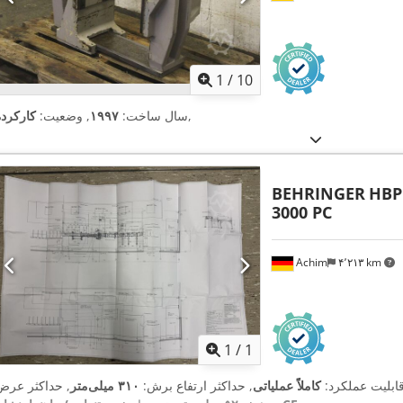
1
/
10
,
سال ساخت:
۱۹۹۷
, وضعیت:
کارکرده
BEHRINGER
HBP
3000 PC
Achim
۴٬۲۱۳ km
اویر بیشتر
1
/
1
قابلیت عملکرد:
کاملاً عملیاتی
, حداکثر ارتفاع برش:
۳۱۰ میلی‌متر
, حداکثر عرض