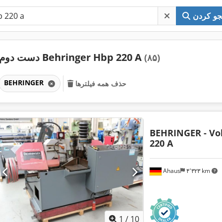
و کردن
دست دوم Behringer Hbp 220 A
(۸۵)
BEHRINGER
حذف همه فیلترها
BEHRINGER - Vo
220 A
Ahaus
۴٬۳۲۳ km
1
/
10