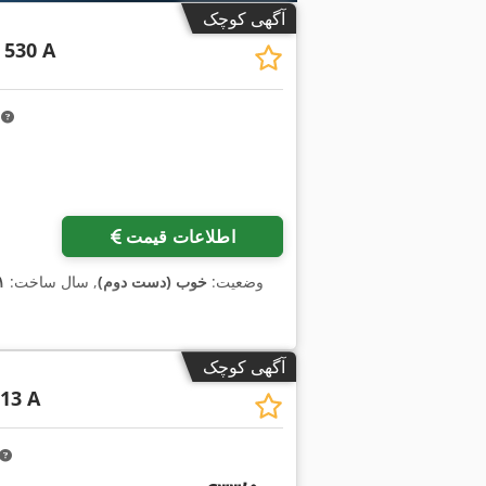
آگهی کوچک
 530 A
m
اطلاعات قیمت
وضعیت:
خوب (دست دوم)
, سال ساخت:
۱
آگهی کوچک
13 A