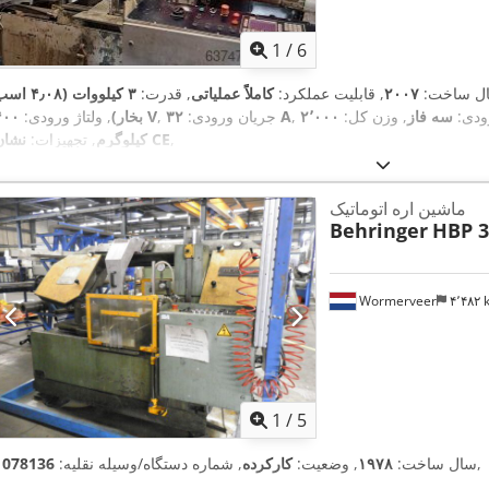
1
/
6
ال ساخت:
۲۰۰۷
, قابلیت عملکرد:
کاملاً عملیاتی
, قدرت:
۳ کیلووات (۴٫۰۸ 
رودی:
سه فاز
, وزن کل:
۲٬۰۰۰
۳۲ A
, جریان ورودی:
۴۰۰ V
بخار)
, ولتاژ ورودی:
,
نشان CE
کیلوگرم
, تجهیزات:
ماشین اره اتوماتیک
Behringer
HBP 3
Wormerveer
۴٬۴۸۲
1
/
5
,
سال ساخت:
۱۹۷۸
, وضعیت:
کارکرده
, شماره دستگاه/وسیله نقلیه:
1078136