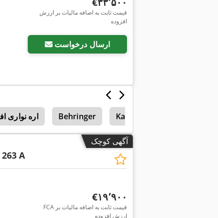
‎€۳۳٬۵۰۰
قیمت ثابت به اضافه مالیات بر ارزش
افزوده
ارسال درخواست
Kasto Diagonal
Kasto
Behringer
اره نواری افقی –
آگهی کوچک
 263 A
‎€۱۹٬۹۰۰
FCA قیمت ثابت به اضافه مالیات بر
ارزش افزوده