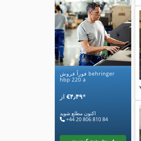
فوراً فروش behringer
hbp 220 a
*
‎€۴٫۴۹
از
اکنون مطلع شوید
+44 20 806 810 84
فروش بدون کمیسیون