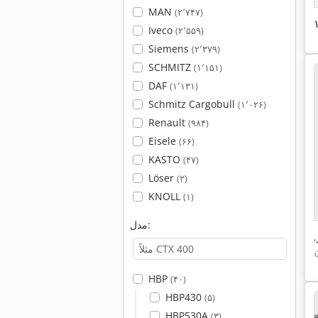
MAN
(۲٬۷۴۷)
Iveco
(۲٬۵۵۹)
Siemens
(۲٬۳۷۹)
SCHMITZ
(۱٬۱۵۱)
DAF
(۱٬۱۳۱)
Schmitz Cargobull
(۱٬۰۲۶)
Renault
(۹۸۴)
Eisele
(۶۶)
KASTO
(۴۷)
Löser
(۲)
KNOLL
(۱)
مدل:
,
HBP
(۴۰)
HBP430
(۵)
HBP530A
(۳)