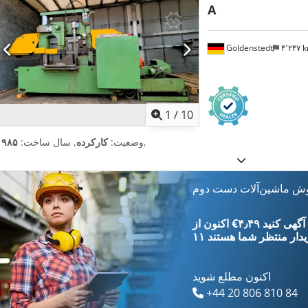
A
Goldenstedt
۴٬۲۴۷
1
/
10
,
وضعیت:
کارکرده
, سال ساخت:
۱۹۸۵
وش ماشین‌آلات دست دوم
‎€۴٫۴۹ ثبت آگهی کنید
یدار
منتظر شما هستند
اکنون مطلع شوید
+44 20 806 810 84