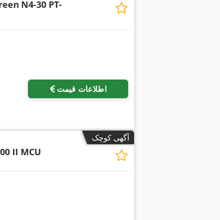
creen
N4-30 PT-
اطلاعات قیمت
آگهی کوچک
00 II MCU