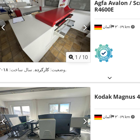
Agfa Avalon / S
R4600E
۴٬۰۶۹ km
آلمان
1
/
10
,
وضعیت:
کارکرده
, سال ساخت:
۲۰۱۸
Kodak
Magnus 4
۴٬۰۶۹ km
آلمان