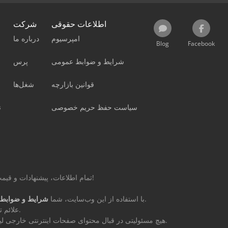
اطلاعات حقوقی
شرکت
امپرسیوم
درباره ما
Blog
Facebook
شرایط و ضوابط عمومی
پرس
قوانین بازارچه
شغل‌ها
سیاست حفظ حریم خصوصی
ن
تمام اطلاعات، پیشنهادات و قیمت‌های این صفحه غیر الزام‌آور و بدون تعهد است!
را می‌پذیرید.
با استفاده از این وب‌سایت، شما
شرایط و ضوابط 
علائم تجاری مذکور متعلق به مالکان مربوطه می‌باشند.
Machineseeker Group GmbH هیچ مسئولیتی در قبال محتوای صفحات اینترنتی خارجی لینک‌شده ندارد.