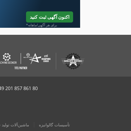
اکنون آگهی ثبت کنید
*برای هر آگهی/ماهانه
49 201 857 861 80
تأسیسات گالوانیزه
ماشین‌آلات تولید ف