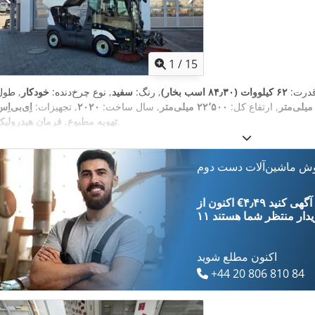
1
/
15
قدرت:
۶۲ کیلووات (۸۴٫۳۰ اسب بخار)
, رنگ:
سفید
, نوع چرخ‌دنده:
خودکار
, طول
, ارتفاع کل:
۲۲٬۵۰۰ میلی‌متر
, سال ساخت:
۲۰۲۰
, تجهیزات:
اِی‌بی‌اِس‎
,
تهویه مطبوع, فرمان هیدرولیک
وش ماشین‌آلات دست دوم
‎€۴٫۴۹ ثبت آگهی کنید
یدار
منتظر شما هستند
اکنون مطلع شوید
+44 20 806 810 84