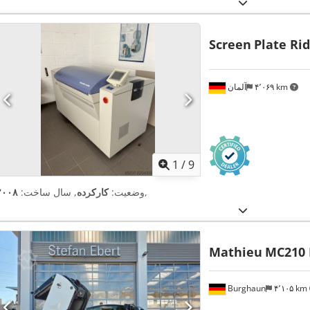
Screen
Plate Ri
۴٬۰۶۹ km
آلمان
1
/
9
,
وضعیت:
کارکرده
, سال ساخت:
۲۰۰۸
Mathieu
MC210 
Burghaun
۴٬۱۰۵ km