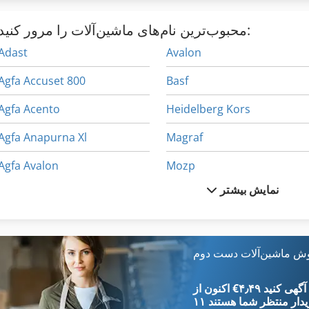
محبوب‌ترین نام‌های ماشین‌آلات را مرور کنید:
Adast
Avalon
Agfa Accuset 800
Basf
Agfa Acento
Heidelberg Kors
Agfa Anapurna Xl
Magraf
Agfa Avalon
Mozp
نمایش بیشتر
Agfa Avalon Lf
Ohz
Agfa Avantra 44
Sbz
Agfa Msc 101
Uchida
وش ماشین‌آلات دست دوم
امضا
Agfa Palladio
‎€۴٫۴۹ ثبت آگهی کنید
یدار
منتظر شما هستند