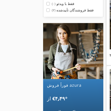
فقط با ویدئو
(۰)
فقط فروشندگان تأییدشده
(۲)
فوراً فروش azura
*
‎€۴٫۴۹
از