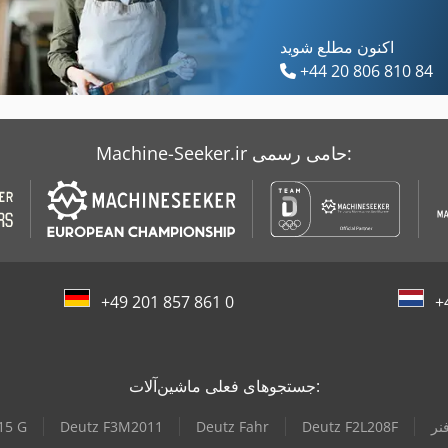
اکنون مطلع شوید
+44 20 806 810 84
Machine-Seeker.ir حامی رسمی:
+49 201 857 861 0
+
جستجوهای فعلی ماشین‌آلات:
نر
Deutz F2L208F
Deutz Fahr
Deutz F3M2011
15 G