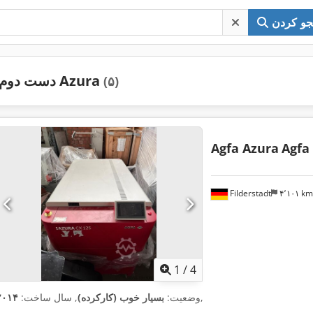
و کردن
دست دوم Azura
(۵)
Agfa Azura
Agfa
Filderstadt
۴٬۱۰۱ k
1
/
4
,
وضعیت:
بسیار خوب (کارکرده)
, سال ساخت:
۲۰۱۴