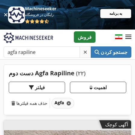
Machineseeker
به برنامه
رایگان در فروشگاه
فروش
جستجو کردن
دست دوم Agfa Rapiline
(۲۲)
اهمیت
فیلتر
Agfa
حذف همه فیلترها
آگهی کوچک