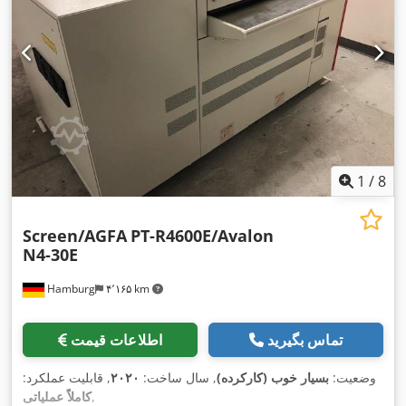
1
/
8
Screen/AGFA
PT-R4600E/Avalon
N4-30E
Hamburg
۴٬۱۶۵ km
تماس بگیرید
اطلاعات قیمت
وضعیت:
بسیار خوب (کارکرده)
, سال ساخت:
۲۰۲۰
, قابلیت عملکرد:
,
کاملاً عملیاتی