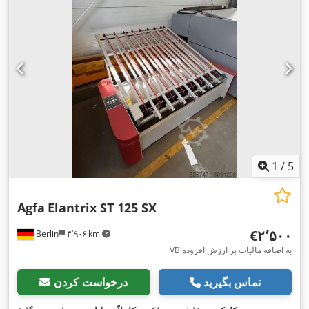
1
/
5
Agfa
Elantrix ST 125 SX
‎€۲٬۵۰۰
Berlin
۳٬۹۰۶ km
VB به اضافه مالیات بر ارزش افزوده
تماس بگیرید
درخواست کردن