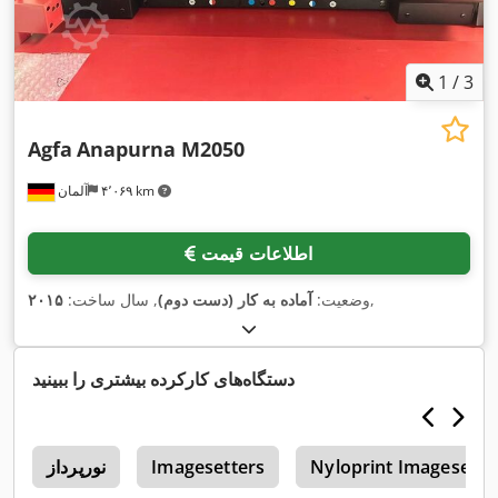
1
/
3
Agfa
Anapurna M2050
۴٬۰۶۹ km
آلمان
اطلاعات قیمت
,
وضعیت:
آماده به کار (دست دوم)
, سال ساخت:
۲۰۱۵
دستگاه‌های کارکرده بیشتری را ببینید
Nyloprint Imagesette
Imagesetters
نورپرداز
N