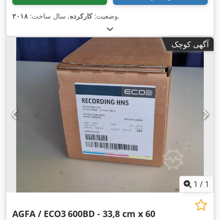
,
وضعیت:
کارکرده
, سال ساخت:
۲۰۱۸
آگهی کوچک
1
/
1
AGFA / ECO3
600BD - 33,8 cm x 60