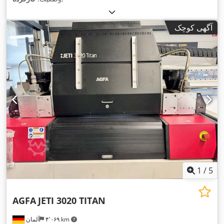
آگهی کوچک
1
/
5
AGFA
JETI 3020 TITAN
۴٬۰۶۹ km
آلمان