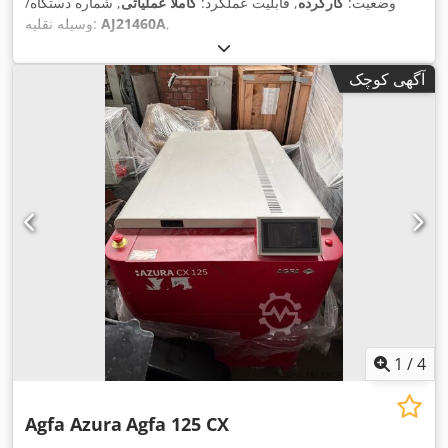
وضعیت:
کارکرده
, قابلیت عملکرد:
کاملاً عملیاتی
, شماره دستگاه/
,
AJ21460A
وسیله نقلیه:
آگهی کوچک
1
/
4
Agfa Azura
Agfa 125 CX