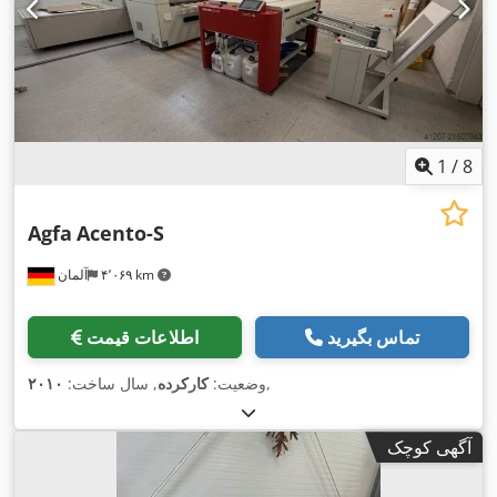
1
/
8
Agfa
Acento-S
۴٬۰۶۹ km
آلمان
تماس بگیرید
اطلاعات قیمت
,
وضعیت:
کارکرده
, سال ساخت:
۲۰۱۰
آگهی کوچک