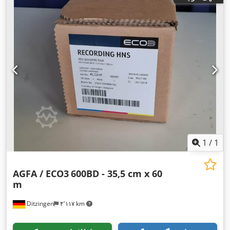
1
/
1
AGFA / ECO3
600BD - 35,5 cm x 60
m
Ditzingen
۴٬۱۱۷ km