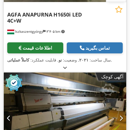
AGFA ANAPURNA
H1650i LED
4C+W
Iszkaszentgyörgy
۳٬۴۰۵ km
تماس بگیرید
اطلاعات قیمت
,
سال ساخت:
۲۰۲۱
, وضعیت:
نو
, قابلیت عملکرد:
کاملاً عملیاتی
آگهی کوچک