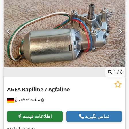
1
/
8
AGFA
Rapiline / Agfaline
۴٬۰۹۰ km
آلمان
تماس بگیرید
اطلاعات قیمت
,
وضعیت:
کارکرده