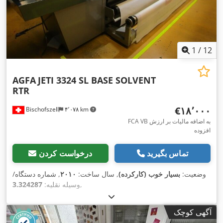
1
/
12
AGFA
JETI 3324 SL BASE SOLVENT
RTR
‎€۱۸٬۰۰۰
Bischofszell
۴٬۰۷۸ km
FCA VB به اضافه مالیات بر ارزش
افزوده
تماس بگیرید
درخواست کردن
وضعیت:
بسیار خوب (کارکرده)
, سال ساخت:
۲۰۱۰
, شماره دستگاه/
,
وسیله نقلیه:
3.324287
آگهی کوچک