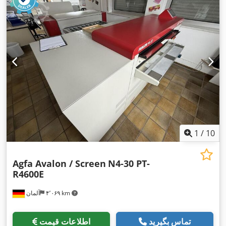
1
/
10
Agfa Avalon / Screen
N4-30 PT-
R4600E
۴٬۰۶۹ km
آلمان
تماس بگیرید
اطلاعات قیمت