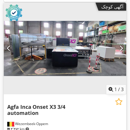
آگهی کوچک
1
/
3
Agfa Inca
Onset X3 3/4
automation
Wezembeek-Oppem
۴٬۴۷۲ km