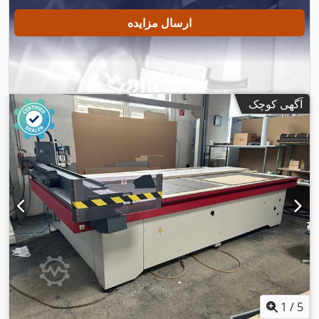
ارسال مزایده
آگهی کوچک
1
/
5