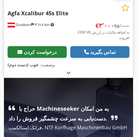
Agfa
Xcalibur 45s Elite
‎€۳٬۰۰۰
Gratkorn
۳٬۶۱۶ km
‎€۵٬۰۰۰
EXW VB به اضافه مالیات بر ارزش
افزوده
تماس بگیرید
درخواست کردن
,
وضعیت:
خوب (دست دوم)
حراج با Machineseeker به من امکان
دست‌یابی به سرعت چشمگیر فروش را داد.
فرانک استالکمپ، NTF Korfhage Maschinenbau GmbH