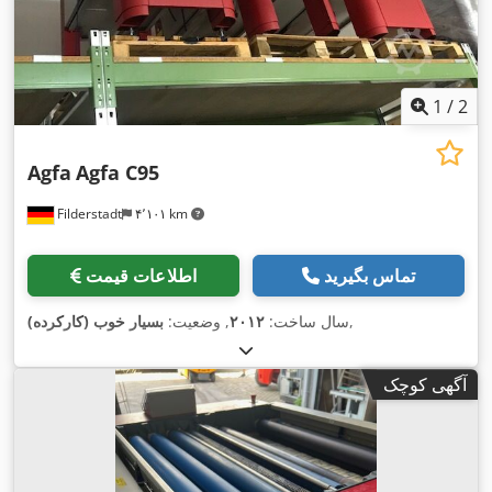
1
/
2
Agfa
Agfa C95
Filderstadt
۴٬۱۰۱ km
تماس بگیرید
اطلاعات قیمت
,
سال ساخت:
۲۰۱۲
, وضعیت:
بسیار خوب (کارکرده)
آگهی کوچک