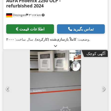
AGFA
Phoenix 2250 OLP -
refurbished 2024
Ditzingen
۴٬۱۱۷ km
تماس بگیرید
اطلاعات قیمت
,
وضعیت:
کاملاً بازسازی‌شده (کارکرده)
, سال ساخت:
۲۰۰۰
آگهی کوچک