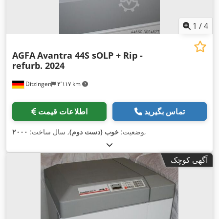
1
/
4
AGFA
Avantra 44S sOLP + Rip -
refurb. 2024
Ditzingen
۴٬۱۱۷ km
تماس بگیرید
اطلاعات قیمت
,
وضعیت:
خوب (دست دوم)
, سال ساخت:
۲۰۰۰
آگهی کوچک