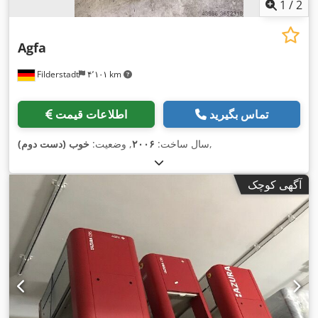
1
/
2
Agfa
Filderstadt
۴٬۱۰۱ km
تماس بگیرید
اطلاعات قیمت
,
سال ساخت:
۲۰۰۶
, وضعیت:
خوب (دست دوم)
آگهی کوچک