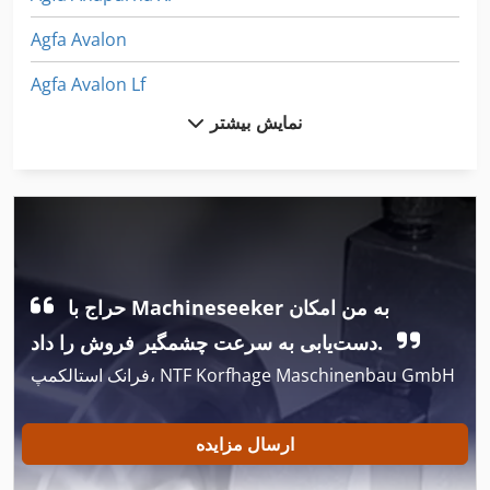
Agfa Avalon
Agfa Avalon Lf
نمایش بیشتر
Agfa Avantra 44
Agfa Msc 101
Agfa Palladio
Canon 2380 I
حراج با Machineseeker به من امکان
Foliant 520
دست‌یابی به سرعت چشمگیر فروش را داد.
Gallus Em 280
فرانک استالکمپ، NTF Korfhage Maschinenbau GmbH
Gallus R 160
Gallus R 200
ارسال مزایده
Heidelberg Mo