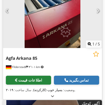
1
/
5
Agfa
Arkana 85
Filderstadt
۴٬۱۰۱ km
تماس بگیرید
اطلاعات قیمت
,
وضعیت:
بسیار خوب (کارکرده)
, سال ساخت:
۲۰۱۹
آگهی کوچک