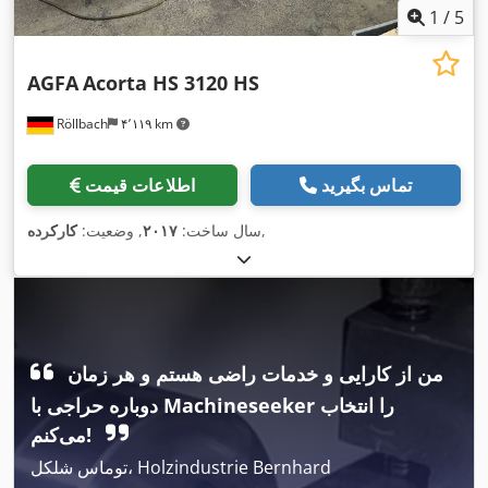
1
/
5
AGFA
Acorta HS 3120 HS
Röllbach
۴٬۱۱۹ km
تماس بگیرید
اطلاعات قیمت
,
سال ساخت:
۲۰۱۷
, وضعیت:
کارکرده
من از کارایی و خدمات راضی هستم و هر زمان
دوباره حراجی با Machineseeker را انتخاب
می‌کنم!
توماس شلکل، Holzindustrie Bernhard