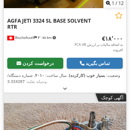
1
/
12
AGFA
JETI 3324 SL BASE SOLVENT
RTR
‎€۱۸٬۰۰۰
Bischofszell
۴٬۰۷۸ km
FCA VB به اضافه مالیات بر ارزش
افزوده
تماس بگیرید
درخواست کردن
وضعیت:
بسیار خوب (کارکرده)
, سال ساخت:
۲۰۱۰
, شماره دستگاه/
,
وسیله نقلیه:
3.324287
آگهی کوچک