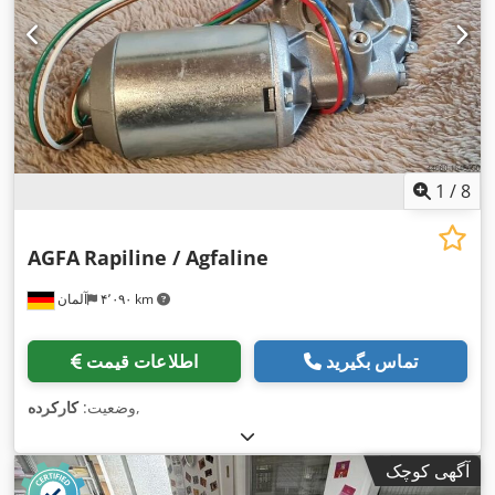
1
/
8
AGFA
Rapiline / Agfaline
۴٬۰۹۰ km
آلمان
تماس بگیرید
اطلاعات قیمت
,
وضعیت:
کارکرده
آگهی کوچک