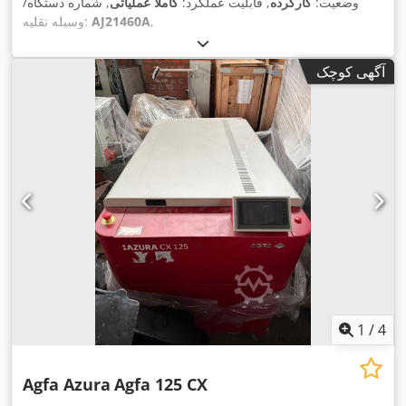
وضعیت:
کارکرده
, قابلیت عملکرد:
کاملاً عملیاتی
, شماره دستگاه/
,
AJ21460A
وسیله نقلیه:
آگهی کوچک
1
/
4
Agfa Azura
Agfa 125 CX