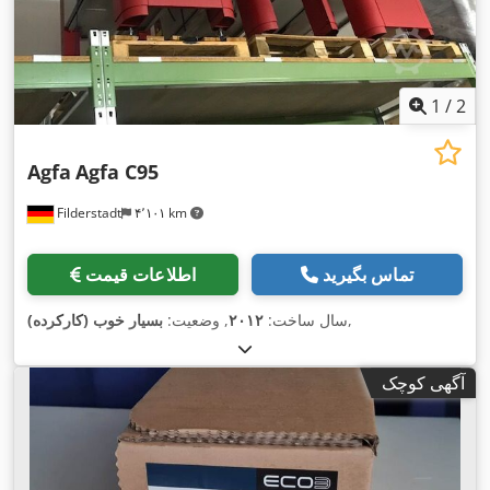
1
/
2
Agfa
Agfa C95
Filderstadt
۴٬۱۰۱ km
تماس بگیرید
اطلاعات قیمت
,
سال ساخت:
۲۰۱۲
, وضعیت:
بسیار خوب (کارکرده)
آگهی کوچک