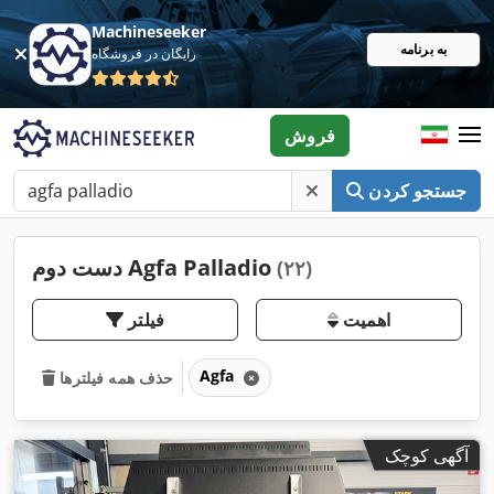
Machineseeker
به برنامه
رایگان در فروشگاه
فروش
جستجو کردن
دست دوم Agfa Palladio
(۲۲)
اهمیت
فیلتر
Agfa
حذف همه فیلترها
آگهی کوچک