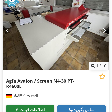
1
/
10
Agfa Avalon / Screen
N4-30 PT-
R4600E
۴٬۰۶۹ km
آلمان
تماس بگیرید
اطلاعات قیمت