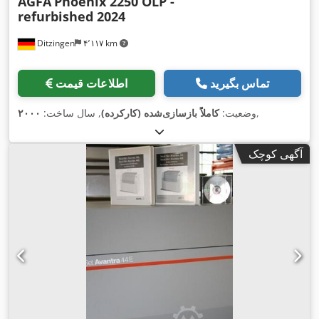
AGFA
Phoenix 2250 OLP -
refurbished 2024
Ditzingen
۴٬۱۱۷ km
تماس بگیرید
اطلاعات قیمت
,
وضعیت:
کاملاً بازسازی‌شده (کارکرده)
, سال ساخت:
۲۰۰۰
آگهی کوچک