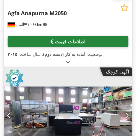
Agfa
Anapurna M2050
۴٬۰۶۹ km
آلمان
اطلاعات قیمت
,
وضعیت:
آماده به کار (دست دوم)
, سال ساخت:
۲۰۱۵
آگهی کوچک