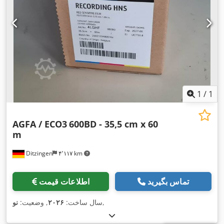
1
/
1
AGFA / ECO3
600BD - 35,5 cm x 60
m
Ditzingen
۴٬۱۱۷ km
تماس بگیرید
اطلاعات قیمت
,
سال ساخت:
۲۰۲۶
, وضعیت:
نو