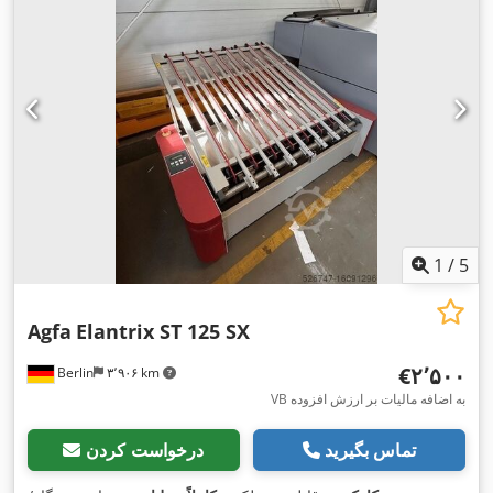
1
/
5
Agfa
Elantrix ST 125 SX
‎€۲٬۵۰۰
Berlin
۳٬۹۰۶ km
VB به اضافه مالیات بر ارزش افزوده
تماس بگیرید
درخواست کردن