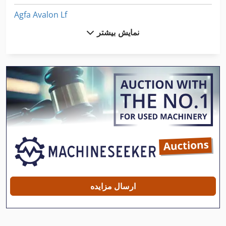
Agfa Avalon Lf
نمایش بیشتر
Agfa Avantra 44
Agfa Msc 101
Agfa Rapiline
Canon 2380 I
Foliant 520
Gallus Em 280
Gallus R 160
Gallus R 200
ارسال مزایده
Gallus Uv
Heidelberg Kor