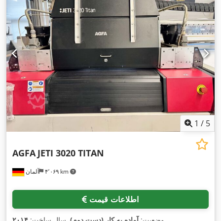
1
/
5
AGFA
JETI 3020 TITAN
۴٬۰۶۹ km
آلمان
اطلاعات قیمت
,
وضعیت:
آماده به کار (دست دوم)
, سال ساخت:
۲۰۱۴