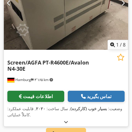
1
/
8
Screen/AGFA
PT-R4600E/Avalon
N4-30E
Hamburg
۴٬۱۶۵ km
تماس بگیرید
اطلاعات قیمت
وضعیت:
بسیار خوب (کارکرده)
, سال ساخت:
۲۰۲۰
, قابلیت عملکرد:
,
کاملاً عملیاتی