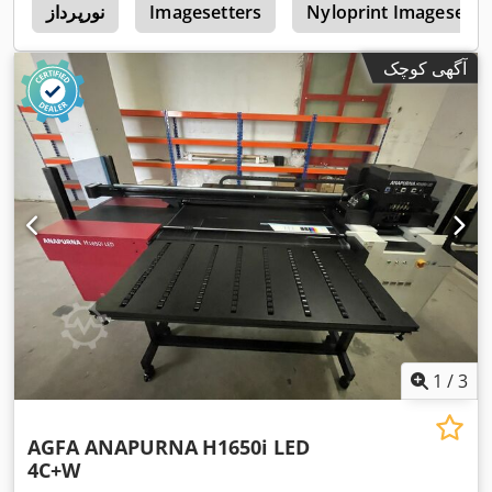
Nyloprint Imagesette
Imagesetters
نورپرداز
N
آگهی کوچک
1
/
3
AGFA ANAPURNA
H1650i LED
4C+W