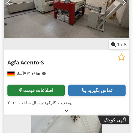
1
/
8
Agfa
Acento-S
۴٬۰۶۹ km
آلمان
تماس بگیرید
اطلاعات قیمت
,
وضعیت:
کارکرده
, سال ساخت:
۲۰۱۰
آگهی کوچک