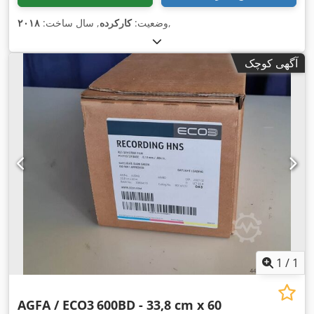
,
وضعیت:
کارکرده
, سال ساخت:
۲۰۱۸
آگهی کوچک
1
/
1
AGFA / ECO3
600BD - 33,8 cm x 60