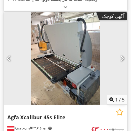
آگهی کوچک
1
/
5
Agfa
Xcalibur 45s Elite
‎€۳٬۰۰۰
Gratkorn
۳٬۶۱۶ km
‎€۵٬۰۰۰