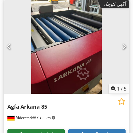
آگهی کوچک
1
/
5
Agfa
Arkana 85
Filderstadt
۴٬۱۰۱ km