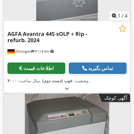
1
/
4
AGFA
Avantra 44S sOLP + Rip -
refurb. 2024
Ditzingen
۴٬۱۱۷ km
تماس بگیرید
اطلاعات قیمت
,
وضعیت:
خوب (دست دوم)
, سال ساخت:
۲۰۰۰
آگهی کوچک