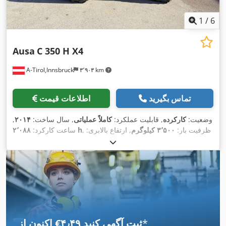
1
/
6
Ausa
C 350 H X4
A-Tirol,Innsbruck
۳٬۹۰۳ km
تماس بگیرید
اطلاعات قیمت
وضعیت:
کارکرده
, قابلیت عملکرد:
کاملاً عملیاتی
, سال ساخت:
۲۰۱۴
,
, ظرفیت بار:
۳٬۵۰۰ کیلوگرم
, ارتفاع بالابری:
۲٬۰۸۸ h
ساعت کارکرد:
۵٬۴۰۰ میلی‌متر
, نوع سوخت:
دیزل
, نوع دکل:
تریپلکس
, ارتفاع سازه:
۲٬۷۰۰ میلی‌متر
, قدرت:
۳۱ کیلووات (۴۲٫۱۵ اسب بخار)
, طول
,
Diesel
, نوع سیستم انتقال قدرت:
شاخک‌ها:
۱٬۱۵۰ میلی‌متر
*
اکنون از ‎€۴٫۴۹ ثبت آگهی کنید