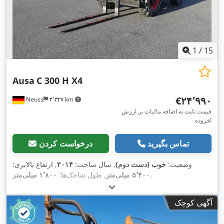
1
/
15
Ausa
C 300 H X4
‎€۲۴٬۹۹۰
Neuss
۴٬۳۲۷ km
قیمت ثابت به اضافه مالیات بر ارزش
افزوده
تماس بگیرید
درخواست کردن
وضعیت:
خوب (دست دوم)
, سال ساخت:
۲۰۱۴
, ارتفاع بالابری:
,
۵٬۴۰۰ میلی‌متر
, طول شاخک‌ها:
۱٬۸۰۰ میلی‌متر
آگهی کوچک