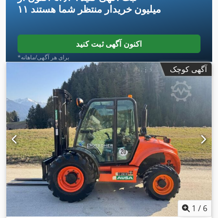
۱۱ میلیون خریدار
منتظر شما هستند
اکنون آگهی ثبت کنید
*برای هر آگهی/ماهانه
آگهی کوچک
1
/
6