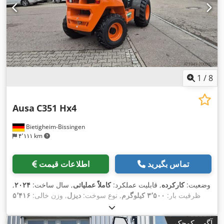
1
/
8
Ausa
C351 Hx4
Bietigheim-Bissingen
۴٬۱۱۱ km
تماس بگیرید
اطلاعات قیمت
وضعیت:
کارکرده
, قابلیت عملکرد:
کاملاً عملیاتی
, سال ساخت:
۲۰۲۴
,
ظرفیت بار:
۳٬۵۰۰ کیلوگرم
, نوع سوخت:
دیزل
, وزن خالی:
۵٬۴۱۶
, نوع سیستم انتقال قدرت:
کیلوگرم
, طول کل:
۴٬۵۴۰ میلی‌متر
Diesel
,
آگهی کوچک