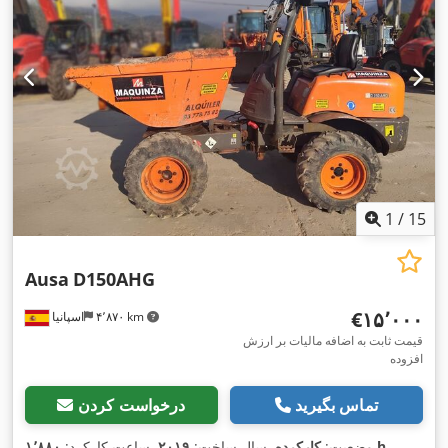
1
/
15
Ausa
D150AHG
‎€۱۵٬۰۰۰
۴٬۸۷۰ km
اسپانیا
قیمت ثابت به اضافه مالیات بر ارزش
افزوده
تماس بگیرید
درخواست کردن
,
۱٬۸۸۰ h
وضعیت:
کارکرده
, سال ساخت:
۲۰۱۹
, ساعت کارکرد: