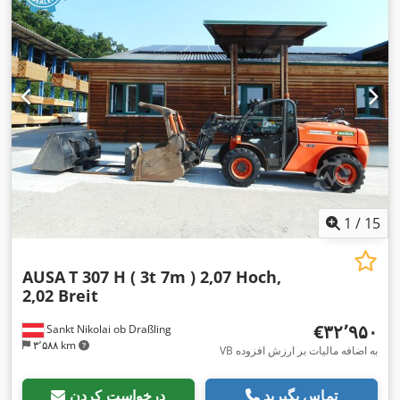
1
/
15
AUSA
T 307 H ( 3t 7m ) 2,07 Hoch,
2,02 Breit
‎€۳۲٬۹۵۰
Sankt Nikolai ob Draßling
۳٬۵۸۸ km
VB به اضافه مالیات بر ارزش افزوده
تماس بگیرید
درخواست کردن