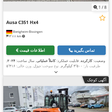
1
/
8
Ausa
C351 Hx4
Bietigheim-Bissingen
۴٬۱۱۱ km
تماس بگیرید
اطلاعات قیمت
وضعیت:
کارکرده
, قابلیت عملکرد:
کاملاً عملیاتی
, سال ساخت:
۲۰۲۴
,
ظرفیت بار:
۳٬۵۰۰ کیلوگرم
, نوع سوخت:
دیزل
, وزن خالی:
۵٬۴۱۶
, نوع سیستم انتقال قدرت:
کیلوگرم
, طول کل:
۴٬۵۴۰ میلی‌متر
Diesel
,
آگهی کوچک