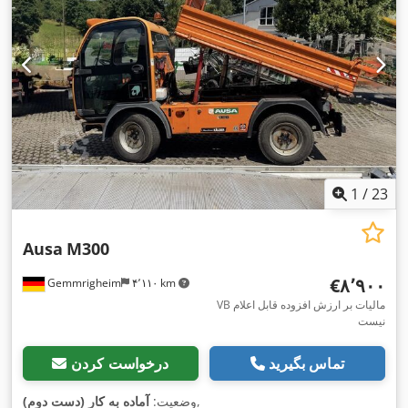
1
/
23
Ausa
M300
‎€۸٬۹۰۰
Gemmrigheim
۴٬۱۱۰ km
VB مالیات بر ارزش افزوده قابل اعلام
نیست
تماس بگیرید
درخواست کردن
,
وضعیت:
آماده به کار (دست دوم)