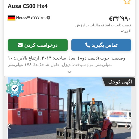
Ausa
C500 Hx4
‎€۳۴٬۹۹۰
Neuss
۴٬۳۲۷ km
قیمت ثابت به اضافه مالیات بر ارزش
افزوده
تماس بگیرید
درخواست کردن
وضعیت:
خوب (دست دوم)
, سال ساخت:
۲۰۱۴
, ارتفاع بالابری:
۱۰
,
میلی‌متر
, نوع سوخت:
دیزل
, طول شاخک‌ها:
۱۷۸ میلی‌متر
آگهی کوچک