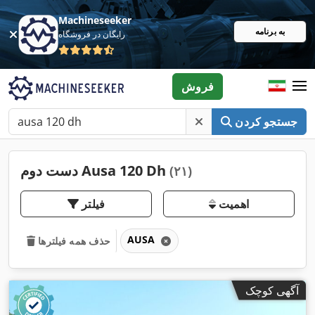
Machineseeker
به برنامه
رایگان در فروشگاه
فروش
جستجو کردن
دست دوم Ausa 120 Dh
(۲۱)
اهمیت
فیلتر
AUSA
حذف همه فیلترها
آگهی کوچک