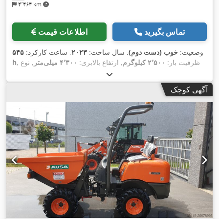
۴٬۴۶۴ km
تماس بگیرید
اطلاعات قیمت
وضعیت:
خوب (دست دوم)
, سال ساخت:
۲۰۲۳
, ساعت کارکرد:
۵۴۵
, ظرفیت بار:
۲٬۵۰۰ کیلوگرم
, ارتفاع بالابری:
۴٬۳۰۰ میلی‌متر
, نوع
h
,
سوخت:
دیزل
, نوع دکل:
تریپلکس
, ارتفاع سازه:
۲٬۳۴۰ میلی‌متر
آگهی کوچک