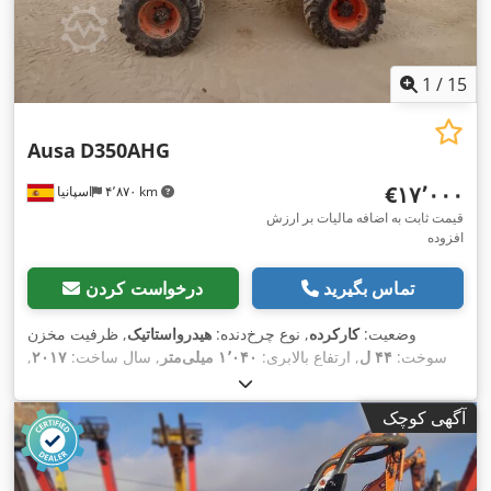
1
/
15
Ausa
D350AHG
‎€۱۷٬۰۰۰
۴٬۸۷۰ km
اسپانیا
قیمت ثابت به اضافه مالیات بر ارزش
افزوده
تماس بگیرید
درخواست کردن
وضعیت:
کارکرده
, نوع چرخ‌دنده:
هیدرواستاتیک
, ظرفیت مخزن
سوخت:
۴۴ ل
, ارتفاع بالابری:
۱٬۰۴۰ میلی‌متر
, سال ساخت:
۲۰۱۷
,
,
۳٬۴۲۰ h
ساعت کارکرد:
آگهی کوچک