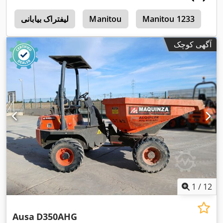
M
Manitou 1233
Manitou
لیفتراک بیابانی
3
آگهی کوچک
1
/
12
Ausa
D350AHG