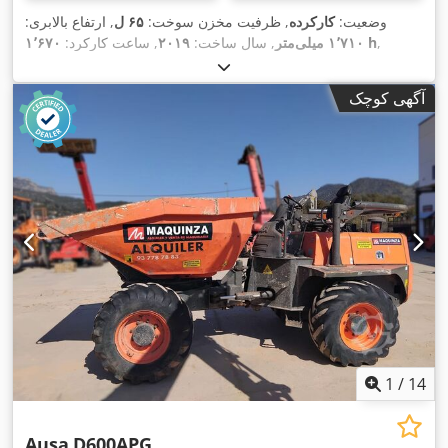
وضعیت:
کارکرده
, ظرفیت مخزن سوخت:
۶۵ ل
, ارتفاع بالابری:
,
۱٬۶۷۰ h
۱٬۷۱۰ میلی‌متر
, سال ساخت:
۲۰۱۹
, ساعت کارکرد:
آگهی کوچک
1
/
14
Ausa
D600APG