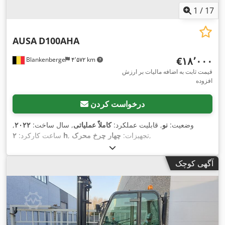
1
/
17
AUSA
D100AHA
‎€۱۸٬۰۰۰
Blankenberge
۴٬۵۷۲ km
قیمت ثابت به اضافه مالیات بر ارزش
افزوده
درخواست کردن
وضعیت:
نو
, قابلیت عملکرد:
کاملاً عملیاتی
, سال ساخت:
۲۰۲۲
,
,
, تجهیزات:
چهار چرخ محرک
۲ h
ساعت کارکرد:
آگهی کوچک