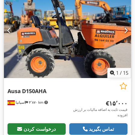
1
/
15
Ausa
D150AHA
‎€۱۵٬۰۰۰
۴٬۸۷۰ km
اسپانیا
قیمت ثابت به اضافه مالیات بر ارزش
افزوده
تماس بگیرید
درخواست کردن