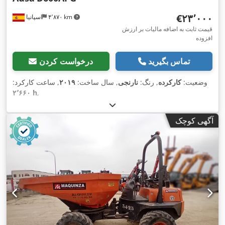
‎€۲۳٬۰۰۰
۴٬۸۷۰ km
اسپانیا
قیمت ثابت به اضافه مالیات بر ارزش
افزوده
تماس بگیرید
درخواست کردن
وضعیت:
کارکرده
, رنگ:
نارنجی
, سال ساخت:
۲۰۱۹
, ساعت کارکرد:
۲٬۶۶۰ h
,
آگهی کوچک