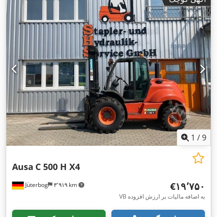
1
/
9
Ausa
C 500 H X4
‎€۱۹٬۷۵۰
Jüterbog
۳٬۹۱۹ km
VB به اضافه مالیات بر ارزش افزوده