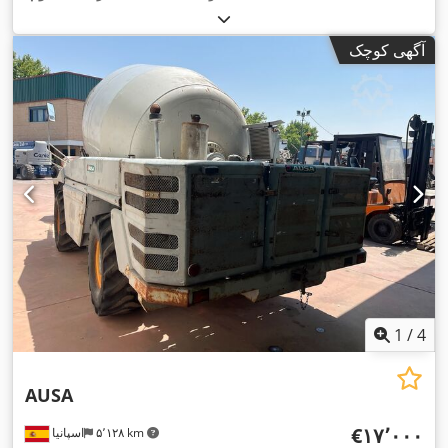
آگهی کوچک
1
/
4
AUSA
‎€۱۷٬۰۰۰
۵٬۱۲۸ km
اسپانیا