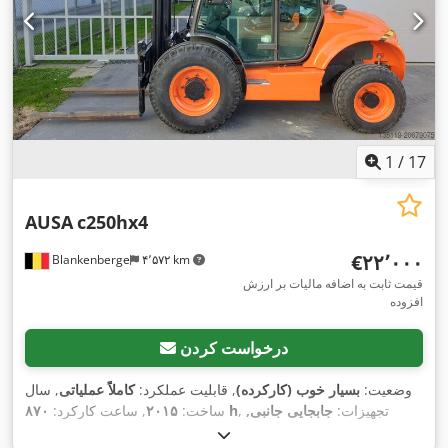
1
/
17
AUSA
c250hx4
‎€۲۲٬۰۰۰
Blankenberge
۴٬۵۷۲ km
قیمت ثابت به اضافه مالیات بر ارزش
افزوده
درخواست کردن
وضعیت:
بسیار خوب (کارکرده)
, قابلیت عملکرد:
کاملاً عملیاتی
, سال
, تجهیزات:
جابجایی جانبی,
۸۷۰ h
ساخت:
۲۰۱۵
, ساعت کارکرد:
,
چنگال پالت, کابین