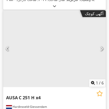
آگهی کوچک
1
/
6
AUSA
C 251 H x4
Hardinxveld-Giessendam