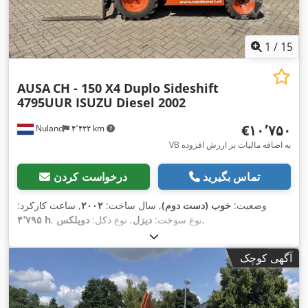
1
/
15
AUSA
CH - 150 X4 Duplo Sideshift
4795UUR ISUZU Diesel 2002
‎€۱۰٬۷۵۰
Nuland
۴٬۴۲۲ km
VB به اضافه مالیات بر ارزش افزوده
تماس بگیرید
درخواست کردن
وضعیت:
خوب (دست دوم)
, سال ساخت:
۲۰۰۲
, ساعت کارکرد:
,
, نوع سوخت:
دیزل
, نوع دکل:
دوپلکس
۴٬۷۹۵ h
آگهی کوچک