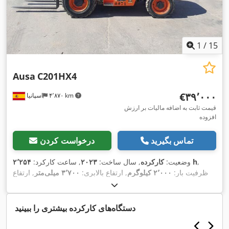
1
/
15
Ausa
C201HX4
‎€۳۹٬۰۰۰
۴٬۸۷۰ km
اسپانیا
قیمت ثابت به اضافه مالیات بر ارزش
افزوده
تماس بگیرید
درخواست کردن
,
۲٬۲۵۴ h
وضعیت:
کارکرده
, سال ساخت:
۲۰۲۳
, ساعت کارکرد:
ظرفیت بار:
۲٬۰۰۰ کیلوگرم
, ارتفاع بالابری:
۳٬۷۰۰ میلی‌متر
, ارتفاع
کل:
۲٬۰۷۰ میلی‌متر
, طول کل:
۴٬۳۸۰ میلی‌متر
, عرض کل:
۱٬۵۲۰
,
میلی‌متر
, تجهیزات:
چهار چرخ محرک
دستگاه‌های کارکرده بیشتری را ببینید