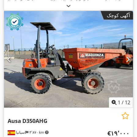
کل:
۲٬۰۷۰ میلی‌متر
, طول کل:
۴٬۳۸۰ میلی‌متر
, عرض کل:
۱٬۵۲۰
,
میلی‌متر
, تجهیزات:
چهار چرخ محرک
آگهی کوچک
1
/
12
Ausa
D350AHG
‎€۱۹٬۰۰۰
۴٬۸۷۰ km
اسپانیا