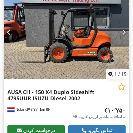
1
/
15
AUSA
CH - 150 X4 Duplo Sideshift
4795UUR ISUZU Diesel 2002
‎€۱۰٬۷۵۰
Nuland
۴٬۴۲۲ km
VB به اضافه مالیات بر ارزش افزوده
تماس بگیرید
درخواست کردن