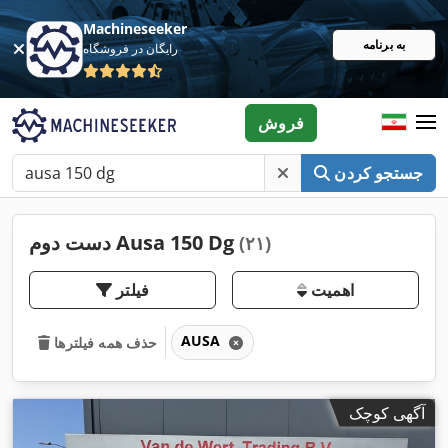
Machineseeker
به برنامه
رایگان در فروشگاه
فروش
جستجو کردن
دست دوم Ausa 150 Dg
(۲۱)
اهمیت
فیلتر
AUSA
حذف همه فیلترها
آگهی کوچک