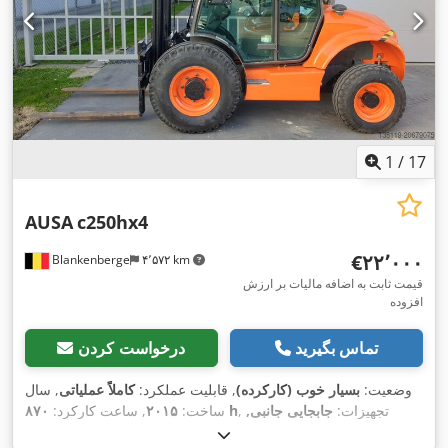
1
/
17
AUSA
c250hx4
‎€۲۲٬۰۰۰
Blankenberge
۴٬۵۷۲ km
قیمت ثابت به اضافه مالیات بر ارزش
افزوده
تماس بگیرید
درخواست کردن
وضعیت:
بسیار خوب (کارکرده)
, قابلیت عملکرد:
کاملاً عملیاتی
, سال
, تجهیزات:
جابجایی جانبی,
۸۷۰ h
ساخت:
۲۰۱۵
, ساعت کارکرد:
,
چنگال پالت, کابین