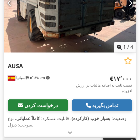
1
/
4
AUSA
‎€۱۷٬۰۰۰
۵٬۱۲۸ km
اسپانیا
قیمت ثابت به اضافه مالیات بر ارزش
افزوده
تماس بگیرید
درخواست کردن
وضعیت:
بسیار خوب (کارکرده)
, قابلیت عملکرد:
کاملاً عملیاتی
, نوع
,
سوخت:
دیزل