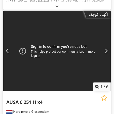
سوخت:
۴۴ ل
, ارتفاع بالابری:
۱٬۰۴۰ میلی‌متر
, سال ساخت:
۲۰۱۷
,
,
۳٬۴۲۰ h
ساعت کارکرد:
آگهی کوچک
1
/
6
AUSA
C 251 H x4
Hardinxveld-Giessendam