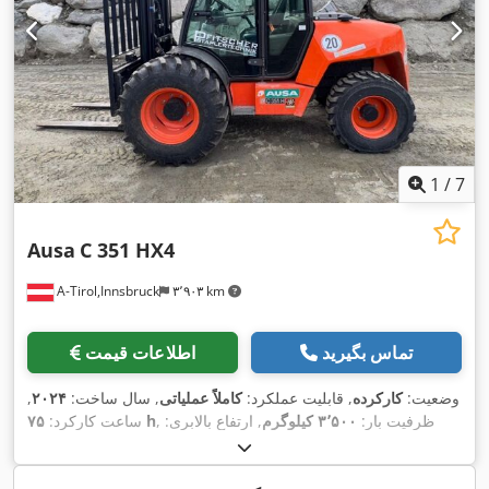
1
/
7
Ausa
C 351 HX4
A-Tirol,Innsbruck
۳٬۹۰۳ km
تماس بگیرید
اطلاعات قیمت
وضعیت:
کارکرده
, قابلیت عملکرد:
کاملاً عملیاتی
, سال ساخت:
۲۰۲۴
,
, ظرفیت بار:
۳٬۵۰۰ کیلوگرم
, ارتفاع بالابری:
۷۵ h
ساعت کارکرد:
۵٬۴۰۰ میلی‌متر
, برداشت آزاد:
۱٬۶۸۰ میلی‌متر
, نوع سوخت:
دیزل
,
نوع دکل:
تریپلکس
, ارتفاع سازه:
۲٬۱۳۰ میلی‌متر
, قدرت:
۳۱ کیلووات