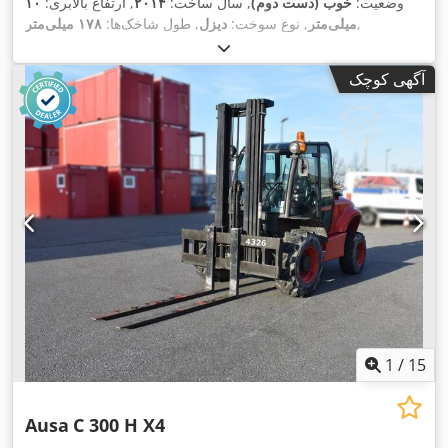
وضعیت:
خوب (دست دوم)
, سال ساخت:
۲۰۱۴
, ارتفاع بالابری:
۱۰
,
میلی‌متر
, نوع سوخت:
دیزل
, طول شاخک‌ها:
۱۷۸ میلی‌متر
آگهی کوچک
1
/
15
Ausa
C 300 H X4