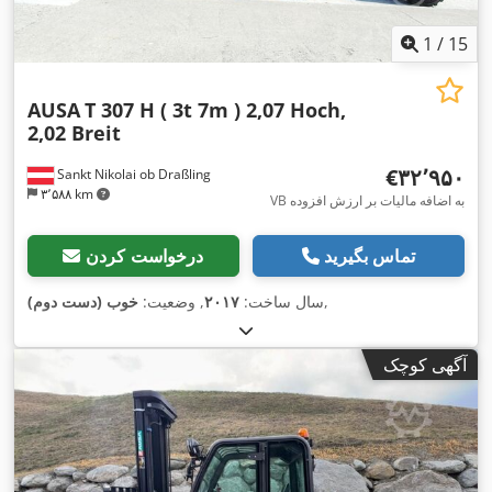
1
/
15
AUSA
T 307 H ( 3t 7m ) 2,07 Hoch,
2,02 Breit
‎€۳۲٬۹۵۰
Sankt Nikolai ob Draßling
۳٬۵۸۸ km
VB به اضافه مالیات بر ارزش افزوده
تماس بگیرید
درخواست کردن
,
سال ساخت:
۲۰۱۷
, وضعیت:
خوب (دست دوم)
آگهی کوچک