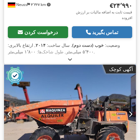
‎€۲۴٬۹۹۰
Neuss
۴٬۳۲۷ km
قیمت ثابت به اضافه مالیات بر ارزش
افزوده
تماس بگیرید
درخواست کردن
وضعیت:
خوب (دست دوم)
, سال ساخت:
۲۰۱۴
, ارتفاع بالابری:
,
۵٬۴۰۰ میلی‌متر
, طول شاخک‌ها:
۱٬۸۰۰ میلی‌متر
آگهی کوچک