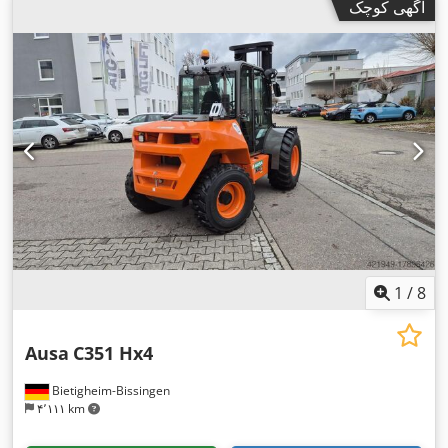
آگهی کوچک
1
/
8
Ausa
C351 Hx4
Bietigheim-Bissingen
۴٬۱۱۱ km