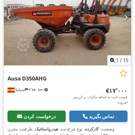
1
/
15
Ausa
D350AHG
‎€۱۷٬۰۰۰
۴٬۸۷۰ km
اسپانیا
قیمت ثابت به اضافه مالیات بر ارزش
افزوده
تماس بگیرید
درخواست کردن
وضعیت:
کارکرده
, نوع چرخ‌دنده:
هیدرواستاتیک
, ظرفیت مخزن