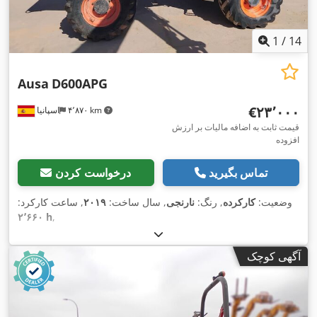
1
/
14
Ausa
D600APG
‎€۲۳٬۰۰۰
۴٬۸۷۰ km
اسپانیا
قیمت ثابت به اضافه مالیات بر ارزش
افزوده
تماس بگیرید
درخواست کردن
وضعیت:
کارکرده
, رنگ:
نارنجی
, سال ساخت:
۲۰۱۹
, ساعت کارکرد:
۲٬۶۶۰ h
,
آگهی کوچک