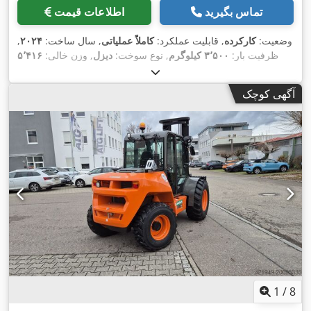
تماس بگیرید
اطلاعات قیمت
وضعیت:
کارکرده
, قابلیت عملکرد:
کاملاً عملیاتی
, سال ساخت:
۲۰۲۴
,
ظرفیت بار:
۳٬۵۰۰ کیلوگرم
, نوع سوخت:
دیزل
, وزن خالی:
۵٬۴۱۶
, نوع سیستم انتقال قدرت:
کیلوگرم
, طول کل:
۴٬۵۴۰ میلی‌متر
Diesel
,
آگهی کوچک
1
/
8