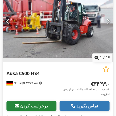
1
/
15
Ausa
C500 Hx4
‎€۳۴٬۹۹۰
Neuss
۴٬۳۲۷ km
قیمت ثابت به اضافه مالیات بر ارزش
افزوده
تماس بگیرید
درخواست کردن