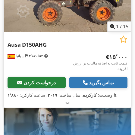
1
/
15
Ausa
D150AHG
‎€۱۵٬۰۰۰
۴٬۸۷۰ km
اسپانیا
قیمت ثابت به اضافه مالیات بر ارزش
افزوده
تماس بگیرید
درخواست کردن
,
۱٬۸۸۰ h
وضعیت:
کارکرده
, سال ساخت:
۲۰۱۹
, ساعت کارکرد: