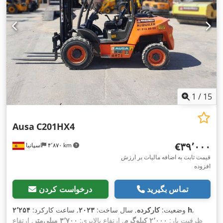
1
/
15
Ausa
C201HX4
‎€۳۹٬۰۰۰
۴٬۸۷۰ km
اسپانیا
قیمت ثابت به اضافه مالیات بر ارزش
افزوده
تماس بگیرید
درخواست کردن
,
۲٬۲۵۴ h
وضعیت:
کارکرده
, سال ساخت:
۲۰۲۳
, ساعت کارکرد:
ظرفیت بار:
۲٬۰۰۰ کیلوگرم
, ارتفاع بالابری:
۳٬۷۰۰ میلی‌متر
, ارتفاع