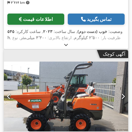
۴٬۴۶۴ km
تماس بگیرید
اطلاعات قیمت
وضعیت:
خوب (دست دوم)
, سال ساخت:
۲۰۲۳
, ساعت کارکرد:
۵۴۵
, ظرفیت بار:
۲٬۵۰۰ کیلوگرم
, ارتفاع بالابری:
۴٬۳۰۰ میلی‌متر
, نوع
h
,
سوخت:
دیزل
, نوع دکل:
تریپلکس
, ارتفاع سازه:
۲٬۳۴۰ میلی‌متر
آگهی کوچک