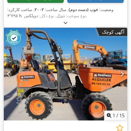
وضعیت:
خوب (دست دوم)
, سال ساخت:
۲۰۰۲
, ساعت کارکرد:
,
, نوع سوخت:
دیزل
, نوع دکل:
دوپلکس
۴٬۷۹۵ h
آگهی کوچک
1
/
15