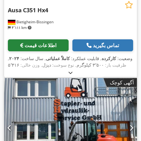
Ausa
C351 Hx4
Bietigheim-Bissingen
۴٬۱۱۱ km
تماس بگیرید
اطلاعات قیمت
وضعیت:
کارکرده
, قابلیت عملکرد:
کاملاً عملیاتی
, سال ساخت:
۲۰۲۴
,
ظرفیت بار:
۳٬۵۰۰ کیلوگرم
, نوع سوخت:
دیزل
, وزن خالی:
۵٬۴۱۶
, نوع سیستم انتقال قدرت:
کیلوگرم
, طول کل:
۴٬۵۴۰ میلی‌متر
Diesel
,
آگهی کوچک