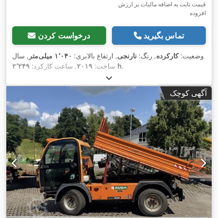
قیمت ثابت به اضافه مالیات بر ارزش
افزوده
تماس بگیرید
درخواست کردن
وضعیت:
کارکرده
, رنگ:
نارنجی
, ارتفاع بالابری:
۱٬۰۴۰ میلی‌متر
, سال
,
۲٬۲۴۹ h
ساخت:
۲۰۱۹
, ساعت کارکرد:
آگهی کوچک