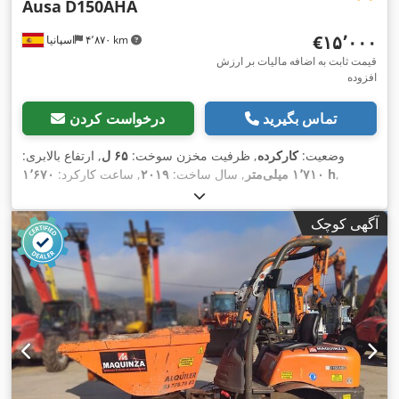
Ausa
D150AHA
‎€۱۵٬۰۰۰
۴٬۸۷۰ km
اسپانیا
قیمت ثابت به اضافه مالیات بر ارزش
افزوده
تماس بگیرید
درخواست کردن
وضعیت:
کارکرده
, ظرفیت مخزن سوخت:
۶۵ ل
, ارتفاع بالابری:
,
۱٬۶۷۰ h
۱٬۷۱۰ میلی‌متر
, سال ساخت:
۲۰۱۹
, ساعت کارکرد:
آگهی کوچک