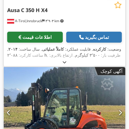
Ausa
C 350 H X4
A-Tirol,Innsbruck
۳٬۹۰۳ km
تماس بگیرید
اطلاعات قیمت
وضعیت:
کارکرده
, قابلیت عملکرد:
کاملاً عملیاتی
, سال ساخت:
۲۰۱۴
,
, ظرفیت بار:
۳٬۵۰۰ کیلوگرم
, ارتفاع بالابری:
۲٬۰۸۸ h
ساعت کارکرد:
۵٬۴۰۰ میلی‌متر
, نوع سوخت:
دیزل
, نوع دکل:
تریپلکس
, ارتفاع سازه:
۲٬۷۰۰ میلی‌متر
, قدرت:
۳۱ کیلووات (۴۲٫۱۵ اسب بخار)
, طول
آگهی کوچک
,
Diesel
, نوع سیستم انتقال قدرت:
شاخک‌ها:
۱٬۱۵۰ میلی‌متر