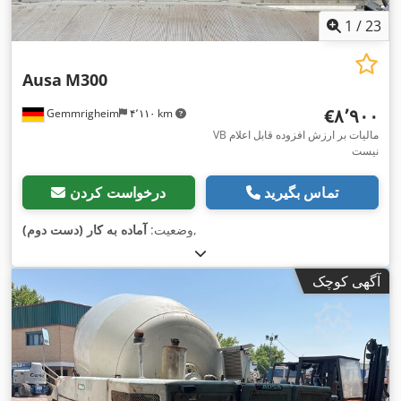
1
/
23
Ausa
M300
‎€۸٬۹۰۰
Gemmrigheim
۴٬۱۱۰ km
VB مالیات بر ارزش افزوده قابل اعلام
نیست
تماس بگیرید
درخواست کردن
,
وضعیت:
آماده به کار (دست دوم)
آگهی کوچک