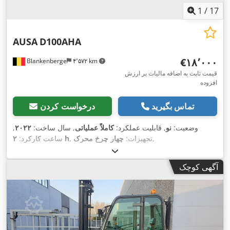
1
/
17
AUSA
D100AHA
‎€۱۸٬۰۰۰
Blankenberge
۴٬۵۷۲ km
قیمت ثابت به اضافه مالیات بر ارزش
افزوده
تماس بگیرید
درخواست کردن
وضعیت:
نو
, قابلیت عملکرد:
کاملاً عملیاتی
, سال ساخت:
۲۰۲۲
,
,
, تجهیزات:
چهار چرخ محرک
۲ h
ساعت کارکرد:
آگهی کوچک