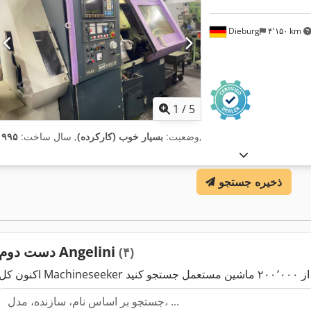
Dieburg
۴٬۱۵۰ km
1
/
5
,
وضعیت:
بسیار خوب (کارکرده)
, سال ساخت:
۱۹۹۵
ذخیره جستجو
دست دوم Angelini
(۴)