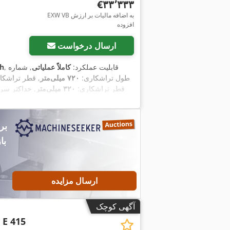
‎€۳۳٬۳۳۳
EXW VB به اضافه مالیات بر ارزش
افزوده
ارسال درخواست
, قابلیت عملکرد:
کاملاً عملیاتی
, شماره
۲۲۳ h
, طول تراشکاری:
۷۲۰ میلی‌متر
, قطر تراشک
قطر تراشکاری:
۳۲۰ میلی‌متر
, حداکثر سر
۷۲۰ میلی‌متر
, عبور میله:
۶۵
, مسافت حرکت محور Z:
۱۲۰ میلی
میلی‌متر
, ارتفاع کل:
۲٬۱۰۰ میلی‌متر
, طول ک
با
ارسال مزایده
آگهی کوچک
 E 415