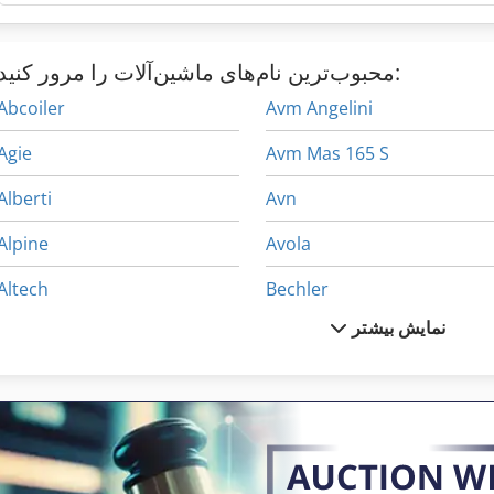
محبوب‌ترین نام‌های ماشین‌آلات را مرور کنید:
Abcoiler
Avm Angelini
Agie
Avm Mas 165 S
Alberti
Avn
Alpine
Avola
Altech
Bechler
نمایش بیشتر
Angel Antoni
Benzinger
Avia
Bitelli
Avk
Digma
Avm
Ellma