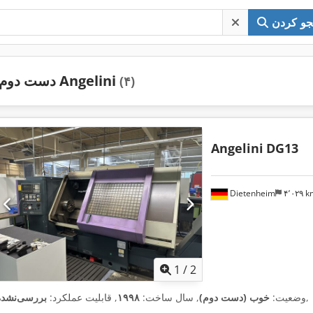
و کردن
دست دوم Angelini
(۴)
Angelini
DG13
Dietenheim
۴٬۰۲۹ 
1
/
2
,
وضعیت:
خوب (دست دوم)
, سال ساخت:
۱۹۹۸
, قابلیت عملکرد:
بررسی‌نشده