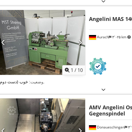
Angelini
MAS 14
Aurach
۴٬۰۲۵ km
1
/
10
,
وضعیت:
خوب (دست دوم)
AMV Angelini
Os
Gegenspindel
Donaueschingen