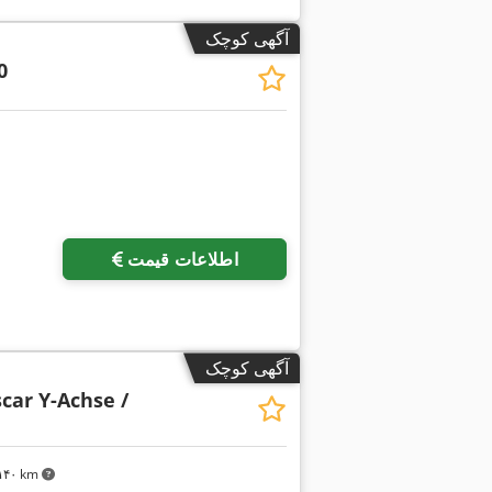
آگهی کوچک
0
اطلاعات قیمت
آگهی کوچک
car Y-Achse /
۴٬۱۴۰ km