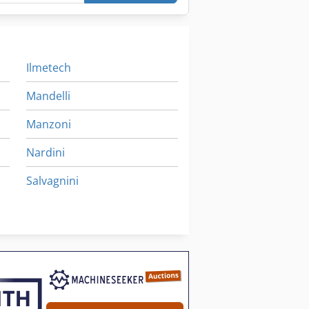
Ilmetech
Mandelli
Manzoni
Nardini
Salvagnini
Thiel
دستگاه تراش Avm