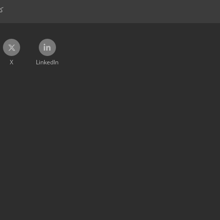
ک
X
LinkedIn