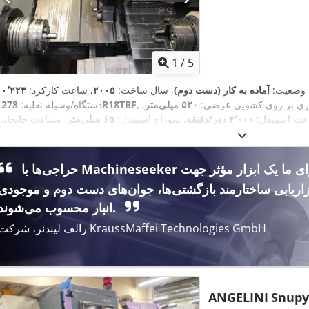
1
/
5
۱۰٬
وضعیت:
آماده به کار (دست دوم)
, سال ساخت:
۲۰۰۵
, ساعت کارکرد:
اری بر روی کشویی عرضی:
۵۳۰ میلی‌متر
,
1278R18TBF
دستگاه/وسیله نقلیه:
عت اسپیندل:
۴٬۰۰۰ دور/دقیقه
, سوراخ اسپیندل:
۶۵ میلی‌متر
, مسافت جابجایی
‌متر
, مسافت حرکت محور Y:
۲۷۰ میلی‌متر
محور X:
ل:
۴٬۳۰۰ میلی‌متر
, عرض کل:
۲٬۰۰۰ میلی‌متر
, وزن کل:
۴٬۲۰۰ کیلوگرم
, تعدا
,
موقعیت ابزار در برجک ابزار: ۳:
۱۲
حراجی‌ها با Machineseeker برای ما یک ابزار مؤثر جهت
زاریابی ساختارمند بازگشتی‌ها، جوان‌های دست دوم و موجودی
انبار محسوب می‌شوند.
رالف لیندنر، شرکت KraussMaffei Technologies GmbH
ANGELINI
Snupy