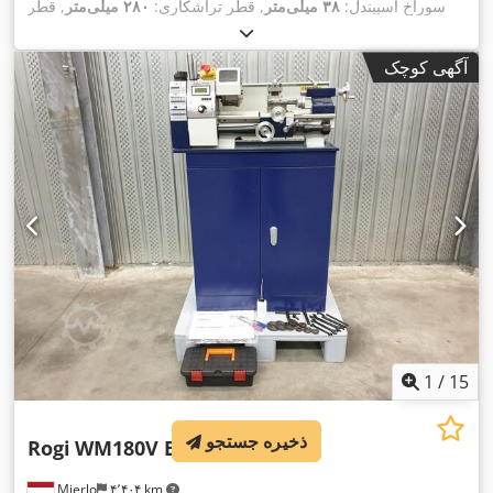
سوراخ اسپیندل:
۳۸ میلی‌متر
, قطر تراشکاری:
۲۸۰ میلی‌متر
, قطر
تراشکاری بر روی ترم افزار فوقانی:
۱۶۵ میلی‌متر
, ارتفاع مرکز:
۱۴۰ میلی‌متر
, طول تراشکاری:
۷۰۰ میلی‌متر
, طول کل:
۱٬۲۸۰
آگهی کوچک
میلی‌متر
, عرض کل:
۷۰۰ میلی‌متر
, ارتفاع کل:
۱٬۶۵۰ میلی‌متر
,
حداکثر سرعت اسپیندل:
۱٬۸۰۰ دور/دقیقه
, سرعت اسپیندل (دقیقه):
۷۰ دور/دقیقه
, عرض تخت:
۱۸۰ میلی‌متر
, نوع جریان ورودی:
سه فاز
,
, قطر سه نظام سه
MK 5
, نگهدارنده پینول:
وزن کل:
۳۲۰ کیلوگرم
فک:
۱۶۰ میلی‌متر
, تجهیزات:
سرعت چرخش به طور نامحدود قابل
,
تنظیم
1
/
15
ذخیره جستجو
Rogi
WM180V BRUSHLESS
Mierlo
۴٬۴۰۴ km