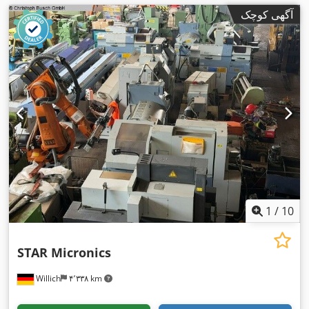
آگهی کوچک
1
/
10
STAR Micronics
Willich
۴٬۳۳۸ km