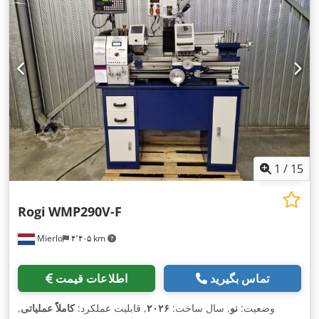
1
/
15
Rogi
WMP290V-F
Mierlo
۴٬۴۰۵ km
تماس بگیرید
اطلاعات قیمت
وضعیت:
نو
, سال ساخت:
۲۰۲۶
, قابلیت عملکرد:
کاملاً عملیاتی
,