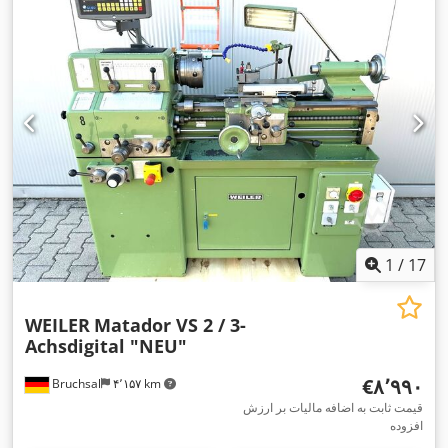
1
/
17
WEILER
Matador VS 2 / 3-
Achsdigital "NEU"
‎€۸٬۹۹۰
Bruchsal
۴٬۱۵۷ km
قیمت ثابت به اضافه مالیات بر ارزش
افزوده