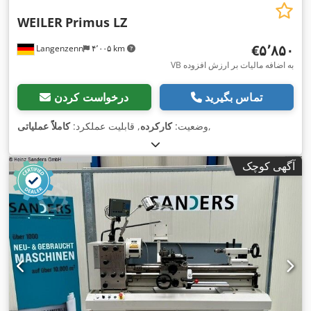
WEILER
Primus LZ
‎€۵٬۸۵۰
Langenzenn
۴٬۰۰۵ km
VB به اضافه مالیات بر ارزش افزوده
تماس بگیرید
درخواست کردن
,
وضعیت:
کارکرده
, قابلیت عملکرد:
کاملاً عملیاتی
آگهی کوچک