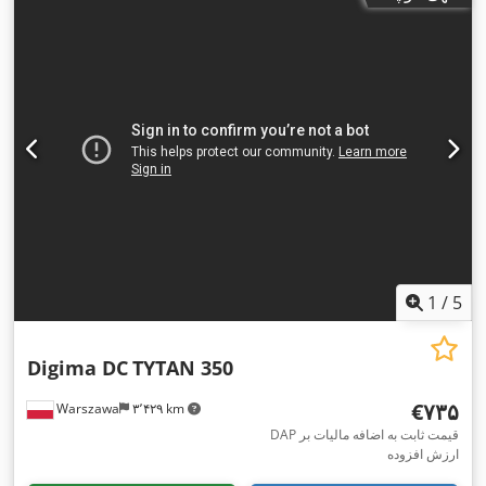
1
/
5
Digima DC
TYTAN 350
‎€۷۳۵
Warszawa
۳٬۴۲۹ km
DAP قیمت ثابت به اضافه مالیات بر
ارزش افزوده