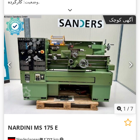
,
وضعیت:
کارکرده
آگهی کوچک
1
/
7
NARDINI
MS 175 E
Niederlangen
۴٬۳۲۴ km