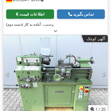
Bruchsal
۴٬۱۵۷ km
تماس بگیرید
اطلاعات قیمت
,
وضعیت:
آماده به کار (دست دوم)
آگهی کوچک
1
/
20