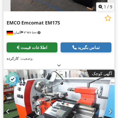
1
/
9
EMCO
Emcomat EM17S
۳٬۹۴۶ km
آلمان
تماس بگیرید
اطلاعات قیمت
,
وضعیت:
کارکرده
آگهی کوچک