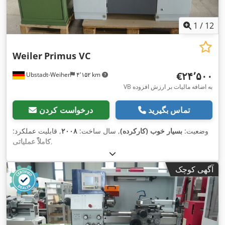
1
/
12
Weiler
Primus VC
‎€۲۴٬۵۰۰
Ubstadt-Weiher
۴٬۱۵۲ km
VB به اضافه مالیات بر ارزش افزوده
تماس بگیرید
درخواست کردن
وضعیت:
بسیار خوب (کارکرده)
, سال ساخت:
۲۰۰۸
, قابلیت عملکرد:
,
کاملاً عملیاتی
آگهی کوچک