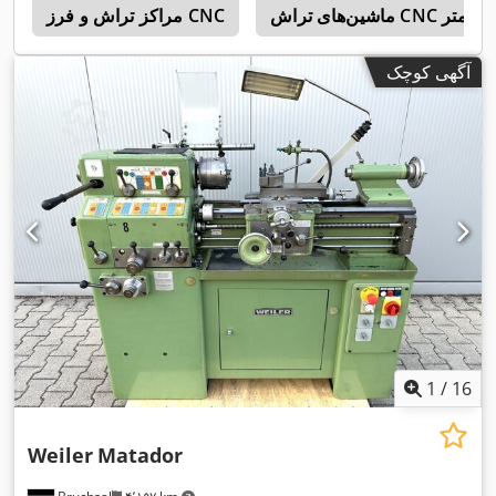
مراکز تراش و فرز CNC
2
آگهی کوچک
1
/
16
Weiler
Matador