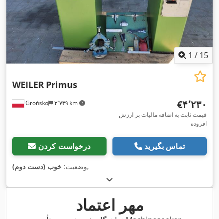
1
/
15
WEILER
Primus
‎€۴٬۲۳۰
Grońsko
۳٬۷۳۹ km
قیمت ثابت به اضافه مالیات بر ارزش
افزوده
تماس بگیرید
درخواست کردن
,
وضعیت:
خوب (دست دوم)
مهر اعتماد