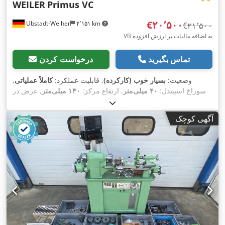
WEILER
Primus VC
‎€۲۰٬۵۰۰
Ubstadt-Weiher
۴٬۱۵۱ km
‎€۲۱٬۵۰۰
VB به اضافه مالیات بر ارزش افزوده
تماس بگیرید
درخواست کردن
وضعیت:
بسیار خوب (کارکرده)
, قابلیت عملکرد:
کاملاً عملیاتی
,
سوراخ اسپیندل:
۴۰ میلی‌متر
, ارتفاع مرکز:
۱۴۰ میلی‌متر
, عرض در
مرکز:
۵۰۰ میلی‌متر
, حداکثر سرعت اسپیندل:
۴٬۰۰۰ دور/دقیقه
,
,
تجهیزات:
سرعت چرخش به طور نامحدود قابل تنظیم
آگهی کوچک