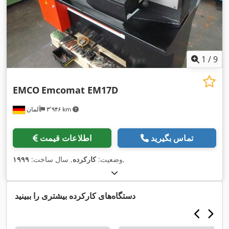
1
/
9
EMCO
Emcomat EM17D
۳٬۹۴۶ km
آلمان
تماس بگیرید
اطلاعات قیمت
,
وضعیت:
کارکرده
, سال ساخت:
۱۹۹۹
دستگاه‌های کارکرده بیشتری را ببینید