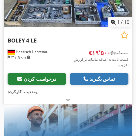
1
/
10
BOLEY
4 LE
‎€۱۹٬۵۰۰
Hessisch Lichtenau
‎€۲۰٬۰۰۰
۴٬۱۱۹ km
قیمت ثابت به اضافه مالیات بر ارزش
افزوده
تماس بگیرید
درخواست کردن
,
وضعیت:
کارکرده