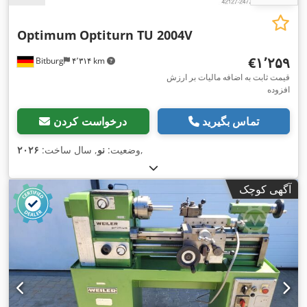
Optimum
Optiturn TU 2004V
‎€۱٬۲۵۹
Bitburg
۴٬۳۱۴ km
قیمت ثابت به اضافه مالیات بر ارزش
افزوده
تماس بگیرید
درخواست کردن
,
وضعیت:
نو
, سال ساخت:
۲۰۲۶
آگهی کوچک