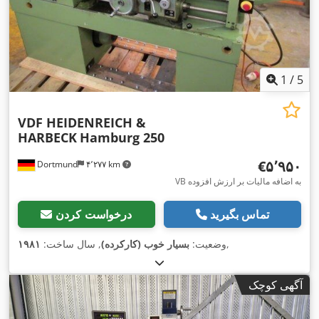
1
/
5
VDF HEIDENREICH &
HARBECK
Hamburg 250
‎€۵٬۹۵۰
Dortmund
۴٬۲۷۷ km
VB به اضافه مالیات بر ارزش افزوده
تماس بگیرید
درخواست کردن
,
وضعیت:
بسیار خوب (کارکرده)
, سال ساخت:
۱۹۸۱
آگهی کوچک