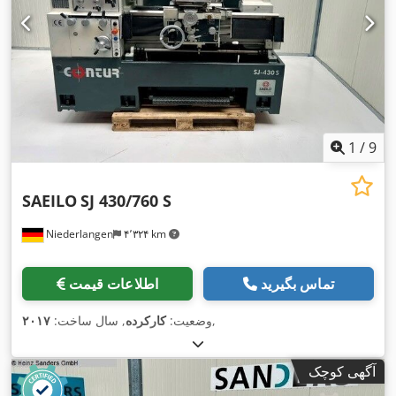
1
/
9
SAEILO
SJ 430/760 S
Niederlangen
۴٬۳۲۴ km
تماس بگیرید
اطلاعات قیمت
,
وضعیت:
کارکرده
, سال ساخت:
۲۰۱۷
آگهی کوچک