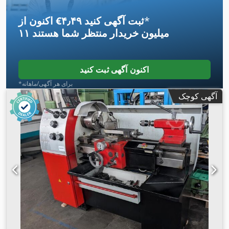
*
اکنون از ‎€۴٫۴۹ ثبت آگهی کنید
۱۱ میلیون خریدار
منتظر شما هستند
اکنون آگهی ثبت کنید
*برای هر آگهی/ماهانه
آگهی کوچک