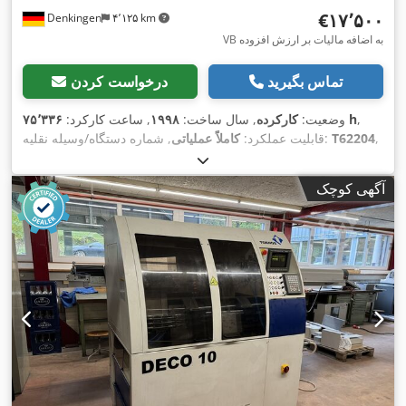
‎€۱۷٬۵۰۰
Denkingen
۴٬۱۲۵ km
VB به اضافه مالیات بر ارزش افزوده
تماس بگیرید
درخواست کردن
,
۷۵٬۳۳۶ h
وضعیت:
کارکرده
, سال ساخت:
۱۹۹۸
, ساعت کارکرد:
,
T62204
, شماره دستگاه/وسیله نقلیه:
قابلیت عملکرد:
کاملاً عملیاتی
,
تجهیزات:
مستندات / راهنما
آگهی کوچک