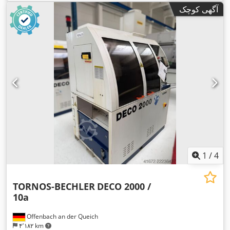
آگهی کوچک
1
/
4
TORNOS-BECHLER
DECO 2000 /
10a
Offenbach an der Queich
۴٬۱۸۲ km