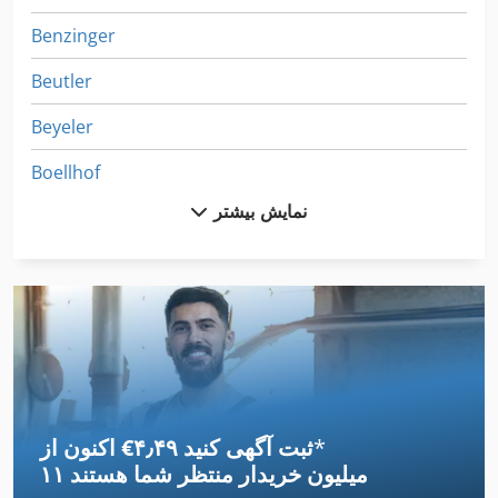
Benzinger
Beutler
Beyeler
Boellhof
نمایش بیشتر
Boellhoff
Buetfering
Butler
Haeusler
Ilmetech
*
اکنون از ‎€۴٫۴۹ ثبت آگهی کنید
Klaiber
۱۱ میلیون خریدار
منتظر شما هستند
Kluppe