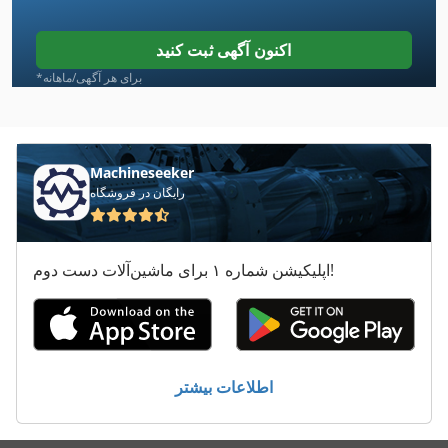
Kneissler
اکنون آگهی ثبت کنید
Kuhlmeyer
*برای هر آگهی/ماهانه
Mebusa
Schechtl
Machineseeker
رایگان در فروشگاه
Schechtl Lbx
Schramm Lichner
اپلیکیشن شماره ۱ برای ماشین‌آلات دست دوم!
Spaleck
Stoelting
Thiel
اطلاعات بیشتر
Weibert
خرید