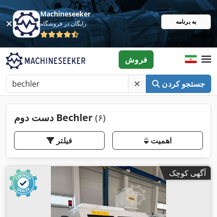
Machineseeker
به برنامه
رایگان در فروشگاه
فروش
جستجو کردن
دست دوم Bechler
(۶)
اهمیت
فیلتر
آگهی کوچک