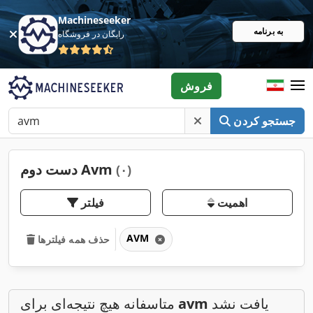
Machineseeker
به برنامه
رایگان در فروشگاه
فروش
جستجو کردن
دست دوم Avm
(۰)
اهمیت
فیلتر
AVM
حذف همه فیلترها
یافت نشد
avm
متاسفانه هیچ نتیجه‌ای برای