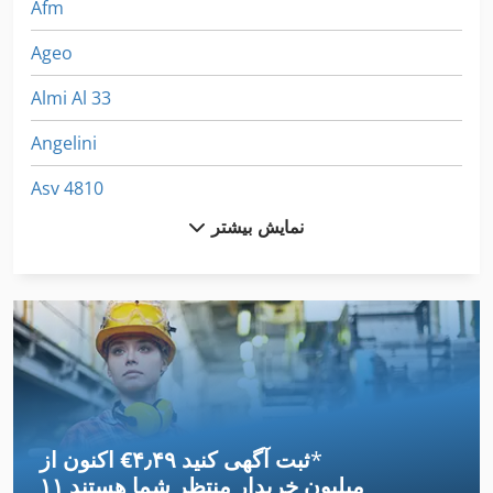
Afm
Ageo
Almi Al 33
Angelini
Asv 4810
نمایش بیشتر
Auerbach
Avant 528
Avia
Avk
Avm Angelini
*
اکنون از ‎€۴٫۴۹ ثبت آگهی کنید
Avm Mas 165 S
۱۱ میلیون خریدار
منتظر شما هستند