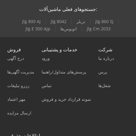
جستجوهای فعلی ماشین‌آلات:
Jlg 860 Sj
تریلر
Jlg 8042
Jlg 800 Aj
Jlg Cm 2033
اتوبوس‌ها
Jlg E 300 Ajp
شرکت
خدمات و پشتیبانی
فروش
درباره ما
ورود
درج آگهی
پرس
پرسش‌های متداول/راهنما
مدیریت آگهی‌ها
شغل‌ها
تماس
رزرو تبلیغات
نمونه قرارداد خرید و فروش
مهر اعتماد
ارسال مزایده
اطلاعات حقوقی