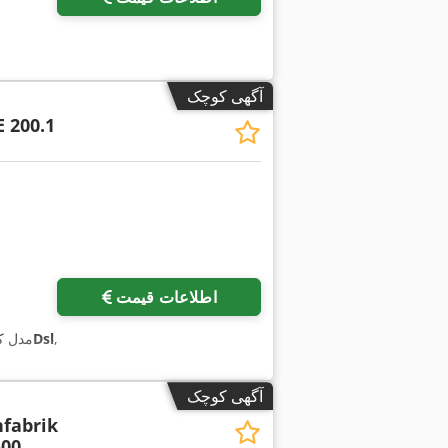
آگهی کوچک
 200.1
اطلاعات قیمت
,
840Dsl
, مدل 
آگهی کوچک
fabrik
500