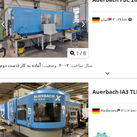
۴٬۰۶۹ km
آلمان
1
/
8
,
سال ساخت:
۲۰۰۲
, وضعیت:
آماده به کار (دست دوم)
Auerbach
IA3 TL
Heilbronn
۴٬۱۱۲ km