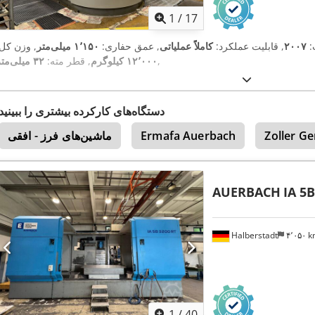
1
/
17
:
۲۰۰۷
, قابلیت عملکرد:
کاملاً عملیاتی
, عمق حفاری:
۱٬۱۵۰ میلی‌متر
, وزن کل:
,
۱۲٬۰۰۰ کیلوگرم
, قطر مته:
۳۲ میلی‌متر
دستگاه‌های کارکرده بیشتری را ببینید
Zoller G
Ermafa Auerbach
ماشین‌های فرز - افقی
AUERBACH
IA 5B
Halberstadt
۴٬۰۵۰ 
1
/
40