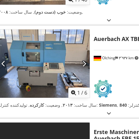
,
وضعیت:
خوب (دست دوم)
, سال ساخت:
۲۰۰۸
Auerbach
AX TBE
OIching
۳٬۹۳۷ km
1
/
6
کنترلر:
Siemens
, تولیدکننده کنترلر:
سال ساخت:
۲۰۱۳
, وضعیت:
کارکرده
Erste Maschinen
Auerbach
FBE 1