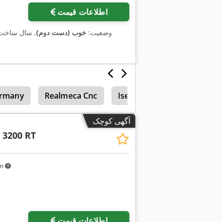
اطلاعات قیمت
وضعیت:
خوب (دست دوم)
, سال ساخت
ermany
Realmeca Cnc
Isel Gfm 4433
آگهی کوچک
 3200 RT
km
اطلاعات قیمت