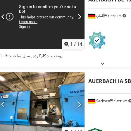
۳٬۹۴۶ km
آلمان
1
/
14
,
وضعیت:
کارکرده
, سال ساخت:
۲۰۰۴
AUERBACH
IA 5B
Sachsen
۳٬۸۴۴ km