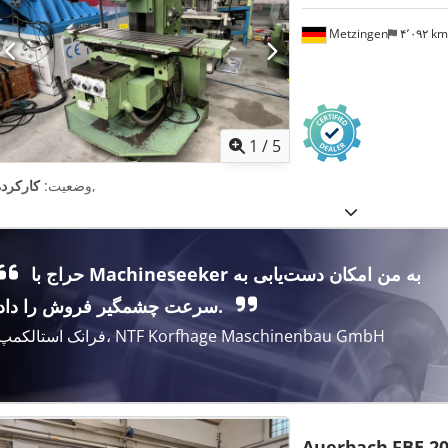
Metzingen
۴٬۰۹۲ k
1
/
5
,
وضعیت:
کارکرده
حراج با Machineseeker به من امکان دست‌یابی به
سرعت چشمگیر فروش را داد.
فرانک استالکمپ، NTF Korfhage Maschinenbau GmbH
Auerbach
FBE 2