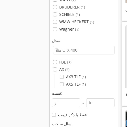
BRUDERER
(۱)
ی
SCHIELE
(۱)
WMW HECKERT
(۱)
Wagner
(۱)
مدل:
FBE
(۶)
AX
(۳)
AX3 TLF
(۱)
AX5 TLF
(۱)
قیمت:
-
فقط با ذکر قیمت
سال ساخت: