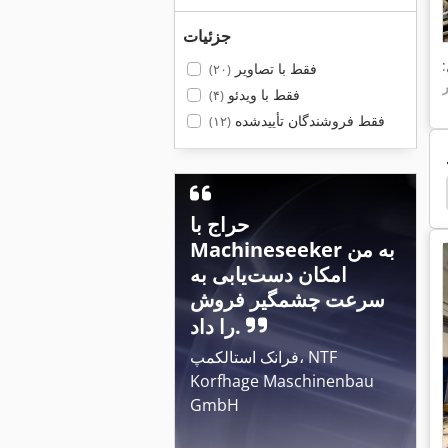
جزئیات
فقط با تصاویر
(۲۰)
فقط با ویدئو
(۴)
فقط فروشندگان تأییدشده
(۱۲)
Ixion Baz 325
Ixion
Tbt
عمیق سرخ
ما
حراج با
Machineseeker به من
امکان دست‌یابی به
سرعت چشمگیر فروش
را داد.
فرانک استالکمپ، NTF
Korfhage Maschinenbau
GmbH