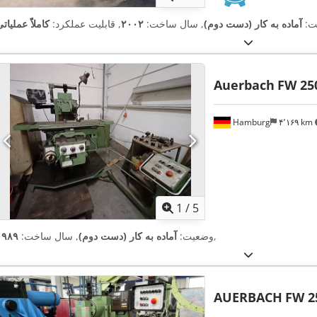
ت:
آماده به کار (دست دوم)
, سال ساخت:
۲۰۰۲
, قابلیت عملکرد:
کاملاً عملیات
Auerbach
FW 250
Hamburg
۴٬۱۶۹ km
1
/
5
,
وضعیت:
آماده به کار (دست دوم)
, سال ساخت:
۱۹۸۹
AUERBACH
FW 2