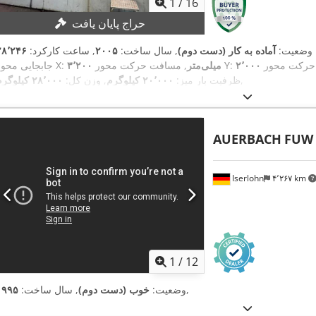
1
/
16
حراج پایان یافت
۲۸٬
وضعیت:
آماده به کار (دست دوم)
, سال ساخت:
۲۰۰۵
, ساعت کارکرد:
, مسافت حرکت محور Y:
۳٬۲۰۰ میلی‌متر
جابجایی محور X:
,
ظرفیت بار میز:
۲۰٬۰۰۰ کیلوگرم
, وزن کل:
۲۸٬۰۰۰ کیلوگرم
AUERBACH
FUW 
Iserlohn
۴٬۲۶۷ km
1
/
12
,
وضعیت:
خوب (دست دوم)
, سال ساخت:
۱۹۹۵