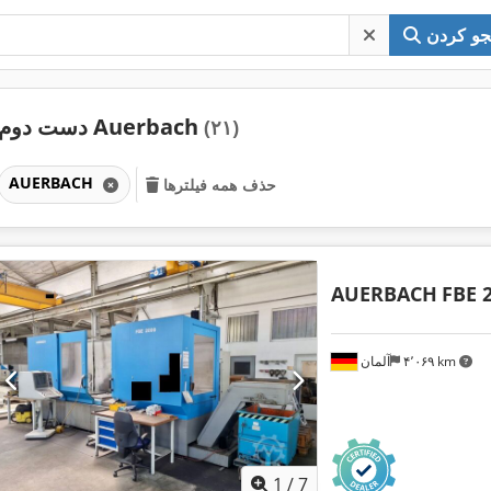
و کردن
دست دوم Auerbach
(۲۱)
AUERBACH
حذف همه فیلترها
AUERBACH
FBE 
۴٬۰۶۹ km
آلمان
1
/
7