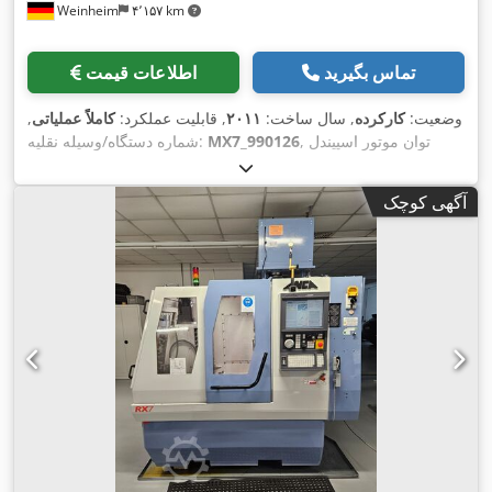
Weinheim
۴٬۱۵۷ km
تماس بگیرید
اطلاعات قیمت
وضعیت:
کارکرده
, سال ساخت:
۲۰۱۱
, قابلیت عملکرد:
کاملاً عملیاتی
,
, توان موتور اسپیندل
MX7_990126
شماره دستگاه/وسیله نقلیه:
سنگ زنی:
۳۸٬۰۰۰ وات
, قدرت:
۳۸ کیلووات (۵۱٫۶۷ اسب بخار)
,
,
حداکثر قطر قطعه کار:
۳۰۰ میلی‌متر
, قطر دیسک:
۲۰۳ میلی‌متر
آگهی کوچک