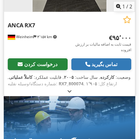
1
/
2
ANCA
RX7
‎€۹۵٬۰۰۰
Weinheim
۴٬۱۵۷ km
قیمت ثابت به اضافه مالیات بر ارزش
افزوده
تماس بگیرید
درخواست کردن
وضعیت:
کارکرده
, سال ساخت:
۲۰۰۵
, قابلیت عملکرد:
کاملاً عملیاتی
,
, ارتفاع کل:
۱٬۹۰۵
RX7_800074
شماره دستگاه/وسیله نقلیه:
میلی‌متر
, طول کل:
۲٬۰۱۰ میلی‌متر
, عرض کل:
۲٬۵۰۸ میلی‌متر
,
حداکثر وزن قطعه کار:
۲۰ کیلوگرم
, حداکثر سرعت اسپیندل:
۱۰٬۰۰۰
دور/دقیقه
, قطر سنگ سنباده:
۲۰۲ میلی‌متر
, وزن کل:
۴٬۵۰۰
,
کیلوگرم
, قدرت:
۱۹ کیلووات (۲۵٫۸۳ اسب بخار)