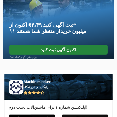
Arti Bileme
As 1050
*
اکنون از ‎€۴٫۴۹ ثبت آگهی کنید
Aszx 648
۱۱ میلیون خریدار
منتظر شما هستند
Brand
D Andrea
اکنون آگهی ثبت کنید
Ddfao System
*برای هر آگهی/ماهانه
Ema 201
Ga 11 Ff
Machineseeker
رایگان در فروشگاه
German
Handling
اپلیکیشن شماره ۱ برای ماشین‌آلات دست دوم!
Ina Na