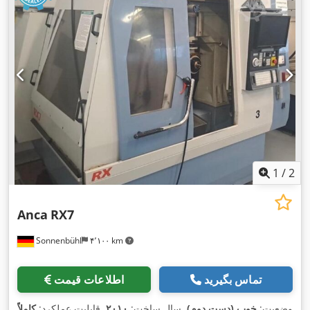
1
/
2
Anca
RX7
Sonnenbühl
۴٬۱۰۰ km
تماس بگیرید
اطلاعات قیمت
وضعیت:
خوب (دست دوم)
, سال ساخت:
۲۰۱۰
, قابلیت عملکرد:
کاملاً