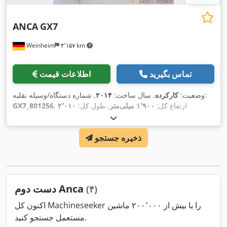
ANCA
GX7
Weinheim
۴٬۱۵۷ km
تماس بگیرید
اطلاعات قیمت
, شماره دستگاه/وسیله نقلیه:
وضعیت:
کارکرده
, سال ساخت:
۲۰۱۴
, ارتفاع کل:
۱٬۹۰۰ میلی‌متر
, طول کل:
۲٬۰۱۰
GX7_801256
میلی‌متر
, عرض کل:
۲٬۵۰۰ میلی‌متر
, حداکثر وزن قطعه کار:
۲۰
کیلوگرم
, حداکثر سرعت اسپیندل:
۱۲٬۰۰۰ دور/دقیقه
, قطر سنگ
ذخیره جستجو
سنباده:
۲۰۲ میلی‌متر
, وزن کل:
۴٬۵۰۰ کیلوگرم
, قدرت:
۱٫۹ کیلووات
,
(۲٫۵۸ اسب بخار)
دست دوم Anca
(۴)
اکنون کل Machineseeker را با بیش از ۲۰۰٬۰۰۰ ماشین
مستعمل جستجو کنید.