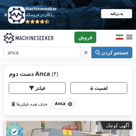
Machineseeker
به برنامه
رایگان در فروشگاه
فروش
جستجو کردن
دست دوم Anca
(۴)
اهمیت
فیلتر
Anca
حذف همه فیلترها
آگهی کوچک