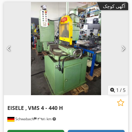
آگهی کوچک
1
/
5
EISELE ,
VMS 4 - 440 H
Schwabach
۳٬۹۸۱ km