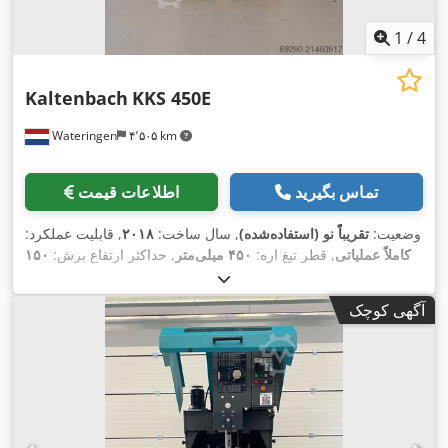
1
/
4
Kaltenbach
KKS 450E
Wateringen
۴٬۵۰۵ km
تماس بگیرید
اطلاعات قیمت
وضعیت:
تقریباً نو (استفاده‌شده)
, سال ساخت:
۲۰۱۸
, قابلیت عملکرد:
کاملاً عملیاتی
, قطر تیغ اره:
۴۵۰ میلی‌متر
, حداکثر ارتفاع برش:
۱۵۰
میلی‌متر
, مدت گارانتی:
۶ ماه‌ها
, تجهیزات:
سرعت چرخش به طور
,
نامحدود قابل تنظیم
آگهی کوچک