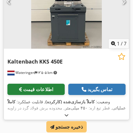
1
/
7
Kaltenbach
KKS 450E
Wateringen
۴٬۵۰۵ km
تماس بگیرید
اطلاعات قیمت
وضعیت:
کاملاً بازسازی‌شده (کارکرده)
, قابلیت عملکرد:
کاملاً
عملیاتی
, قطر تیغ اره:
۴۵۰ میلی‌متر
, محدوده برش فولاد گرد در زاویه
,
۹۰ درجه:
۱۵۰ میلی‌متر
ذخیره جستجو