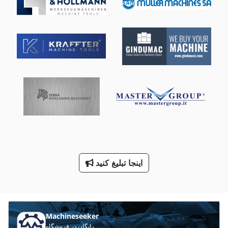
Ra 630
V تيغه
اره مدور برای چوب
اره نواری قابل حمل
تخلیه غلات
راه آهن جرثقیل
سه راه شیر 1
گذشتن از جرثقیل
اینجا تبلیغ کنید
گریس های طولی و عرضی 3022
گشتاور آچار 3 4 اینچ
Machineseeker
رایگان در فروشگاه