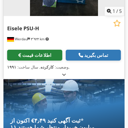
1
/
5
Eisele
PSU-H
Werdau
۳٬۹۲۴ km
تماس بگیرید
اطلاعات قیمت
,
وضعیت:
کارکرده
, سال ساخت:
۱۹۹۱
*
اکنون از ‎€۴٫۴۹ ثبت آگهی کنید
۱۱ میلیون خریدار
منتظر شما هستند