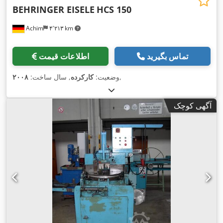
BEHRINGER EISELE
HCS 150
Achim
۴٬۲۱۳ km
تماس بگیرید
اطلاعات قیمت
,
وضعیت:
کارکرده
, سال ساخت:
۲۰۰۸
آگهی کوچک