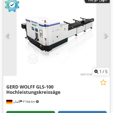
1
/
5
GERD WOLFF
GLS-100
Hochleistungskreissäge
۴٬۲۸۵ km
آلمان