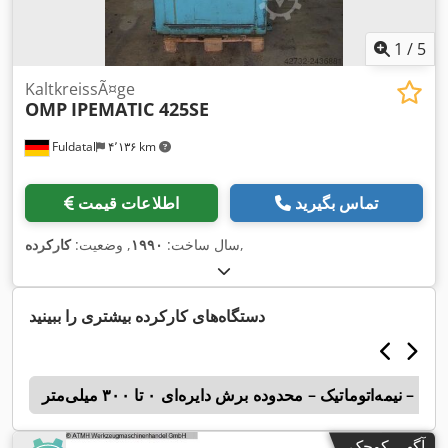
1
/
5
KaltkreissÃ¤ge
OMP
IPEMATIC 425SE
Fuldatal
۴٬۱۳۶ km
تماس بگیرید
اطلاعات قیمت
,
سال ساخت:
۱۹۹۰
, وضعیت:
کارکرده
دستگاه‌های کارکرده بیشتری را ببینید
 – نیمه‌اتوماتیک – محدوده برش دایره‌ای ۰ تا ۳۰۰ میلی‌متر
s
آگهی کوچک