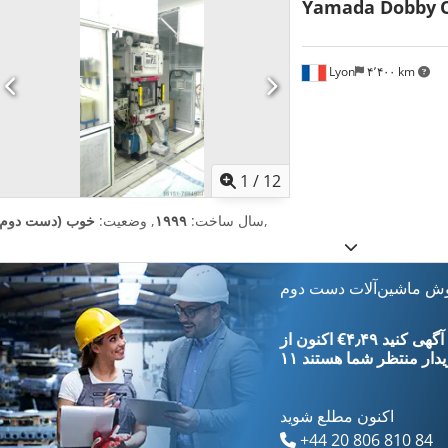
Yamada Dobby
Lyon
۴٬۴۰۰ km
1
/
12
,
سال ساخت:
۱۹۹۹
, وضعیت:
خوب (دست دوم)
وش ماشین‌آلات دست دوم
‎€۴٫۴۹ ثبت آگهی کنید
یدار
منتظر شما هستند
اکنون مطلع شوید
+44 20 806 810 84