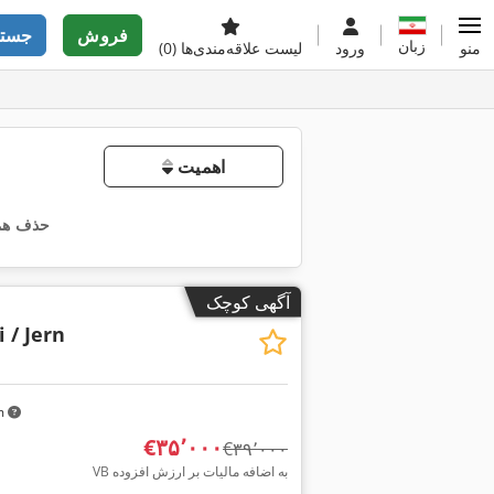
فروش
جستج
زبان
منو
ورود
لیست علاقه‌مندی‌ها
(0)
اهمیت
حذف همه
آگهی کوچک
 / Jern
km
‎€۳۵٬۰۰۰
‎€۳۹٬۰۰۰
VB به اضافه مالیات بر ارزش افزوده