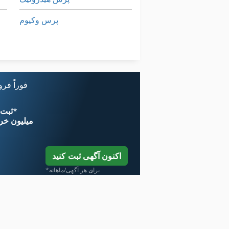
پرس وکیوم
پرس پنوماتیک
پین سیم
فوراً فر
*
اکنون از 
۱۱ میلیون خر
اکنون آگهی ثبت کنید
*برای هر آگهی/ماهانه