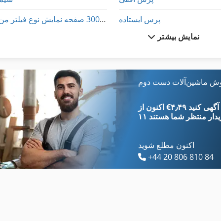
پرس ایستاده
سیم 14 88 300 صفحه نمایش نوع فیلتر من
نمایش بیشتر
پرس بالای پیستون
فریدمان M پمپ تزریق
پرس سرد
فیدر سیم
پرس سوسیس سرخ کرده
فیلتر پرس
وش ماشین‌آلات دست دوم
پرس عمودی
فیلم پرس
‎€۴٫۴۹ ثبت آگهی کنید
یدار
منتظر شما هستند
اکنون مطلع شوید
+44 20 806 810 84