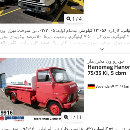
1
/
4
یاتی
, کارکرد:
۱۲٬۰۵۶ کیلومتر
, ثبت‌نام اولیه:
۰۳/۲۰۰۵
, نوع سوخت:
دیزل
, وزن
گرم
, وزن کل:
۷٬۵۰۰ کیلوگرم
, وضعیت تایرها:
۵۰ درصد
, پیکربندی محور:
خت:
دیزل
, ظرفیت مخزن سوخت:
۲۰۰ ل
, رنگ:
سفید
, کابین راننده:
کابین
4x2
شار:
یورو ۳
, سیستم تعلیق:
فولاد
, تعداد صندلی‌ها:
۳
, طول کل:
۶٬۱۳۵ میلی‌متر
محور 1):
۲٬۹۰۰ کیلوگرم
, بار مجاز محور (محور ۲):
۵٬۲۰۰ کیلوگرم
, تجهیزات
خودرو ون مخزن‌دار
,
Hanomag
Hanom
75/35 Ki, 5 cbm
Bovenden
۴٬۱۱۶ km
1
/
11
, قدرت:
۵۹ کیلووات (۸۰٫۲۲ اسب بخار)
, ثبت‌نام اولیه:
۰۹/۱۹۷۰
, نوع سوخت: