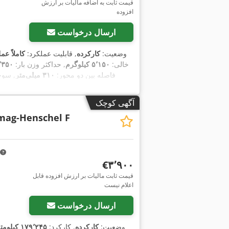
قیمت ثابت به اضافه مالیات بر ارزش
افزوده
ارسال درخواست
وضعیت:
کارکرده
, قابلیت عملکرد:
کاملاً عمل
خالی:
۵٬۱۵۰ کیلوگرم
, حداکثر وزن بار:
۲٬۳۵۰ کیلو
, فاصله بین دو محور:
۳۱۰ میلی‌متر
, سو
روزانه
, نوع چرخ‌دنده:
مکانیکی
, کلاس انت
عرض کل:
۲٬۳۰۰ میلی‌متر
, بار مجاز محور (
آگهی کوچک
ag-Henschel F
‎€۳٬۹۰۰
قیمت ثابت مالیات بر ارزش افزوده قابل
اعلام نیست
ارسال درخواست
وضعیت:
کارکرده
, کارکرد:
۱۷۹٬۲۴۵ کیلومتر