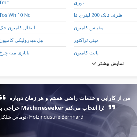
توری
Tmc
ظرف تانک 200 لیتری فا
Tos Wh 10 Nc
مقیاس کامیون
انتقال کامیون جک
مینی تراکتور
بیل هیدرولیکی کامیون
پالت کامیون
تاتاری مته چرخ
نمایش بیشتر
پیاده روی کامیون
تانک های خنک کننده
کارگاه Tlg چرخ 138
تایر 6 50 16
کامیون
تایر تراکتور
من از کارایی و خدمات راضی هستم و هر زمان دوباره
کامیون 24
تراکتور
حراجی با Machineseeker را انتخاب می‌کنم!
توماس شلکل، Holzindustrie Bernhard