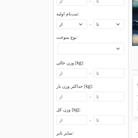
-
ثبت‌نام اولیه:
-
نوع سوخت:
وزن خالی [kg]:
-
حداکثر وزن بار [kg]:
-
وزن کل [kg]:
-
سایز تایر: