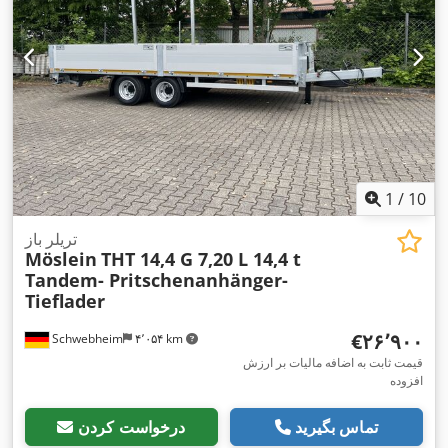
1
/
10
تریلر باز
Möslein
THT 14,4 G 7,20 L 14,4 t
Tandem- Pritschenanhänger-
Tieflader
‎€۲۶٬۹۰۰
Schwebheim
۴٬۰۵۴ km
قیمت ثابت به اضافه مالیات بر ارزش
افزوده
تماس بگیرید
درخواست کردن