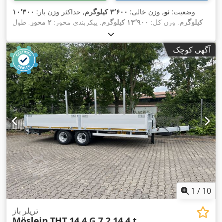
وضعیت:
نو
, وزن خالی:
۳٬۶۰۰ کیلوگرم
, حداکثر وزن بار:
۱۰٬۳۰۰
کیلوگرم
, وزن کل:
۱۳٬۹۰۰ کیلوگرم
, پیکربندی محور:
۲ محور
, طول
فضای بارگیری:
۷٬۲۰۰ میلی‌متر
, عرض فضای بارگیری:
۲٬۴۸۰
, رنگ:
دیگر
,
205/65 R 17,5
میلی‌متر
, سیستم تعلیق:
هوا
, سایز تایر:
آگهی کوچک
, سایز تایر
205/65 R 17,5
نوع چرخ‌دنده:
دیگر
, اندازه لاستیک جلو:
, کابین راننده:
دیگر
, کلاس انتشار:
هیچ
, سوخت:
205/65 R 17,5
عقب:
,
اِی‌بی‌اِس‎, ترمز بادی تحت فشار
زیست‌دیزل
, تجهیزات:
1
/
10
تریلر باز
Möslein
THT 14,4 G 7,2 14,4 t