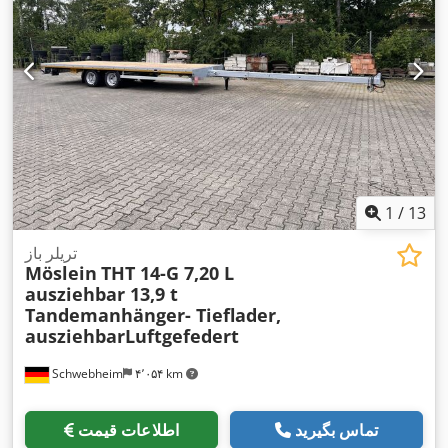
1
/
13
تریلر باز
Möslein
THT 14-G 7,20 L
ausziehbar 13,9 t
Tandemanhänger- Tieflader,
ausziehbarLuftgefedert
Schwebheim
۴٬۰۵۴ km
تماس بگیرید
اطلاعات قیمت