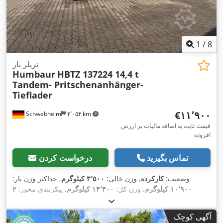
1
/
8
تریلر باز
Humbaur
HBTZ 137224 14,4 t
Tandem- Pritschenanhänger-
Tieflader
‎€۱۱٬۹۰۰
Schwebheim
۴٬۰۵۴ km
قیمت ثابت به اضافه مالیات بر ارزش
افزوده
تماس بگیرید
درخواست کردن
وضعیت:
کارکرده
, وزن خالی:
۳٬۵۰۰ کیلوگرم
, حداکثر وزن بار:
۱۰٬۹۰۰ کیلوگرم
, وزن کل:
۱۴٬۴۰۰ کیلوگرم
, پیکربندی محور:
۲
محور
, ثبت‌نام اولیه:
۰۸/۲۰۱۸
, طول فضای بارگیری:
۷٬۲۰۰ میلی‌متر
,
عرض فضای بارگیری:
۲٬۴۷۰ میلی‌متر
, سیستم تعلیق:
دیگر
, سایز
آگهی کوچک
, رنگ:
دیگر
, نوع چرخ‌دنده:
دیگر
, اندازه
205/65R17,5 ---/126J
تایر: