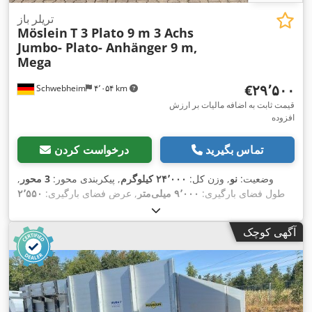
تریلر باز
Möslein
T 3 Plato 9 m 3 Achs
Jumbo- Plato- Anhänger 9 m,
Mega
‎€۲۹٬۵۰۰
Schwebheim
۴٬۰۵۴ km
قیمت ثابت به اضافه مالیات بر ارزش
افزوده
تماس بگیرید
درخواست کردن
وضعیت:
نو
, وزن کل:
۲۴٬۰۰۰ کیلوگرم
, پیکربندی محور:
3 محور
,
طول فضای بارگیری:
۹٬۰۰۰ میلی‌متر
, عرض فضای بارگیری:
۲٬۵۵۰
, رنگ:
دیگر
,
235/75 R 17,5
میلی‌متر
, سیستم تعلیق:
هوا
, سایز تایر:
, سایز تایر
235/75 R 17,5
نوع چرخ‌دنده:
دیگر
, اندازه لاستیک جلو:
آگهی کوچک
, کابین راننده:
دیگر
, کلاس انتشار:
هیچ
,
235/75 R 17,5
عقب:
,
اِی‌بی‌اِس‎, ترمز بادی تحت فشار
تجهیزات: