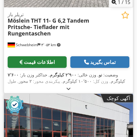
1
/
15
تریلر باز
Möslein
THT 11- G 6,2 Tandem
Pritsche- Tieflader mit
Rungentaschen
Schwebheim
۴٬۰۵۴ km
تماس بگیرید
اطلاعات قیمت
وضعیت:
نو
, وزن خالی:
۲٬۹۰۰ کیلوگرم
, حداکثر وزن بار:
۷٬۶۰۰
کیلوگرم
, وزن کل:
۱۰٬۵۰۰ کیلوگرم
, پیکربندی محور:
۲ محور
, طول
فضای بارگیری:
۶٬۲۰۰ میلی‌متر
, عرض فضای بارگیری:
۲٬۴۸۰
, فاصله
245 / 70 R 17,5
میلی‌متر
, سیستم تعلیق:
فولاد
, سایز تایر:
آگهی کوچک
بین دو محور:
۹۹۰ میلی‌متر
, رنگ:
دیگر
, نوع چرخ‌دنده:
دیگر
, اندازه
,
245 / 70 R 17,5
, سایز تایر عقب:
245 / 70 R 17,5
لاستیک جلو:
کابین راننده:
دیگر
, کلاس انتشار:
هیچ
, سوخت:
زیست‌دیزل
, تجهیزات:
,
اِی‌بی‌اِس‎, ترمز بادی تحت فشار