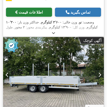
تماس بگیرید
اطلاعات قیمت
وضعیت:
نو
, وزن خالی:
۳٬۶۰۰ کیلوگرم
, حداکثر وزن بار:
۱۰٬۳۰۰
کیلوگرم
, وزن کل:
۱۳٬۹۰۰ کیلوگرم
, پیکربندی محور:
۲ محور
, طول
فضای بارگیری:
۷٬۲۰۰ میلی‌متر
, عرض فضای بارگیری:
۲٬۴۸۰
, رنگ:
دیگر
,
205/65 R 17,5
میلی‌متر
, سیستم تعلیق:
دیگر
, سایز تایر:
آگهی کوچک
, سایز تایر
205/65 R 17,5
نوع چرخ‌دنده:
دیگر
, اندازه لاستیک جلو:
, کابین راننده:
دیگر
, کلاس انتشار:
هیچ
, سوخت:
205/65 R 17,5
عقب:
,
اِی‌بی‌اِس‎, ترمز بادی تحت فشار
زیست‌دیزل
, تجهیزات: