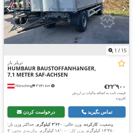
1
/
15
تریلر باز
HUMBAUR
BAUSTOFFANHäNGER,
7,1 METER SAF-ACHSEN
‎€۲۲٬۹۰۰
Hörsching
۳٬۷۳۱ km
قیمت ثابت به اضافه مالیات بر ارزش
افزوده
تماس بگیرید
درخواست کردن
وضعیت:
کارکرده
, وزن خالی:
۳٬۶۲۰ کیلوگرم
, حداکثر وزن بار:
۱۴٬۳۸۰ کیلوگرم
, وزن کل:
۱۸٬۰۰۰ کیلوگرم
, پیکربندی محور:
۲