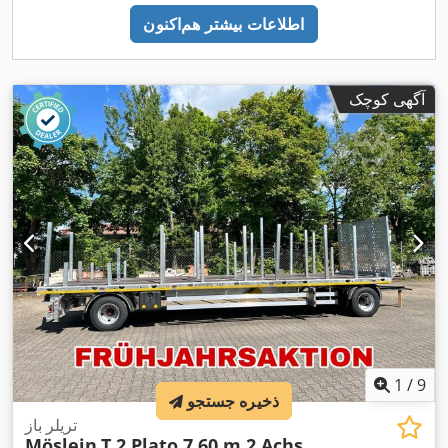
اطلاعات بیشتر هم‌اکنون
آگهی کوچک
1
/
9
ذخیره جستجو
تریلر باز
Möslein
T 2 Plato 7,60 m 2 Achs