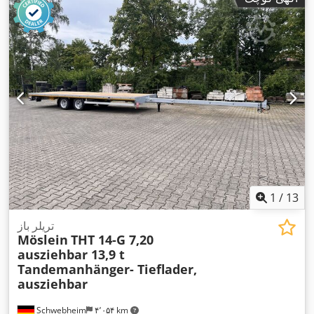
1
/
13
تریلر باز
Möslein
THT 14-G 7,20
ausziehbar 13,9 t
Tandemanhänger- Tieflader,
ausziehbar
Schwebheim
۴٬۰۵۴ km