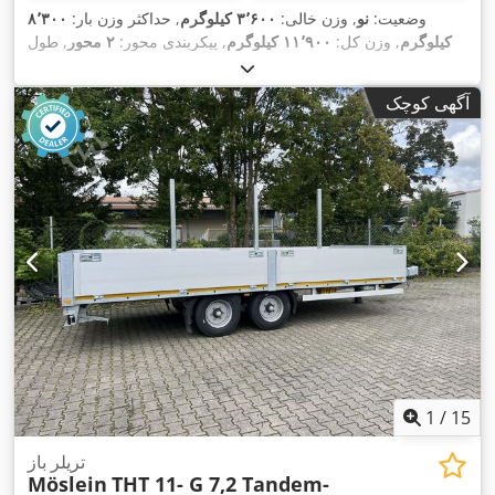
وضعیت:
نو
, وزن خالی:
۳٬۶۰۰ کیلوگرم
, حداکثر وزن بار:
۸٬۳۰۰
کیلوگرم
, وزن کل:
۱۱٬۹۰۰ کیلوگرم
, پیکربندی محور:
۲ محور
, طول
فضای بارگیری:
۷٬۲۰۰ میلی‌متر
, عرض فضای بارگیری:
۲٬۴۸۰
, رنگ:
دیگر
,
205/65 R 17,5
میلی‌متر
, سیستم تعلیق:
هوا
, سایز تایر:
آگهی کوچک
, سایز تایر
205/65 R 17,5
نوع چرخ‌دنده:
دیگر
, اندازه لاستیک جلو:
, کابین راننده:
دیگر
, کلاس انتشار:
هیچ
, سوخت:
205/65 R 17,5
عقب:
,
اِی‌بی‌اِس‎, ترمز بادی تحت فشار
زیست‌دیزل
, تجهیزات:
1
/
15
تریلر باز
Möslein
THT 11- G 7,2 Tandem-