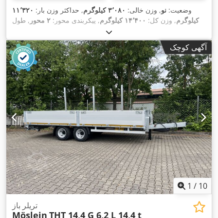
وضعیت:
نو
, وزن خالی:
۳٬۰۸۰ کیلوگرم
, حداکثر وزن بار:
۱۱٬۳۲۰
کیلوگرم
, وزن کل:
۱۴٬۴۰۰ کیلوگرم
, پیکربندی محور:
۲ محور
, طول
فضای بارگیری:
۷٬۲۰۰ میلی‌متر
, عرض فضای بارگیری:
۲٬۴۸۰
, رنگ:
دیگر
,
205/65 R 17,5
میلی‌متر
, سیستم تعلیق:
هوا
, سایز تایر:
آگهی کوچک
, سایز تایر
205/65 R 17,5
نوع چرخ‌دنده:
دیگر
, اندازه لاستیک جلو:
, کابین راننده:
دیگر
, کلاس انتشار:
هیچ
, سوخت:
205/65 R 17,5
عقب:
,
اِی‌بی‌اِس‎, ترمز بادی تحت فشار
زیست‌دیزل
, تجهیزات:
1
/
10
تریلر باز
Möslein
THT 14,4 G 6,2 L 14,4 t