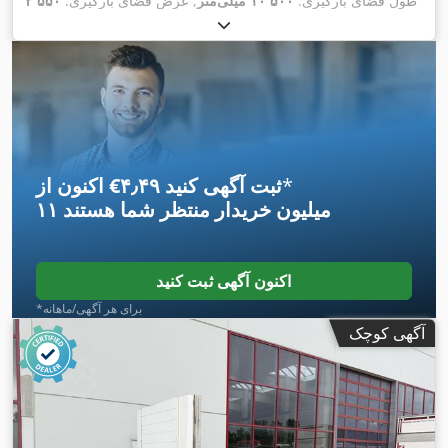
طول فضای بارگیری:
۱۰٬۵۰۰ میلی‌متر
, عرض فضای بارگیری:
۲٬۵۵۰
, رنگ:
445/45 R19,5 160J
میلی‌متر
, سیستم تعلیق:
هوا
, سایز تایر:
,
445/45 R19,5 160J
دیگر
, نوع چرخ‌دنده:
دیگر
, اندازه لاستیک جلو:
, کابین راننده:
دیگر
, کلاس
445/45 R19,5 160J
سایز تایر عقب:
انتشار:
هیچ
, سوخت:
زیست‌دیزل
, تجهیزات:
اِی‌بی‌اِس‎, ترمز بادی تحت
,
فشار
*
اکنون از ‎€۴٫۴۹ ثبت آگهی کنید
۱۱ میلیون خریدار
منتظر شما هستند
اکنون آگهی ثبت کنید
*برای هر آگهی/ماهانه
آگهی کوچک