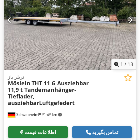
1
/
13
تریلر باز
Möslein
THT 11 G Ausziehbar
11,9 t Tandemanhänger-
Tieflader,
ausziehbarLuftgefedert
Schwebheim
۴٬۰۵۴ km
تماس بگیرید
اطلاعات قیمت