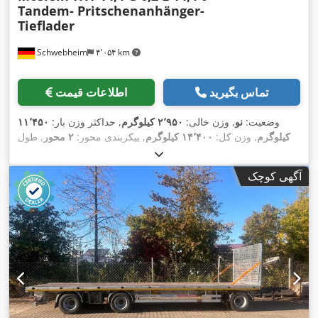
Tandem- Pritschenanhänger-
Tieflader
Schwebheim
۴٬۰۵۴ km
تماس بگیرید
اطلاعات قیمت
وضعیت:
نو
, وزن خالی:
۲٬۹۵۰ کیلوگرم
, حداکثر وزن بار:
۱۱٬۴۵۰
کیلوگرم
, وزن کل:
۱۴٬۴۰۰ کیلوگرم
, پیکربندی محور:
۲ محور
, طول
فضای بارگیری:
۶٬۲۰۰ میلی‌متر
, عرض فضای بارگیری:
۲٬۴۸۰
, رنگ:
دیگر
,
205/65R17,5
میلی‌متر
, سیستم تعلیق:
هوا
, سایز تایر:
آگهی کوچک
, سایز تایر
205/65R17,5
نوع چرخ‌دنده:
دیگر
, اندازه لاستیک جلو:
, کابین راننده:
دیگر
, کلاس انتشار:
هیچ
, سوخت:
205/65R17,5
عقب:
,
اِی‌بی‌اِس‎, ترمز بادی تحت فشار
زیست‌دیزل
, تجهیزات: