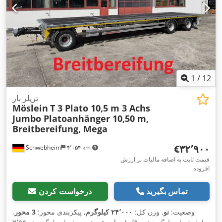
1
/
12
تریلر باز
Möslein
T 3 Plato 10,5 m 3 Achs
Jumbo Platoanhänger 10,50 m,
Breitbereifung, Mega
‎€۳۲٬۹۰۰
Schwebheim
۴٬۰۵۴ km
قیمت ثابت به اضافه مالیات بر ارزش
افزوده
تماس بگیرید
درخواست کردن
وضعیت:
نو
, وزن کل:
۲۴٬۰۰۰ کیلوگرم
, پیکربندی محور:
3 محور
,