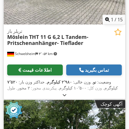
1
/
15
تریلر باز
Möslein
THT 11 G 6,2 L Tandem-
Pritschenanhänger- Tieflader
Schwebheim
۴٬۰۵۴ km
تماس بگیرید
اطلاعات قیمت
وضعیت:
نو
, وزن خالی:
۲٬۹۸۰ کیلوگرم
, حداکثر وزن بار:
۷٬۵۲۰
کیلوگرم
, وزن کل:
۱۰٬۵۰۰ کیلوگرم
, پیکربندی محور:
۲ محور
, طول
فضای بارگیری:
۶٬۲۰۰ میلی‌متر
, عرض فضای بارگیری:
۲٬۴۸۰
, فاصله بین
235/75 R 17,5
میلی‌متر
, سیستم تعلیق:
هوا
, سایز تایر:
آگهی کوچک
دو محور:
۹۹۰ میلی‌متر
, رنگ:
دیگر
, نوع چرخ‌دنده:
دیگر
, اندازه
, کابین
235/75 R 17,5
, سایز تایر عقب:
235/75 R 17,5
لاستیک جلو:
راننده:
دیگر
, کلاس انتشار:
هیچ
, سوخت:
زیست‌دیزل
, تجهیزات:
,
اِی‌بی‌اِس‎, ترمز بادی تحت فشار