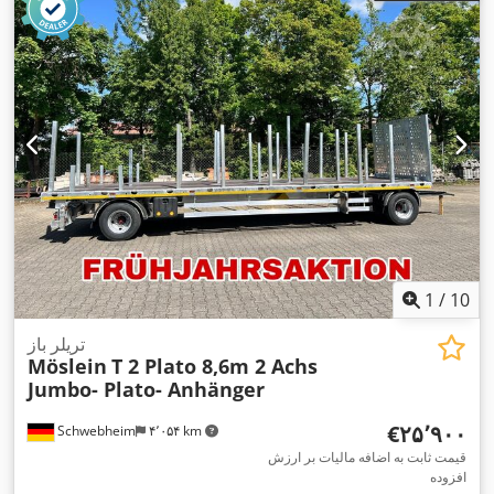
, سایز تایر عقب:
205/65R17,5
205/65R17,5 ---/126J
لاستیک جلو:
, کابین راننده:
دیگر
, کلاس انتشار:
هیچ
, تجهیزات:
اِی‌بی‌اِس‎,
---/126J
,
ترمز بادی تحت فشار
1
/
10
تریلر باز
Möslein
T 2 Plato 8,6m 2 Achs
Jumbo- Plato- Anhänger
‎€۲۵٬۹۰۰
Schwebheim
۴٬۰۵۴ km
قیمت ثابت به اضافه مالیات بر ارزش
افزوده