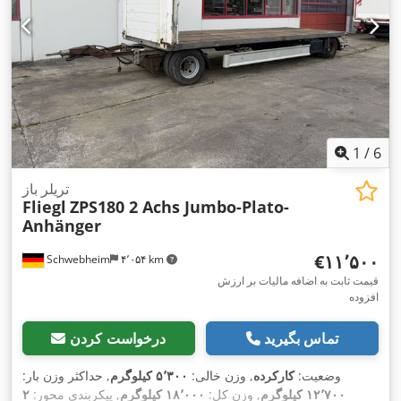
1
/
6
تریلر باز
Fliegl
ZPS180 2 Achs Jumbo-Plato-
Anhänger
‎€۱۱٬۵۰۰
Schwebheim
۴٬۰۵۴ km
قیمت ثابت به اضافه مالیات بر ارزش
افزوده
تماس بگیرید
درخواست کردن
وضعیت:
کارکرده
, وزن خالی:
۵٬۳۰۰ کیلوگرم
, حداکثر وزن بار:
۱۲٬۷۰۰ کیلوگرم
, وزن کل:
۱۸٬۰۰۰ کیلوگرم
, پیکربندی محور:
۲