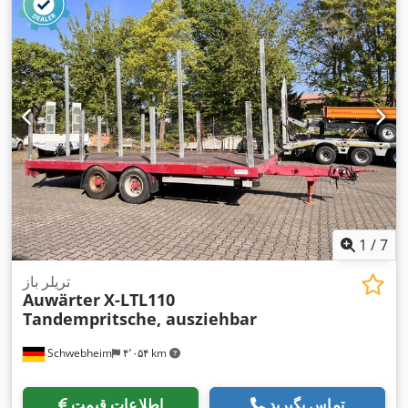
,
اِی‌بی‌اِس‎, ترمز بادی تحت فشار
زیست‌دیزل
, تجهیزات:
1
/
7
تریلر باز
Auwärter
X-LTL110
Tandempritsche, ausziehbar
Schwebheim
۴٬۰۵۴ km
تماس بگیرید
اطلاعات قیمت